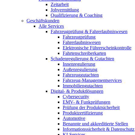
Zeitarbeit
Jobvermittlung
Qualifizierung & Coaching
Geschäftskunden
Alle Services
Fahrzeugprüfung & Fahrerlaubniswesen
Fahrzeugprüfung
Fahrerlaubniswesen
Elektronische Führerscheinkontrolle
Fahrtenschreiberkarten
Schadenregulierung & Gutachten
Innenregulierung
Außenregulierung
Fahrzeuggutachten
Fahrzeug-Managementservices
Immobiliengutachten
Digital- & Produktlösungen
Cybersecurity
EMV- & Funkprüfungen
Prüfung der Produktsicherheit
Produktzertifizierung
Automotive
Benannte und akkreditierte Stellen
Informationssicherheit & Datenschutz
KI-Services