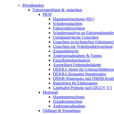
Privatkunden
Fahrzeugprüfung & -gutachten
PKW
Hauptuntersuchung (HU)
Schadengutachten
Fahrzeugbewertung
Schadensanalyse an Fahrzeugbauteile
Unfallanalytische Gutachten
Gutachten zu technischen Fahrzeugs
Gutachten zur Verkehrsüberwachung
Zustandsbericht
Änderungsabnahme & Tuning
Einzelbetriebserlaubnis
Ausstellung Feinstaubplakette
DEKRA Siegel für Gebrauchtfahrzeu
DEKRA Reparatur Stundensätze
DMSB-Wagenpass und DMSB-Kraftf
Batterietest für Elektroautos
Ladekabel Prüfung nach DGUV V3
Motorrad
Hauptuntersuchung
Schadengutachten
Änderungsabnahme
Oldtimer & Youngtimer