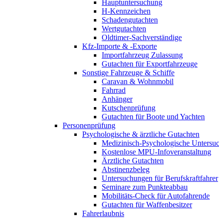
Hauptuntersuchung
H-Kennzeichen
Schadengutachten
Wertgutachten
Oldtimer-Sachverständige
Kfz-Importe & -Exporte
Importfahrzeug Zulassung
Gutachten für Exportfahrzeuge
Sonstige Fahrzeuge & Schiffe
Caravan & Wohnmobil
Fahrrad
Anhänger
Kutschenprüfung
Gutachten für Boote und Yachten
Personenprüfung
Psychologische & ärztliche Gutachten
Medizinisch-Psychologische Unters
Kostenlose MPU-Infoveranstaltung
Ärztliche Gutachten
Abstinenzbeleg
Untersuchungen für Berufskraftfahrer
Seminare zum Punkteabbau
Mobilitäts-Check für Autofahrende
Gutachten für Waffenbesitzer
Fahrerlaubnis