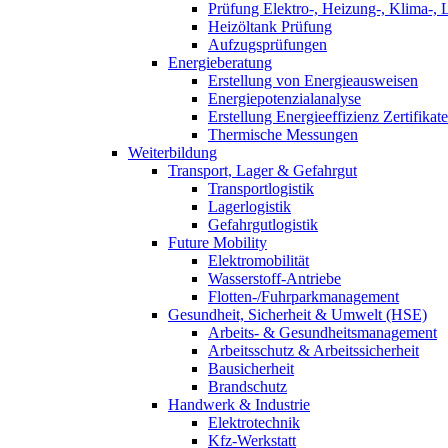
Prüfung Elektro-, Heizung-, Klima-, 
Heizöltank Prüfung
Aufzugsprüfungen
Energieberatung
Erstellung von Energieausweisen
Energiepotenzialanalyse
Erstellung Energieeffizienz Zertifikate
Thermische Messungen
Weiterbildung
Transport, Lager & Gefahrgut
Transportlogistik
Lagerlogistik
Gefahrgutlogistik
Future Mobility
Elektromobilität
Wasserstoff-Antriebe
Flotten-/Fuhrparkmanagement
Gesundheit, Sicherheit & Umwelt (HSE)
Arbeits- & Gesundheitsmanagement
Arbeitsschutz & Arbeitssicherheit
Bausicherheit
Brandschutz
Handwerk & Industrie
Elektrotechnik
Kfz-Werkstatt