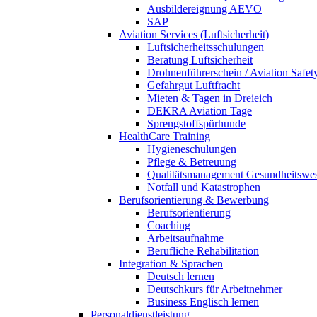
Ausbildereignung AEVO
SAP
Aviation Services (Luftsicherheit)
Luftsicherheitsschulungen
Beratung Luftsicherheit
Drohnenführerschein / Aviation Safet
Gefahrgut Luftfracht
Mieten & Tagen in Dreieich
DEKRA Aviation Tage
Sprengstoffspürhunde
HealthCare Training
Hygieneschulungen
Pflege & Betreuung
Qualitätsmanagement Gesundheitswe
Notfall und Katastrophen
Berufsorientierung & Bewerbung
Berufsorientierung
Coaching
Arbeitsaufnahme
Berufliche Rehabilitation
Integration & Sprachen
Deutsch lernen
Deutschkurs für Arbeitnehmer
Business Englisch lernen
Personaldienstleistung