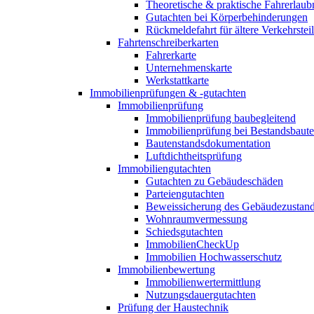
Theoretische & praktische Fahrerlaub
Gutachten bei Körperbehinderungen
Rückmeldefahrt für ältere Verkehrste
Fahrtenschreiberkarten
Fahrerkarte
Unternehmenskarte
Werkstattkarte
Immobilienprüfungen & -gutachten
Immobilienprüfung
Immobilienprüfung baubegleitend
Immobilienprüfung bei Bestandsbaut
Bautenstandsdokumentation
Luftdichtheitsprüfung
Immobiliengutachten
Gutachten zu Gebäudeschäden
Parteiengutachten
Beweissicherung des Gebäudezustan
Wohnraumvermessung
Schiedsgutachten
ImmobilienCheckUp
Immobilien Hochwasserschutz
Immobilienbewertung
Immobilienwertermittlung
Nutzungsdauergutachten
Prüfung der Haustechnik