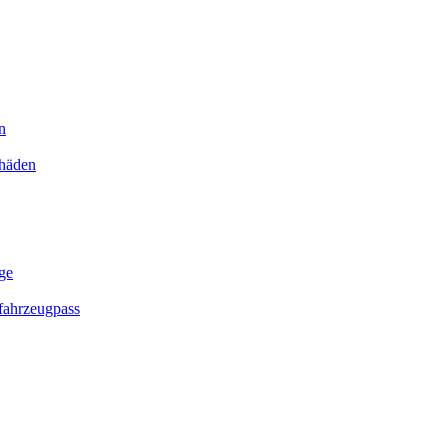
n
chäden
ge
ahrzeugpass