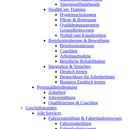
Sprengstoffspürhunde
HealthCare Training
Hygieneschulungen
Pflege & Betreuung
Qualitätsmanagement
Gesundheitswesen
Notfall und Katastrophen
Berufsorientierung & Bewerbung
Berufsorientierung
Coaching
Arbeitsaufnahme
Berufliche Rehabilitation
Integration & Sprachen
Deutsch lernen
Deutschkurs für Arbeitnehmer
Business Englisch lernen
Personaldienstleistung
Zeitarbeit
Jobvermittlung
Qualifizierung & Coaching
Geschäftskunden
Alle Services
Fahrzeugprüfung & Fahrerlaubniswesen
Fahrzeugprüfung
Fahrerlaubniswesen