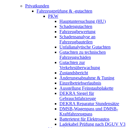
Privatkunden
Fahrzeugprüfung & -gutachten
PKW
Hauptuntersuchung (HU)
Schadengutachten
Fahrzeugbewertung
Schadensanalyse an
Fahrzeugbauteilen
Unfallanalytische Gutachten
Gutachten zu technischen
Fahrzeugschäden
Gutachten zur
Verkehrsüberwachung
Zustandsbericht
Änderungsabnahme & Tuning
Einzelbetriebserlaubnis
Ausstellung Feinstaubplakette
DEKRA Siegel für
Gebrauchtfahrzeuge
DEKRA Reparatur Stundensätze
DMSB-Wagenpass und DMSB-
Kraftfahrzeugpass
Batterietest für Elektroautos
Ladekabel Prüfung nach DGUV V3