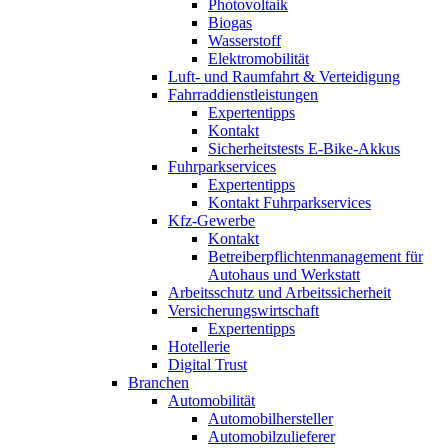
Photovoltaik
Biogas
Wasserstoff
Elektromobilität
Luft- und Raumfahrt & Verteidigung
Fahrraddienstleistungen
Expertentipps
Kontakt
Sicherheitstests E-Bike-Akkus
Fuhrparkservices
Expertentipps
Kontakt Fuhrparkservices
Kfz-Gewerbe
Kontakt
Betreiberpflichtenmanagement für
Autohaus und Werkstatt
Arbeitsschutz und Arbeitssicherheit
Versicherungswirtschaft
Expertentipps
Hotellerie
Digital Trust
Branchen
Automobilität
Automobilhersteller
Automobilzulieferer