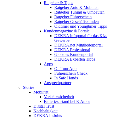
Ratgeber & Tipps
Ratgeber Auto & Mobilität
Ratgeber Tuning & Umbauten
Ratgeber Führerschein
Ratgeber Geschäftskunden
Oldtimer und Youngtimer-Tipps
Kundenmagazine & Portale
DEKRA Infoportal für das Kfz-
Gewerbe
DEKRA.net Mitgliederportal
DEKRA Professional
Globales Kundenportal
DEKRA Experten Tipps
Apps
On Tour App
Führerschein Check
In Safe Hands
Ansprechpartner
Stories
Mobilität
Verkehrssicherheit
Batteriezustand bei E-Autos
Digital Trust
Nachhaltigkeit
DEKRA Insights