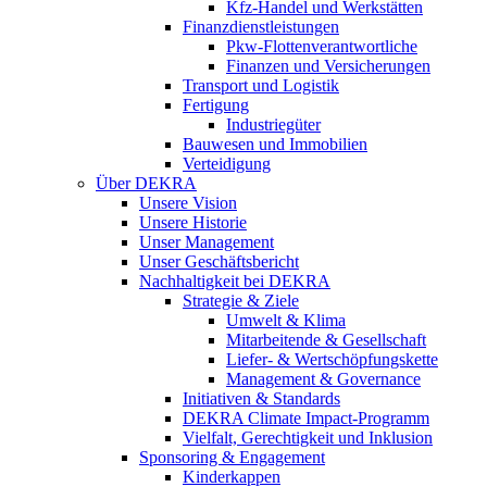
Kfz-Handel und Werkstätten
Finanzdienstleistungen
Pkw‑Flottenverantwortliche
Finanzen und Versicherungen
Transport und Logistik
Fertigung
Industriegüter
Bauwesen und Immobilien
Verteidigung
Über DEKRA
Unsere Vision
Unsere Historie
Unser Management
Unser Geschäftsbericht
Nachhaltigkeit bei DEKRA
Strategie & Ziele
Umwelt & Klima
Mitarbeitende & Gesellschaft
Liefer- & Wertschöpfungskette
Management & Governance
Initiativen & Standards
DEKRA Climate Impact-Programm
Vielfalt, Gerechtigkeit und Inklusion​
Sponsoring & Engagement
Kinderkappen