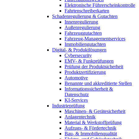
Elektronische Führerscheinkontrolle
Fahrtenschreiberkarten
Schadenregulierung & Gutachten
Innenregulierung
Außenregulierung
Fahrzeuggutachten
Fahrzeug-Managementservices
Immobiliengutachten
Digital- & Produktlösungen
Cybersecurity
EMV- & Funkprüfungen
Prüfung der Produktsicherheit
Produktzertifizierung
Automotive
Benannte und akkreditierte Stellen
Informationssicherheit &
Datenschutz
KI-Services
Industrieprüfung
Maschinen- & Gerätesicherheit
Anlagentechnik
Material & Werkstoffprüfung
Aufzugs- & Fördertechnik
Bau- & Immobilienqualität