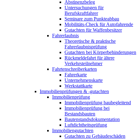
Abstinenzbeleg
Untersuchungen für
Berufskraftfahrer
Seminare zum Punkteabbau
Mobilitäts-Check für Autofahrende
Gutachten für Waffenbesitzer
Fahrerlaubnis
Theoretische & praktische
Fahrerlaubnisprüfung
Gutachten bei Körperbehinderungen
Rückmeldefahrt für ältere
Verkehrsteilnehmer
Fahrtenschreiberkarten
Fahrerkarte
Unternehmenskarte
Werkstattkarte
Immobilienprüfungen & -gutachten
Immobilienprüfung
Immobilienprüfung baubegleitend
Immobilienprüfung bei
Bestandsbauten
Bautenstandsdokumentation
Luftdichtheitsprüfung
Immobiliengutachten
Gutachten zu Gebäudeschäden