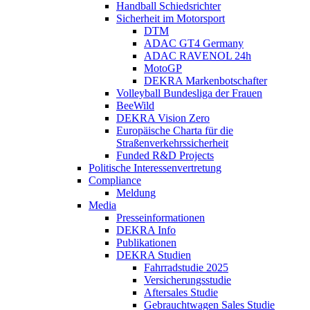
Handball Schiedsrichter
Sicherheit im Motorsport
DTM
ADAC GT4 Germany
ADAC RAVENOL 24h
MotoGP
DEKRA Markenbotschafter
Volleyball Bundesliga der Frauen
BeeWild
DEKRA Vision Zero
Europäische Charta für die
Straßenverkehrssicherheit
Funded R&D Projects
Politische Interessenvertretung
Compliance
Meldung
Media
Presseinformationen
DEKRA Info
Publikationen
DEKRA Studien
Fahrradstudie 2025
Versicherungsstudie
Aftersales Studie
Gebrauchtwagen Sales Studie