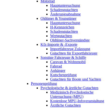
Motorrad
Hauptuntersuchung
Schadengutachten
Änderungsabnahme
Oldtimer & Youngtimer
Hauptuntersuchung
H-Kennzeichen
Schadengutachten
Wertgutachten
Oldtimer-Sachverständige
Kfz-Importe & -Exporte
Importfahrzeug Zulassung
Gutachten für Exportfahrzeuge
Sonstige Fahrzeuge & Schiffe
Caravan & Wohnmobil
Fahrrad
Anhänger
Kutschenprüfung
Gutachten für Boote und Yachten
Personenprüfung
Psychologische & ärztliche Gutachten
Medizinisch-Psychologische
Untersuchung (MPU)
Kostenlose MPU-Infoveranstaltung
Ärztliche Gutachten