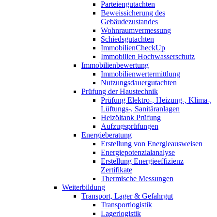
Parteiengutachten
Beweissicherung des
Gebäudezustandes
Wohnraumvermessung
Schiedsgutachten
ImmobilienCheckUp
Immobilien Hochwasserschutz
Immobilienbewertung
Immobilienwertermittlung
Nutzungsdauergutachten
Prüfung der Haustechnik
Prüfung Elektro-, Heizung-, Klima-,
Lüftungs-, Sanitäranlagen
Heizöltank Prüfung
Aufzugsprüfungen
Energieberatung
Erstellung von Energieausweisen
Energiepotenzialanalyse
Erstellung Energieeffizienz
Zertifikate
Thermische Messungen
Weiterbildung
Transport, Lager & Gefahrgut
Transportlogistik
Lagerlogistik