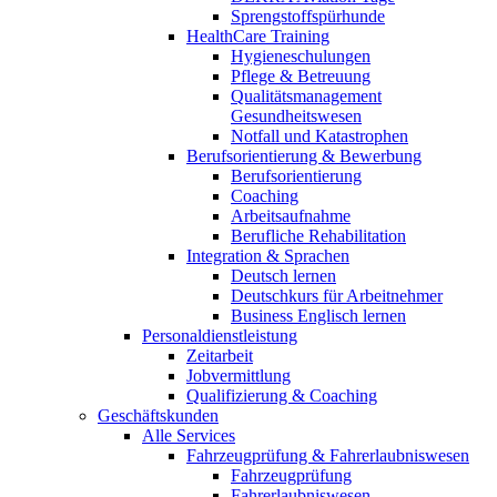
Sprengstoffspürhunde
HealthCare Training
Hygieneschulungen
Pflege & Betreuung
Qualitätsmanagement
Gesundheitswesen
Notfall und Katastrophen
Berufsorientierung & Bewerbung
Berufsorientierung
Coaching
Arbeitsaufnahme
Berufliche Rehabilitation
Integration & Sprachen
Deutsch lernen
Deutschkurs für Arbeitnehmer
Business Englisch lernen
Personaldienstleistung
Zeitarbeit
Jobvermittlung
Qualifizierung & Coaching
Geschäftskunden
Alle Services
Fahrzeugprüfung & Fahrerlaubniswesen
Fahrzeugprüfung
Fahrerlaubniswesen