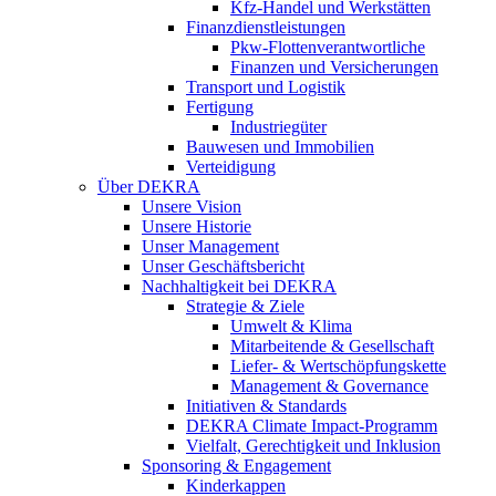
Kfz-Handel und Werkstätten
Finanzdienstleistungen
Pkw‑Flottenverantwortliche
Finanzen und Versicherungen
Transport und Logistik
Fertigung
Industriegüter
Bauwesen und Immobilien
Verteidigung
Über DEKRA
Unsere Vision
Unsere Historie
Unser Management
Unser Geschäftsbericht
Nachhaltigkeit bei DEKRA
Strategie & Ziele
Umwelt & Klima
Mitarbeitende & Gesellschaft
Liefer- & Wertschöpfungskette
Management & Governance
Initiativen & Standards
DEKRA Climate Impact-Programm
Vielfalt, Gerechtigkeit und Inklusion​
Sponsoring & Engagement
Kinderkappen