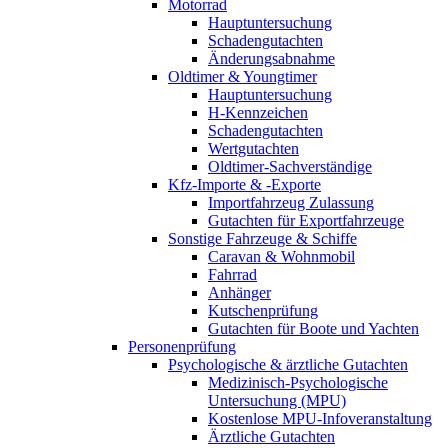
Motorrad
Hauptuntersuchung
Schadengutachten
Änderungsabnahme
Oldtimer & Youngtimer
Hauptuntersuchung
H-Kennzeichen
Schadengutachten
Wertgutachten
Oldtimer-Sachverständige
Kfz-Importe & -Exporte
Importfahrzeug Zulassung
Gutachten für Exportfahrzeuge
Sonstige Fahrzeuge & Schiffe
Caravan & Wohnmobil
Fahrrad
Anhänger
Kutschenprüfung
Gutachten für Boote und Yachten
Personenprüfung
Psychologische & ärztliche Gutachten
Medizinisch-Psychologische
Untersuchung (MPU)
Kostenlose MPU-Infoveranstaltung
Ärztliche Gutachten