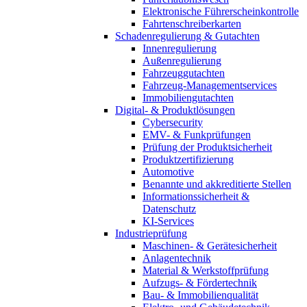
Elektronische Führerscheinkontrolle
Fahrtenschreiberkarten
Schadenregulierung & Gutachten
Innenregulierung
Außenregulierung
Fahrzeuggutachten
Fahrzeug-Managementservices
Immobiliengutachten
Digital- & Produktlösungen
Cybersecurity
EMV- & Funkprüfungen
Prüfung der Produktsicherheit
Produktzertifizierung
Automotive
Benannte und akkreditierte Stellen
Informationssicherheit &
Datenschutz
KI-Services
Industrieprüfung
Maschinen- & Gerätesicherheit
Anlagentechnik
Material & Werkstoffprüfung
Aufzugs- & Fördertechnik
Bau- & Immobilienqualität