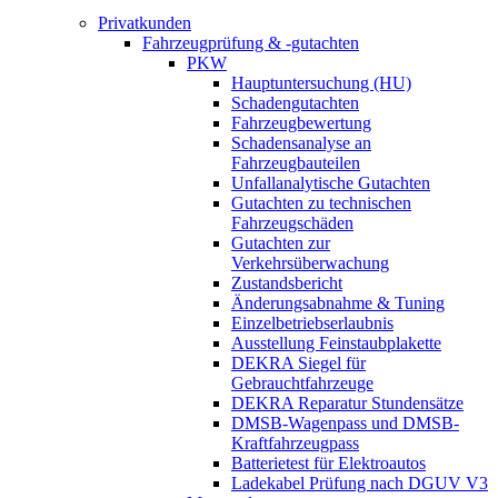
Privatkunden
Fahrzeugprüfung & -gutachten
PKW
Hauptuntersuchung (HU)
Schadengutachten
Fahrzeugbewertung
Schadensanalyse an
Fahrzeugbauteilen
Unfallanalytische Gutachten
Gutachten zu technischen
Fahrzeugschäden
Gutachten zur
Verkehrsüberwachung
Zustandsbericht
Änderungsabnahme & Tuning
Einzelbetriebserlaubnis
Ausstellung Feinstaubplakette
DEKRA Siegel für
Gebrauchtfahrzeuge
DEKRA Reparatur Stundensätze
DMSB-Wagenpass und DMSB-
Kraftfahrzeugpass
Batterietest für Elektroautos
Ladekabel Prüfung nach DGUV V3