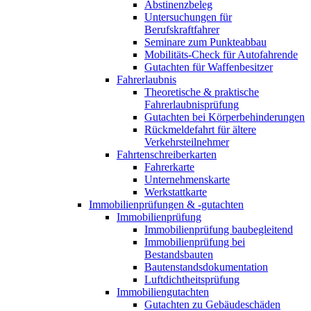
Abstinenzbeleg
Untersuchungen für
Berufskraftfahrer
Seminare zum Punkteabbau
Mobilitäts-Check für Autofahrende
Gutachten für Waffenbesitzer
Fahrerlaubnis
Theoretische & praktische
Fahrerlaubnisprüfung
Gutachten bei Körperbehinderungen
Rückmeldefahrt für ältere
Verkehrsteilnehmer
Fahrtenschreiberkarten
Fahrerkarte
Unternehmenskarte
Werkstattkarte
Immobilienprüfungen & -gutachten
Immobilienprüfung
Immobilienprüfung baubegleitend
Immobilienprüfung bei
Bestandsbauten
Bautenstandsdokumentation
Luftdichtheitsprüfung
Immobiliengutachten
Gutachten zu Gebäudeschäden