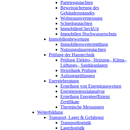
Parteiengutachten
Beweissicherung des
Gebäudezustandes
Wohnraumvermessung
Schiedsgutachten
ImmobilienCheckUp
Immobilien Hochwasserschutz
Immobilienbewertung
Immobilienwertermittlung
Nutzungsdauergutachten
Prüfung der Haustechnik
Prüfung Elektro-, Heizung-, Klima-,
Lüftungs-, Sanitäranlagen
Heizöltank Prüfung
Aufzugsprüfungen
Energieberatung
Erstellung von Energieausweisen
Energiepotenzialanalyse
Erstellung Energieeffizienz
Zertifikate
Thermische Messungen
Weiterbildung
Transport, Lager & Gefahrgut
Transportlogistik
Lagerlogistik