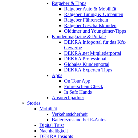
Ratgeber & Tipps
Ratgeber Auto & Mobilität
Ratgeber Tuning & Umbauten
Ratgeber Führerschein
Ratgeber Geschäftskunden
Oldtimer und Youngtimer-Tipps
Kundenmagazine & Portale
DEKRA Infoportal für das Kfz-
Gewerbe
DEKRA.net Mitgliederportal
DEKRA Professional
Globales Kundenportal
DEKRA Experten Tipps
Apps
On Tour App
Führerschein Check
In Safe Hands
Ansprechpartner
Stories
Mobilität
Verkehrssicherheit
Batteriezustand bei E-Autos
Digital Trust
Nachhaltigkeit
DEKRA Insights