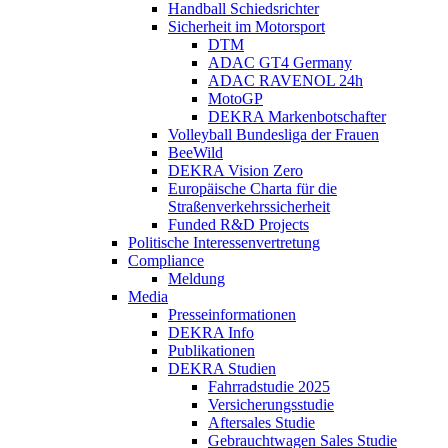
Handball Schiedsrichter
Sicherheit im Motorsport
DTM
ADAC GT4 Germany
ADAC RAVENOL 24h
MotoGP
DEKRA Markenbotschafter
Volleyball Bundesliga der Frauen
BeeWild
DEKRA Vision Zero
Europäische Charta für die
Straßenverkehrssicherheit
Funded R&D Projects
Politische Interessenvertretung
Compliance
Meldung
Media
Presseinformationen
DEKRA Info
Publikationen
DEKRA Studien
Fahrradstudie 2025
Versicherungsstudie
Aftersales Studie
Gebrauchtwagen Sales Studie