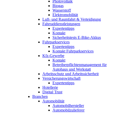
Photovoltaik
Biogas
Wasserstoff
Elektromobilität
Luft- und Raumfahrt & Verteidigung
Fahrraddienstleistungen
Expertentipps
Kontakt
Sicherheitstests E-Bike-Akkus
Fuhrparkservices
Expertentipps
Kontakt Fuhrparkservices
Kfz-Gewerbe
Kontakt
Betreiberpflichtenmanagement für
Autohaus und Werkstatt
Arbeitsschutz und Arbeitssicherheit
Versicherungswirtschaft
Expertentipps
Hotellerie
Digital Trust
Branchen
Automobilität
Automobilhersteller
Automobilzulieferer