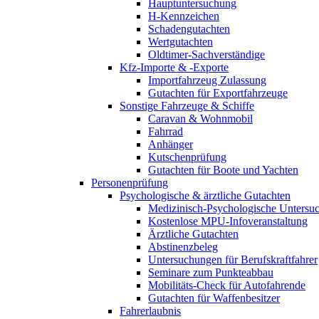
Hauptuntersuchung
H-Kennzeichen
Schadengutachten
Wertgutachten
Oldtimer-Sachverständige
Kfz-Importe & -Exporte
Importfahrzeug Zulassung
Gutachten für Exportfahrzeuge
Sonstige Fahrzeuge & Schiffe
Caravan & Wohnmobil
Fahrrad
Anhänger
Kutschenprüfung
Gutachten für Boote und Yachten
Personenprüfung
Psychologische & ärztliche Gutachten
Medizinisch-Psychologische Unters
Kostenlose MPU-Infoveranstaltung
Ärztliche Gutachten
Abstinenzbeleg
Untersuchungen für Berufskraftfahrer
Seminare zum Punkteabbau
Mobilitäts-Check für Autofahrende
Gutachten für Waffenbesitzer
Fahrerlaubnis