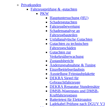
Privatkunden
Fahrzeugprüfung & -gutachten
PKW
Hauptuntersuchung (HU)
Schadengutachten
Fahrzeugbewertung
Schadensanalyse an
Fahrzeugbauteilen
Unfallanalytische Gutachten
Gutachten zu technischen
Fahrzeugschäden
Gutachten zur
Verkehrsüberwachung
Zustandsbericht
Änderungsabnahme & Tuning
Einzelbetriebserlaubnis
Ausstellung Feinstaubplakette
DEKRA Siegel für
Gebrauchtfahrzeuge
DEKRA Reparatur Stundensätze
DMSB-Wagenpass und DMSB-
Kraftfahrzeugpass
Batterietest für Elektroautos
Ladekabel Prüfung nach DGUV V3