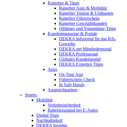
Ratgeber & Tipps
Ratgeber Auto & Mobilität
Ratgeber Tuning & Umbauten
Ratgeber Führerschein
Ratgeber Geschäftskunden
Oldtimer und Youngtimer-Tipps
Kundenmagazine & Portale
DEKRA Infoportal für das Kfz-
Gewerbe
DEKRA.net Mitgliederportal
DEKRA Professional
Globales Kundenportal
DEKRA Experten Tipps
Apps
On Tour App
Führerschein Check
In Safe Hands
Ansprechpartner
Stories
Mobilität
Verkehrssicherheit
Batteriezustand bei E-Autos
Digital Trust
Nachhaltigkeit
DEKRA Insights