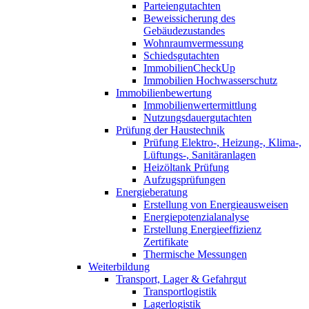
Parteiengutachten
Beweissicherung des
Gebäudezustandes
Wohnraumvermessung
Schiedsgutachten
ImmobilienCheckUp
Immobilien Hochwasserschutz
Immobilienbewertung
Immobilienwertermittlung
Nutzungsdauergutachten
Prüfung der Haustechnik
Prüfung Elektro-, Heizung-, Klima-,
Lüftungs-, Sanitäranlagen
Heizöltank Prüfung
Aufzugsprüfungen
Energieberatung
Erstellung von Energieausweisen
Energiepotenzialanalyse
Erstellung Energieeffizienz
Zertifikate
Thermische Messungen
Weiterbildung
Transport, Lager & Gefahrgut
Transportlogistik
Lagerlogistik