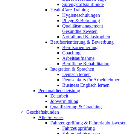
Sprengstoffspürhunde
HealthCare Training
Hygieneschulungen
Pflege & Betreuung
Qualitätsmanagement
Gesundheitswesen
Notfall und Katastrophen
Berufsorientierung & Bewerbung
Berufsorientierung
Coaching
Arbeitsaufnahme
Berufliche Rehabilitation
Integration & Sprachen
Deutsch lernen
Deutschkurs für Arbeitnehmer
Business Englisch lernen
Personaldienstleistung
Zeitarbeit
Jobvermittlung
Qualifizierung & Coaching
Geschäftskunden
Alle Services
Fahrzeugprüfung & Fahrerlaubniswesen
Fahrzeugprüfung
Fahrerlaubniswesen