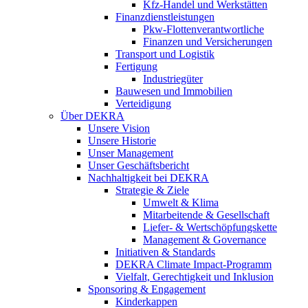
Kfz-Handel und Werkstätten
Finanzdienstleistungen
Pkw‑Flottenverantwortliche
Finanzen und Versicherungen
Transport und Logistik
Fertigung
Industriegüter
Bauwesen und Immobilien
Verteidigung
Über DEKRA
Unsere Vision
Unsere Historie
Unser Management
Unser Geschäftsbericht
Nachhaltigkeit bei DEKRA
Strategie & Ziele
Umwelt & Klima
Mitarbeitende & Gesellschaft
Liefer- & Wertschöpfungskette
Management & Governance
Initiativen & Standards
DEKRA Climate Impact-Programm
Vielfalt, Gerechtigkeit und Inklusion​
Sponsoring & Engagement
Kinderkappen