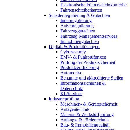
Elektronische Führerscheinkontrolle
Fahrtenschreiberkarten
Schadenregulierung & Gutachten
Innenregulierung
Außenregulierung
Fahrzeuggutachten
Fahrzeug-Managementservices
Immobiliengutachten
Digital- & Produktlösungen
Cybersecurity
EMV- & Funkprüfungen
Prüfung der Produktsicherheit
Produktzertifizierung
Automotive
Benannte und akkreditierte Stellen
Informationssicherheit &
Datenschutz
KI-Services
Industrieprüfung
Maschinen- & Gerätesicherheit
Anlagentechnik
Material & Werkstoffprüfung
Aufzugs- & Fördertechnik
Bau- & Immobilienqualität