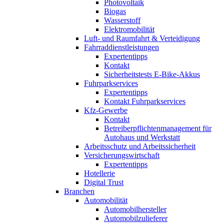
Photovoltaik
Biogas
Wasserstoff
Elektromobilität
Luft- und Raumfahrt & Verteidigung
Fahrraddienstleistungen
Expertentipps
Kontakt
Sicherheitstests E-Bike-Akkus
Fuhrparkservices
Expertentipps
Kontakt Fuhrparkservices
Kfz-Gewerbe
Kontakt
Betreiberpflichtenmanagement für
Autohaus und Werkstatt
Arbeitsschutz und Arbeitssicherheit
Versicherungswirtschaft
Expertentipps
Hotellerie
Digital Trust
Branchen
Automobilität
Automobilhersteller
Automobilzulieferer