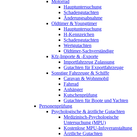
Motorrad
Hauptuntersuchung
Schadengutachten
Änderungsabnahme
Oldtimer & Youngtimer
Hauptuntersuchung
H-Kennzeichen
Schadengutachten
Wertgutachten
Oldtimer-Sachverständige
Kfz-Importe & -Exporte
Importfahrzeug Zulassung
Gutachten für Exportfahrzeuge
Sonstige Fahrzeuge & Schiffe
Caravan & Wohnmobil
Fahrrad
Anhänger
Kutschenprüfung
Gutachten für Boote und Yachten
Personenprüfung
Psychologische & ärztliche Gutachten
Medizinisch-Psychologische
Untersuchung (MPU)
Kostenlose MPU-Infoveranstaltung
Ärztliche Gutachten