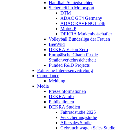
Handball Schiedsrichter
Sicherheit im Motorsport
DTM
ADAC GT4 Germany
ADAC RAVENOL 24h
MotoGP
DEKRA Markenbotschafter
Volleyball Bundesliga der Frauen
BeeWild
DEKRA Vision Zero
Europäische Charta für die
Straßenverkehrssicherheit
Funded R&D Projects
Politische Interessenvertretung
Compliance
Meldung
Media
Presseinformationen
DEKRA Info
Publikationen
DEKRA Studien
Fahrradstudie 2025
Versicherungsstudie
Aftersales Studie
Gebrauchtwagen Sales Studie