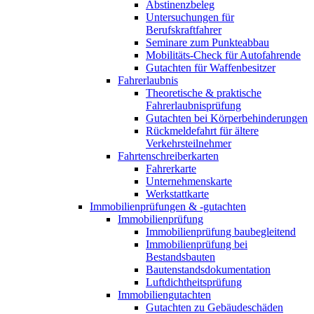
Abstinenzbeleg
Untersuchungen für
Berufskraftfahrer
Seminare zum Punkteabbau
Mobilitäts-Check für Autofahrende
Gutachten für Waffenbesitzer
Fahrerlaubnis
Theoretische & praktische
Fahrerlaubnisprüfung
Gutachten bei Körperbehinderungen
Rückmeldefahrt für ältere
Verkehrsteilnehmer
Fahrtenschreiberkarten
Fahrerkarte
Unternehmenskarte
Werkstattkarte
Immobilienprüfungen & -gutachten
Immobilienprüfung
Immobilienprüfung baubegleitend
Immobilienprüfung bei
Bestandsbauten
Bautenstandsdokumentation
Luftdichtheitsprüfung
Immobiliengutachten
Gutachten zu Gebäudeschäden