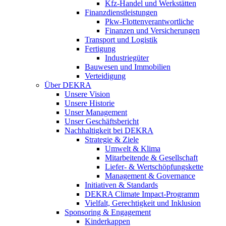
Kfz-Handel und Werkstätten
Finanzdienstleistungen
Pkw‑Flottenverantwortliche
Finanzen und Versicherungen
Transport und Logistik
Fertigung
Industriegüter
Bauwesen und Immobilien
Verteidigung
Über DEKRA
Unsere Vision
Unsere Historie
Unser Management
Unser Geschäftsbericht
Nachhaltigkeit bei DEKRA
Strategie & Ziele
Umwelt & Klima
Mitarbeitende & Gesellschaft
Liefer- & Wertschöpfungskette
Management & Governance
Initiativen & Standards
DEKRA Climate Impact-Programm
Vielfalt, Gerechtigkeit und Inklusion​
Sponsoring & Engagement
Kinderkappen