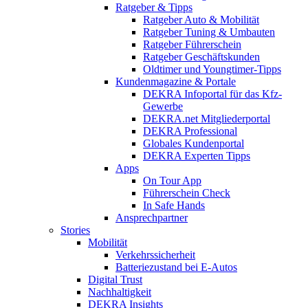
Ratgeber & Tipps
Ratgeber Auto & Mobilität
Ratgeber Tuning & Umbauten
Ratgeber Führerschein
Ratgeber Geschäftskunden
Oldtimer und Youngtimer-Tipps
Kundenmagazine & Portale
DEKRA Infoportal für das Kfz-
Gewerbe
DEKRA.net Mitgliederportal
DEKRA Professional
Globales Kundenportal
DEKRA Experten Tipps
Apps
On Tour App
Führerschein Check
In Safe Hands
Ansprechpartner
Stories
Mobilität
Verkehrssicherheit
Batteriezustand bei E-Autos
Digital Trust
Nachhaltigkeit
DEKRA Insights