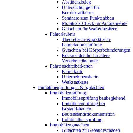
Abstinenzbeleg
Untersuchungen für
Berufskraftfahrer
Seminare zum Punkteabbau
Mobilitäts-Check für Autofahrende
Gutachten für Waffenbesitzer
Fahrerlaubnis
Theoretische & praktische
Fahrerlaubnisprüfung
Gutachten bei Körperbehinderungen
Rückmeldefahrt für ältere
Verkehrsteilnehmer
Fahrtenschreiberkarten
Fahrerkarte
Unternehmenskarte
Werkstattkarte
Immobilienprüfungen & -gutachten
Immobilienprüfung
Immobilienprüfung baubegleitend
Immobilienprüfung bei
Bestandsbauten
Bautenstandsdokumentation
Luftdichtheitsprüfung
Immobiliengutachten
Gutachten zu Gebäudeschäden