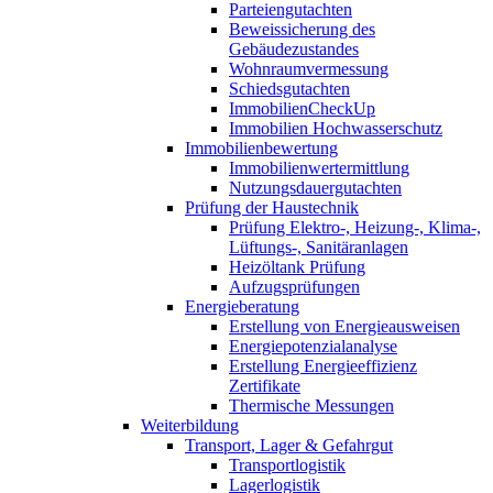
Parteiengutachten
Beweissicherung des
Gebäudezustandes
Wohnraumvermessung
Schiedsgutachten
ImmobilienCheckUp
Immobilien Hochwasserschutz
Immobilienbewertung
Immobilienwertermittlung
Nutzungsdauergutachten
Prüfung der Haustechnik
Prüfung Elektro-, Heizung-, Klima-,
Lüftungs-, Sanitäranlagen
Heizöltank Prüfung
Aufzugsprüfungen
Energieberatung
Erstellung von Energieausweisen
Energiepotenzialanalyse
Erstellung Energieeffizienz
Zertifikate
Thermische Messungen
Weiterbildung
Transport, Lager & Gefahrgut
Transportlogistik
Lagerlogistik