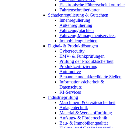
Elektronische Führerscheinkontrolle
Fahrtenschreiberkarten
Schadenregulierung & Gutachten
Innenregulierung
Außenregulierung
Fahrzeuggutachten
Fahrzeug-Managementservices
Immobiliengutachten
Digital- & Produktlösungen
Cybersecurity
EMV- & Funkprüfungen
Prüfung der Produktsicherheit
Produktzertifizierung
Automotive
Benannte und akkreditierte Stellen
Informationssicherheit &
Datenschutz
KI-Services
Industrieprüfung
Maschinen- & Gerätesicherheit
Anlagentechnik
Material & Werkstoffprüfung
Aufzugs- & Fördertechnik
Bau- & Immobilienqualität