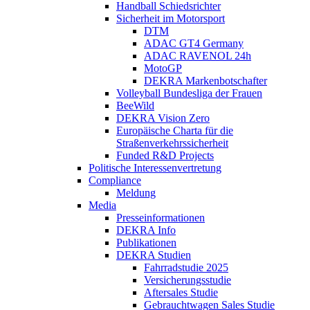
Handball Schiedsrichter
Sicherheit im Motorsport
DTM
ADAC GT4 Germany
ADAC RAVENOL 24h
MotoGP
DEKRA Markenbotschafter
Volleyball Bundesliga der Frauen
BeeWild
DEKRA Vision Zero
Europäische Charta für die
Straßenverkehrssicherheit
Funded R&D Projects
Politische Interessenvertretung
Compliance
Meldung
Media
Presseinformationen
DEKRA Info
Publikationen
DEKRA Studien
Fahrradstudie 2025
Versicherungsstudie
Aftersales Studie
Gebrauchtwagen Sales Studie