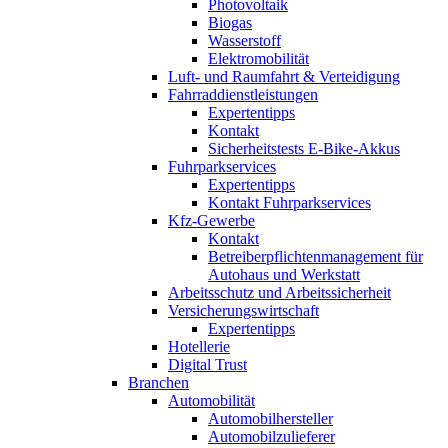
Photovoltaik
Biogas
Wasserstoff
Elektromobilität
Luft- und Raumfahrt & Verteidigung
Fahrraddienstleistungen
Expertentipps
Kontakt
Sicherheitstests E-Bike-Akkus
Fuhrparkservices
Expertentipps
Kontakt Fuhrparkservices
Kfz-Gewerbe
Kontakt
Betreiberpflichtenmanagement für
Autohaus und Werkstatt
Arbeitsschutz und Arbeitssicherheit
Versicherungswirtschaft
Expertentipps
Hotellerie
Digital Trust
Branchen
Automobilität
Automobilhersteller
Automobilzulieferer