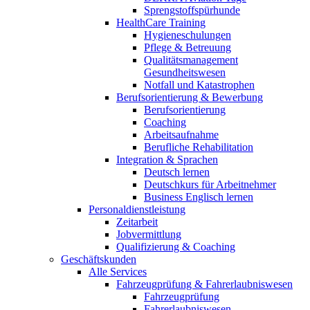
Sprengstoffspürhunde
HealthCare Training
Hygieneschulungen
Pflege & Betreuung
Qualitätsmanagement
Gesundheitswesen
Notfall und Katastrophen
Berufsorientierung & Bewerbung
Berufsorientierung
Coaching
Arbeitsaufnahme
Berufliche Rehabilitation
Integration & Sprachen
Deutsch lernen
Deutschkurs für Arbeitnehmer
Business Englisch lernen
Personaldienstleistung
Zeitarbeit
Jobvermittlung
Qualifizierung & Coaching
Geschäftskunden
Alle Services
Fahrzeugprüfung & Fahrerlaubniswesen
Fahrzeugprüfung
Fahrerlaubniswesen