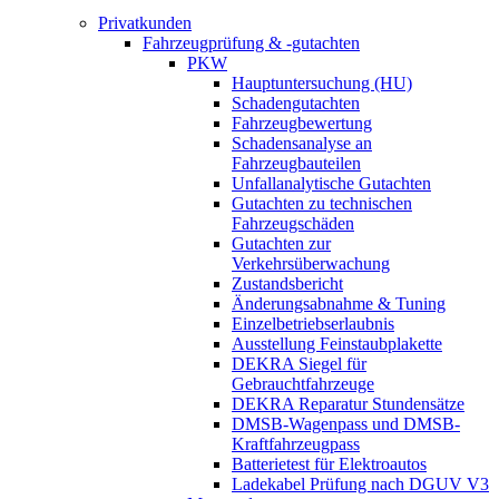
Privatkunden
Fahrzeugprüfung & -gutachten
PKW
Hauptuntersuchung (HU)
Schadengutachten
Fahrzeugbewertung
Schadensanalyse an
Fahrzeugbauteilen
Unfallanalytische Gutachten
Gutachten zu technischen
Fahrzeugschäden
Gutachten zur
Verkehrsüberwachung
Zustandsbericht
Änderungsabnahme & Tuning
Einzelbetriebserlaubnis
Ausstellung Feinstaubplakette
DEKRA Siegel für
Gebrauchtfahrzeuge
DEKRA Reparatur Stundensätze
DMSB-Wagenpass und DMSB-
Kraftfahrzeugpass
Batterietest für Elektroautos
Ladekabel Prüfung nach DGUV V3