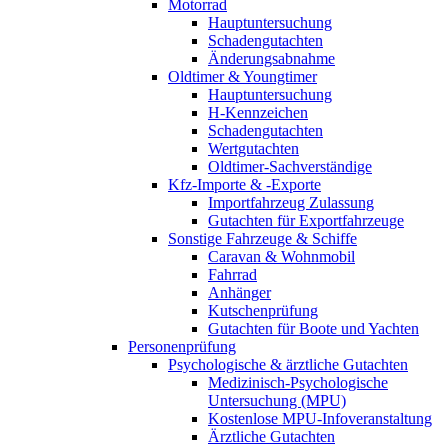
Motorrad
Hauptuntersuchung
Schadengutachten
Änderungsabnahme
Oldtimer & Youngtimer
Hauptuntersuchung
H-Kennzeichen
Schadengutachten
Wertgutachten
Oldtimer-Sachverständige
Kfz-Importe & -Exporte
Importfahrzeug Zulassung
Gutachten für Exportfahrzeuge
Sonstige Fahrzeuge & Schiffe
Caravan & Wohnmobil
Fahrrad
Anhänger
Kutschenprüfung
Gutachten für Boote und Yachten
Personenprüfung
Psychologische & ärztliche Gutachten
Medizinisch-Psychologische
Untersuchung (MPU)
Kostenlose MPU-Infoveranstaltung
Ärztliche Gutachten