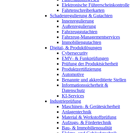
Elektronische Führerscheinkontrolle
Fahrtenschreiberkarten
Schadenregulierung & Gutachten
Innenregulierung
Außenregulierung
Fahrzeuggutachten
Fahrzeug-Managementservices
Immobiliengutachten
Digital- & Produktlösungen
Cybersecurity
EMV- & Funkprüfungen
Prüfung der Produktsicherheit
Produktzertifizierung
Automotive
Benannte und akkreditierte Stellen
Informationssicherheit &
Datenschutz
KI-Services
Industrieprüfung
Maschinen- & Gerätesicherheit
Anlagentechnik
Material & Werkstoffprüfung
Aufzugs- & Fördertechnik
Bau- & Immobilienqualität