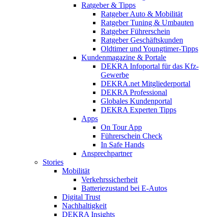
Ratgeber & Tipps
Ratgeber Auto & Mobilität
Ratgeber Tuning & Umbauten
Ratgeber Führerschein
Ratgeber Geschäftskunden
Oldtimer und Youngtimer-Tipps
Kundenmagazine & Portale
DEKRA Infoportal für das Kfz-
Gewerbe
DEKRA.net Mitgliederportal
DEKRA Professional
Globales Kundenportal
DEKRA Experten Tipps
Apps
On Tour App
Führerschein Check
In Safe Hands
Ansprechpartner
Stories
Mobilität
Verkehrssicherheit
Batteriezustand bei E-Autos
Digital Trust
Nachhaltigkeit
DEKRA Insights