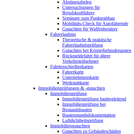
Abstinenzbeleg
Untersuchungen für
Berufskraftfahrer
Seminare zum Punkteabbau
Mobilitäts-Check für Autofahrende
Gutachten für Waffenbesitzer
Fahrerlaubnis
Theoretische & praktische
Fahrerlaubnisprüfung
Gutachten bei Körperbehinderungen
Rückmeldefahrt für ältere
Verkehrsteilnehmer
Fahrtenschreiberkarten
Fahrerkarte
Unternehmenskarte
Werkstattkarte
Immobilienprüfungen & -gutachten
Immobilienprüfung
Immobilienprüfung baubegleitend
Immobilienprüfung bei
Bestandsbauten
Bautenstandsdokumentation
Luftdichtheitsprüfung
Immobiliengutachten
Gutachten zu Gebäudeschäden