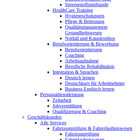
Sprengstoffspürhunde
HealthCare Training
Hygieneschulungen
Pflege & Betreuung
Qualitätsmanagement
Gesundheitswesen
Notfall und Katastrophen
Berufsorientierung & Bewerbung
Berufsorientierung
Coaching
Arbeitsaufnahme
Berufliche Rehabilitation
Integration & Sprachen
Deutsch lernen
Deutschkurs für Arbeitnehmer
Business Englisch lernen
Personaldienstleistung
Zeitarbeit
Jobvermittlung
Qualifizierung & Coaching
Geschäftskunden
Alle Services
Fahrzeugprüfung & Fahrerlaubniswesen
Fahrzeugprüfung
Fahrerlaubniswesen