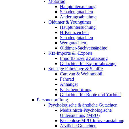
Motorrad
Hauptuntersuchung
Schadengutachten
Änderungsabnahme
Oldtimer & Youngtimer
Hauptuntersuchung
H-Kennzeichen
Schadengutachten
Wertgutachten
Oldtimer-Sachverständige
Kfz-Importe & -Exporte
Importfahrzeug Zulassung
Gutachten für Exportfahrzeuge
Sonstige Fahrzeuge & Schiffe
Caravan & Wohnmobil
Fahrrad
Anhänger
Kutschenprüfung
Gutachten für Boote und Yachten
Personenprüfung
Psychologische & ärztliche Gutachten
Medizinisch-Psychologische
Untersuchung (MPU)
Kostenlose MPU-Infoveranstaltung
Ärztliche Gutachten