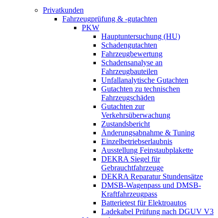
Privatkunden
Fahrzeugprüfung & -gutachten
PKW
Hauptuntersuchung (HU)
Schadengutachten
Fahrzeugbewertung
Schadensanalyse an
Fahrzeugbauteilen
Unfallanalytische Gutachten
Gutachten zu technischen
Fahrzeugschäden
Gutachten zur
Verkehrsüberwachung
Zustandsbericht
Änderungsabnahme & Tuning
Einzelbetriebserlaubnis
Ausstellung Feinstaubplakette
DEKRA Siegel für
Gebrauchtfahrzeuge
DEKRA Reparatur Stundensätze
DMSB-Wagenpass und DMSB-
Kraftfahrzeugpass
Batterietest für Elektroautos
Ladekabel Prüfung nach DGUV V3