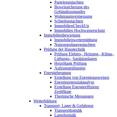
Parteiengutachten
Beweissicherung des
Gebäudezustandes
Wohnraumvermessung
Schiedsgutachten
ImmobilienCheckUp
Immobilien Hochwasserschutz
Immobilienbewertung
Immobilienwertermittlung
Nutzungsdauergutachten
Prüfung der Haustechnik
Prüfung Elektro-, Heizung-, Klima-,
Lüftungs-, Sanitäranlagen
Heizöltank Prüfung
Aufzugsprüfungen
Energieberatung
Erstellung von Energieausweisen
Energiepotenzialanalyse
Erstellung Energieeffizienz
Zertifikate
Thermische Messungen
Weiterbildung
Transport, Lager & Gefahrgut
Transportlogistik
Lagerlogistik