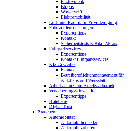
Photovoltaik
Biogas
Wasserstoff
Elektromobilität
Luft- und Raumfahrt & Verteidigung
Fahrraddienstleistungen
Expertentipps
Kontakt
Sicherheitstests E-Bike-Akkus
Fuhrparkservices
Expertentipps
Kontakt Fuhrparkservices
Kfz-Gewerbe
Kontakt
Betreiberpflichtenmanagement für
Autohaus und Werkstatt
Arbeitsschutz und Arbeitssicherheit
Versicherungswirtschaft
Expertentipps
Hotellerie
Digital Trust
Branchen
Automobilität
Automobilhersteller
Automobilzulieferer