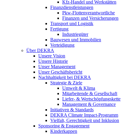
Kfz-Handel und Werkstätten
Finanzdienstleistungen
Pkw‑Flottenverantwortliche
Finanzen und Versicherungen
Transport und Logistik
Fertigung
Industriegüter
Bauwesen und Immobilien
Verteidigung
Über DEKRA
Unsere Vision
Unsere Historie
Unser Management
Unser Geschäftsbericht
Nachhaltigkeit bei DEKRA
Strategie & Ziele
Umwelt & Klima
Mitarbeitende & Gesellschaft
Liefer- & Wertschöpfungskette
Management & Governance
Initiativen & Standards
DEKRA Climate Impact-Programm
Vielfalt, Gerechtigkeit und Inklusion​
Sponsoring & Engagement
Kinderkappen