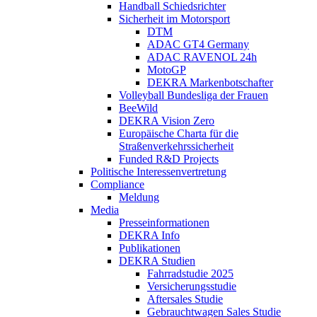
Handball Schiedsrichter
Sicherheit im Motorsport
DTM
ADAC GT4 Germany
ADAC RAVENOL 24h
MotoGP
DEKRA Markenbotschafter
Volleyball Bundesliga der Frauen
BeeWild
DEKRA Vision Zero
Europäische Charta für die
Straßenverkehrssicherheit
Funded R&D Projects
Politische Interessenvertretung
Compliance
Meldung
Media
Presseinformationen
DEKRA Info
Publikationen
DEKRA Studien
Fahrradstudie 2025
Versicherungsstudie
Aftersales Studie
Gebrauchtwagen Sales Studie