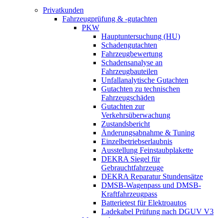
Privatkunden
Fahrzeugprüfung & -gutachten
PKW
Hauptuntersuchung (HU)
Schadengutachten
Fahrzeugbewertung
Schadensanalyse an
Fahrzeugbauteilen
Unfallanalytische Gutachten
Gutachten zu technischen
Fahrzeugschäden
Gutachten zur
Verkehrsüberwachung
Zustandsbericht
Änderungsabnahme & Tuning
Einzelbetriebserlaubnis
Ausstellung Feinstaubplakette
DEKRA Siegel für
Gebrauchtfahrzeuge
DEKRA Reparatur Stundensätze
DMSB-Wagenpass und DMSB-
Kraftfahrzeugpass
Batterietest für Elektroautos
Ladekabel Prüfung nach DGUV V3