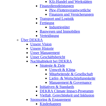
Kfz-Handel und Werkstätten
Finanzdienstleistungen
Pkw‑Flottenverantwortliche
Finanzen und Versicherungen
Transport und Logistik
Fertigung
Industriegüter
Bauwesen und Immobilien
Verteidigung
Über DEKRA
Unsere Vision
Unsere Historie
Unser Management
Unser Geschäftsbericht
Nachhaltigkeit bei DEKRA
Strategie & Ziele
Umwelt & Klima
Mitarbeitende & Gesellschaft
Liefer- & Wertschöpfungskette
Management & Governance
Initiativen & Standards
DEKRA Climate Impact-Programm
Vielfalt, Gerechtigkeit und Inklusion​
Sponsoring & Engagement
Kinderkappen