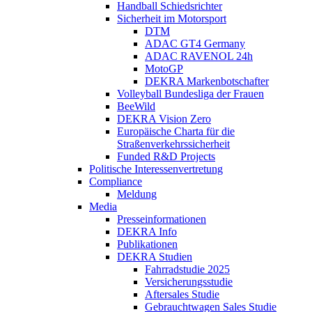
Handball Schiedsrichter
Sicherheit im Motorsport
DTM
ADAC GT4 Germany
ADAC RAVENOL 24h
MotoGP
DEKRA Markenbotschafter
Volleyball Bundesliga der Frauen
BeeWild
DEKRA Vision Zero
Europäische Charta für die
Straßenverkehrssicherheit
Funded R&D Projects
Politische Interessenvertretung
Compliance
Meldung
Media
Presseinformationen
DEKRA Info
Publikationen
DEKRA Studien
Fahrradstudie 2025
Versicherungsstudie
Aftersales Studie
Gebrauchtwagen Sales Studie