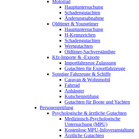
Motorrad
Hauptuntersuchung
Schadengutachten
Änderungsabnahme
Oldtimer & Youngtimer
Hauptuntersuchung
H-Kennzeichen
Schadengutachten
Wertgutachten
Oldtimer-Sachverständige
Kfz-Importe & -Exporte
Importfahrzeug Zulassung
Gutachten für Exportfahrzeuge
Sonstige Fahrzeuge & Schiffe
Caravan & Wohnmobil
Fahrrad
Anhänger
Kutschenprüfung
Gutachten für Boote und Yachten
Personenprüfung
Psychologische & ärztliche Gutachten
Medizinisch-Psychologische
Untersuchung (MPU)
Kostenlose MPU-Infoveranstaltung
Ärztliche Gutachten