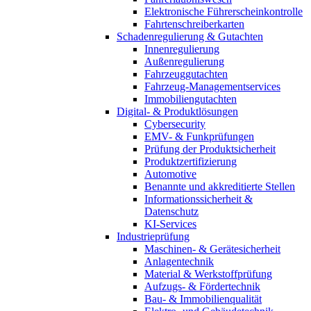
Elektronische Führerscheinkontrolle
Fahrtenschreiberkarten
Schadenregulierung & Gutachten
Innenregulierung
Außenregulierung
Fahrzeuggutachten
Fahrzeug-Managementservices
Immobiliengutachten
Digital- & Produktlösungen
Cybersecurity
EMV- & Funkprüfungen
Prüfung der Produktsicherheit
Produktzertifizierung
Automotive
Benannte und akkreditierte Stellen
Informationssicherheit &
Datenschutz
KI-Services
Industrieprüfung
Maschinen- & Gerätesicherheit
Anlagentechnik
Material & Werkstoffprüfung
Aufzugs- & Fördertechnik
Bau- & Immobilienqualität