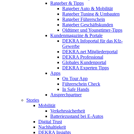
Ratgeber & Tipps
Ratgeber Auto & Mobilität
Ratgeber Tuning & Umbauten
Ratgeber Führerschein
Ratgeber Geschäftskunden
Oldtimer und Youngtimer-Tipps
Kundenmagazine & Portale
DEKRA Infoportal für das Kfz-
Gewerbe
DEKRA.net Mitgliederportal
DEKRA Professional
Globales Kundenportal
DEKRA Experten Tipps
Apps
On Tour App
Führerschein Check
In Safe Hands
Ansprechpartner
Stories
Mobilität
Verkehrssicherheit
Batteriezustand bei E-Autos
Digital Trust
Nachhaltigkeit
DEKRA Insights