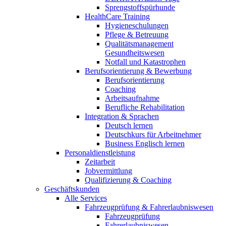
Sprengstoffspürhunde
HealthCare Training
Hygieneschulungen
Pflege & Betreuung
Qualitätsmanagement
Gesundheitswesen
Notfall und Katastrophen
Berufsorientierung & Bewerbung
Berufsorientierung
Coaching
Arbeitsaufnahme
Berufliche Rehabilitation
Integration & Sprachen
Deutsch lernen
Deutschkurs für Arbeitnehmer
Business Englisch lernen
Personaldienstleistung
Zeitarbeit
Jobvermittlung
Qualifizierung & Coaching
Geschäftskunden
Alle Services
Fahrzeugprüfung & Fahrerlaubniswesen
Fahrzeugprüfung
Fahrerlaubniswesen