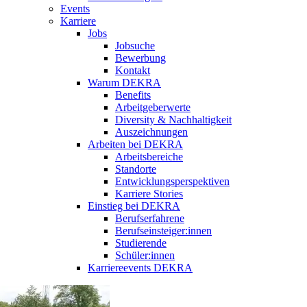
Events
Karriere
Jobs
Jobsuche
Bewerbung
Kontakt
Warum DEKRA
Benefits
Arbeitgeberwerte
Diversity & Nachhaltigkeit
Auszeichnungen
Arbeiten bei DEKRA
Arbeitsbereiche
Standorte
Entwicklungsperspektiven
Karriere Stories
Einstieg bei DEKRA
Berufserfahrene
Berufseinsteiger:innen
Studierende
Schüler:innen
Karriereevents DEKRA