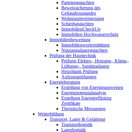
Parteiengutachten
Beweissicherung des
Gebäudezustandes
Wohnraumvermessung
Schiedsgutachten
ImmobilienCheckUp
Immobilien Hochwasserschutz
Immobilienbewertung
Immobilienwertermittlung
Nutzungsdauergutachten
Prüfung der Haustechnik
Prüfung Elektro-, Heizung-, Klima-,
Lüftungs-, Sanitäranlagen
Heizöltank Prüfung
Aufzugsprüfungen
Energieberatung
Erstellung von Energieausweisen
Energiepotenzialanalyse
Erstellung Energieeffizienz
Zertifikate
Thermische Messungen
Weiterbildung
Transport, Lager & Gefahrgut
Transportlogistik
Lagerlogistik