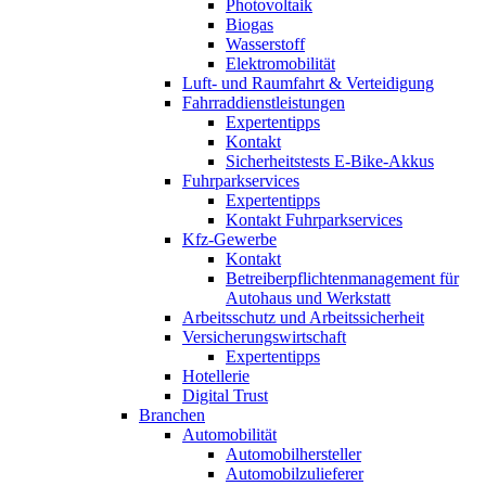
Photovoltaik
Biogas
Wasserstoff
Elektromobilität
Luft- und Raumfahrt & Verteidigung
Fahrraddienstleistungen
Expertentipps
Kontakt
Sicherheitstests E-Bike-Akkus
Fuhrparkservices
Expertentipps
Kontakt Fuhrparkservices
Kfz-Gewerbe
Kontakt
Betreiberpflichtenmanagement für
Autohaus und Werkstatt
Arbeitsschutz und Arbeitssicherheit
Versicherungswirtschaft
Expertentipps
Hotellerie
Digital Trust
Branchen
Automobilität
Automobilhersteller
Automobilzulieferer