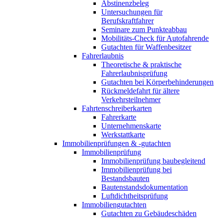
Abstinenzbeleg
Untersuchungen für
Berufskraftfahrer
Seminare zum Punkteabbau
Mobilitäts-Check für Autofahrende
Gutachten für Waffenbesitzer
Fahrerlaubnis
Theoretische & praktische
Fahrerlaubnisprüfung
Gutachten bei Körperbehinderungen
Rückmeldefahrt für ältere
Verkehrsteilnehmer
Fahrtenschreiberkarten
Fahrerkarte
Unternehmenskarte
Werkstattkarte
Immobilienprüfungen & -gutachten
Immobilienprüfung
Immobilienprüfung baubegleitend
Immobilienprüfung bei
Bestandsbauten
Bautenstandsdokumentation
Luftdichtheitsprüfung
Immobiliengutachten
Gutachten zu Gebäudeschäden