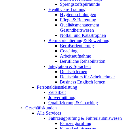
Sprengstoffspürhunde
HealthCare Training
Hygieneschulungen
Pflege & Betreuung
Qualitätsmanagement
Gesundheitswesen
Notfall und Katastrophen
Berufsorientierung & Bewerbung
Berufsorientierung
Coaching
Arbeitsaufnahme
Berufliche Rehabilitation
Integration & Sprachen
Deutsch lernen
Deutschkurs für Arbeitnehmer
Business Englisch lernen
Personaldienstleistung
Zeitarbeit
Jobvermittlung
Qualifizierung & Coaching
Geschäftskunden
Alle Services
Fahrzeugprüfung & Fahrerlaubniswesen
Fahrzeugprüfung
Fahrerlaubniswesen