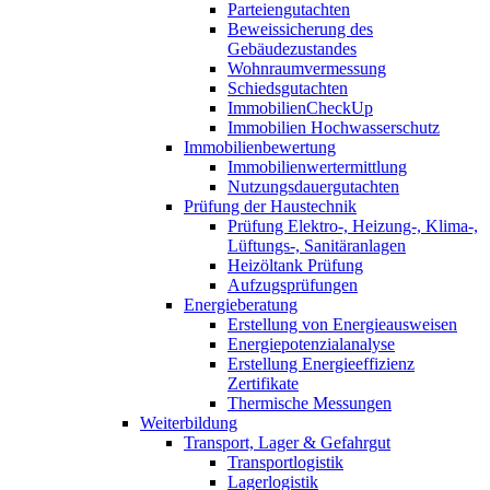
Parteiengutachten
Beweissicherung des
Gebäudezustandes
Wohnraumvermessung
Schiedsgutachten
ImmobilienCheckUp
Immobilien Hochwasserschutz
Immobilienbewertung
Immobilienwertermittlung
Nutzungsdauergutachten
Prüfung der Haustechnik
Prüfung Elektro-, Heizung-, Klima-,
Lüftungs-, Sanitäranlagen
Heizöltank Prüfung
Aufzugsprüfungen
Energieberatung
Erstellung von Energieausweisen
Energiepotenzialanalyse
Erstellung Energieeffizienz
Zertifikate
Thermische Messungen
Weiterbildung
Transport, Lager & Gefahrgut
Transportlogistik
Lagerlogistik