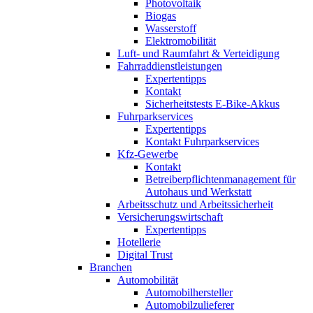
Photovoltaik
Biogas
Wasserstoff
Elektromobilität
Luft- und Raumfahrt & Verteidigung
Fahrraddienstleistungen
Expertentipps
Kontakt
Sicherheitstests E-Bike-Akkus
Fuhrparkservices
Expertentipps
Kontakt Fuhrparkservices
Kfz-Gewerbe
Kontakt
Betreiberpflichtenmanagement für
Autohaus und Werkstatt
Arbeitsschutz und Arbeitssicherheit
Versicherungswirtschaft
Expertentipps
Hotellerie
Digital Trust
Branchen
Automobilität
Automobilhersteller
Automobilzulieferer