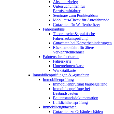
Abstinenzbeleg
Untersuchungen für
Berufskraftfahrer
Seminare zum Punkteabbau
Mobilitäts-Check für Autofahrende
Gutachten für Waffenbesitzer
Fahrerlaubnis
Theoretische & praktische
Fahrerlaubnisprüfung
Gutachten bei Körperbehinderungen
Rückmeldefahrt für ältere
Verkehrsteilnehmer
Fahrtenschreiberkarten
Fahrerkarte
Unternehmenskarte
Werkstattkarte
Immobilienprüfungen & -gutachten
Immobilienprüfung
Immobilienprüfung baubegleitend
Immobilienprüfung bei
Bestandsbauten
Bautenstandsdokumentation
Luftdichtheitsprüfung
Immobiliengutachten
Gutachten zu Gebäudeschäden