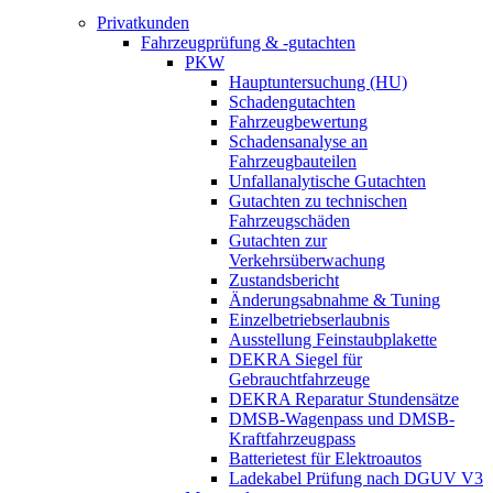
Privatkunden
Fahrzeugprüfung & -gutachten
PKW
Hauptuntersuchung (HU)
Schadengutachten
Fahrzeugbewertung
Schadensanalyse an
Fahrzeugbauteilen
Unfallanalytische Gutachten
Gutachten zu technischen
Fahrzeugschäden
Gutachten zur
Verkehrsüberwachung
Zustandsbericht
Änderungsabnahme & Tuning
Einzelbetriebserlaubnis
Ausstellung Feinstaubplakette
DEKRA Siegel für
Gebrauchtfahrzeuge
DEKRA Reparatur Stundensätze
DMSB-Wagenpass und DMSB-
Kraftfahrzeugpass
Batterietest für Elektroautos
Ladekabel Prüfung nach DGUV V3