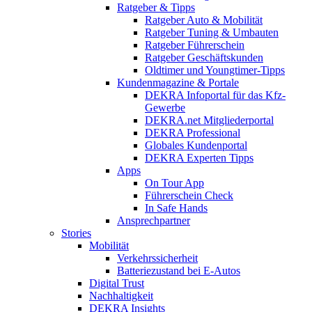
Ratgeber & Tipps
Ratgeber Auto & Mobilität
Ratgeber Tuning & Umbauten
Ratgeber Führerschein
Ratgeber Geschäftskunden
Oldtimer und Youngtimer-Tipps
Kundenmagazine & Portale
DEKRA Infoportal für das Kfz-
Gewerbe
DEKRA.net Mitgliederportal
DEKRA Professional
Globales Kundenportal
DEKRA Experten Tipps
Apps
On Tour App
Führerschein Check
In Safe Hands
Ansprechpartner
Stories
Mobilität
Verkehrssicherheit
Batteriezustand bei E-Autos
Digital Trust
Nachhaltigkeit
DEKRA Insights