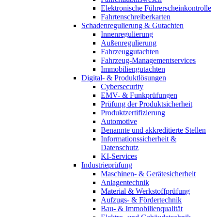
Elektronische Führerscheinkontrolle
Fahrtenschreiberkarten
Schadenregulierung & Gutachten
Innenregulierung
Außenregulierung
Fahrzeuggutachten
Fahrzeug-Managementservices
Immobiliengutachten
Digital- & Produktlösungen
Cybersecurity
EMV- & Funkprüfungen
Prüfung der Produktsicherheit
Produktzertifizierung
Automotive
Benannte und akkreditierte Stellen
Informationssicherheit &
Datenschutz
KI-Services
Industrieprüfung
Maschinen- & Gerätesicherheit
Anlagentechnik
Material & Werkstoffprüfung
Aufzugs- & Fördertechnik
Bau- & Immobilienqualität