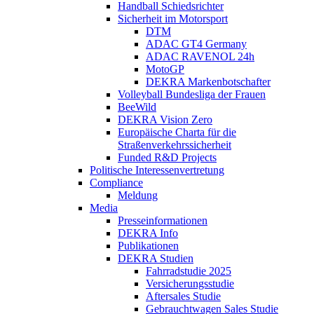
Handball Schiedsrichter
Sicherheit im Motorsport
DTM
ADAC GT4 Germany
ADAC RAVENOL 24h
MotoGP
DEKRA Markenbotschafter
Volleyball Bundesliga der Frauen
BeeWild
DEKRA Vision Zero
Europäische Charta für die
Straßenverkehrssicherheit
Funded R&D Projects
Politische Interessenvertretung
Compliance
Meldung
Media
Presseinformationen
DEKRA Info
Publikationen
DEKRA Studien
Fahrradstudie 2025
Versicherungsstudie
Aftersales Studie
Gebrauchtwagen Sales Studie