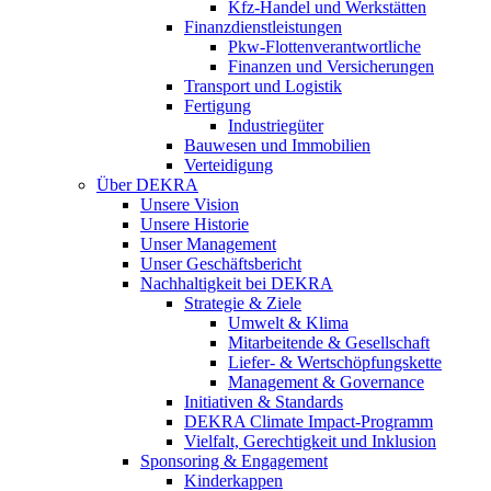
Kfz-Handel und Werkstätten
Finanzdienstleistungen
Pkw‑Flottenverantwortliche
Finanzen und Versicherungen
Transport und Logistik
Fertigung
Industriegüter
Bauwesen und Immobilien
Verteidigung
Über DEKRA
Unsere Vision
Unsere Historie
Unser Management
Unser Geschäftsbericht
Nachhaltigkeit bei DEKRA
Strategie & Ziele
Umwelt & Klima
Mitarbeitende & Gesellschaft
Liefer- & Wertschöpfungskette
Management & Governance
Initiativen & Standards
DEKRA Climate Impact-Programm
Vielfalt, Gerechtigkeit und Inklusion​
Sponsoring & Engagement
Kinderkappen