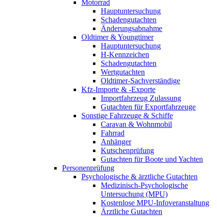
Motorrad
Hauptuntersuchung
Schadengutachten
Änderungsabnahme
Oldtimer & Youngtimer
Hauptuntersuchung
H-Kennzeichen
Schadengutachten
Wertgutachten
Oldtimer-Sachverständige
Kfz-Importe & -Exporte
Importfahrzeug Zulassung
Gutachten für Exportfahrzeuge
Sonstige Fahrzeuge & Schiffe
Caravan & Wohnmobil
Fahrrad
Anhänger
Kutschenprüfung
Gutachten für Boote und Yachten
Personenprüfung
Psychologische & ärztliche Gutachten
Medizinisch-Psychologische
Untersuchung (MPU)
Kostenlose MPU-Infoveranstaltung
Ärztliche Gutachten