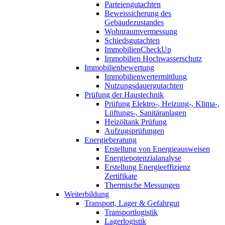
Parteiengutachten
Beweissicherung des
Gebäudezustandes
Wohnraumvermessung
Schiedsgutachten
ImmobilienCheckUp
Immobilien Hochwasserschutz
Immobilienbewertung
Immobilienwertermittlung
Nutzungsdauergutachten
Prüfung der Haustechnik
Prüfung Elektro-, Heizung-, Klima-,
Lüftungs-, Sanitäranlagen
Heizöltank Prüfung
Aufzugsprüfungen
Energieberatung
Erstellung von Energieausweisen
Energiepotenzialanalyse
Erstellung Energieeffizienz
Zertifikate
Thermische Messungen
Weiterbildung
Transport, Lager & Gefahrgut
Transportlogistik
Lagerlogistik