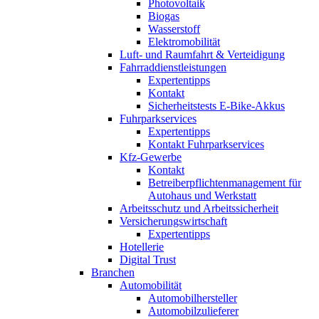
Photovoltaik
Biogas
Wasserstoff
Elektromobilität
Luft- und Raumfahrt & Verteidigung
Fahrraddienstleistungen
Expertentipps
Kontakt
Sicherheitstests E-Bike-Akkus
Fuhrparkservices
Expertentipps
Kontakt Fuhrparkservices
Kfz-Gewerbe
Kontakt
Betreiberpflichtenmanagement für
Autohaus und Werkstatt
Arbeitsschutz und Arbeitssicherheit
Versicherungswirtschaft
Expertentipps
Hotellerie
Digital Trust
Branchen
Automobilität
Automobilhersteller
Automobilzulieferer