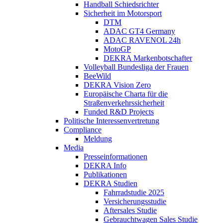
Handball Schiedsrichter
Sicherheit im Motorsport
DTM
ADAC GT4 Germany
ADAC RAVENOL 24h
MotoGP
DEKRA Markenbotschafter
Volleyball Bundesliga der Frauen
BeeWild
DEKRA Vision Zero
Europäische Charta für die
Straßenverkehrssicherheit
Funded R&D Projects
Politische Interessenvertretung
Compliance
Meldung
Media
Presseinformationen
DEKRA Info
Publikationen
DEKRA Studien
Fahrradstudie 2025
Versicherungsstudie
Aftersales Studie
Gebrauchtwagen Sales Studie