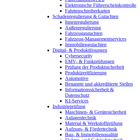
Elektronische Führerscheinkontrolle
Fahrtenschreiberkarten
Schadenregulierung & Gutachten
Innenregulierung
Außenregulierung
Fahrzeuggutachten
Fahrzeug-Managementservices
Immobiliengutachten
Digital- & Produktlösungen
Cybersecurity
EMV- & Funkprüfungen
Prüfung der Produktsicherheit
Produktzertifizierung
Automotive
Benannte und akkreditierte Stellen
Informationssicherheit &
Datenschutz
KI-Services
Industrieprüfung
Maschinen- & Gerätesicherheit
Anlagentechnik
Material & Werkstoffprüfung
Aufzugs- & Fördertechnik
Bau- & Immobilienqualität