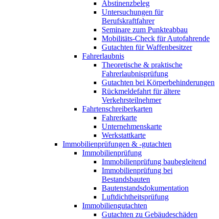
Abstinenzbeleg
Untersuchungen für
Berufskraftfahrer
Seminare zum Punkteabbau
Mobilitäts-Check für Autofahrende
Gutachten für Waffenbesitzer
Fahrerlaubnis
Theoretische & praktische
Fahrerlaubnisprüfung
Gutachten bei Körperbehinderungen
Rückmeldefahrt für ältere
Verkehrsteilnehmer
Fahrtenschreiberkarten
Fahrerkarte
Unternehmenskarte
Werkstattkarte
Immobilienprüfungen & -gutachten
Immobilienprüfung
Immobilienprüfung baubegleitend
Immobilienprüfung bei
Bestandsbauten
Bautenstandsdokumentation
Luftdichtheitsprüfung
Immobiliengutachten
Gutachten zu Gebäudeschäden