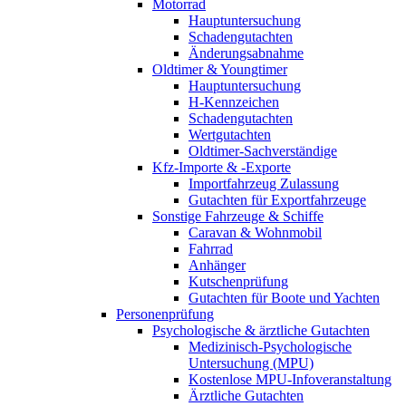
Motorrad
Hauptuntersuchung
Schadengutachten
Änderungsabnahme
Oldtimer & Youngtimer
Hauptuntersuchung
H-Kennzeichen
Schadengutachten
Wertgutachten
Oldtimer-Sachverständige
Kfz-Importe & -Exporte
Importfahrzeug Zulassung
Gutachten für Exportfahrzeuge
Sonstige Fahrzeuge & Schiffe
Caravan & Wohnmobil
Fahrrad
Anhänger
Kutschenprüfung
Gutachten für Boote und Yachten
Personenprüfung
Psychologische & ärztliche Gutachten
Medizinisch-Psychologische
Untersuchung (MPU)
Kostenlose MPU-Infoveranstaltung
Ärztliche Gutachten