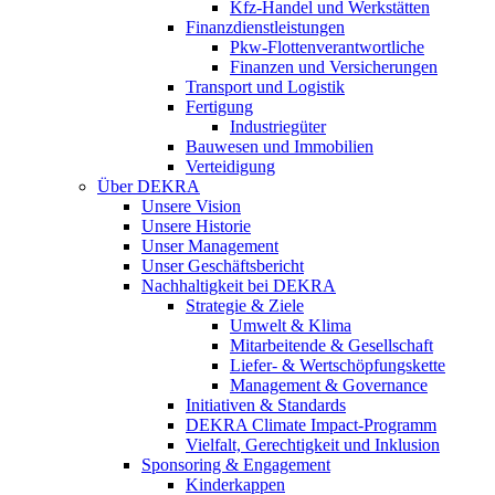
Kfz-Handel und Werkstätten
Finanzdienstleistungen
Pkw‑Flottenverantwortliche
Finanzen und Versicherungen
Transport und Logistik
Fertigung
Industriegüter
Bauwesen und Immobilien
Verteidigung
Über DEKRA
Unsere Vision
Unsere Historie
Unser Management
Unser Geschäftsbericht
Nachhaltigkeit bei DEKRA
Strategie & Ziele
Umwelt & Klima
Mitarbeitende & Gesellschaft
Liefer- & Wertschöpfungskette
Management & Governance
Initiativen & Standards
DEKRA Climate Impact-Programm
Vielfalt, Gerechtigkeit und Inklusion​
Sponsoring & Engagement
Kinderkappen