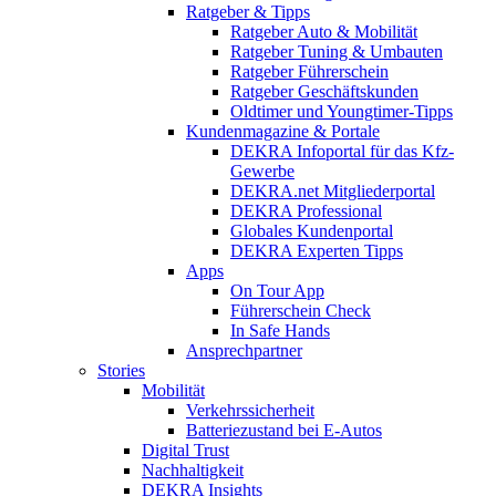
Ratgeber & Tipps
Ratgeber Auto & Mobilität
Ratgeber Tuning & Umbauten
Ratgeber Führerschein
Ratgeber Geschäftskunden
Oldtimer und Youngtimer-Tipps
Kundenmagazine & Portale
DEKRA Infoportal für das Kfz-
Gewerbe
DEKRA.net Mitgliederportal
DEKRA Professional
Globales Kundenportal
DEKRA Experten Tipps
Apps
On Tour App
Führerschein Check
In Safe Hands
Ansprechpartner
Stories
Mobilität
Verkehrssicherheit
Batteriezustand bei E-Autos
Digital Trust
Nachhaltigkeit
DEKRA Insights