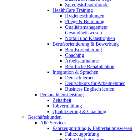
Sprengstoffspürhunde
HealthCare Training
Hygieneschulungen
Pflege & Betreuung
Qualitätsmanagement
Gesundheitswesen
Notfall und Katastrophen
Berufsorientierung & Bewerbung
Berufsorientierung
Coaching
Arbeitsaufnahme
Berufliche Rehabilitation
Integration & Sprachen
Deutsch lernen
Deutschkurs für Arbeitnehmer
Business Englisch lernen
Personaldienstleistung
Zeitarbeit
Jobvermittlung
Qualifizierung & Coaching
Geschäftskunden
Alle Services
Fahrzeugprüfung & Fahrerlaubniswesen
Fahrzeugprüfung
Fahrerlaubniswesen