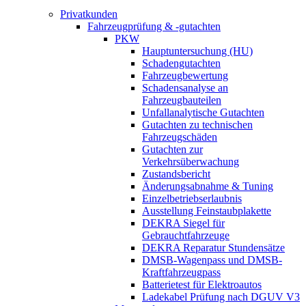
Privatkunden
Fahrzeugprüfung & -gutachten
PKW
Hauptuntersuchung (HU)
Schadengutachten
Fahrzeugbewertung
Schadensanalyse an
Fahrzeugbauteilen
Unfallanalytische Gutachten
Gutachten zu technischen
Fahrzeugschäden
Gutachten zur
Verkehrsüberwachung
Zustandsbericht
Änderungsabnahme & Tuning
Einzelbetriebserlaubnis
Ausstellung Feinstaubplakette
DEKRA Siegel für
Gebrauchtfahrzeuge
DEKRA Reparatur Stundensätze
DMSB-Wagenpass und DMSB-
Kraftfahrzeugpass
Batterietest für Elektroautos
Ladekabel Prüfung nach DGUV V3