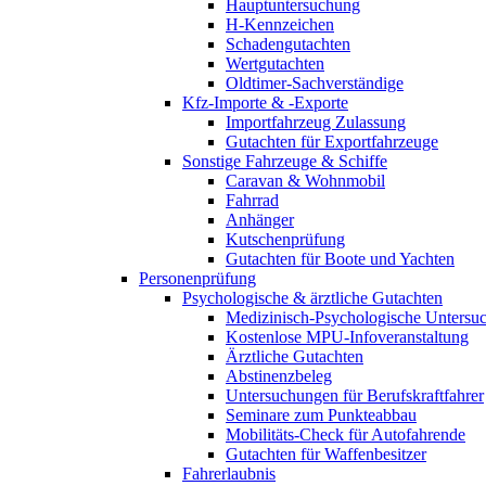
Hauptuntersuchung
H-Kennzeichen
Schadengutachten
Wertgutachten
Oldtimer-Sachverständige
Kfz-Importe & -Exporte
Importfahrzeug Zulassung
Gutachten für Exportfahrzeuge
Sonstige Fahrzeuge & Schiffe
Caravan & Wohnmobil
Fahrrad
Anhänger
Kutschenprüfung
Gutachten für Boote und Yachten
Personenprüfung
Psychologische & ärztliche Gutachten
Medizinisch-Psychologische Unters
Kostenlose MPU-Infoveranstaltung
Ärztliche Gutachten
Abstinenzbeleg
Untersuchungen für Berufskraftfahrer
Seminare zum Punkteabbau
Mobilitäts-Check für Autofahrende
Gutachten für Waffenbesitzer
Fahrerlaubnis