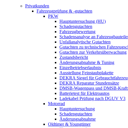
Privatkunden
Fahrzeugprüfung & -gutachten
PKW
Hauptuntersuchung (HU)
Schadengutachten
Fahrzeugbewertung
Schadensanalyse an Fahrzeugbauteile
Unfallanalytische Gutachten
Gutachten zu technischen Fahrzeugs
Gutachten zur Verkehrsüberwachung
Zustandsbericht
Änderungsabnahme & Tuning
Einzelbetriebserlaubnis
Ausstellung Feinstaubplakette
DEKRA Siegel für Gebrauchtfahrzeu
DEKRA Reparatur Stundensätze
DMSB-Wagenpass und DMSB-Kraftf
Batterietest für Elektroautos
Ladekabel Prüfung nach DGUV V3
Motorrad
Hauptuntersuchung
Schadengutachten
Änderungsabnahme
Oldtimer & Youngtimer