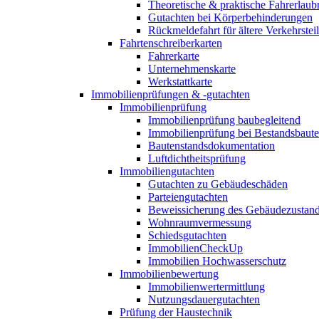
Theoretische & praktische Fahrerlaub
Gutachten bei Körperbehinderungen
Rückmeldefahrt für ältere Verkehrste
Fahrtenschreiberkarten
Fahrerkarte
Unternehmenskarte
Werkstattkarte
Immobilienprüfungen & -gutachten
Immobilienprüfung
Immobilienprüfung baubegleitend
Immobilienprüfung bei Bestandsbaut
Bautenstandsdokumentation
Luftdichtheitsprüfung
Immobiliengutachten
Gutachten zu Gebäudeschäden
Parteiengutachten
Beweissicherung des Gebäudezustan
Wohnraumvermessung
Schiedsgutachten
ImmobilienCheckUp
Immobilien Hochwasserschutz
Immobilienbewertung
Immobilienwertermittlung
Nutzungsdauergutachten
Prüfung der Haustechnik