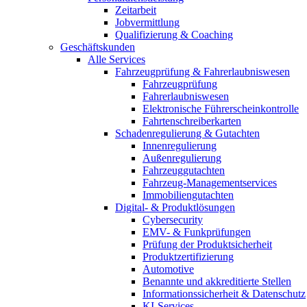
Zeitarbeit
Jobvermittlung
Qualifizierung & Coaching
Geschäftskunden
Alle Services
Fahrzeugprüfung & Fahrerlaubniswesen
Fahrzeugprüfung
Fahrerlaubniswesen
Elektronische Führerscheinkontrolle
Fahrtenschreiberkarten
Schadenregulierung & Gutachten
Innenregulierung
Außenregulierung
Fahrzeuggutachten
Fahrzeug-Managementservices
Immobiliengutachten
Digital- & Produktlösungen
Cybersecurity
EMV- & Funkprüfungen
Prüfung der Produktsicherheit
Produktzertifizierung
Automotive
Benannte und akkreditierte Stellen
Informationssicherheit & Datenschutz
KI-Services