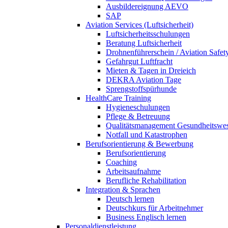
Ausbildereignung AEVO
SAP
Aviation Services (Luftsicherheit)
Luftsicherheitsschulungen
Beratung Luftsicherheit
Drohnenführerschein / Aviation Safet
Gefahrgut Luftfracht
Mieten & Tagen in Dreieich
DEKRA Aviation Tage
Sprengstoffspürhunde
HealthCare Training
Hygieneschulungen
Pflege & Betreuung
Qualitätsmanagement Gesundheitswe
Notfall und Katastrophen
Berufsorientierung & Bewerbung
Berufsorientierung
Coaching
Arbeitsaufnahme
Berufliche Rehabilitation
Integration & Sprachen
Deutsch lernen
Deutschkurs für Arbeitnehmer
Business Englisch lernen
Personaldienstleistung