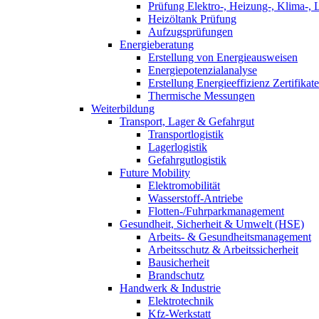
Prüfung Elektro-, Heizung-, Klima-, 
Heizöltank Prüfung
Aufzugsprüfungen
Energieberatung
Erstellung von Energieausweisen
Energiepotenzialanalyse
Erstellung Energieeffizienz Zertifikate
Thermische Messungen
Weiterbildung
Transport, Lager & Gefahrgut
Transportlogistik
Lagerlogistik
Gefahrgutlogistik
Future Mobility
Elektromobilität
Wasserstoff-Antriebe
Flotten-/Fuhrparkmanagement
Gesundheit, Sicherheit & Umwelt (HSE)
Arbeits- & Gesundheitsmanagement
Arbeitsschutz & Arbeitssicherheit
Bausicherheit
Brandschutz
Handwerk & Industrie
Elektrotechnik
Kfz-Werkstatt