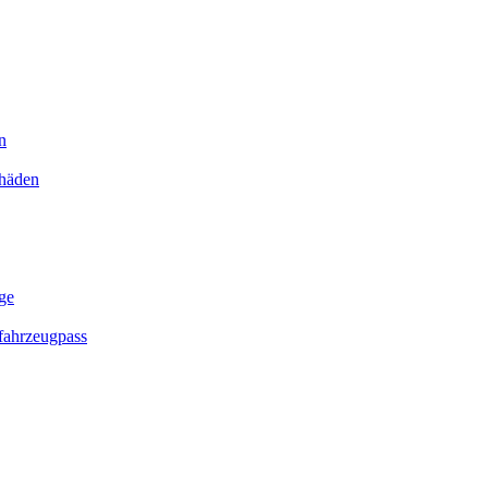
n
chäden
ge
ahrzeugpass