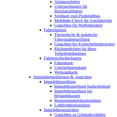
Abstinenzbeleg
Untersuchungen für
Berufskraftfahrer
Seminare zum Punkteabbau
Mobilitäts-Check für Autofahrende
Gutachten für Waffenbesitzer
Fahrerlaubnis
Theoretische & praktische
Fahrerlaubnisprüfung
Gutachten bei Körperbehinderungen
Rückmeldefahrt für ältere
Verkehrsteilnehmer
Fahrtenschreiberkarten
Fahrerkarte
Unternehmenskarte
Werkstattkarte
Immobilienprüfungen & -gutachten
Immobilienprüfung
Immobilienprüfung baubegleitend
Immobilienprüfung bei
Bestandsbauten
Bautenstandsdokumentation
Luftdichtheitsprüfung
Immobiliengutachten
Gutachten zu Gebäudeschäden