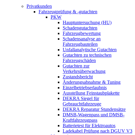
Privatkunden
Fahrzeugprüfung & -gutachten
PKW
Hauptuntersuchung (HU)
Schadengutachten
Fahrzeugbewertung
Schadensanalyse an
Fahrzeugbauteilen
Unfallanalytische Gutachten
Gutachten zu technischen
Fahrzeugschäden
Gutachten zur
Verkehrsüberwachung
Zustandsbericht
Änderungsabnahme & Tuning
Einzelbetriebserlaubnis
Ausstellung Feinstaubplakette
DEKRA Siegel für
Gebrauchtfahrzeuge
DEKRA Reparatur Stundensätze
DMSB-Wagenpass und DMSB-
Kraftfahrzeugpass
Batterietest für Elektroautos
Ladekabel Prüfung nach DGUV V3