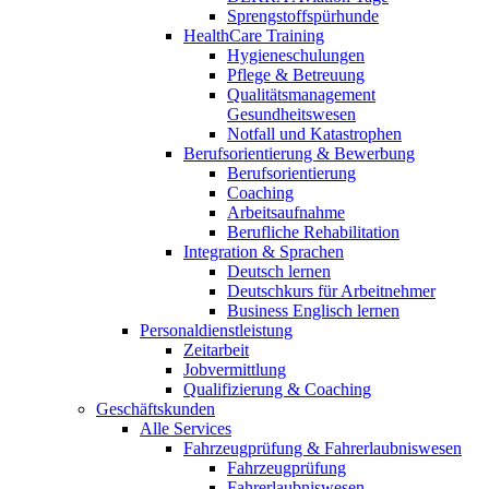
Sprengstoffspürhunde
HealthCare Training
Hygieneschulungen
Pflege & Betreuung
Qualitätsmanagement
Gesundheitswesen
Notfall und Katastrophen
Berufsorientierung & Bewerbung
Berufsorientierung
Coaching
Arbeitsaufnahme
Berufliche Rehabilitation
Integration & Sprachen
Deutsch lernen
Deutschkurs für Arbeitnehmer
Business Englisch lernen
Personaldienstleistung
Zeitarbeit
Jobvermittlung
Qualifizierung & Coaching
Geschäftskunden
Alle Services
Fahrzeugprüfung & Fahrerlaubniswesen
Fahrzeugprüfung
Fahrerlaubniswesen