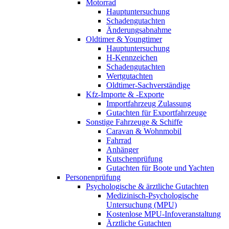
Motorrad
Hauptuntersuchung
Schadengutachten
Änderungsabnahme
Oldtimer & Youngtimer
Hauptuntersuchung
H-Kennzeichen
Schadengutachten
Wertgutachten
Oldtimer-Sachverständige
Kfz-Importe & -Exporte
Importfahrzeug Zulassung
Gutachten für Exportfahrzeuge
Sonstige Fahrzeuge & Schiffe
Caravan & Wohnmobil
Fahrrad
Anhänger
Kutschenprüfung
Gutachten für Boote und Yachten
Personenprüfung
Psychologische & ärztliche Gutachten
Medizinisch-Psychologische
Untersuchung (MPU)
Kostenlose MPU-Infoveranstaltung
Ärztliche Gutachten