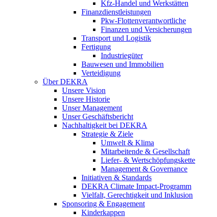
Kfz-Handel und Werkstätten
Finanzdienstleistungen
Pkw‑Flottenverantwortliche
Finanzen und Versicherungen
Transport und Logistik
Fertigung
Industriegüter
Bauwesen und Immobilien
Verteidigung
Über DEKRA
Unsere Vision
Unsere Historie
Unser Management
Unser Geschäftsbericht
Nachhaltigkeit bei DEKRA
Strategie & Ziele
Umwelt & Klima
Mitarbeitende & Gesellschaft
Liefer- & Wertschöpfungskette
Management & Governance
Initiativen & Standards
DEKRA Climate Impact-Programm
Vielfalt, Gerechtigkeit und Inklusion​
Sponsoring & Engagement
Kinderkappen