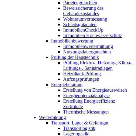
Parteiengutachten
Beweissicherung des
Gebäudezustandes
Wohnraumvermessung
Schiedsgutachten
ImmobilienCheckUp
Immobilien Hochwasserschutz
Immobilienbewertung
Immobilienwertermittlung
Nutzungsdauergutachten
Prüfung der Haustechnik
Prüfung Elektro-, Heizung-, Klima-,
Lüftungs-, Sanitäranlagen
Heizöltank Prüfung
Aufzugsprüfungen
Energieberatung
Erstellung von Energieausweisen
Energiepotenzialanalyse
Erstellung Energieeffizienz
Zertifikate
Thermische Messungen
Weiterbildung
Transport, Lager & Gefahrgut
Transportlogistik
Lagerlogistik