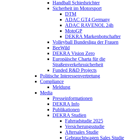
Handball Schiedsrichter
Sicherheit im Motorsport
DTM
ADAC GT4 Germany
ADAC RAVENOL 24h
MotoGP
DEKRA Markenbotschafter
Volleyball Bundesliga der Frauen
BeeWild
DEKRA Vision Zero
Europäische Charta für die
Straßenverkehrssicherheit
Funded R&D Projects
Politische Interessenvertretung
Compliance
Meldung
Media
Presseinformationen
DEKRA Info
Publikationen
DEKRA Studien
Fahrradstudie 2025
Versicherungsstudie
Aftersales Studie
Gebrauchtwagen Sales Studie