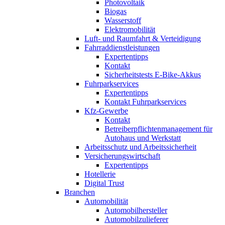
Photovoltaik
Biogas
Wasserstoff
Elektromobilität
Luft- und Raumfahrt & Verteidigung
Fahrraddienstleistungen
Expertentipps
Kontakt
Sicherheitstests E-Bike-Akkus
Fuhrparkservices
Expertentipps
Kontakt Fuhrparkservices
Kfz-Gewerbe
Kontakt
Betreiberpflichtenmanagement für
Autohaus und Werkstatt
Arbeitsschutz und Arbeitssicherheit
Versicherungswirtschaft
Expertentipps
Hotellerie
Digital Trust
Branchen
Automobilität
Automobilhersteller
Automobilzulieferer