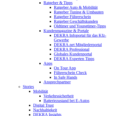
Ratgeber & Tipps
Ratgeber Auto & Mobilität
Ratgeber Tuning & Umbauten
Ratgeber Führerschein
Ratgeber Geschäftskunden
Oldtimer und Youngtimer-Tipps
Kundenmagazine & Portale
DEKRA Infoportal für das Kfz-
Gewerbe
DEKRA.net Mitgliederportal
DEKRA Professional
Globales Kundenportal
DEKRA Experten Tipps
Apps
On Tour App
Führerschein Check
In Safe Hands
Ansprechpartner
Stories
Mobilität
Verkehrssicherheit
Batteriezustand bei E-Autos
Digital Trust
Nachhaltigkeit
DEKRA Insights