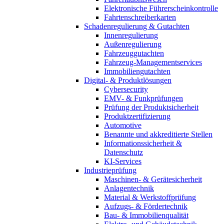
Elektronische Führerscheinkontrolle
Fahrtenschreiberkarten
Schadenregulierung & Gutachten
Innenregulierung
Außenregulierung
Fahrzeuggutachten
Fahrzeug-Managementservices
Immobiliengutachten
Digital- & Produktlösungen
Cybersecurity
EMV- & Funkprüfungen
Prüfung der Produktsicherheit
Produktzertifizierung
Automotive
Benannte und akkreditierte Stellen
Informationssicherheit &
Datenschutz
KI-Services
Industrieprüfung
Maschinen- & Gerätesicherheit
Anlagentechnik
Material & Werkstoffprüfung
Aufzugs- & Fördertechnik
Bau- & Immobilienqualität