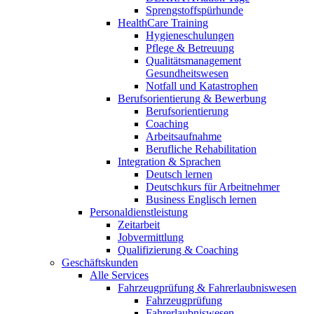
Sprengstoffspürhunde
HealthCare Training
Hygieneschulungen
Pflege & Betreuung
Qualitätsmanagement
Gesundheitswesen
Notfall und Katastrophen
Berufsorientierung & Bewerbung
Berufsorientierung
Coaching
Arbeitsaufnahme
Berufliche Rehabilitation
Integration & Sprachen
Deutsch lernen
Deutschkurs für Arbeitnehmer
Business Englisch lernen
Personaldienstleistung
Zeitarbeit
Jobvermittlung
Qualifizierung & Coaching
Geschäftskunden
Alle Services
Fahrzeugprüfung & Fahrerlaubniswesen
Fahrzeugprüfung
Fahrerlaubniswesen