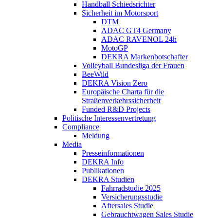
Handball Schiedsrichter
Sicherheit im Motorsport
DTM
ADAC GT4 Germany
ADAC RAVENOL 24h
MotoGP
DEKRA Markenbotschafter
Volleyball Bundesliga der Frauen
BeeWild
DEKRA Vision Zero
Europäische Charta für die
Straßenverkehrssicherheit
Funded R&D Projects
Politische Interessenvertretung
Compliance
Meldung
Media
Presseinformationen
DEKRA Info
Publikationen
DEKRA Studien
Fahrradstudie 2025
Versicherungsstudie
Aftersales Studie
Gebrauchtwagen Sales Studie