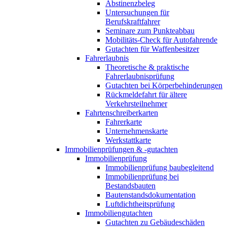
Abstinenzbeleg
Untersuchungen für
Berufskraftfahrer
Seminare zum Punkteabbau
Mobilitäts-Check für Autofahrende
Gutachten für Waffenbesitzer
Fahrerlaubnis
Theoretische & praktische
Fahrerlaubnisprüfung
Gutachten bei Körperbehinderungen
Rückmeldefahrt für ältere
Verkehrsteilnehmer
Fahrtenschreiberkarten
Fahrerkarte
Unternehmenskarte
Werkstattkarte
Immobilienprüfungen & -gutachten
Immobilienprüfung
Immobilienprüfung baubegleitend
Immobilienprüfung bei
Bestandsbauten
Bautenstandsdokumentation
Luftdichtheitsprüfung
Immobiliengutachten
Gutachten zu Gebäudeschäden