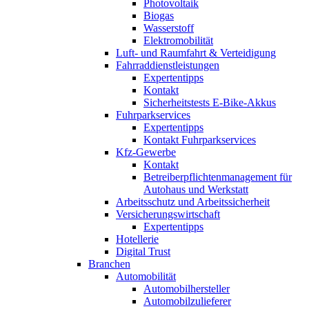
Photovoltaik
Biogas
Wasserstoff
Elektromobilität
Luft- und Raumfahrt & Verteidigung
Fahrraddienstleistungen
Expertentipps
Kontakt
Sicherheitstests E-Bike-Akkus
Fuhrparkservices
Expertentipps
Kontakt Fuhrparkservices
Kfz-Gewerbe
Kontakt
Betreiberpflichtenmanagement für
Autohaus und Werkstatt
Arbeitsschutz und Arbeitssicherheit
Versicherungswirtschaft
Expertentipps
Hotellerie
Digital Trust
Branchen
Automobilität
Automobilhersteller
Automobilzulieferer