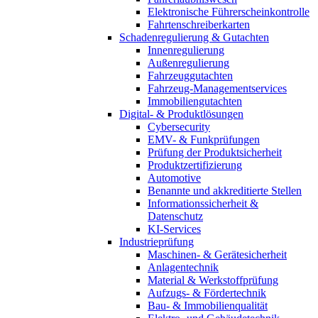
Elektronische Führerscheinkontrolle
Fahrtenschreiberkarten
Schadenregulierung & Gutachten
Innenregulierung
Außenregulierung
Fahrzeuggutachten
Fahrzeug-Managementservices
Immobiliengutachten
Digital- & Produktlösungen
Cybersecurity
EMV- & Funkprüfungen
Prüfung der Produktsicherheit
Produktzertifizierung
Automotive
Benannte und akkreditierte Stellen
Informationssicherheit &
Datenschutz
KI-Services
Industrieprüfung
Maschinen- & Gerätesicherheit
Anlagentechnik
Material & Werkstoffprüfung
Aufzugs- & Fördertechnik
Bau- & Immobilienqualität