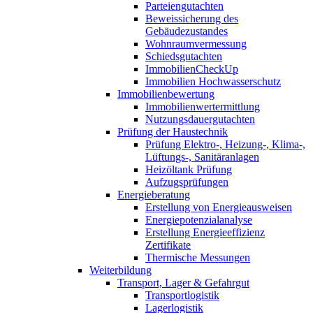
Parteiengutachten
Beweissicherung des
Gebäudezustandes
Wohnraumvermessung
Schiedsgutachten
ImmobilienCheckUp
Immobilien Hochwasserschutz
Immobilienbewertung
Immobilienwertermittlung
Nutzungsdauergutachten
Prüfung der Haustechnik
Prüfung Elektro-, Heizung-, Klima-,
Lüftungs-, Sanitäranlagen
Heizöltank Prüfung
Aufzugsprüfungen
Energieberatung
Erstellung von Energieausweisen
Energiepotenzialanalyse
Erstellung Energieeffizienz
Zertifikate
Thermische Messungen
Weiterbildung
Transport, Lager & Gefahrgut
Transportlogistik
Lagerlogistik