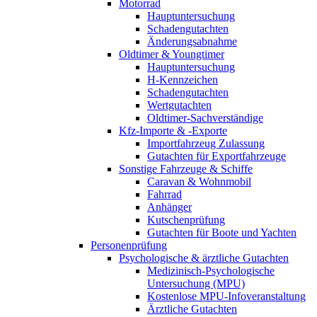
Motorrad
Hauptuntersuchung
Schadengutachten
Änderungsabnahme
Oldtimer & Youngtimer
Hauptuntersuchung
H-Kennzeichen
Schadengutachten
Wertgutachten
Oldtimer-Sachverständige
Kfz-Importe & -Exporte
Importfahrzeug Zulassung
Gutachten für Exportfahrzeuge
Sonstige Fahrzeuge & Schiffe
Caravan & Wohnmobil
Fahrrad
Anhänger
Kutschenprüfung
Gutachten für Boote und Yachten
Personenprüfung
Psychologische & ärztliche Gutachten
Medizinisch-Psychologische
Untersuchung (MPU)
Kostenlose MPU-Infoveranstaltung
Ärztliche Gutachten