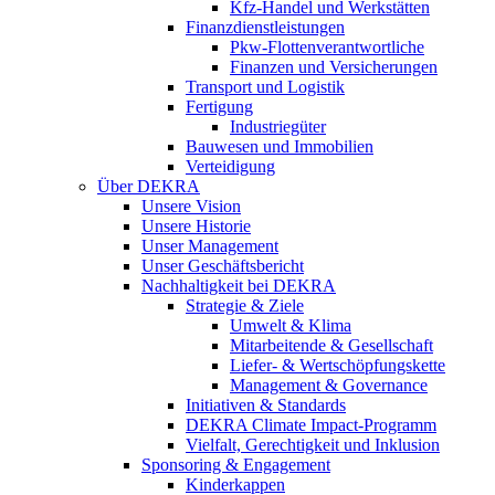
Kfz-Handel und Werkstätten
Finanzdienstleistungen
Pkw‑Flottenverantwortliche
Finanzen und Versicherungen
Transport und Logistik
Fertigung
Industriegüter
Bauwesen und Immobilien
Verteidigung
Über DEKRA
Unsere Vision
Unsere Historie
Unser Management
Unser Geschäftsbericht
Nachhaltigkeit bei DEKRA
Strategie & Ziele
Umwelt & Klima
Mitarbeitende & Gesellschaft
Liefer- & Wertschöpfungskette
Management & Governance
Initiativen & Standards
DEKRA Climate Impact-Programm
Vielfalt, Gerechtigkeit und Inklusion​
Sponsoring & Engagement
Kinderkappen