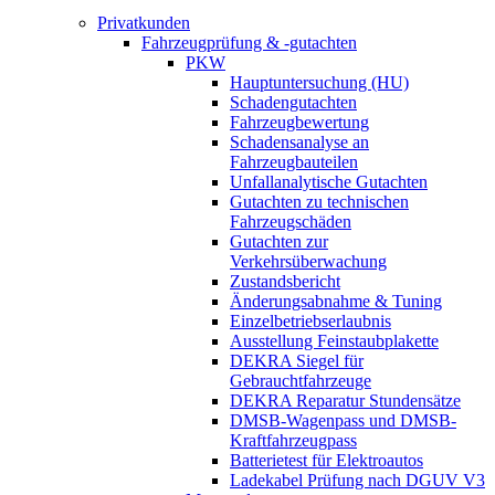
Privatkunden
Fahrzeugprüfung & -gutachten
PKW
Hauptuntersuchung (HU)
Schadengutachten
Fahrzeugbewertung
Schadensanalyse an
Fahrzeugbauteilen
Unfallanalytische Gutachten
Gutachten zu technischen
Fahrzeugschäden
Gutachten zur
Verkehrsüberwachung
Zustandsbericht
Änderungsabnahme & Tuning
Einzelbetriebserlaubnis
Ausstellung Feinstaubplakette
DEKRA Siegel für
Gebrauchtfahrzeuge
DEKRA Reparatur Stundensätze
DMSB-Wagenpass und DMSB-
Kraftfahrzeugpass
Batterietest für Elektroautos
Ladekabel Prüfung nach DGUV V3