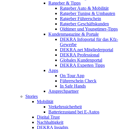
Ratgeber & Tipps
Ratgeber Auto & Mobilität
Ratgeber Tuning & Umbauten
Ratgeber Führerschein
Ratgeber Geschäftskunden
Oldtimer und Youngtimer-Tipps
Kundenmagazine & Portale
DEKRA Infoportal für das Kfz-
Gewerbe
DEKRA.net Mitgliederportal
DEKRA Professional
Globales Kundenportal
DEKRA Experten Tipps
Apps
On Tour App
Führerschein Check
In Safe Hands
Ansprechpartner
Stories
Mobilität
Verkehrssicherheit
Batteriezustand bei E-Autos
Digital Trust
Nachhaltigkeit
DEKRA Insights