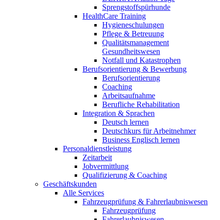
Sprengstoffspürhunde
HealthCare Training
Hygieneschulungen
Pflege & Betreuung
Qualitätsmanagement
Gesundheitswesen
Notfall und Katastrophen
Berufsorientierung & Bewerbung
Berufsorientierung
Coaching
Arbeitsaufnahme
Berufliche Rehabilitation
Integration & Sprachen
Deutsch lernen
Deutschkurs für Arbeitnehmer
Business Englisch lernen
Personaldienstleistung
Zeitarbeit
Jobvermittlung
Qualifizierung & Coaching
Geschäftskunden
Alle Services
Fahrzeugprüfung & Fahrerlaubniswesen
Fahrzeugprüfung
Fahrerlaubniswesen