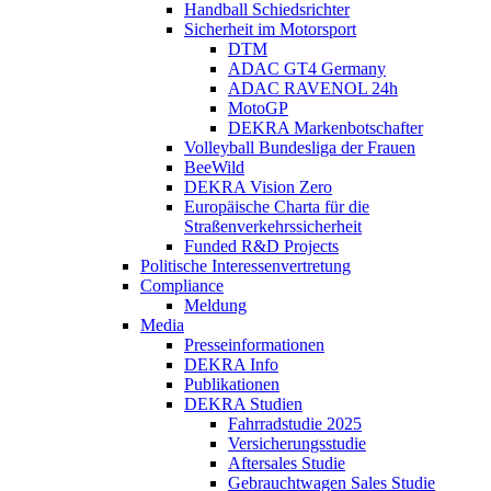
Handball Schiedsrichter
Sicherheit im Motorsport
DTM
ADAC GT4 Germany
ADAC RAVENOL 24h
MotoGP
DEKRA Markenbotschafter
Volleyball Bundesliga der Frauen
BeeWild
DEKRA Vision Zero
Europäische Charta für die
Straßenverkehrssicherheit
Funded R&D Projects
Politische Interessenvertretung
Compliance
Meldung
Media
Presseinformationen
DEKRA Info
Publikationen
DEKRA Studien
Fahrradstudie 2025
Versicherungsstudie
Aftersales Studie
Gebrauchtwagen Sales Studie