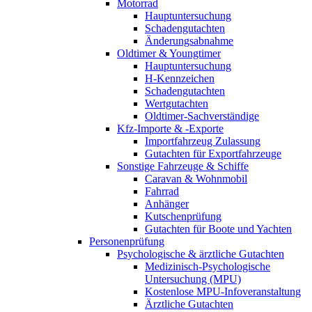
Motorrad
Hauptuntersuchung
Schadengutachten
Änderungsabnahme
Oldtimer & Youngtimer
Hauptuntersuchung
H-Kennzeichen
Schadengutachten
Wertgutachten
Oldtimer-Sachverständige
Kfz-Importe & -Exporte
Importfahrzeug Zulassung
Gutachten für Exportfahrzeuge
Sonstige Fahrzeuge & Schiffe
Caravan & Wohnmobil
Fahrrad
Anhänger
Kutschenprüfung
Gutachten für Boote und Yachten
Personenprüfung
Psychologische & ärztliche Gutachten
Medizinisch-Psychologische
Untersuchung (MPU)
Kostenlose MPU-Infoveranstaltung
Ärztliche Gutachten