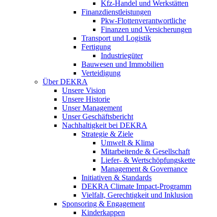
Kfz-Handel und Werkstätten
Finanzdienstleistungen
Pkw‑Flottenverantwortliche
Finanzen und Versicherungen
Transport und Logistik
Fertigung
Industriegüter
Bauwesen und Immobilien
Verteidigung
Über DEKRA
Unsere Vision
Unsere Historie
Unser Management
Unser Geschäftsbericht
Nachhaltigkeit bei DEKRA
Strategie & Ziele
Umwelt & Klima
Mitarbeitende & Gesellschaft
Liefer- & Wertschöpfungskette
Management & Governance
Initiativen & Standards
DEKRA Climate Impact-Programm
Vielfalt, Gerechtigkeit und Inklusion​
Sponsoring & Engagement
Kinderkappen