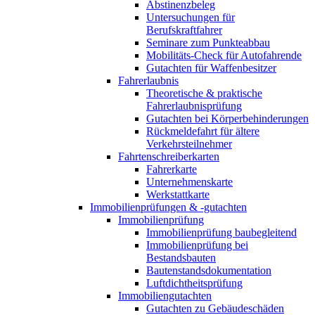
Abstinenzbeleg
Untersuchungen für
Berufskraftfahrer
Seminare zum Punkteabbau
Mobilitäts-Check für Autofahrende
Gutachten für Waffenbesitzer
Fahrerlaubnis
Theoretische & praktische
Fahrerlaubnisprüfung
Gutachten bei Körperbehinderungen
Rückmeldefahrt für ältere
Verkehrsteilnehmer
Fahrtenschreiberkarten
Fahrerkarte
Unternehmenskarte
Werkstattkarte
Immobilienprüfungen & -gutachten
Immobilienprüfung
Immobilienprüfung baubegleitend
Immobilienprüfung bei
Bestandsbauten
Bautenstandsdokumentation
Luftdichtheitsprüfung
Immobiliengutachten
Gutachten zu Gebäudeschäden