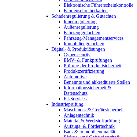
Elektronische Führerscheinkontrolle
Fahrtenschreiberkarten
Schadenregulierung & Gutachten
Innenregulierung
Außenregulierung
Fahrzeuggutachten
Fahrzeug-Managementservices
Immobiliengutachten
Digital- & Produktlösungen
Cybersecurity
EMV- & Funkprüfungen
Prüfung der Produktsicherheit
Produktzertifizierung
Automotive
Benannte und akkreditierte Stellen
Informationssicherheit &
Datenschutz
KI-Services
Industrieprüfung
Maschinen- & Gerätesicherheit
Anlagentechnik
Material & Werkstoffprüfung
Aufzugs- & Fördertechnik
Bau- & Immobilienqualität