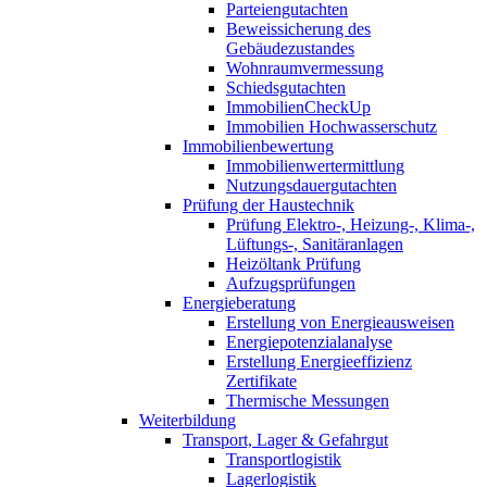
Parteiengutachten
Beweissicherung des
Gebäudezustandes
Wohnraumvermessung
Schiedsgutachten
ImmobilienCheckUp
Immobilien Hochwasserschutz
Immobilienbewertung
Immobilienwertermittlung
Nutzungsdauergutachten
Prüfung der Haustechnik
Prüfung Elektro-, Heizung-, Klima-,
Lüftungs-, Sanitäranlagen
Heizöltank Prüfung
Aufzugsprüfungen
Energieberatung
Erstellung von Energieausweisen
Energiepotenzialanalyse
Erstellung Energieeffizienz
Zertifikate
Thermische Messungen
Weiterbildung
Transport, Lager & Gefahrgut
Transportlogistik
Lagerlogistik