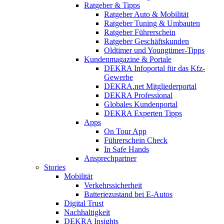
Ratgeber & Tipps
Ratgeber Auto & Mobilität
Ratgeber Tuning & Umbauten
Ratgeber Führerschein
Ratgeber Geschäftskunden
Oldtimer und Youngtimer-Tipps
Kundenmagazine & Portale
DEKRA Infoportal für das Kfz-
Gewerbe
DEKRA.net Mitgliederportal
DEKRA Professional
Globales Kundenportal
DEKRA Experten Tipps
Apps
On Tour App
Führerschein Check
In Safe Hands
Ansprechpartner
Stories
Mobilität
Verkehrssicherheit
Batteriezustand bei E-Autos
Digital Trust
Nachhaltigkeit
DEKRA Insights