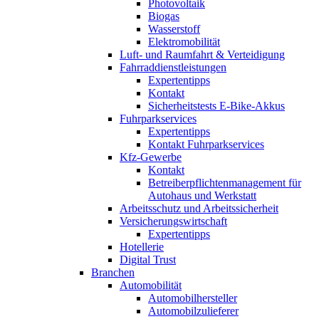
Photovoltaik
Biogas
Wasserstoff
Elektromobilität
Luft- und Raumfahrt & Verteidigung
Fahrraddienstleistungen
Expertentipps
Kontakt
Sicherheitstests E-Bike-Akkus
Fuhrparkservices
Expertentipps
Kontakt Fuhrparkservices
Kfz-Gewerbe
Kontakt
Betreiberpflichtenmanagement für
Autohaus und Werkstatt
Arbeitsschutz und Arbeitssicherheit
Versicherungswirtschaft
Expertentipps
Hotellerie
Digital Trust
Branchen
Automobilität
Automobilhersteller
Automobilzulieferer