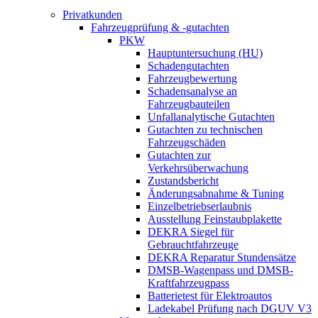
Privatkunden
Fahrzeugprüfung & -gutachten
PKW
Hauptuntersuchung (HU)
Schadengutachten
Fahrzeugbewertung
Schadensanalyse an
Fahrzeugbauteilen
Unfallanalytische Gutachten
Gutachten zu technischen
Fahrzeugschäden
Gutachten zur
Verkehrsüberwachung
Zustandsbericht
Änderungsabnahme & Tuning
Einzelbetriebserlaubnis
Ausstellung Feinstaubplakette
DEKRA Siegel für
Gebrauchtfahrzeuge
DEKRA Reparatur Stundensätze
DMSB-Wagenpass und DMSB-
Kraftfahrzeugpass
Batterietest für Elektroautos
Ladekabel Prüfung nach DGUV V3