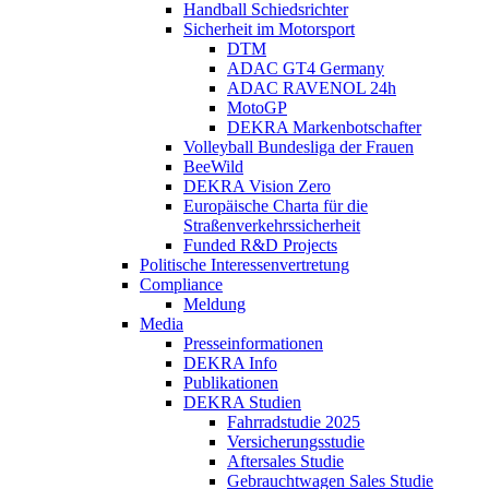
Handball Schiedsrichter
Sicherheit im Motorsport
DTM
ADAC GT4 Germany
ADAC RAVENOL 24h
MotoGP
DEKRA Markenbotschafter
Volleyball Bundesliga der Frauen
BeeWild
DEKRA Vision Zero
Europäische Charta für die
Straßenverkehrssicherheit
Funded R&D Projects
Politische Interessenvertretung
Compliance
Meldung
Media
Presseinformationen
DEKRA Info
Publikationen
DEKRA Studien
Fahrradstudie 2025
Versicherungsstudie
Aftersales Studie
Gebrauchtwagen Sales Studie