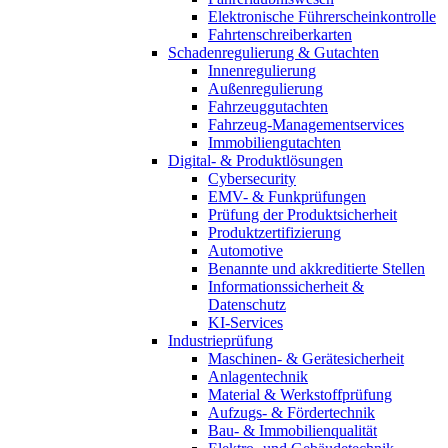
Elektronische Führerscheinkontrolle
Fahrtenschreiberkarten
Schadenregulierung & Gutachten
Innenregulierung
Außenregulierung
Fahrzeuggutachten
Fahrzeug-Managementservices
Immobiliengutachten
Digital- & Produktlösungen
Cybersecurity
EMV- & Funkprüfungen
Prüfung der Produktsicherheit
Produktzertifizierung
Automotive
Benannte und akkreditierte Stellen
Informationssicherheit &
Datenschutz
KI-Services
Industrieprüfung
Maschinen- & Gerätesicherheit
Anlagentechnik
Material & Werkstoffprüfung
Aufzugs- & Fördertechnik
Bau- & Immobilienqualität