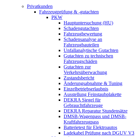
Privatkunden
Fahrzeugprüfung & -gutachten
PKW
Hauptuntersuchung (HU)
Schadengutachten
Fahrzeugbewertung
Schadensanalyse an
Fahrzeugbauteilen
Unfallanalytische Gutachten
Gutachten zu technischen
Fahrzeugschäden
Gutachten zur
Verkehrsüberwachung
Zustandsbericht
Änderungsabnahme & Tuning
Einzelbetriebserlaubnis
Ausstellung Feinstaubplakette
DEKRA Siegel für
Gebrauchtfahrzeuge
DEKRA Reparatur Stundensätze
DMSB-Wagenpass und DMSB-
Kraftfahrzeugpass
Batterietest für Elektroautos
Ladekabel Prüfung nach DGUV V3