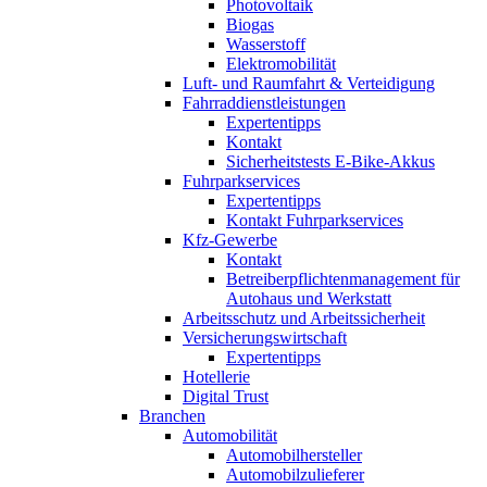
Photovoltaik
Biogas
Wasserstoff
Elektromobilität
Luft- und Raumfahrt & Verteidigung
Fahrraddienstleistungen
Expertentipps
Kontakt
Sicherheitstests E-Bike-Akkus
Fuhrparkservices
Expertentipps
Kontakt Fuhrparkservices
Kfz-Gewerbe
Kontakt
Betreiberpflichtenmanagement für
Autohaus und Werkstatt
Arbeitsschutz und Arbeitssicherheit
Versicherungswirtschaft
Expertentipps
Hotellerie
Digital Trust
Branchen
Automobilität
Automobilhersteller
Automobilzulieferer