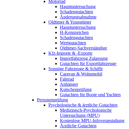
Motorrad
Hauptuntersuchung
Schadengutachten
Änderungsabnahme
Oldtimer & Youngtimer
Hauptuntersuchung
H-Kennzeichen
Schadengutachten
Wertgutachten
Oldtimer-Sachverständige
Kfz-Importe & -Exporte
Importfahrzeug Zulassung
Gutachten für Exportfahrzeuge
Sonstige Fahrzeuge & Schiffe
Caravan & Wohnmobil
Fahrrad
Anhänger
Kutschenprüfung
Gutachten für Boote und Yachten
Personenprüfung
Psychologische & ärztliche Gutachten
Medizinisch-Psychologische
Untersuchung (MPU)
Kostenlose MPU-Infoveranstaltung
Ärztliche Gutachten