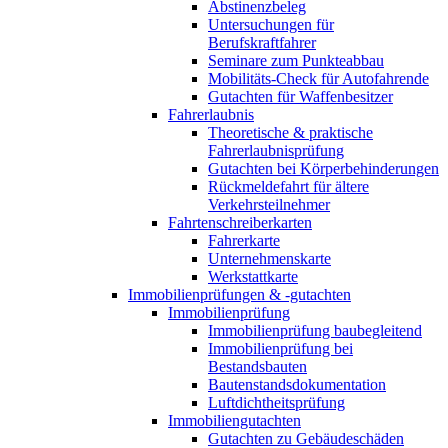
Abstinenzbeleg
Untersuchungen für
Berufskraftfahrer
Seminare zum Punkteabbau
Mobilitäts-Check für Autofahrende
Gutachten für Waffenbesitzer
Fahrerlaubnis
Theoretische & praktische
Fahrerlaubnisprüfung
Gutachten bei Körperbehinderungen
Rückmeldefahrt für ältere
Verkehrsteilnehmer
Fahrtenschreiberkarten
Fahrerkarte
Unternehmenskarte
Werkstattkarte
Immobilienprüfungen & -gutachten
Immobilienprüfung
Immobilienprüfung baubegleitend
Immobilienprüfung bei
Bestandsbauten
Bautenstandsdokumentation
Luftdichtheitsprüfung
Immobiliengutachten
Gutachten zu Gebäudeschäden