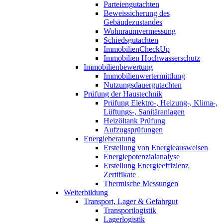
Parteiengutachten
Beweissicherung des
Gebäudezustandes
Wohnraumvermessung
Schiedsgutachten
ImmobilienCheckUp
Immobilien Hochwasserschutz
Immobilienbewertung
Immobilienwertermittlung
Nutzungsdauergutachten
Prüfung der Haustechnik
Prüfung Elektro-, Heizung-, Klima-,
Lüftungs-, Sanitäranlagen
Heizöltank Prüfung
Aufzugsprüfungen
Energieberatung
Erstellung von Energieausweisen
Energiepotenzialanalyse
Erstellung Energieeffizienz
Zertifikate
Thermische Messungen
Weiterbildung
Transport, Lager & Gefahrgut
Transportlogistik
Lagerlogistik