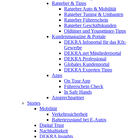
Ratgeber & Tipps
Ratgeber Auto & Mobilität
Ratgeber Tuning & Umbauten
Ratgeber Führerschein
Ratgeber Geschäftskunden
Oldtimer und Youngtimer-Tipps
Kundenmagazine & Portale
DEKRA Infoportal für das Kfz-
Gewerbe
DEKRA.net Mitgliederportal
DEKRA Professional
Globales Kundenportal
DEKRA Experten Tipps
Apps
On Tour App
Führerschein Check
In Safe Hands
Ansprechpartner
Stories
Mobilität
Verkehrssicherheit
Batteriezustand bei E-Autos
Digital Trust
Nachhaltigkeit
DEKRA Insights