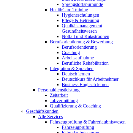
Sprengstoffspürhunde
HealthCare Training
Hygieneschulungen
Pflege & Betreuung
Qualitätsmanagement
Gesundheitswesen
Notfall und Katastrophen
Berufsorientierung & Bewerbung
Berufsorientierung
Coaching
Arbeitsaufnahme
Berufliche Rehabilitation
Integration & Sprachen
Deutsch lernen
Deutschkurs für Arbeitnehmer
Business Englisch lernen
Personaldienstleistung
Zeitarbeit
Jobvermittlung
Qualifizierung & Coaching
Geschäftskunden
Alle Services
Fahrzeugprüfung & Fahrerlaubniswesen
Fahrzeugprüfung
Fahrerlaubniswesen