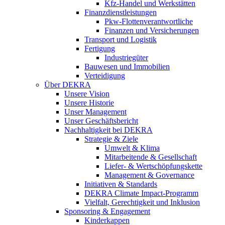
Kfz-Handel und Werkstätten
Finanzdienstleistungen
Pkw‑Flottenverantwortliche
Finanzen und Versicherungen
Transport und Logistik
Fertigung
Industriegüter
Bauwesen und Immobilien
Verteidigung
Über DEKRA
Unsere Vision
Unsere Historie
Unser Management
Unser Geschäftsbericht
Nachhaltigkeit bei DEKRA
Strategie & Ziele
Umwelt & Klima
Mitarbeitende & Gesellschaft
Liefer- & Wertschöpfungskette
Management & Governance
Initiativen & Standards
DEKRA Climate Impact-Programm
Vielfalt, Gerechtigkeit und Inklusion​
Sponsoring & Engagement
Kinderkappen