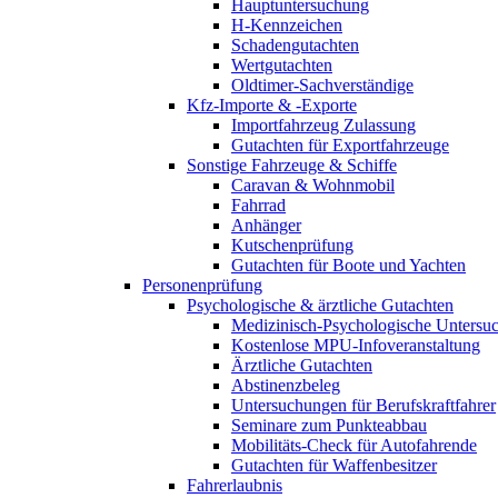
Hauptuntersuchung
H-Kennzeichen
Schadengutachten
Wertgutachten
Oldtimer-Sachverständige
Kfz-Importe & -Exporte
Importfahrzeug Zulassung
Gutachten für Exportfahrzeuge
Sonstige Fahrzeuge & Schiffe
Caravan & Wohnmobil
Fahrrad
Anhänger
Kutschenprüfung
Gutachten für Boote und Yachten
Personenprüfung
Psychologische & ärztliche Gutachten
Medizinisch-Psychologische Unters
Kostenlose MPU-Infoveranstaltung
Ärztliche Gutachten
Abstinenzbeleg
Untersuchungen für Berufskraftfahrer
Seminare zum Punkteabbau
Mobilitäts-Check für Autofahrende
Gutachten für Waffenbesitzer
Fahrerlaubnis