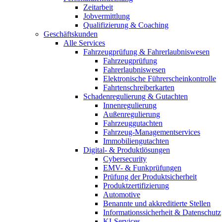
Zeitarbeit
Jobvermittlung
Qualifizierung & Coaching
Geschäftskunden
Alle Services
Fahrzeugprüfung & Fahrerlaubniswesen
Fahrzeugprüfung
Fahrerlaubniswesen
Elektronische Führerscheinkontrolle
Fahrtenschreiberkarten
Schadenregulierung & Gutachten
Innenregulierung
Außenregulierung
Fahrzeuggutachten
Fahrzeug-Managementservices
Immobiliengutachten
Digital- & Produktlösungen
Cybersecurity
EMV- & Funkprüfungen
Prüfung der Produktsicherheit
Produktzertifizierung
Automotive
Benannte und akkreditierte Stellen
Informationssicherheit & Datenschutz
KI-Services