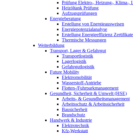
Prüfung Elektro-, Heizung-, Klima-, 
Heizöltank Prüfung
Aufzugsprüfungen
Energieberatung
Erstellung von Energieausweisen
Energiepotenzialanalyse
Erstellung Energieeffizienz Zertifikate
Thermische Messungen
Weiterbildung
Transport, Lager & Gefahrgut
Transportlogistik
Lagerlogistik
Gefahrgutlogistik
Future Mobility
Elektromobilität
Wasserstoff-Antriebe
Flotten-/Fuhrparkmanagement
Gesundheit, Sicherheit & Umwelt (HSE)
Arbeits- & Gesundheitsmanagement
Arbeitsschutz & Arbeitssicherheit
Bausicherheit
Brandschutz
Handwerk & Industrie
Elektrotechnik
Kfz-Werkstatt