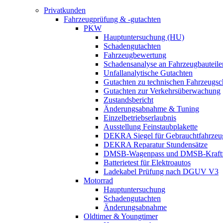
Privatkunden
Fahrzeugprüfung & -gutachten
PKW
Hauptuntersuchung (HU)
Schadengutachten
Fahrzeugbewertung
Schadensanalyse an Fahrzeugbauteile
Unfallanalytische Gutachten
Gutachten zu technischen Fahrzeugs
Gutachten zur Verkehrsüberwachung
Zustandsbericht
Änderungsabnahme & Tuning
Einzelbetriebserlaubnis
Ausstellung Feinstaubplakette
DEKRA Siegel für Gebrauchtfahrzeu
DEKRA Reparatur Stundensätze
DMSB-Wagenpass und DMSB-Kraftf
Batterietest für Elektroautos
Ladekabel Prüfung nach DGUV V3
Motorrad
Hauptuntersuchung
Schadengutachten
Änderungsabnahme
Oldtimer & Youngtimer