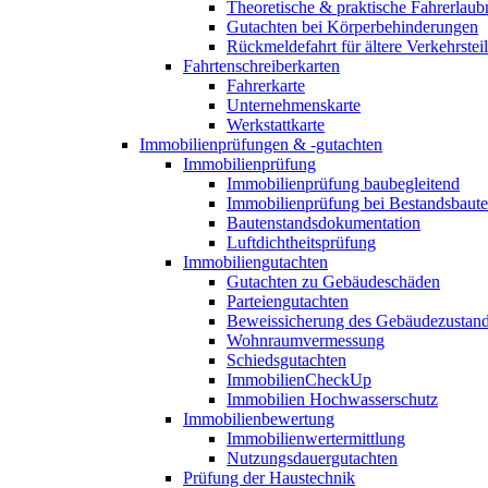
Theoretische & praktische Fahrerlaub
Gutachten bei Körperbehinderungen
Rückmeldefahrt für ältere Verkehrste
Fahrtenschreiberkarten
Fahrerkarte
Unternehmenskarte
Werkstattkarte
Immobilienprüfungen & -gutachten
Immobilienprüfung
Immobilienprüfung baubegleitend
Immobilienprüfung bei Bestandsbaut
Bautenstandsdokumentation
Luftdichtheitsprüfung
Immobiliengutachten
Gutachten zu Gebäudeschäden
Parteiengutachten
Beweissicherung des Gebäudezustan
Wohnraumvermessung
Schiedsgutachten
ImmobilienCheckUp
Immobilien Hochwasserschutz
Immobilienbewertung
Immobilienwertermittlung
Nutzungsdauergutachten
Prüfung der Haustechnik