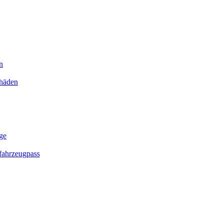
n
chäden
ge
ahrzeugpass