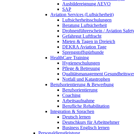
Ausbildereignung AEVO
SAP
Aviation Services (Luftsicherheit)
Luftsicherheitsschulungen
Beratung Luftsicherheit
Drohnenführerschein / Aviation Safet
Gefahrgut Luftfracht
Mieten & Tagen in Dreieich
DEKRA Aviation Tage
Sprengstoffspürhunde
HealthCare Training
Hygieneschulungen
Pflege & Betreuung
Qualitätsmanagement Gesundheitswe
Notfall und Katastrophen
Berufsorientierung & Bewerbung
Berufsorientierung
Coaching
Arbeitsaufnahme
Berufliche Rehabilitation
Integration & Sprachen
Deutsch lernen
Deutschkurs für Arbeitnehmer
Business Englisch lernen
Personaldienstleistung