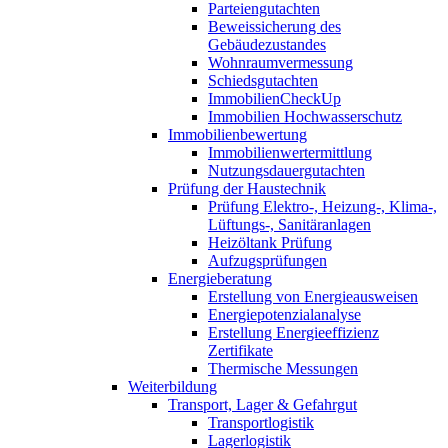
Parteiengutachten
Beweissicherung des
Gebäudezustandes
Wohnraumvermessung
Schiedsgutachten
ImmobilienCheckUp
Immobilien Hochwasserschutz
Immobilienbewertung
Immobilienwertermittlung
Nutzungsdauergutachten
Prüfung der Haustechnik
Prüfung Elektro-, Heizung-, Klima-,
Lüftungs-, Sanitäranlagen
Heizöltank Prüfung
Aufzugsprüfungen
Energieberatung
Erstellung von Energieausweisen
Energiepotenzialanalyse
Erstellung Energieeffizienz
Zertifikate
Thermische Messungen
Weiterbildung
Transport, Lager & Gefahrgut
Transportlogistik
Lagerlogistik