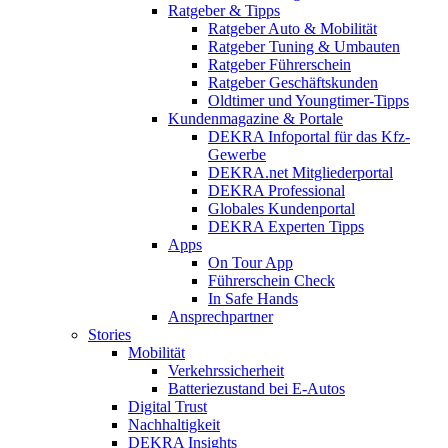
Ratgeber & Tipps
Ratgeber Auto & Mobilität
Ratgeber Tuning & Umbauten
Ratgeber Führerschein
Ratgeber Geschäftskunden
Oldtimer und Youngtimer-Tipps
Kundenmagazine & Portale
DEKRA Infoportal für das Kfz-
Gewerbe
DEKRA.net Mitgliederportal
DEKRA Professional
Globales Kundenportal
DEKRA Experten Tipps
Apps
On Tour App
Führerschein Check
In Safe Hands
Ansprechpartner
Stories
Mobilität
Verkehrssicherheit
Batteriezustand bei E-Autos
Digital Trust
Nachhaltigkeit
DEKRA Insights