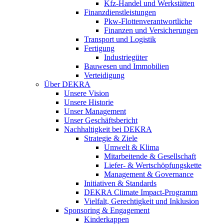
Kfz-Handel und Werkstätten
Finanzdienstleistungen
Pkw‑Flottenverantwortliche
Finanzen und Versicherungen
Transport und Logistik
Fertigung
Industriegüter
Bauwesen und Immobilien
Verteidigung
Über DEKRA
Unsere Vision
Unsere Historie
Unser Management
Unser Geschäftsbericht
Nachhaltigkeit bei DEKRA
Strategie & Ziele
Umwelt & Klima
Mitarbeitende & Gesellschaft
Liefer- & Wertschöpfungskette
Management & Governance
Initiativen & Standards
DEKRA Climate Impact-Programm
Vielfalt, Gerechtigkeit und Inklusion​
Sponsoring & Engagement
Kinderkappen