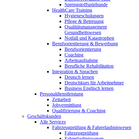
Sprengstoffspürhunde
HealthCare Training
Hygieneschulungen
Pflege & Betreuung
Qualitätsmanagement
Gesundheitswesen
Notfall und Katastrophen
Berufsorientierung & Bewerbung
Berufsorientierung
Coaching
Arbeitsaufnahme
Berufliche Rehabilitation
Integration & Sprachen
Deutsch lernen
Deutschkurs für Arbeitnehmer
Business Englisch lernen
Personaldienstleistung
Zeitarbeit
Jobvermittlung
Qualifizierung & Coaching
Geschäftskunden
Alle Services
Fahrzeugprüfung & Fahrerlaubniswesen
Fahrzeugprüfung
Fahrerlaubniswesen