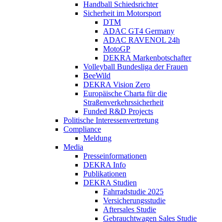
Handball Schiedsrichter
Sicherheit im Motorsport
DTM
ADAC GT4 Germany
ADAC RAVENOL 24h
MotoGP
DEKRA Markenbotschafter
Volleyball Bundesliga der Frauen
BeeWild
DEKRA Vision Zero
Europäische Charta für die
Straßenverkehrssicherheit
Funded R&D Projects
Politische Interessenvertretung
Compliance
Meldung
Media
Presseinformationen
DEKRA Info
Publikationen
DEKRA Studien
Fahrradstudie 2025
Versicherungsstudie
Aftersales Studie
Gebrauchtwagen Sales Studie