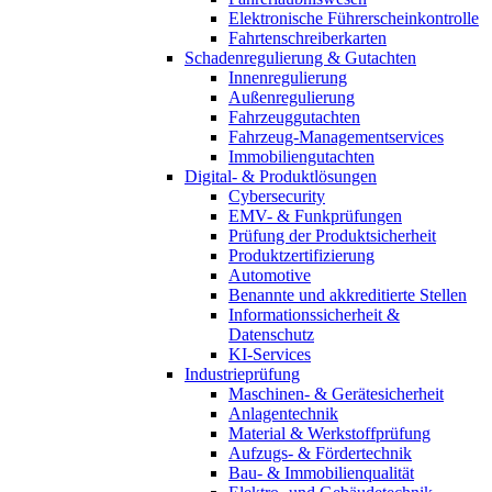
Elektronische Führerscheinkontrolle
Fahrtenschreiberkarten
Schadenregulierung & Gutachten
Innenregulierung
Außenregulierung
Fahrzeuggutachten
Fahrzeug-Managementservices
Immobiliengutachten
Digital- & Produktlösungen
Cybersecurity
EMV- & Funkprüfungen
Prüfung der Produktsicherheit
Produktzertifizierung
Automotive
Benannte und akkreditierte Stellen
Informationssicherheit &
Datenschutz
KI-Services
Industrieprüfung
Maschinen- & Gerätesicherheit
Anlagentechnik
Material & Werkstoffprüfung
Aufzugs- & Fördertechnik
Bau- & Immobilienqualität