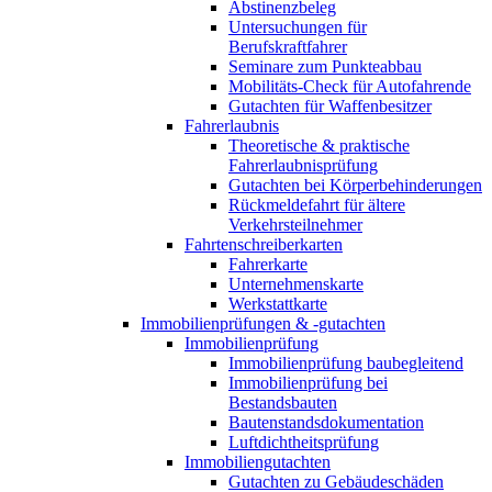
Abstinenzbeleg
Untersuchungen für
Berufskraftfahrer
Seminare zum Punkteabbau
Mobilitäts-Check für Autofahrende
Gutachten für Waffenbesitzer
Fahrerlaubnis
Theoretische & praktische
Fahrerlaubnisprüfung
Gutachten bei Körperbehinderungen
Rückmeldefahrt für ältere
Verkehrsteilnehmer
Fahrtenschreiberkarten
Fahrerkarte
Unternehmenskarte
Werkstattkarte
Immobilienprüfungen & -gutachten
Immobilienprüfung
Immobilienprüfung baubegleitend
Immobilienprüfung bei
Bestandsbauten
Bautenstandsdokumentation
Luftdichtheitsprüfung
Immobiliengutachten
Gutachten zu Gebäudeschäden