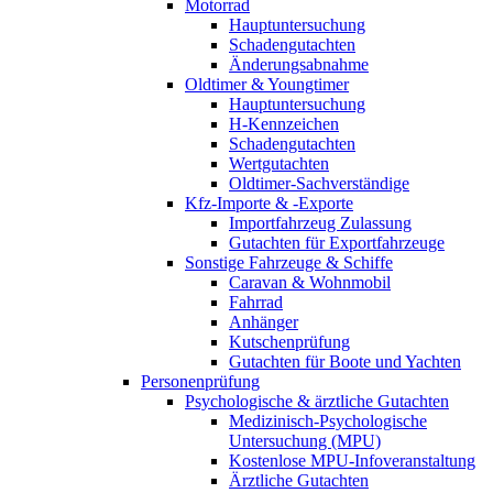
Motorrad
Hauptuntersuchung
Schadengutachten
Änderungsabnahme
Oldtimer & Youngtimer
Hauptuntersuchung
H-Kennzeichen
Schadengutachten
Wertgutachten
Oldtimer-Sachverständige
Kfz-Importe & -Exporte
Importfahrzeug Zulassung
Gutachten für Exportfahrzeuge
Sonstige Fahrzeuge & Schiffe
Caravan & Wohnmobil
Fahrrad
Anhänger
Kutschenprüfung
Gutachten für Boote und Yachten
Personenprüfung
Psychologische & ärztliche Gutachten
Medizinisch-Psychologische
Untersuchung (MPU)
Kostenlose MPU-Infoveranstaltung
Ärztliche Gutachten