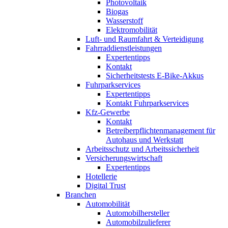
Photovoltaik
Biogas
Wasserstoff
Elektromobilität
Luft- und Raumfahrt & Verteidigung
Fahrraddienstleistungen
Expertentipps
Kontakt
Sicherheitstests E-Bike-Akkus
Fuhrparkservices
Expertentipps
Kontakt Fuhrparkservices
Kfz-Gewerbe
Kontakt
Betreiberpflichtenmanagement für
Autohaus und Werkstatt
Arbeitsschutz und Arbeitssicherheit
Versicherungswirtschaft
Expertentipps
Hotellerie
Digital Trust
Branchen
Automobilität
Automobilhersteller
Automobilzulieferer