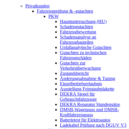
Privatkunden
Fahrzeugprüfung & -gutachten
PKW
Hauptuntersuchung (HU)
Schadengutachten
Fahrzeugbewertung
Schadensanalyse an
Fahrzeugbauteilen
Unfallanalytische Gutachten
Gutachten zu technischen
Fahrzeugschäden
Gutachten zur
Verkehrsüberwachung
Zustandsbericht
Änderungsabnahme & Tuning
Einzelbetriebserlaubnis
Ausstellung Feinstaubplakette
DEKRA Siegel für
Gebrauchtfahrzeuge
DEKRA Reparatur Stundensätze
DMSB-Wagenpass und DMSB-
Kraftfahrzeugpass
Batterietest für Elektroautos
Ladekabel Prüfung nach DGUV V3