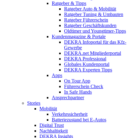
Ratgeber & Tipps
Ratgeber Auto & Mobilität
Ratgeber Tuning & Umbauten
Ratgeber Führerschein
Ratgeber Geschäftskunden
Oldtimer und Youngtimer-Tipps
Kundenmagazine & Portale
DEKRA Infoportal für das Kfz-
Gewerbe
DEKRA.net Mitgliederportal
DEKRA Professional
Globales Kundenportal
DEKRA Experten Tipps
Apps
On Tour App
Führerschein Check
In Safe Hands
Ansprechpartner
Stories
Mobilität
Verkehrssicherheit
Batteriezustand bei E-Autos
Digital Trust
Nachhaltigkeit
DEKRA Insights