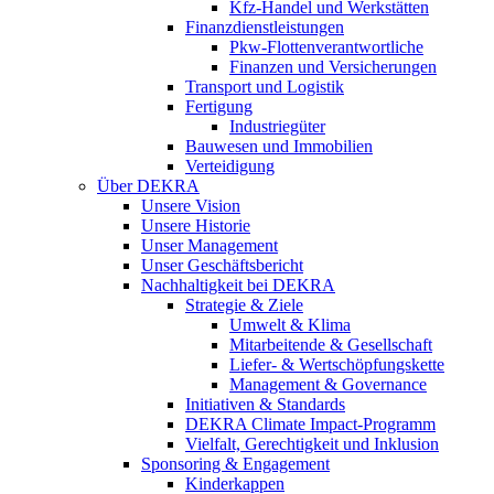
Kfz-Handel und Werkstätten
Finanzdienstleistungen
Pkw‑Flottenverantwortliche
Finanzen und Versicherungen
Transport und Logistik
Fertigung
Industriegüter
Bauwesen und Immobilien
Verteidigung
Über DEKRA
Unsere Vision
Unsere Historie
Unser Management
Unser Geschäftsbericht
Nachhaltigkeit bei DEKRA
Strategie & Ziele
Umwelt & Klima
Mitarbeitende & Gesellschaft
Liefer- & Wertschöpfungskette
Management & Governance
Initiativen & Standards
DEKRA Climate Impact-Programm
Vielfalt, Gerechtigkeit und Inklusion​
Sponsoring & Engagement
Kinderkappen