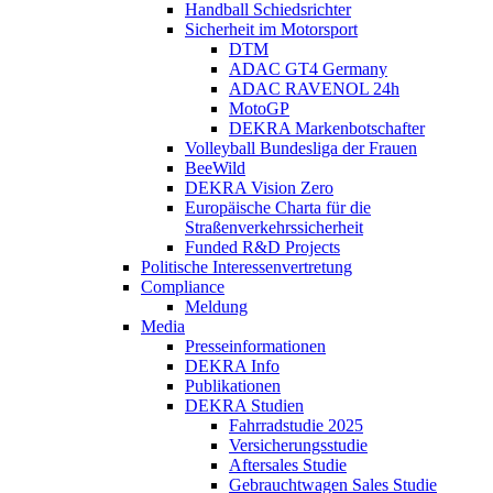
Handball Schiedsrichter
Sicherheit im Motorsport
DTM
ADAC GT4 Germany
ADAC RAVENOL 24h
MotoGP
DEKRA Markenbotschafter
Volleyball Bundesliga der Frauen
BeeWild
DEKRA Vision Zero
Europäische Charta für die
Straßenverkehrssicherheit
Funded R&D Projects
Politische Interessenvertretung
Compliance
Meldung
Media
Presseinformationen
DEKRA Info
Publikationen
DEKRA Studien
Fahrradstudie 2025
Versicherungsstudie
Aftersales Studie
Gebrauchtwagen Sales Studie