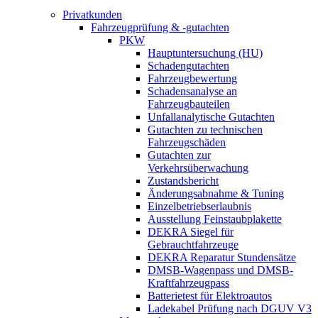
Privatkunden
Fahrzeugprüfung & -gutachten
PKW
Hauptuntersuchung (HU)
Schadengutachten
Fahrzeugbewertung
Schadensanalyse an
Fahrzeugbauteilen
Unfallanalytische Gutachten
Gutachten zu technischen
Fahrzeugschäden
Gutachten zur
Verkehrsüberwachung
Zustandsbericht
Änderungsabnahme & Tuning
Einzelbetriebserlaubnis
Ausstellung Feinstaubplakette
DEKRA Siegel für
Gebrauchtfahrzeuge
DEKRA Reparatur Stundensätze
DMSB-Wagenpass und DMSB-
Kraftfahrzeugpass
Batterietest für Elektroautos
Ladekabel Prüfung nach DGUV V3