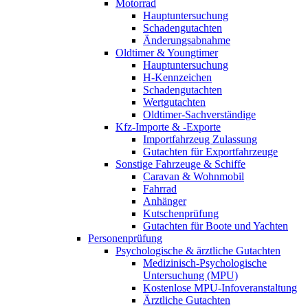
Motorrad
Hauptuntersuchung
Schadengutachten
Änderungsabnahme
Oldtimer & Youngtimer
Hauptuntersuchung
H-Kennzeichen
Schadengutachten
Wertgutachten
Oldtimer-Sachverständige
Kfz-Importe & -Exporte
Importfahrzeug Zulassung
Gutachten für Exportfahrzeuge
Sonstige Fahrzeuge & Schiffe
Caravan & Wohnmobil
Fahrrad
Anhänger
Kutschenprüfung
Gutachten für Boote und Yachten
Personenprüfung
Psychologische & ärztliche Gutachten
Medizinisch-Psychologische
Untersuchung (MPU)
Kostenlose MPU-Infoveranstaltung
Ärztliche Gutachten