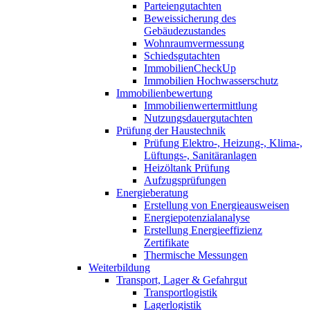
Parteiengutachten
Beweissicherung des
Gebäudezustandes
Wohnraumvermessung
Schiedsgutachten
ImmobilienCheckUp
Immobilien Hochwasserschutz
Immobilienbewertung
Immobilienwertermittlung
Nutzungsdauergutachten
Prüfung der Haustechnik
Prüfung Elektro-, Heizung-, Klima-,
Lüftungs-, Sanitäranlagen
Heizöltank Prüfung
Aufzugsprüfungen
Energieberatung
Erstellung von Energieausweisen
Energiepotenzialanalyse
Erstellung Energieeffizienz
Zertifikate
Thermische Messungen
Weiterbildung
Transport, Lager & Gefahrgut
Transportlogistik
Lagerlogistik