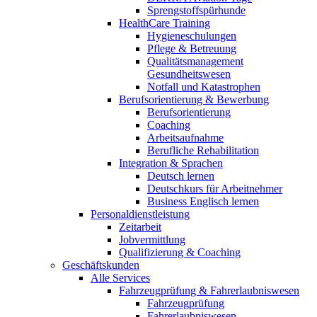
Sprengstoffspürhunde
HealthCare Training
Hygieneschulungen
Pflege & Betreuung
Qualitätsmanagement
Gesundheitswesen
Notfall und Katastrophen
Berufsorientierung & Bewerbung
Berufsorientierung
Coaching
Arbeitsaufnahme
Berufliche Rehabilitation
Integration & Sprachen
Deutsch lernen
Deutschkurs für Arbeitnehmer
Business Englisch lernen
Personaldienstleistung
Zeitarbeit
Jobvermittlung
Qualifizierung & Coaching
Geschäftskunden
Alle Services
Fahrzeugprüfung & Fahrerlaubniswesen
Fahrzeugprüfung
Fahrerlaubniswesen