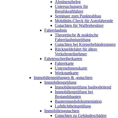
Abstinenzbeleg
Untersuchungen für
Berufskraftfahrer
Seminare zum Punkteabbau
Mobilitäts-Check für Autofahrende
Gutachten für Waffenbesitzer
Fahrerlaubnis
Theoretische & praktische
Fahrerlaubnisprüfung
Gutachten bei Körperbehinderungen
Rückmeldefahrt für ältere
Verkehrsteilnehmer
Fahrtenschreiberkarten
Fahrerkarte
Unternehmenskarte
Werkstattkarte
Immobilienprüfungen & -gutachten
Immobilienprüfung
Immobilienprüfung baubegleitend
Immobilienprüfung bei
Bestandsbauten
Bautenstandsdokumentation
Luftdichtheitsprüfung
Immobiliengutachten
Gutachten zu Gebäudeschäden