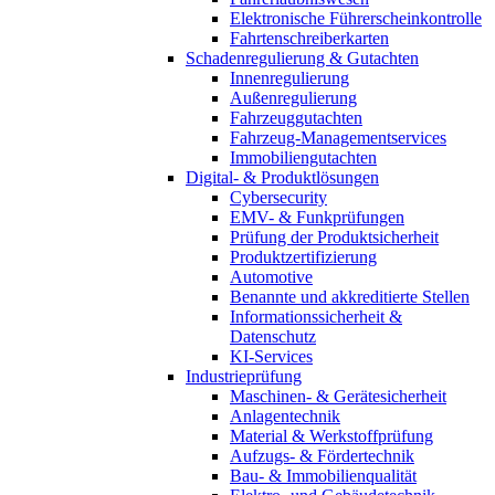
Elektronische Führerscheinkontrolle
Fahrtenschreiberkarten
Schadenregulierung & Gutachten
Innenregulierung
Außenregulierung
Fahrzeuggutachten
Fahrzeug-Managementservices
Immobiliengutachten
Digital- & Produktlösungen
Cybersecurity
EMV- & Funkprüfungen
Prüfung der Produktsicherheit
Produktzertifizierung
Automotive
Benannte und akkreditierte Stellen
Informationssicherheit &
Datenschutz
KI-Services
Industrieprüfung
Maschinen- & Gerätesicherheit
Anlagentechnik
Material & Werkstoffprüfung
Aufzugs- & Fördertechnik
Bau- & Immobilienqualität