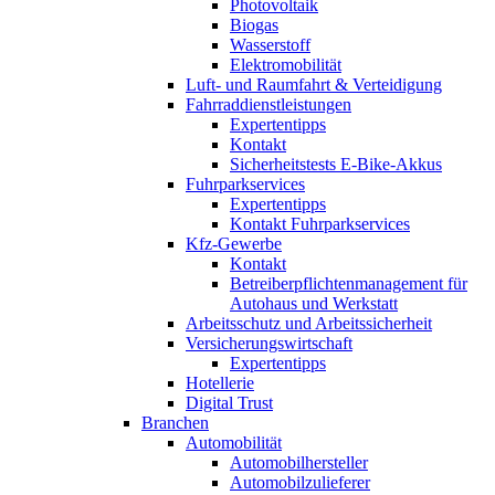
Photovoltaik
Biogas
Wasserstoff
Elektromobilität
Luft- und Raumfahrt & Verteidigung
Fahrraddienstleistungen
Expertentipps
Kontakt
Sicherheitstests E-Bike-Akkus
Fuhrparkservices
Expertentipps
Kontakt Fuhrparkservices
Kfz-Gewerbe
Kontakt
Betreiberpflichtenmanagement für
Autohaus und Werkstatt
Arbeitsschutz und Arbeitssicherheit
Versicherungswirtschaft
Expertentipps
Hotellerie
Digital Trust
Branchen
Automobilität
Automobilhersteller
Automobilzulieferer