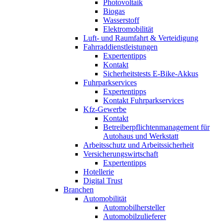
Photovoltaik
Biogas
Wasserstoff
Elektromobilität
Luft- und Raumfahrt & Verteidigung
Fahrraddienstleistungen
Expertentipps
Kontakt
Sicherheitstests E-Bike-Akkus
Fuhrparkservices
Expertentipps
Kontakt Fuhrparkservices
Kfz-Gewerbe
Kontakt
Betreiberpflichtenmanagement für
Autohaus und Werkstatt
Arbeitsschutz und Arbeitssicherheit
Versicherungswirtschaft
Expertentipps
Hotellerie
Digital Trust
Branchen
Automobilität
Automobilhersteller
Automobilzulieferer