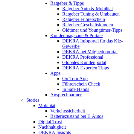
Ratgeber & Tipps
Ratgeber Auto & Mobilität
Ratgeber Tuning & Umbauten
Ratgeber Führerschein
Ratgeber Geschäftskunden
Oldtimer und Youngtimer-Tipps
Kundenmagazine & Portale
DEKRA Infoportal für das Kfz-
Gewerbe
DEKRA.net Mitgliederportal
DEKRA Professional
Globales Kundenportal
DEKRA Experten Tipps
Apps
On Tour App
Führerschein Check
In Safe Hands
Ansprechpartner
Stories
Mobilität
Verkehrssicherheit
Batteriezustand bei E-Autos
Digital Trust
Nachhaltigkeit
DEKRA Insights