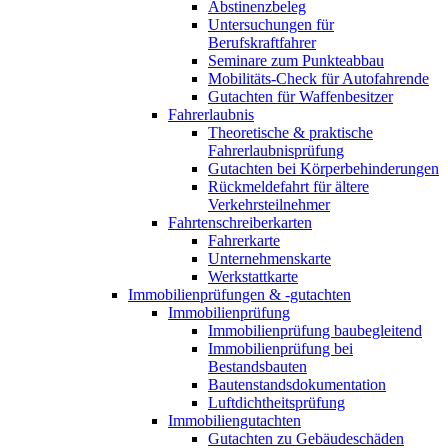
Abstinenzbeleg
Untersuchungen für
Berufskraftfahrer
Seminare zum Punkteabbau
Mobilitäts-Check für Autofahrende
Gutachten für Waffenbesitzer
Fahrerlaubnis
Theoretische & praktische
Fahrerlaubnisprüfung
Gutachten bei Körperbehinderungen
Rückmeldefahrt für ältere
Verkehrsteilnehmer
Fahrtenschreiberkarten
Fahrerkarte
Unternehmenskarte
Werkstattkarte
Immobilienprüfungen & -gutachten
Immobilienprüfung
Immobilienprüfung baubegleitend
Immobilienprüfung bei
Bestandsbauten
Bautenstandsdokumentation
Luftdichtheitsprüfung
Immobiliengutachten
Gutachten zu Gebäudeschäden