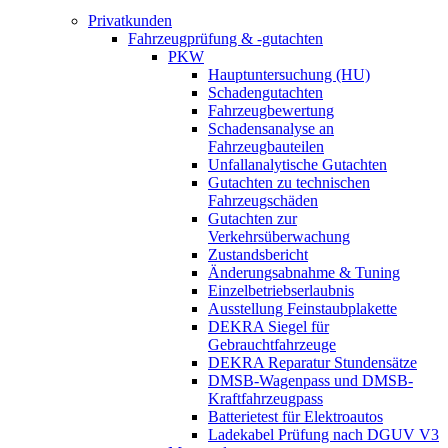
Privatkunden
Fahrzeugprüfung & -gutachten
PKW
Hauptuntersuchung (HU)
Schadengutachten
Fahrzeugbewertung
Schadensanalyse an
Fahrzeugbauteilen
Unfallanalytische Gutachten
Gutachten zu technischen
Fahrzeugschäden
Gutachten zur
Verkehrsüberwachung
Zustandsbericht
Änderungsabnahme & Tuning
Einzelbetriebserlaubnis
Ausstellung Feinstaubplakette
DEKRA Siegel für
Gebrauchtfahrzeuge
DEKRA Reparatur Stundensätze
DMSB-Wagenpass und DMSB-
Kraftfahrzeugpass
Batterietest für Elektroautos
Ladekabel Prüfung nach DGUV V3