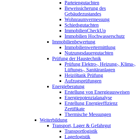
Parteiengutachten
Beweissicherung des
Gebäudezustandes
Wohnraumvermessung
Schiedsgutachten
ImmobilienCheckUp
Immobilien Hochwasserschutz
Immobilienbewertung
Immobilienwertermittlung
Nutzungsdauergutachten
Prüfung der Haustechnik
Prüfung Elektro-, Heizung-, Klima-,
Lüftungs-, Sanitäranlagen
Heizöltank Prüfung
Aufzugsprüfungen
Energieberatung
Erstellung von Energieausweisen
Energiepotenzialanalyse
Erstellung Energieeffizienz
Zertifikate
Thermische Messungen
Weiterbildung
Transport, Lager & Gefahrgut
Transportlogistik
Lagerlogistik