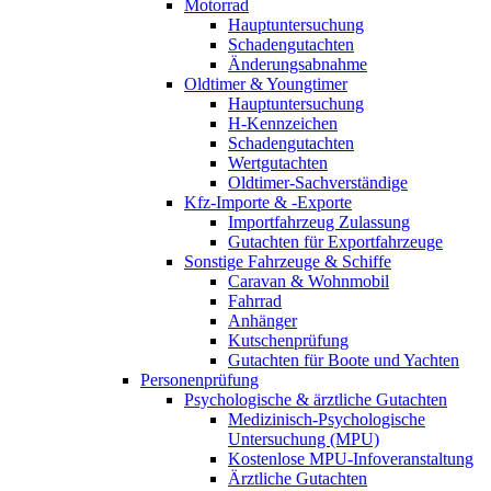
Motorrad
Hauptuntersuchung
Schadengutachten
Änderungsabnahme
Oldtimer & Youngtimer
Hauptuntersuchung
H-Kennzeichen
Schadengutachten
Wertgutachten
Oldtimer-Sachverständige
Kfz-Importe & -Exporte
Importfahrzeug Zulassung
Gutachten für Exportfahrzeuge
Sonstige Fahrzeuge & Schiffe
Caravan & Wohnmobil
Fahrrad
Anhänger
Kutschenprüfung
Gutachten für Boote und Yachten
Personenprüfung
Psychologische & ärztliche Gutachten
Medizinisch-Psychologische
Untersuchung (MPU)
Kostenlose MPU-Infoveranstaltung
Ärztliche Gutachten