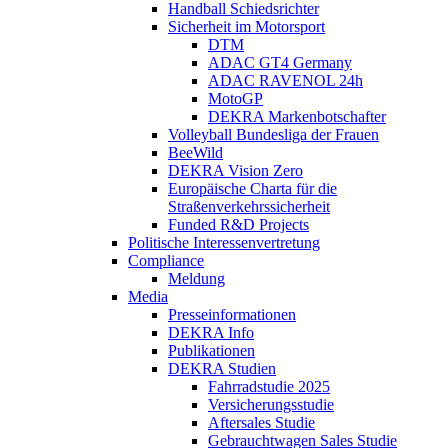
Handball Schiedsrichter
Sicherheit im Motorsport
DTM
ADAC GT4 Germany
ADAC RAVENOL 24h
MotoGP
DEKRA Markenbotschafter
Volleyball Bundesliga der Frauen
BeeWild
DEKRA Vision Zero
Europäische Charta für die
Straßenverkehrssicherheit
Funded R&D Projects
Politische Interessenvertretung
Compliance
Meldung
Media
Presseinformationen
DEKRA Info
Publikationen
DEKRA Studien
Fahrradstudie 2025
Versicherungsstudie
Aftersales Studie
Gebrauchtwagen Sales Studie