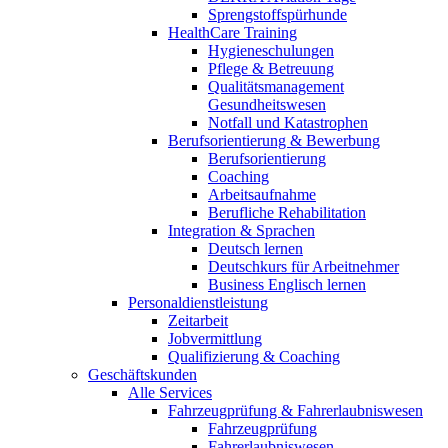
Sprengstoffspürhunde
HealthCare Training
Hygieneschulungen
Pflege & Betreuung
Qualitätsmanagement
Gesundheitswesen
Notfall und Katastrophen
Berufsorientierung & Bewerbung
Berufsorientierung
Coaching
Arbeitsaufnahme
Berufliche Rehabilitation
Integration & Sprachen
Deutsch lernen
Deutschkurs für Arbeitnehmer
Business Englisch lernen
Personaldienstleistung
Zeitarbeit
Jobvermittlung
Qualifizierung & Coaching
Geschäftskunden
Alle Services
Fahrzeugprüfung & Fahrerlaubniswesen
Fahrzeugprüfung
Fahrerlaubniswesen