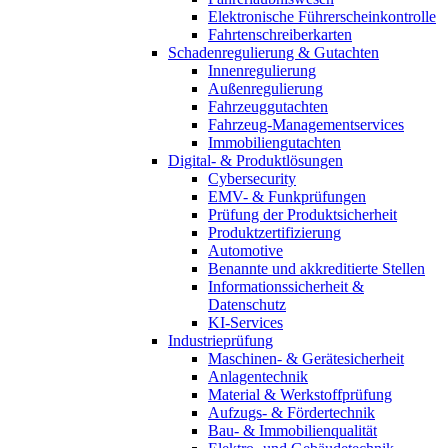
Elektronische Führerscheinkontrolle
Fahrtenschreiberkarten
Schadenregulierung & Gutachten
Innenregulierung
Außenregulierung
Fahrzeuggutachten
Fahrzeug-Managementservices
Immobiliengutachten
Digital- & Produktlösungen
Cybersecurity
EMV- & Funkprüfungen
Prüfung der Produktsicherheit
Produktzertifizierung
Automotive
Benannte und akkreditierte Stellen
Informationssicherheit &
Datenschutz
KI-Services
Industrieprüfung
Maschinen- & Gerätesicherheit
Anlagentechnik
Material & Werkstoffprüfung
Aufzugs- & Fördertechnik
Bau- & Immobilienqualität