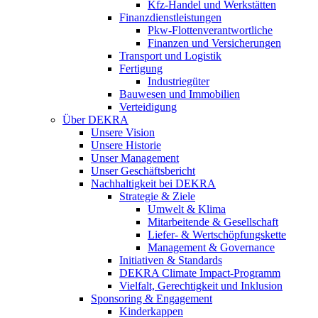
Kfz-Handel und Werkstätten
Finanzdienstleistungen
Pkw‑Flottenverantwortliche
Finanzen und Versicherungen
Transport und Logistik
Fertigung
Industriegüter
Bauwesen und Immobilien
Verteidigung
Über DEKRA
Unsere Vision
Unsere Historie
Unser Management
Unser Geschäftsbericht
Nachhaltigkeit bei DEKRA
Strategie & Ziele
Umwelt & Klima
Mitarbeitende & Gesellschaft
Liefer- & Wertschöpfungskette
Management & Governance
Initiativen & Standards
DEKRA Climate Impact-Programm
Vielfalt, Gerechtigkeit und Inklusion​
Sponsoring & Engagement
Kinderkappen