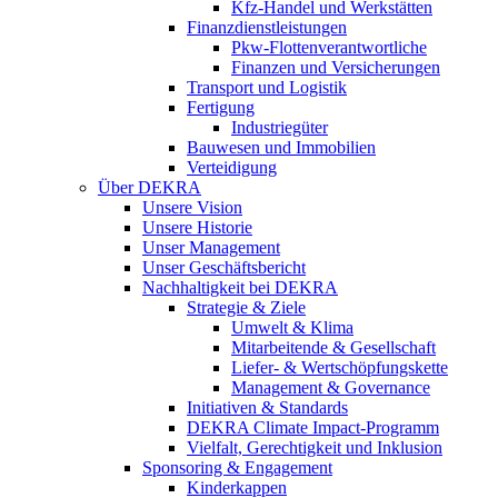
Kfz-Handel und Werkstätten
Finanzdienstleistungen
Pkw‑Flottenverantwortliche
Finanzen und Versicherungen
Transport und Logistik
Fertigung
Industriegüter
Bauwesen und Immobilien
Verteidigung
Über DEKRA
Unsere Vision
Unsere Historie
Unser Management
Unser Geschäftsbericht
Nachhaltigkeit bei DEKRA
Strategie & Ziele
Umwelt & Klima
Mitarbeitende & Gesellschaft
Liefer- & Wertschöpfungskette
Management & Governance
Initiativen & Standards
DEKRA Climate Impact-Programm
Vielfalt, Gerechtigkeit und Inklusion​
Sponsoring & Engagement
Kinderkappen