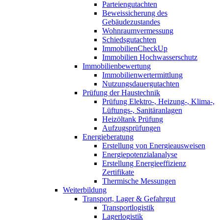
Parteiengutachten
Beweissicherung des
Gebäudezustandes
Wohnraumvermessung
Schiedsgutachten
ImmobilienCheckUp
Immobilien Hochwasserschutz
Immobilienbewertung
Immobilienwertermittlung
Nutzungsdauergutachten
Prüfung der Haustechnik
Prüfung Elektro-, Heizung-, Klima-,
Lüftungs-, Sanitäranlagen
Heizöltank Prüfung
Aufzugsprüfungen
Energieberatung
Erstellung von Energieausweisen
Energiepotenzialanalyse
Erstellung Energieeffizienz
Zertifikate
Thermische Messungen
Weiterbildung
Transport, Lager & Gefahrgut
Transportlogistik
Lagerlogistik