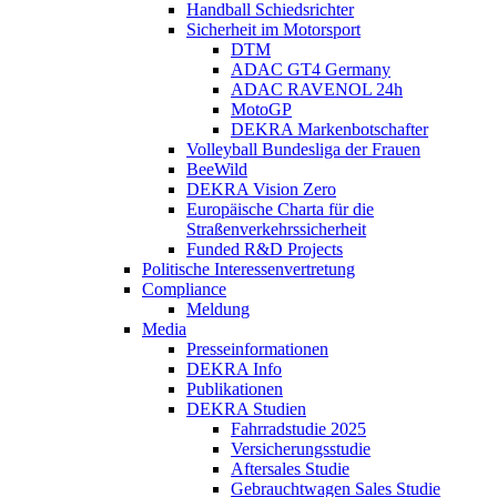
Handball Schiedsrichter
Sicherheit im Motorsport
DTM
ADAC GT4 Germany
ADAC RAVENOL 24h
MotoGP
DEKRA Markenbotschafter
Volleyball Bundesliga der Frauen
BeeWild
DEKRA Vision Zero
Europäische Charta für die
Straßenverkehrssicherheit
Funded R&D Projects
Politische Interessenvertretung
Compliance
Meldung
Media
Presseinformationen
DEKRA Info
Publikationen
DEKRA Studien
Fahrradstudie 2025
Versicherungsstudie
Aftersales Studie
Gebrauchtwagen Sales Studie