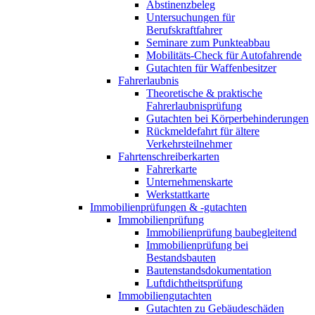
Abstinenzbeleg
Untersuchungen für
Berufskraftfahrer
Seminare zum Punkteabbau
Mobilitäts-Check für Autofahrende
Gutachten für Waffenbesitzer
Fahrerlaubnis
Theoretische & praktische
Fahrerlaubnisprüfung
Gutachten bei Körperbehinderungen
Rückmeldefahrt für ältere
Verkehrsteilnehmer
Fahrtenschreiberkarten
Fahrerkarte
Unternehmenskarte
Werkstattkarte
Immobilienprüfungen & -gutachten
Immobilienprüfung
Immobilienprüfung baubegleitend
Immobilienprüfung bei
Bestandsbauten
Bautenstandsdokumentation
Luftdichtheitsprüfung
Immobiliengutachten
Gutachten zu Gebäudeschäden