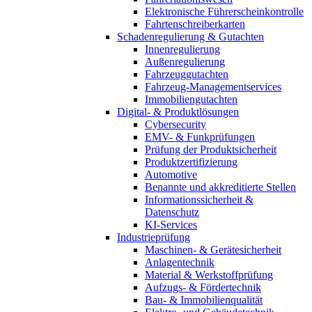
Elektronische Führerscheinkontrolle
Fahrtenschreiberkarten
Schadenregulierung & Gutachten
Innenregulierung
Außenregulierung
Fahrzeuggutachten
Fahrzeug-Managementservices
Immobiliengutachten
Digital- & Produktlösungen
Cybersecurity
EMV- & Funkprüfungen
Prüfung der Produktsicherheit
Produktzertifizierung
Automotive
Benannte und akkreditierte Stellen
Informationssicherheit &
Datenschutz
KI-Services
Industrieprüfung
Maschinen- & Gerätesicherheit
Anlagentechnik
Material & Werkstoffprüfung
Aufzugs- & Fördertechnik
Bau- & Immobilienqualität