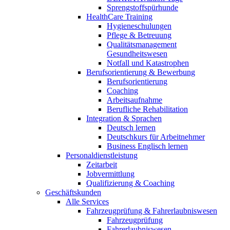
Sprengstoffspürhunde
HealthCare Training
Hygieneschulungen
Pflege & Betreuung
Qualitätsmanagement
Gesundheitswesen
Notfall und Katastrophen
Berufsorientierung & Bewerbung
Berufsorientierung
Coaching
Arbeitsaufnahme
Berufliche Rehabilitation
Integration & Sprachen
Deutsch lernen
Deutschkurs für Arbeitnehmer
Business Englisch lernen
Personaldienstleistung
Zeitarbeit
Jobvermittlung
Qualifizierung & Coaching
Geschäftskunden
Alle Services
Fahrzeugprüfung & Fahrerlaubniswesen
Fahrzeugprüfung
Fahrerlaubniswesen