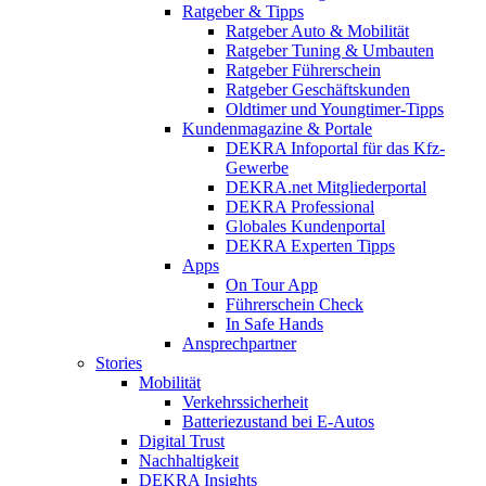
Ratgeber & Tipps
Ratgeber Auto & Mobilität
Ratgeber Tuning & Umbauten
Ratgeber Führerschein
Ratgeber Geschäftskunden
Oldtimer und Youngtimer-Tipps
Kundenmagazine & Portale
DEKRA Infoportal für das Kfz-
Gewerbe
DEKRA.net Mitgliederportal
DEKRA Professional
Globales Kundenportal
DEKRA Experten Tipps
Apps
On Tour App
Führerschein Check
In Safe Hands
Ansprechpartner
Stories
Mobilität
Verkehrssicherheit
Batteriezustand bei E-Autos
Digital Trust
Nachhaltigkeit
DEKRA Insights