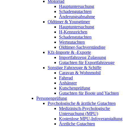
Motorrad
Hauptuntersuchung
Schadengutachten
Änderungsabnahme
Oldtimer & Youngtimer
Hauptuntersuchung
H-Kennzeichen
Schadengutachten
Wertgutachten
Oldtimer-Sachverständige
Kfz-Importe & -Exporte
Importfahrzeug Zulassung
Gutachten für Exportfahrzeuge
Sonstige Fahrzeuge & Schiffe
Caravan & Wohnmobil
Fahrrad
Anhänger
Kutschenprüfung
Gutachten für Boote und Yachten
Personenprüfung
Psychologische & ärztliche Gutachten
Medizinisch-Psychologische
Untersuchung (MPU)
Kostenlose MPU-Infoveranstaltung
Ärztliche Gutachten