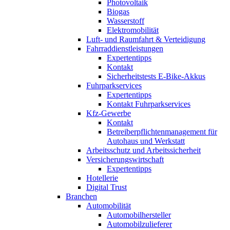
Photovoltaik
Biogas
Wasserstoff
Elektromobilität
Luft- und Raumfahrt & Verteidigung
Fahrraddienstleistungen
Expertentipps
Kontakt
Sicherheitstests E-Bike-Akkus
Fuhrparkservices
Expertentipps
Kontakt Fuhrparkservices
Kfz-Gewerbe
Kontakt
Betreiberpflichtenmanagement für
Autohaus und Werkstatt
Arbeitsschutz und Arbeitssicherheit
Versicherungswirtschaft
Expertentipps
Hotellerie
Digital Trust
Branchen
Automobilität
Automobilhersteller
Automobilzulieferer