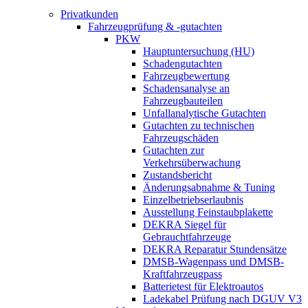
Privatkunden
Fahrzeugprüfung & -gutachten
PKW
Hauptuntersuchung (HU)
Schadengutachten
Fahrzeugbewertung
Schadensanalyse an
Fahrzeugbauteilen
Unfallanalytische Gutachten
Gutachten zu technischen
Fahrzeugschäden
Gutachten zur
Verkehrsüberwachung
Zustandsbericht
Änderungsabnahme & Tuning
Einzelbetriebserlaubnis
Ausstellung Feinstaubplakette
DEKRA Siegel für
Gebrauchtfahrzeuge
DEKRA Reparatur Stundensätze
DMSB-Wagenpass und DMSB-
Kraftfahrzeugpass
Batterietest für Elektroautos
Ladekabel Prüfung nach DGUV V3