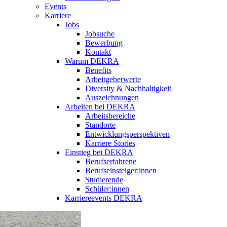
Events
Karriere
Jobs
Jobsuche
Bewerbung
Kontakt
Warum DEKRA
Benefits
Arbeitgeberwerte
Diversity & Nachhaltigkeit
Auszeichnungen
Arbeiten bei DEKRA
Arbeitsbereiche
Standorte
Entwicklungsperspektiven
Karriere Stories
Einstieg bei DEKRA
Berufserfahrene
Berufseinsteiger:innen
Studierende
Schüler:innen
Karriereevents DEKRA