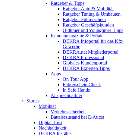
Ratgeber & Tipps
Ratgeber Auto & Mobilität
Ratgeber Tuning & Umbauten
Ratgeber Führerschein
Ratgeber Geschäftskunden
Oldtimer und Youngtimer-Tipps
Kundenmagazine & Portale
DEKRA Infoportal für das Kfz-
Gewerbe
DEKRA.net Mitgliederportal
DEKRA Professional
Globales Kundenportal
DEKRA Experten Tipps
Apps
On Tour App
Führerschein Check
In Safe Hands
Ansprechpartner
Stories
Mobilität
Verkehrssicherheit
Batteriezustand bei E-Autos
Digital Trust
Nachhaltigkeit
DEKRA Insights