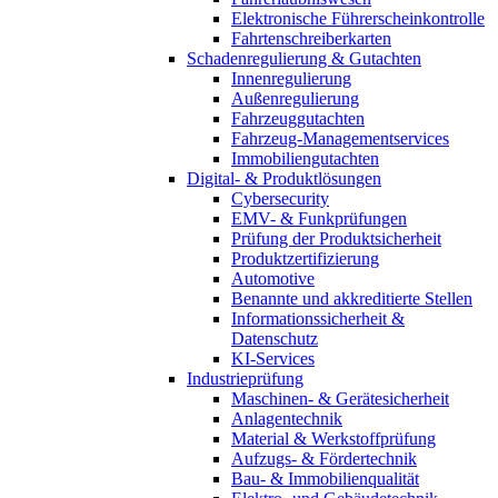
Elektronische Führerscheinkontrolle
Fahrtenschreiberkarten
Schadenregulierung & Gutachten
Innenregulierung
Außenregulierung
Fahrzeuggutachten
Fahrzeug-Managementservices
Immobiliengutachten
Digital- & Produktlösungen
Cybersecurity
EMV- & Funkprüfungen
Prüfung der Produktsicherheit
Produktzertifizierung
Automotive
Benannte und akkreditierte Stellen
Informationssicherheit &
Datenschutz
KI-Services
Industrieprüfung
Maschinen- & Gerätesicherheit
Anlagentechnik
Material & Werkstoffprüfung
Aufzugs- & Fördertechnik
Bau- & Immobilienqualität