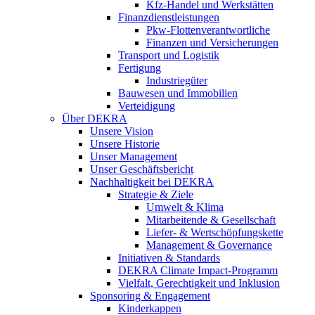
Kfz-Handel und Werkstätten
Finanzdienstleistungen
Pkw‑Flottenverantwortliche
Finanzen und Versicherungen
Transport und Logistik
Fertigung
Industriegüter
Bauwesen und Immobilien
Verteidigung
Über DEKRA
Unsere Vision
Unsere Historie
Unser Management
Unser Geschäftsbericht
Nachhaltigkeit bei DEKRA
Strategie & Ziele
Umwelt & Klima
Mitarbeitende & Gesellschaft
Liefer- & Wertschöpfungskette
Management & Governance
Initiativen & Standards
DEKRA Climate Impact-Programm
Vielfalt, Gerechtigkeit und Inklusion​
Sponsoring & Engagement
Kinderkappen