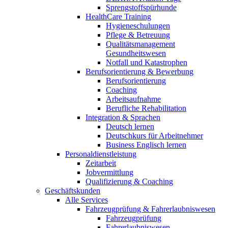
Sprengstoffspürhunde
HealthCare Training
Hygieneschulungen
Pflege & Betreuung
Qualitätsmanagement
Gesundheitswesen
Notfall und Katastrophen
Berufsorientierung & Bewerbung
Berufsorientierung
Coaching
Arbeitsaufnahme
Berufliche Rehabilitation
Integration & Sprachen
Deutsch lernen
Deutschkurs für Arbeitnehmer
Business Englisch lernen
Personaldienstleistung
Zeitarbeit
Jobvermittlung
Qualifizierung & Coaching
Geschäftskunden
Alle Services
Fahrzeugprüfung & Fahrerlaubniswesen
Fahrzeugprüfung
Fahrerlaubniswesen