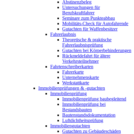
Abstinenzbeleg
Untersuchungen für
Berufskraftfahrer
Seminare zum Punkteabbau
Mobilitäts-Check für Autofahrende
Gutachten für Waffenbesitzer
Fahrerlaubnis
Theoretische & praktische
Fahrerlaubnisprüfung
Gutachten bei Körperbehinderungen
Rückmeldefahrt für ältere
Verkehrsteilnehmer
Fahrtenschreiberkarten
Fahrerkarte
Unternehmenskarte
Werkstattkarte
Immobilienprüfungen & -gutachten
Immobilienprüfung
Immobilienprüfung baubegleitend
Immobilienprüfung bei
Bestandsbauten
Bautenstandsdokumentation
Luftdichtheitsprüfung
Immobiliengutachten
Gutachten zu Gebäudeschäden