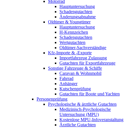
Motorrad
Hauptuntersuchung
Schadengutachten
Änderungsabnahme
Oldtimer & Youngtimer
Hauptuntersuchung
H-Kennzeichen
Schadengutachten
Wertgutachten
Oldtimer-Sachverständige
Kfz-Importe & -Exporte
Importfahrzeug Zulassung
Gutachten für Exportfahrzeuge
Sonstige Fahrzeuge & Schiffe
Caravan & Wohnmobil
Fahrrad
Anhänger
Kutschenprüfung
Gutachten für Boote und Yachten
Personenprüfung
Psychologische & ärztliche Gutachten
Medizinisch-Psychologische
Untersuchung (MPU)
Kostenlose MPU-Infoveranstaltung
Ärztliche Gutachten