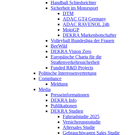
Handball Schiedsrichter
Sicherheit im Motorsport
DTM
ADAC GT4 Germany
ADAC RAVENOL 24h
MotoGP
DEKRA Markenbotschafter
Volleyball Bundesliga der Frauen
BeeWild
DEKRA Vision Zero
Europäische Charta für die
Straßenverkehrssicherheit
Funded R&D Projects
Politische Interessenvertretung
Compliance
Meldung
Media
Presseinformationen
DEKRA Info
Publikationen
DEKRA Studien
Fahrradstudie 2025
Versicherungsstudie
Aftersales Studie
Gebrauchtwagen Sales Studie