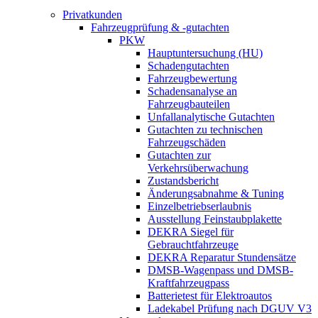
Privatkunden
Fahrzeugprüfung & -gutachten
PKW
Hauptuntersuchung (HU)
Schadengutachten
Fahrzeugbewertung
Schadensanalyse an
Fahrzeugbauteilen
Unfallanalytische Gutachten
Gutachten zu technischen
Fahrzeugschäden
Gutachten zur
Verkehrsüberwachung
Zustandsbericht
Änderungsabnahme & Tuning
Einzelbetriebserlaubnis
Ausstellung Feinstaubplakette
DEKRA Siegel für
Gebrauchtfahrzeuge
DEKRA Reparatur Stundensätze
DMSB-Wagenpass und DMSB-
Kraftfahrzeugpass
Batterietest für Elektroautos
Ladekabel Prüfung nach DGUV V3