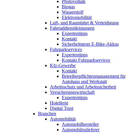
Photovoltaik
Biogas
Wasserstoff
Elektromobilität
Luft- und Raumfahrt & Verteidigung
Fahrraddienstleistungen
Expertentipps
Kontakt
Sicherheitstests E-Bike-Akkus
Fuhrparkservices
Expertentipps
Kontakt Fuhrparkservices
Kfz-Gewerbe
Kontakt
Betreiberpflichtenmanagement für
Autohaus und Werkstatt
Arbeitsschutz und Arbeitssicherheit
Versicherungswirtschaft
Expertentipps
Hotellerie
Digital Trust
Branchen
Automobilität
Automobilhersteller
Automobilzulieferer