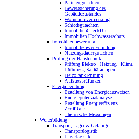
Parteiengutachten
Beweissicherung des
Gebäudezustandes
Wohnraumvermessung
Schiedsgutachten
ImmobilienCheckUp
Immobilien Hochwasserschutz
Immobilienbewertung
Immobilienwertermittlung
Nutzungsdauergutachten
Prüfung der Haustechnik
Prüfung Elektro-, Heizung-, Klima-,
Lüftungs-, Sanitäranlagen
Heizöltank Prüfung
Aufzugsprüfungen
Energieberatung
Erstellung von Energieausweisen
Energiepotenzialanalyse
Erstellung Energieeffizienz
Zertifikate
Thermische Messungen
Weiterbildung
Transport, Lager & Gefahrgut
Transportlogistik
Lagerlogistik