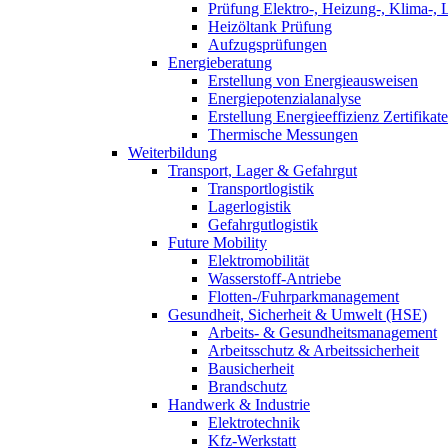
Prüfung Elektro-, Heizung-, Klima-, 
Heizöltank Prüfung
Aufzugsprüfungen
Energieberatung
Erstellung von Energieausweisen
Energiepotenzialanalyse
Erstellung Energieeffizienz Zertifikate
Thermische Messungen
Weiterbildung
Transport, Lager & Gefahrgut
Transportlogistik
Lagerlogistik
Gefahrgutlogistik
Future Mobility
Elektromobilität
Wasserstoff-Antriebe
Flotten-/Fuhrparkmanagement
Gesundheit, Sicherheit & Umwelt (HSE)
Arbeits- & Gesundheitsmanagement
Arbeitsschutz & Arbeitssicherheit
Bausicherheit
Brandschutz
Handwerk & Industrie
Elektrotechnik
Kfz-Werkstatt