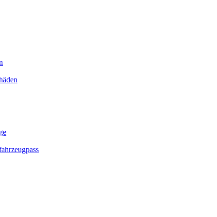
n
chäden
ge
ahrzeugpass