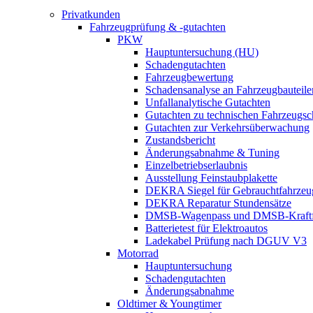
Privatkunden
Fahrzeugprüfung & -gutachten
PKW
Hauptuntersuchung (HU)
Schadengutachten
Fahrzeugbewertung
Schadensanalyse an Fahrzeugbauteile
Unfallanalytische Gutachten
Gutachten zu technischen Fahrzeugs
Gutachten zur Verkehrsüberwachung
Zustandsbericht
Änderungsabnahme & Tuning
Einzelbetriebserlaubnis
Ausstellung Feinstaubplakette
DEKRA Siegel für Gebrauchtfahrzeu
DEKRA Reparatur Stundensätze
DMSB-Wagenpass und DMSB-Kraftf
Batterietest für Elektroautos
Ladekabel Prüfung nach DGUV V3
Motorrad
Hauptuntersuchung
Schadengutachten
Änderungsabnahme
Oldtimer & Youngtimer