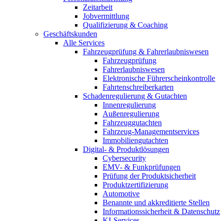
Zeitarbeit
Jobvermittlung
Qualifizierung & Coaching
Geschäftskunden
Alle Services
Fahrzeugprüfung & Fahrerlaubniswesen
Fahrzeugprüfung
Fahrerlaubniswesen
Elektronische Führerscheinkontrolle
Fahrtenschreiberkarten
Schadenregulierung & Gutachten
Innenregulierung
Außenregulierung
Fahrzeuggutachten
Fahrzeug-Managementservices
Immobiliengutachten
Digital- & Produktlösungen
Cybersecurity
EMV- & Funkprüfungen
Prüfung der Produktsicherheit
Produktzertifizierung
Automotive
Benannte und akkreditierte Stellen
Informationssicherheit & Datenschutz
KI-Services