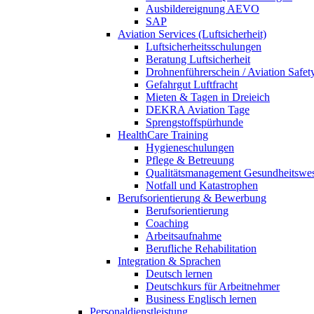
Ausbildereignung AEVO
SAP
Aviation Services (Luftsicherheit)
Luftsicherheitsschulungen
Beratung Luftsicherheit
Drohnenführerschein / Aviation Safet
Gefahrgut Luftfracht
Mieten & Tagen in Dreieich
DEKRA Aviation Tage
Sprengstoffspürhunde
HealthCare Training
Hygieneschulungen
Pflege & Betreuung
Qualitätsmanagement Gesundheitswe
Notfall und Katastrophen
Berufsorientierung & Bewerbung
Berufsorientierung
Coaching
Arbeitsaufnahme
Berufliche Rehabilitation
Integration & Sprachen
Deutsch lernen
Deutschkurs für Arbeitnehmer
Business Englisch lernen
Personaldienstleistung