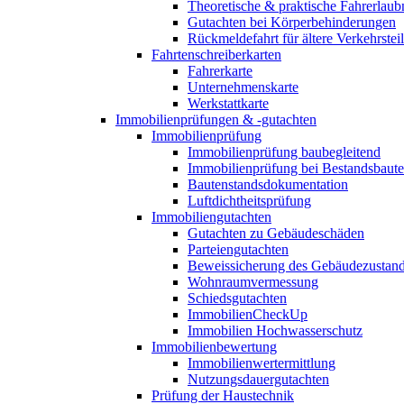
Theoretische & praktische Fahrerlaub
Gutachten bei Körperbehinderungen
Rückmeldefahrt für ältere Verkehrste
Fahrtenschreiberkarten
Fahrerkarte
Unternehmenskarte
Werkstattkarte
Immobilienprüfungen & -gutachten
Immobilienprüfung
Immobilienprüfung baubegleitend
Immobilienprüfung bei Bestandsbaut
Bautenstandsdokumentation
Luftdichtheitsprüfung
Immobiliengutachten
Gutachten zu Gebäudeschäden
Parteiengutachten
Beweissicherung des Gebäudezustan
Wohnraumvermessung
Schiedsgutachten
ImmobilienCheckUp
Immobilien Hochwasserschutz
Immobilienbewertung
Immobilienwertermittlung
Nutzungsdauergutachten
Prüfung der Haustechnik