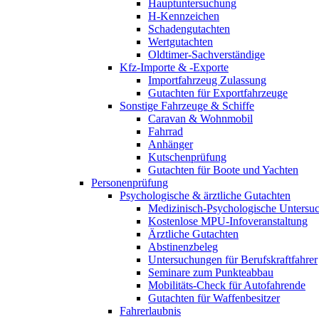
Hauptuntersuchung
H-Kennzeichen
Schadengutachten
Wertgutachten
Oldtimer-Sachverständige
Kfz-Importe & -Exporte
Importfahrzeug Zulassung
Gutachten für Exportfahrzeuge
Sonstige Fahrzeuge & Schiffe
Caravan & Wohnmobil
Fahrrad
Anhänger
Kutschenprüfung
Gutachten für Boote und Yachten
Personenprüfung
Psychologische & ärztliche Gutachten
Medizinisch-Psychologische Unters
Kostenlose MPU-Infoveranstaltung
Ärztliche Gutachten
Abstinenzbeleg
Untersuchungen für Berufskraftfahrer
Seminare zum Punkteabbau
Mobilitäts-Check für Autofahrende
Gutachten für Waffenbesitzer
Fahrerlaubnis