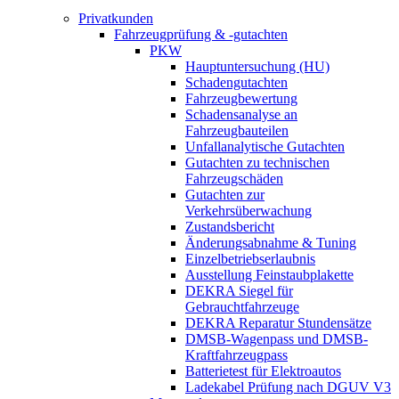
Privatkunden
Fahrzeugprüfung & -gutachten
PKW
Hauptuntersuchung (HU)
Schadengutachten
Fahrzeugbewertung
Schadensanalyse an
Fahrzeugbauteilen
Unfallanalytische Gutachten
Gutachten zu technischen
Fahrzeugschäden
Gutachten zur
Verkehrsüberwachung
Zustandsbericht
Änderungsabnahme & Tuning
Einzelbetriebserlaubnis
Ausstellung Feinstaubplakette
DEKRA Siegel für
Gebrauchtfahrzeuge
DEKRA Reparatur Stundensätze
DMSB-Wagenpass und DMSB-
Kraftfahrzeugpass
Batterietest für Elektroautos
Ladekabel Prüfung nach DGUV V3