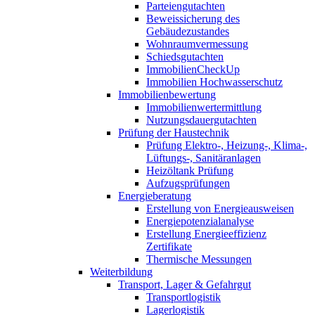
Parteiengutachten
Beweissicherung des
Gebäudezustandes
Wohnraumvermessung
Schiedsgutachten
ImmobilienCheckUp
Immobilien Hochwasserschutz
Immobilienbewertung
Immobilienwertermittlung
Nutzungsdauergutachten
Prüfung der Haustechnik
Prüfung Elektro-, Heizung-, Klima-,
Lüftungs-, Sanitäranlagen
Heizöltank Prüfung
Aufzugsprüfungen
Energieberatung
Erstellung von Energieausweisen
Energiepotenzialanalyse
Erstellung Energieeffizienz
Zertifikate
Thermische Messungen
Weiterbildung
Transport, Lager & Gefahrgut
Transportlogistik
Lagerlogistik