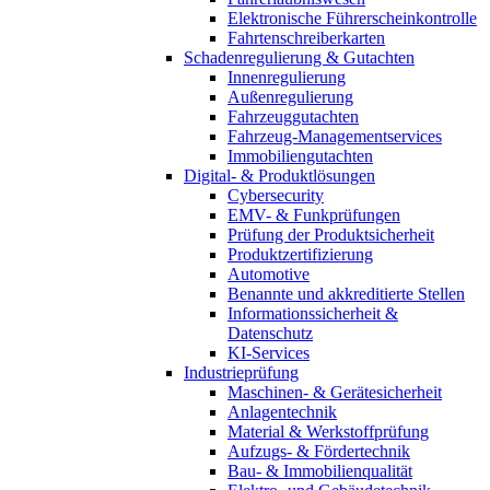
Elektronische Führerscheinkontrolle
Fahrtenschreiberkarten
Schadenregulierung & Gutachten
Innenregulierung
Außenregulierung
Fahrzeuggutachten
Fahrzeug-Managementservices
Immobiliengutachten
Digital- & Produktlösungen
Cybersecurity
EMV- & Funkprüfungen
Prüfung der Produktsicherheit
Produktzertifizierung
Automotive
Benannte und akkreditierte Stellen
Informationssicherheit &
Datenschutz
KI-Services
Industrieprüfung
Maschinen- & Gerätesicherheit
Anlagentechnik
Material & Werkstoffprüfung
Aufzugs- & Fördertechnik
Bau- & Immobilienqualität