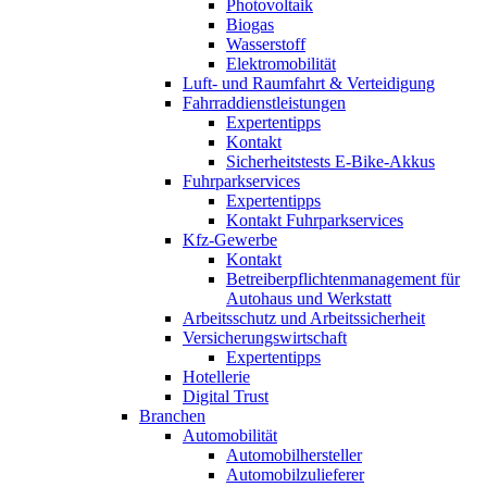
Photovoltaik
Biogas
Wasserstoff
Elektromobilität
Luft- und Raumfahrt & Verteidigung
Fahrraddienstleistungen
Expertentipps
Kontakt
Sicherheitstests E-Bike-Akkus
Fuhrparkservices
Expertentipps
Kontakt Fuhrparkservices
Kfz-Gewerbe
Kontakt
Betreiberpflichtenmanagement für
Autohaus und Werkstatt
Arbeitsschutz und Arbeitssicherheit
Versicherungswirtschaft
Expertentipps
Hotellerie
Digital Trust
Branchen
Automobilität
Automobilhersteller
Automobilzulieferer