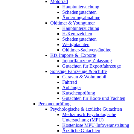
Motorrad
Hauptuntersuchung
Schadengutachten
Änderungsabnahme
Oldtimer & Youngtimer
Hauptuntersuchung
H-Kennzeichen
Schadengutachten
Wertgutachten
Oldtimer-Sachverständige
Kfz-Importe & -Exporte
Importfahrzeug Zulassung
Gutachten für Exportfahrzeuge
Sonstige Fahrzeuge & Schiffe
Caravan & Wohnmobil
Fahrrad
Anhänger
Kutschenprüfung
Gutachten für Boote und Yachten
Personenprüfung
Psychologische & ärztliche Gutachten
Medizinisch-Psychologische
Untersuchung (MPU)
Kostenlose MPU-Infoveranstaltung
Ärztliche Gutachten