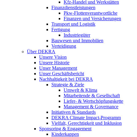
Kfz-Handel und Werkstätten
Finanzdienstleistungen
Pkw‑Flottenverantwortliche
Finanzen und Versicherungen
Transport und Logistik
Fertigung
Industriegüter
Bauwesen und Immobilien
Verteidigung
Über DEKRA
Unsere Vision
Unsere Historie
Unser Management
Unser Geschäftsbericht
Nachhaltigkeit bei DEKRA
Strategie & Ziele
Umwelt & Klima
Mitarbeitende & Gesellschaft
Liefer- & Wertschöpfungskette
Management & Governance
Initiativen & Standards
DEKRA Climate Impact-Programm
Vielfalt, Gerechtigkeit und Inklusion​
Sponsoring & Engagement
Kinderkappen