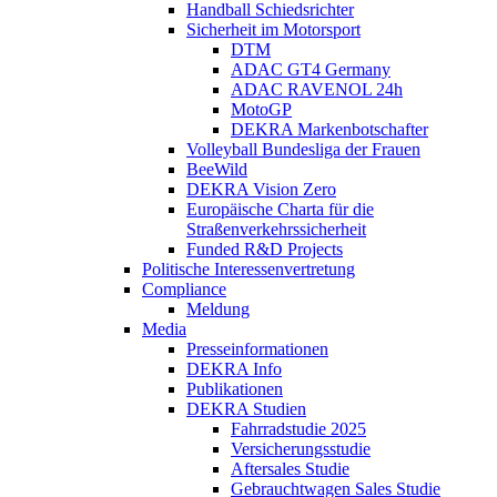
Handball Schiedsrichter
Sicherheit im Motorsport
DTM
ADAC GT4 Germany
ADAC RAVENOL 24h
MotoGP
DEKRA Markenbotschafter
Volleyball Bundesliga der Frauen
BeeWild
DEKRA Vision Zero
Europäische Charta für die
Straßenverkehrssicherheit
Funded R&D Projects
Politische Interessenvertretung
Compliance
Meldung
Media
Presseinformationen
DEKRA Info
Publikationen
DEKRA Studien
Fahrradstudie 2025
Versicherungsstudie
Aftersales Studie
Gebrauchtwagen Sales Studie