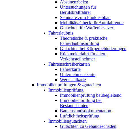
Abstinenzbeleg
Untersuchungen für
Berufskraftfahrer
Seminare zum Punkteabbau
Mobilitäts-Check für Autofahrende
Gutachten für Waffenbesitzer
Fahrerlaubnis
Theoretische & praktische
Fahrerlaubnisprüfung
Gutachten bei Körperbehinderungen
Rückmeldefahrt für ältere
Verkehrsteilnehmer
Fahrtenschreiberkarten
Fahrerkarte
Unternehmenskarte
Werkstattkarte
Immobilienprüfungen & -gutachten
Immobilienprüfung
Immobilienprüfung baubegleitend
Immobilienprüfung bei
Bestandsbauten
Bautenstandsdokumentation
Luftdichtheitsprüfung
Immobiliengutachten
Gutachten zu Gebäudeschäden