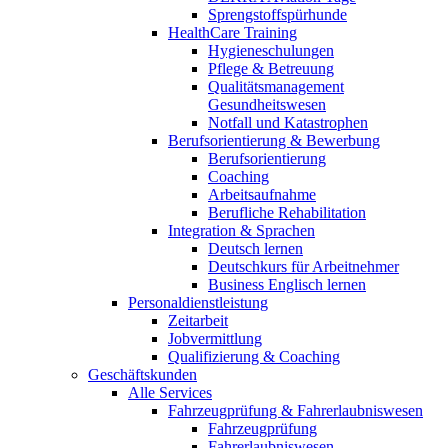
Sprengstoffspürhunde
HealthCare Training
Hygieneschulungen
Pflege & Betreuung
Qualitätsmanagement
Gesundheitswesen
Notfall und Katastrophen
Berufsorientierung & Bewerbung
Berufsorientierung
Coaching
Arbeitsaufnahme
Berufliche Rehabilitation
Integration & Sprachen
Deutsch lernen
Deutschkurs für Arbeitnehmer
Business Englisch lernen
Personaldienstleistung
Zeitarbeit
Jobvermittlung
Qualifizierung & Coaching
Geschäftskunden
Alle Services
Fahrzeugprüfung & Fahrerlaubniswesen
Fahrzeugprüfung
Fahrerlaubniswesen