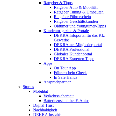
Ratgeber & Tipps
Ratgeber Auto & Mobilität
Ratgeber Tuning & Umbauten
Ratgeber Führerschein
Ratgeber Geschäftskunden
Oldtimer und Youngtimer-Tipps
Kundenmagazine & Portale
DEKRA Infoportal für das Kfz-
Gewerbe
DEKRA.net Mitgliederportal
DEKRA Professional
Globales Kundenportal
DEKRA Experten Tipps
Apps
On Tour App
Führerschein Check
In Safe Hands
Ansprechpartner
Stories
Mobilität
Verkehrssicherheit
Batteriezustand bei E-Autos
Digital Trust
Nachhaltigkeit
DEKRA Insights