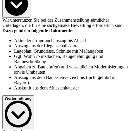
Wir unterstützen Sie bei der Zusammenstellung sämtlicher
Unterlagen, die für eine sachgemäße Bewertung erforderlich sind.
Dazu gehören folgende Dokumente:
Aktueller Grundbuchauszug bis Abt. II
Auszug aus der Liegenschaftskarte
Lageplan, Grundrisse, Schnitte mit Maßangaben
Ggf. Wohn-/Nutzflächen, Baugenehmigung und
Baubeschreibung
Angaben zu Baujahr(en) und wesentlichen Modernisierungen
sowie Umbauten
Auszug aus dem Baulastenverzeichnis (nicht geführt in
Bayern)
Auskunft aus dem Altlastenkataster
Wertermittlung
Ganz gleich ob Sie ein umfassendes Gutachten oder eine kürzere