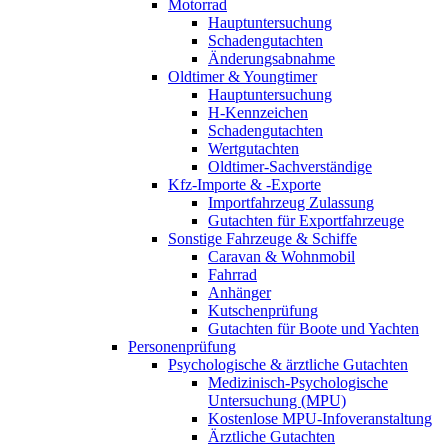
Motorrad
Hauptuntersuchung
Schadengutachten
Änderungsabnahme
Oldtimer & Youngtimer
Hauptuntersuchung
H-Kennzeichen
Schadengutachten
Wertgutachten
Oldtimer-Sachverständige
Kfz-Importe & -Exporte
Importfahrzeug Zulassung
Gutachten für Exportfahrzeuge
Sonstige Fahrzeuge & Schiffe
Caravan & Wohnmobil
Fahrrad
Anhänger
Kutschenprüfung
Gutachten für Boote und Yachten
Personenprüfung
Psychologische & ärztliche Gutachten
Medizinisch-Psychologische
Untersuchung (MPU)
Kostenlose MPU-Infoveranstaltung
Ärztliche Gutachten