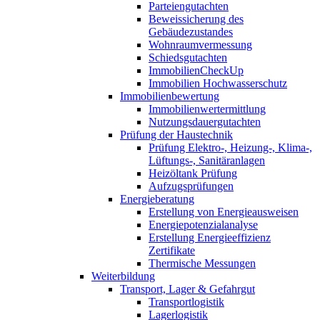
Parteiengutachten
Beweissicherung des
Gebäudezustandes
Wohnraumvermessung
Schiedsgutachten
ImmobilienCheckUp
Immobilien Hochwasserschutz
Immobilienbewertung
Immobilienwertermittlung
Nutzungsdauergutachten
Prüfung der Haustechnik
Prüfung Elektro-, Heizung-, Klima-,
Lüftungs-, Sanitäranlagen
Heizöltank Prüfung
Aufzugsprüfungen
Energieberatung
Erstellung von Energieausweisen
Energiepotenzialanalyse
Erstellung Energieeffizienz
Zertifikate
Thermische Messungen
Weiterbildung
Transport, Lager & Gefahrgut
Transportlogistik
Lagerlogistik