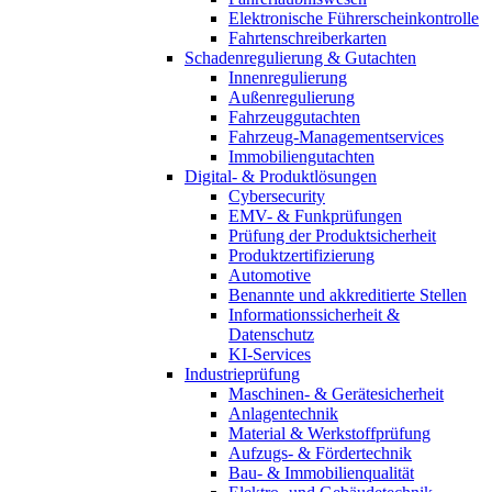
Elektronische Führerscheinkontrolle
Fahrtenschreiberkarten
Schadenregulierung & Gutachten
Innenregulierung
Außenregulierung
Fahrzeuggutachten
Fahrzeug-Managementservices
Immobiliengutachten
Digital- & Produktlösungen
Cybersecurity
EMV- & Funkprüfungen
Prüfung der Produktsicherheit
Produktzertifizierung
Automotive
Benannte und akkreditierte Stellen
Informationssicherheit &
Datenschutz
KI-Services
Industrieprüfung
Maschinen- & Gerätesicherheit
Anlagentechnik
Material & Werkstoffprüfung
Aufzugs- & Fördertechnik
Bau- & Immobilienqualität