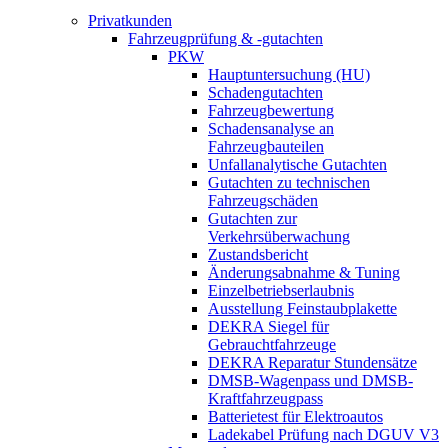
Privatkunden
Fahrzeugprüfung & -gutachten
PKW
Hauptuntersuchung (HU)
Schadengutachten
Fahrzeugbewertung
Schadensanalyse an
Fahrzeugbauteilen
Unfallanalytische Gutachten
Gutachten zu technischen
Fahrzeugschäden
Gutachten zur
Verkehrsüberwachung
Zustandsbericht
Änderungsabnahme & Tuning
Einzelbetriebserlaubnis
Ausstellung Feinstaubplakette
DEKRA Siegel für
Gebrauchtfahrzeuge
DEKRA Reparatur Stundensätze
DMSB-Wagenpass und DMSB-
Kraftfahrzeugpass
Batterietest für Elektroautos
Ladekabel Prüfung nach DGUV V3