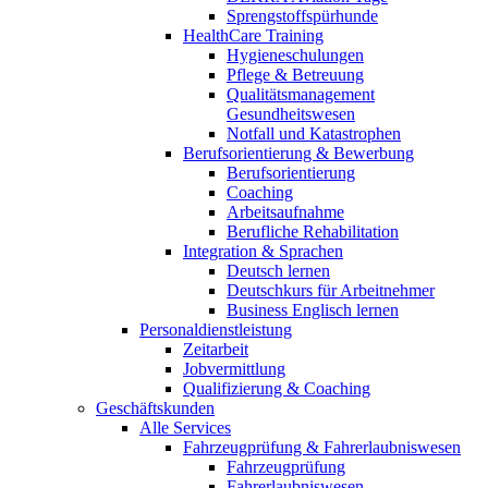
Sprengstoffspürhunde
HealthCare Training
Hygieneschulungen
Pflege & Betreuung
Qualitätsmanagement
Gesundheitswesen
Notfall und Katastrophen
Berufsorientierung & Bewerbung
Berufsorientierung
Coaching
Arbeitsaufnahme
Berufliche Rehabilitation
Integration & Sprachen
Deutsch lernen
Deutschkurs für Arbeitnehmer
Business Englisch lernen
Personaldienstleistung
Zeitarbeit
Jobvermittlung
Qualifizierung & Coaching
Geschäftskunden
Alle Services
Fahrzeugprüfung & Fahrerlaubniswesen
Fahrzeugprüfung
Fahrerlaubniswesen