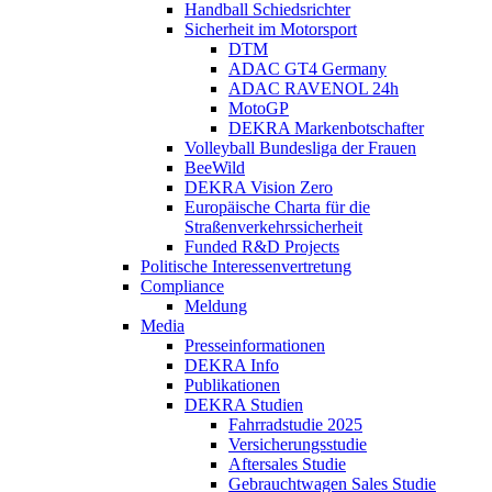
Handball Schiedsrichter
Sicherheit im Motorsport
DTM
ADAC GT4 Germany
ADAC RAVENOL 24h
MotoGP
DEKRA Markenbotschafter
Volleyball Bundesliga der Frauen
BeeWild
DEKRA Vision Zero
Europäische Charta für die
Straßenverkehrssicherheit
Funded R&D Projects
Politische Interessenvertretung
Compliance
Meldung
Media
Presseinformationen
DEKRA Info
Publikationen
DEKRA Studien
Fahrradstudie 2025
Versicherungsstudie
Aftersales Studie
Gebrauchtwagen Sales Studie