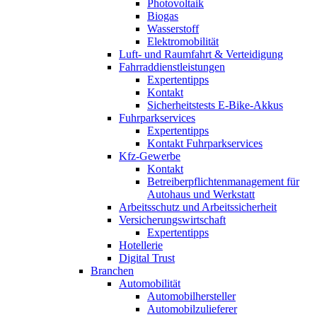
Photovoltaik
Biogas
Wasserstoff
Elektromobilität
Luft- und Raumfahrt & Verteidigung
Fahrraddienstleistungen
Expertentipps
Kontakt
Sicherheitstests E-Bike-Akkus
Fuhrparkservices
Expertentipps
Kontakt Fuhrparkservices
Kfz-Gewerbe
Kontakt
Betreiberpflichtenmanagement für
Autohaus und Werkstatt
Arbeitsschutz und Arbeitssicherheit
Versicherungswirtschaft
Expertentipps
Hotellerie
Digital Trust
Branchen
Automobilität
Automobilhersteller
Automobilzulieferer