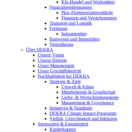
Kfz-Handel und Werkstätten
Finanzdienstleistungen
Pkw‑Flottenverantwortliche
Finanzen und Versicherungen
Transport und Logistik
Fertigung
Industriegüter
Bauwesen und Immobilien
Verteidigung
Über DEKRA
Unsere Vision
Unsere Historie
Unser Management
Unser Geschäftsbericht
Nachhaltigkeit bei DEKRA
Strategie & Ziele
Umwelt & Klima
Mitarbeitende & Gesellschaft
Liefer- & Wertschöpfungskette
Management & Governance
Initiativen & Standards
DEKRA Climate Impact-Programm
Vielfalt, Gerechtigkeit und Inklusion​
Sponsoring & Engagement
Kinderkappen