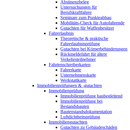
Abstinenzbeleg
Untersuchungen für
Berufskraftfahrer
Seminare zum Punkteabbau
Mobilitäts-Check für Autofahrende
Gutachten für Waffenbesitzer
Fahrerlaubnis
Theoretische & praktische
Fahrerlaubnisprüfung
Gutachten bei Körperbehinderungen
Rückmeldefahrt für ältere
Verkehrsteilnehmer
Fahrtenschreiberkarten
Fahrerkarte
Unternehmenskarte
Werkstattkarte
Immobilienprüfungen & -gutachten
Immobilienprüfung
Immobilienprüfung baubegleitend
Immobilienprüfung bei
Bestandsbauten
Bautenstandsdokumentation
Luftdichtheitsprüfung
Immobiliengutachten
Gutachten zu Gebäudeschäden