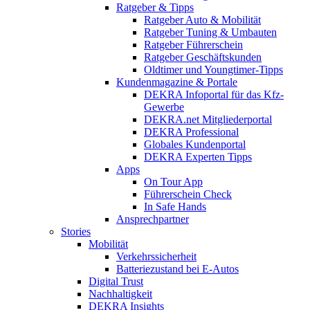
Ratgeber & Tipps
Ratgeber Auto & Mobilität
Ratgeber Tuning & Umbauten
Ratgeber Führerschein
Ratgeber Geschäftskunden
Oldtimer und Youngtimer-Tipps
Kundenmagazine & Portale
DEKRA Infoportal für das Kfz-
Gewerbe
DEKRA.net Mitgliederportal
DEKRA Professional
Globales Kundenportal
DEKRA Experten Tipps
Apps
On Tour App
Führerschein Check
In Safe Hands
Ansprechpartner
Stories
Mobilität
Verkehrssicherheit
Batteriezustand bei E-Autos
Digital Trust
Nachhaltigkeit
DEKRA Insights