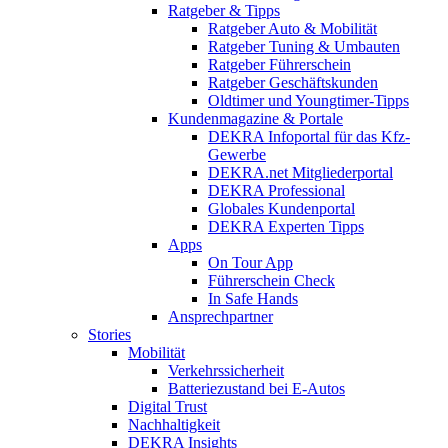
Ratgeber & Tipps
Ratgeber Auto & Mobilität
Ratgeber Tuning & Umbauten
Ratgeber Führerschein
Ratgeber Geschäftskunden
Oldtimer und Youngtimer-Tipps
Kundenmagazine & Portale
DEKRA Infoportal für das Kfz-
Gewerbe
DEKRA.net Mitgliederportal
DEKRA Professional
Globales Kundenportal
DEKRA Experten Tipps
Apps
On Tour App
Führerschein Check
In Safe Hands
Ansprechpartner
Stories
Mobilität
Verkehrssicherheit
Batteriezustand bei E-Autos
Digital Trust
Nachhaltigkeit
DEKRA Insights