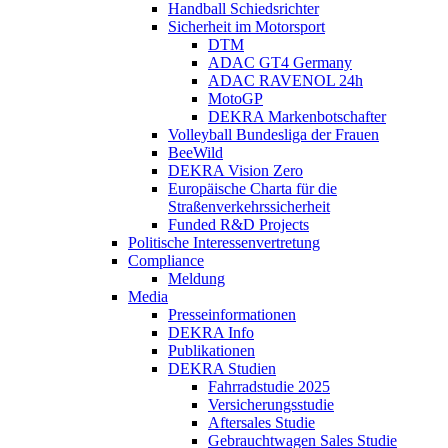
Handball Schiedsrichter
Sicherheit im Motorsport
DTM
ADAC GT4 Germany
ADAC RAVENOL 24h
MotoGP
DEKRA Markenbotschafter
Volleyball Bundesliga der Frauen
BeeWild
DEKRA Vision Zero
Europäische Charta für die
Straßenverkehrssicherheit
Funded R&D Projects
Politische Interessenvertretung
Compliance
Meldung
Media
Presseinformationen
DEKRA Info
Publikationen
DEKRA Studien
Fahrradstudie 2025
Versicherungsstudie
Aftersales Studie
Gebrauchtwagen Sales Studie