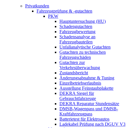
Privatkunden
Fahrzeugprüfung & -gutachten
PKW
Hauptuntersuchung (HU)
Schadengutachten
Fahrzeugbewertung
Schadensanalyse an
Fahrzeugbauteilen
Unfallanalytische Gutachten
Gutachten zu technischen
Fahrzeugschäden
Gutachten zur
Verkehrsüberwachung
Zustandsbericht
Änderungsabnahme & Tuning
Einzelbetriebserlaubnis
Ausstellung Feinstaubplakette
DEKRA Siegel für
Gebrauchtfahrzeuge
DEKRA Reparatur Stundensätze
DMSB-Wagenpass und DMSB-
Kraftfahrzeugpass
Batterietest für Elektroautos
Ladekabel Prüfung nach DGUV V3