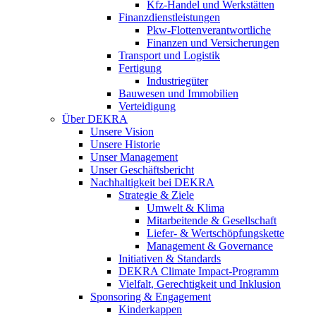
Kfz-Handel und Werkstätten
Finanzdienstleistungen
Pkw‑Flottenverantwortliche
Finanzen und Versicherungen
Transport und Logistik
Fertigung
Industriegüter
Bauwesen und Immobilien
Verteidigung
Über DEKRA
Unsere Vision
Unsere Historie
Unser Management
Unser Geschäftsbericht
Nachhaltigkeit bei DEKRA
Strategie & Ziele
Umwelt & Klima
Mitarbeitende & Gesellschaft
Liefer- & Wertschöpfungskette
Management & Governance
Initiativen & Standards
DEKRA Climate Impact-Programm
Vielfalt, Gerechtigkeit und Inklusion​
Sponsoring & Engagement
Kinderkappen