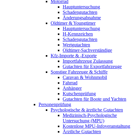
Motorrad
Hauptuntersuchung
Schadengutachten
Änderungsabnahme
Oldtimer & Youngtimer
Hauptuntersuchung
H-Kennzeichen
Schadengutachten
Wertgutachten
Oldtimer-Sachverständige
Kfz-Importe & -Exporte
Importfahrzeug Zulassung
Gutachten für Exportfahrzeuge
Sonstige Fahrzeuge & Schiffe
Caravan & Wohnmobil
Fahrrad
Anhänger
Kutschenprüfung
Gutachten für Boote und Yachten
Personenprüfung
Psychologische & ärztliche Gutachten
Medizinisch-Psychologische
Untersuchung (MPU)
Kostenlose MPU-Infoveranstaltung
Ärztliche Gutachten