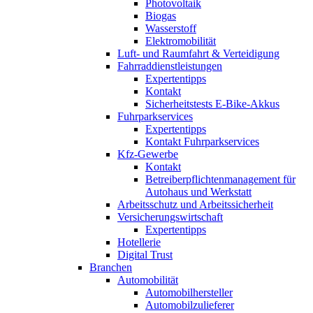
Photovoltaik
Biogas
Wasserstoff
Elektromobilität
Luft- und Raumfahrt & Verteidigung
Fahrraddienstleistungen
Expertentipps
Kontakt
Sicherheitstests E-Bike-Akkus
Fuhrparkservices
Expertentipps
Kontakt Fuhrparkservices
Kfz-Gewerbe
Kontakt
Betreiberpflichtenmanagement für
Autohaus und Werkstatt
Arbeitsschutz und Arbeitssicherheit
Versicherungswirtschaft
Expertentipps
Hotellerie
Digital Trust
Branchen
Automobilität
Automobilhersteller
Automobilzulieferer