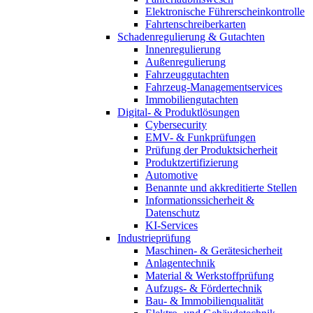
Elektronische Führerscheinkontrolle
Fahrtenschreiberkarten
Schadenregulierung & Gutachten
Innenregulierung
Außenregulierung
Fahrzeuggutachten
Fahrzeug-Managementservices
Immobiliengutachten
Digital- & Produktlösungen
Cybersecurity
EMV- & Funkprüfungen
Prüfung der Produktsicherheit
Produktzertifizierung
Automotive
Benannte und akkreditierte Stellen
Informationssicherheit &
Datenschutz
KI-Services
Industrieprüfung
Maschinen- & Gerätesicherheit
Anlagentechnik
Material & Werkstoffprüfung
Aufzugs- & Fördertechnik
Bau- & Immobilienqualität