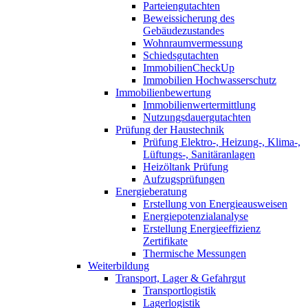
Parteiengutachten
Beweissicherung des
Gebäudezustandes
Wohnraumvermessung
Schiedsgutachten
ImmobilienCheckUp
Immobilien Hochwasserschutz
Immobilienbewertung
Immobilienwertermittlung
Nutzungsdauergutachten
Prüfung der Haustechnik
Prüfung Elektro-, Heizung-, Klima-,
Lüftungs-, Sanitäranlagen
Heizöltank Prüfung
Aufzugsprüfungen
Energieberatung
Erstellung von Energieausweisen
Energiepotenzialanalyse
Erstellung Energieeffizienz
Zertifikate
Thermische Messungen
Weiterbildung
Transport, Lager & Gefahrgut
Transportlogistik
Lagerlogistik