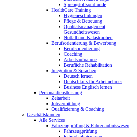
Sprengstoffspürhunde
HealthCare Training
Hygieneschulungen
Pflege & Betreuung
Qualitätsmanagement
Gesundheitswesen
Notfall und Katastrophen
Berufsorientierung & Bewerbung
Berufsorientierung
Coaching
Arbeitsaufnahme
Berufliche Rehabilitation
Integration & Sprachen
Deutsch lernen
Deutschkurs für Arbeitnehmer
Business Englisch lernen
Personaldienstleistung
Zeitarbeit
Jobvermittlung
Qualifizierung & Coaching
Geschäftskunden
Alle Services
Fahrzeugprüfung & Fahrerlaubniswesen
Fahrzeugprüfung
Fahrerlaubniswesen