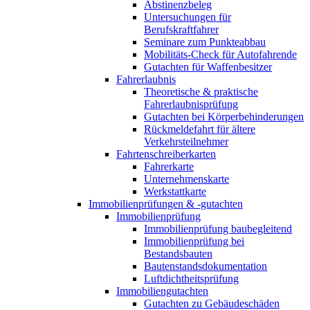
Abstinenzbeleg
Untersuchungen für
Berufskraftfahrer
Seminare zum Punkteabbau
Mobilitäts-Check für Autofahrende
Gutachten für Waffenbesitzer
Fahrerlaubnis
Theoretische & praktische
Fahrerlaubnisprüfung
Gutachten bei Körperbehinderungen
Rückmeldefahrt für ältere
Verkehrsteilnehmer
Fahrtenschreiberkarten
Fahrerkarte
Unternehmenskarte
Werkstattkarte
Immobilienprüfungen & -gutachten
Immobilienprüfung
Immobilienprüfung baubegleitend
Immobilienprüfung bei
Bestandsbauten
Bautenstandsdokumentation
Luftdichtheitsprüfung
Immobiliengutachten
Gutachten zu Gebäudeschäden