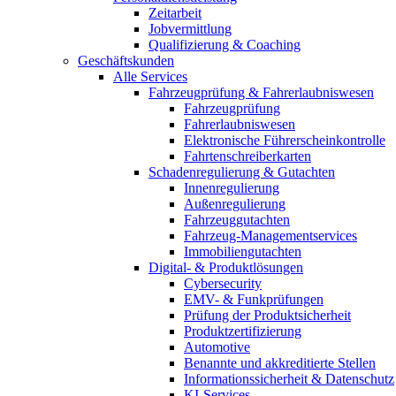
Zeitarbeit
Jobvermittlung
Qualifizierung & Coaching
Geschäftskunden
Alle Services
Fahrzeugprüfung & Fahrerlaubniswesen
Fahrzeugprüfung
Fahrerlaubniswesen
Elektronische Führerscheinkontrolle
Fahrtenschreiberkarten
Schadenregulierung & Gutachten
Innenregulierung
Außenregulierung
Fahrzeuggutachten
Fahrzeug-Managementservices
Immobiliengutachten
Digital- & Produktlösungen
Cybersecurity
EMV- & Funkprüfungen
Prüfung der Produktsicherheit
Produktzertifizierung
Automotive
Benannte und akkreditierte Stellen
Informationssicherheit & Datenschutz
KI-Services