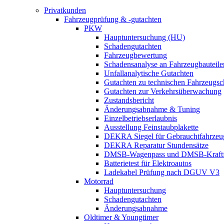
Privatkunden
Fahrzeugprüfung & -gutachten
PKW
Hauptuntersuchung (HU)
Schadengutachten
Fahrzeugbewertung
Schadensanalyse an Fahrzeugbauteile
Unfallanalytische Gutachten
Gutachten zu technischen Fahrzeugs
Gutachten zur Verkehrsüberwachung
Zustandsbericht
Änderungsabnahme & Tuning
Einzelbetriebserlaubnis
Ausstellung Feinstaubplakette
DEKRA Siegel für Gebrauchtfahrzeu
DEKRA Reparatur Stundensätze
DMSB-Wagenpass und DMSB-Kraftf
Batterietest für Elektroautos
Ladekabel Prüfung nach DGUV V3
Motorrad
Hauptuntersuchung
Schadengutachten
Änderungsabnahme
Oldtimer & Youngtimer