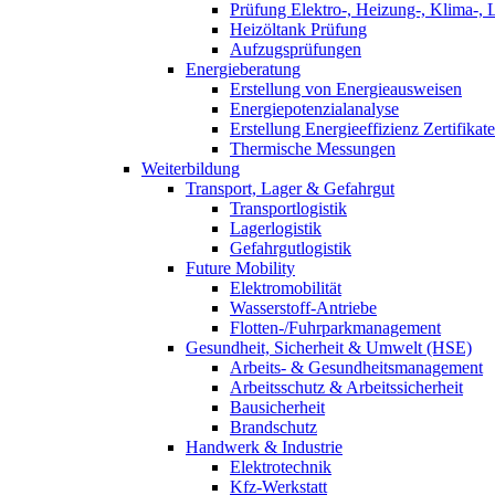
Prüfung Elektro-, Heizung-, Klima-, 
Heizöltank Prüfung
Aufzugsprüfungen
Energieberatung
Erstellung von Energieausweisen
Energiepotenzialanalyse
Erstellung Energieeffizienz Zertifikate
Thermische Messungen
Weiterbildung
Transport, Lager & Gefahrgut
Transportlogistik
Lagerlogistik
Gefahrgutlogistik
Future Mobility
Elektromobilität
Wasserstoff-Antriebe
Flotten-/Fuhrparkmanagement
Gesundheit, Sicherheit & Umwelt (HSE)
Arbeits- & Gesundheitsmanagement
Arbeitsschutz & Arbeitssicherheit
Bausicherheit
Brandschutz
Handwerk & Industrie
Elektrotechnik
Kfz-Werkstatt