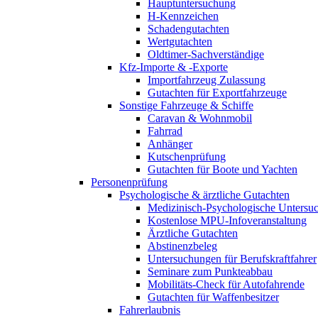
Hauptuntersuchung
H-Kennzeichen
Schadengutachten
Wertgutachten
Oldtimer-Sachverständige
Kfz-Importe & -Exporte
Importfahrzeug Zulassung
Gutachten für Exportfahrzeuge
Sonstige Fahrzeuge & Schiffe
Caravan & Wohnmobil
Fahrrad
Anhänger
Kutschenprüfung
Gutachten für Boote und Yachten
Personenprüfung
Psychologische & ärztliche Gutachten
Medizinisch-Psychologische Unters
Kostenlose MPU-Infoveranstaltung
Ärztliche Gutachten
Abstinenzbeleg
Untersuchungen für Berufskraftfahrer
Seminare zum Punkteabbau
Mobilitäts-Check für Autofahrende
Gutachten für Waffenbesitzer
Fahrerlaubnis