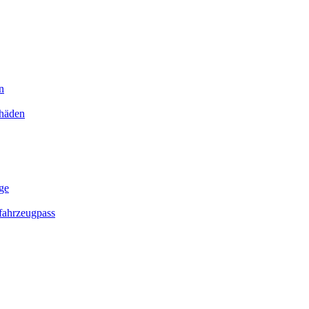
n
chäden
ge
ahrzeugpass