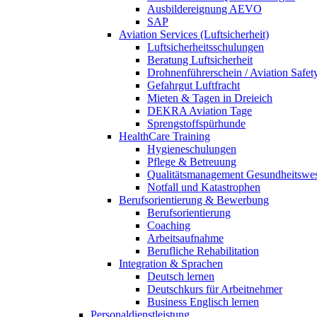
Ausbildereignung AEVO
SAP
Aviation Services (Luftsicherheit)
Luftsicherheitsschulungen
Beratung Luftsicherheit
Drohnenführerschein / Aviation Safet
Gefahrgut Luftfracht
Mieten & Tagen in Dreieich
DEKRA Aviation Tage
Sprengstoffspürhunde
HealthCare Training
Hygieneschulungen
Pflege & Betreuung
Qualitätsmanagement Gesundheitswe
Notfall und Katastrophen
Berufsorientierung & Bewerbung
Berufsorientierung
Coaching
Arbeitsaufnahme
Berufliche Rehabilitation
Integration & Sprachen
Deutsch lernen
Deutschkurs für Arbeitnehmer
Business Englisch lernen
Personaldienstleistung