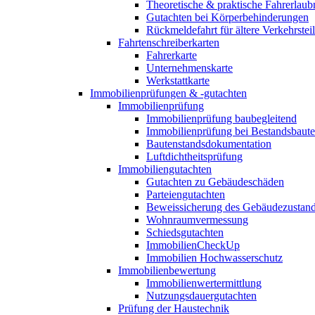
Theoretische & praktische Fahrerlaub
Gutachten bei Körperbehinderungen
Rückmeldefahrt für ältere Verkehrste
Fahrtenschreiberkarten
Fahrerkarte
Unternehmenskarte
Werkstattkarte
Immobilienprüfungen & -gutachten
Immobilienprüfung
Immobilienprüfung baubegleitend
Immobilienprüfung bei Bestandsbaut
Bautenstandsdokumentation
Luftdichtheitsprüfung
Immobiliengutachten
Gutachten zu Gebäudeschäden
Parteiengutachten
Beweissicherung des Gebäudezustan
Wohnraumvermessung
Schiedsgutachten
ImmobilienCheckUp
Immobilien Hochwasserschutz
Immobilienbewertung
Immobilienwertermittlung
Nutzungsdauergutachten
Prüfung der Haustechnik