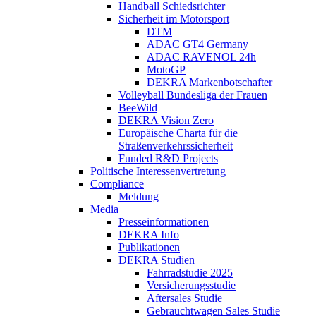
Handball Schiedsrichter
Sicherheit im Motorsport
DTM
ADAC GT4 Germany
ADAC RAVENOL 24h
MotoGP
DEKRA Markenbotschafter
Volleyball Bundesliga der Frauen
BeeWild
DEKRA Vision Zero
Europäische Charta für die
Straßenverkehrssicherheit
Funded R&D Projects
Politische Interessenvertretung
Compliance
Meldung
Media
Presseinformationen
DEKRA Info
Publikationen
DEKRA Studien
Fahrradstudie 2025
Versicherungsstudie
Aftersales Studie
Gebrauchtwagen Sales Studie