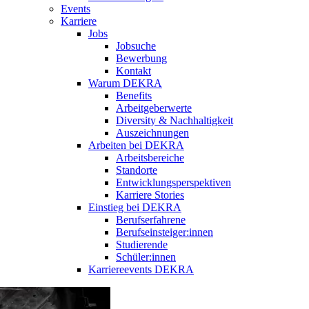
Events
Karriere
Jobs
Jobsuche
Bewerbung
Kontakt
Warum DEKRA
Benefits
Arbeitgeberwerte
Diversity & Nachhaltigkeit
Auszeichnungen
Arbeiten bei DEKRA
Arbeitsbereiche
Standorte
Entwicklungsperspektiven
Karriere Stories
Einstieg bei DEKRA
Berufserfahrene
Berufseinsteiger:innen
Studierende
Schüler:innen
Karriereevents DEKRA