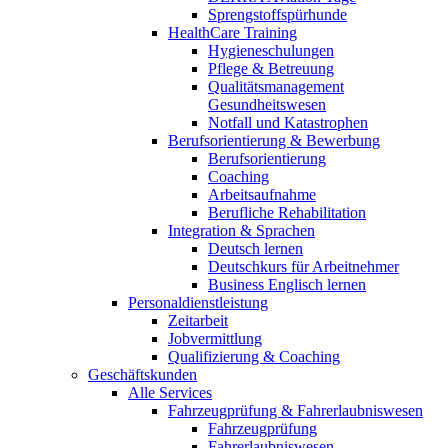
Sprengstoffspürhunde
HealthCare Training
Hygieneschulungen
Pflege & Betreuung
Qualitätsmanagement
Gesundheitswesen
Notfall und Katastrophen
Berufsorientierung & Bewerbung
Berufsorientierung
Coaching
Arbeitsaufnahme
Berufliche Rehabilitation
Integration & Sprachen
Deutsch lernen
Deutschkurs für Arbeitnehmer
Business Englisch lernen
Personaldienstleistung
Zeitarbeit
Jobvermittlung
Qualifizierung & Coaching
Geschäftskunden
Alle Services
Fahrzeugprüfung & Fahrerlaubniswesen
Fahrzeugprüfung
Fahrerlaubniswesen