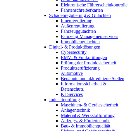
Elektronische Führerscheinkontrolle
Fahrtenschreiberkarten
Schadenregulierung & Gutachten
Innenregulierung
Außenregulierung
Fahrzeuggutachten
Fahrzeug-Managementservices
Immobiliengutachten
Digital- & Produktlösungen
Cybersecurity
EMV- & Funkprüfungen
Prüfung der Produktsicherheit
Produktzertifizierung
Automotive
Benannte und akkreditierte Stellen
Informationssicherheit &
Datenschutz
KI-Services
Industrieprüfung
Maschinen- & Gerätesicherheit
Anlagentechnik
Material & Werkstoffprüfung
Aufzugs- & Fördertechnik
Bau- & Immobilienqualität