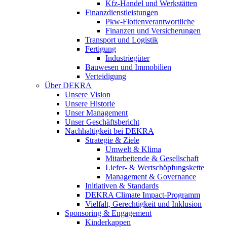
Kfz-Handel und Werkstätten
Finanzdienstleistungen
Pkw‑Flottenverantwortliche
Finanzen und Versicherungen
Transport und Logistik
Fertigung
Industriegüter
Bauwesen und Immobilien
Verteidigung
Über DEKRA
Unsere Vision
Unsere Historie
Unser Management
Unser Geschäftsbericht
Nachhaltigkeit bei DEKRA
Strategie & Ziele
Umwelt & Klima
Mitarbeitende & Gesellschaft
Liefer- & Wertschöpfungskette
Management & Governance
Initiativen & Standards
DEKRA Climate Impact-Programm
Vielfalt, Gerechtigkeit und Inklusion​
Sponsoring & Engagement
Kinderkappen