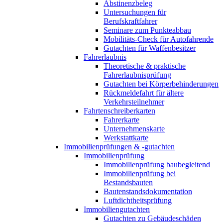
Abstinenzbeleg
Untersuchungen für
Berufskraftfahrer
Seminare zum Punkteabbau
Mobilitäts-Check für Autofahrende
Gutachten für Waffenbesitzer
Fahrerlaubnis
Theoretische & praktische
Fahrerlaubnisprüfung
Gutachten bei Körperbehinderungen
Rückmeldefahrt für ältere
Verkehrsteilnehmer
Fahrtenschreiberkarten
Fahrerkarte
Unternehmenskarte
Werkstattkarte
Immobilienprüfungen & -gutachten
Immobilienprüfung
Immobilienprüfung baubegleitend
Immobilienprüfung bei
Bestandsbauten
Bautenstandsdokumentation
Luftdichtheitsprüfung
Immobiliengutachten
Gutachten zu Gebäudeschäden