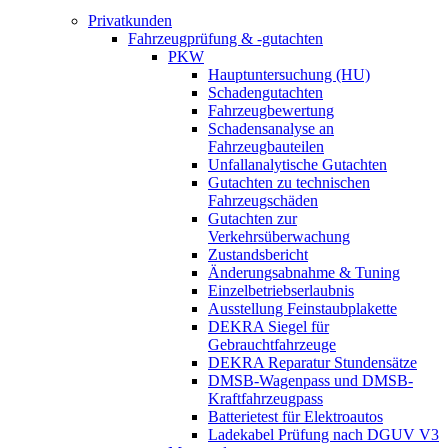
Privatkunden
Fahrzeugprüfung & -gutachten
PKW
Hauptuntersuchung (HU)
Schadengutachten
Fahrzeugbewertung
Schadensanalyse an
Fahrzeugbauteilen
Unfallanalytische Gutachten
Gutachten zu technischen
Fahrzeugschäden
Gutachten zur
Verkehrsüberwachung
Zustandsbericht
Änderungsabnahme & Tuning
Einzelbetriebserlaubnis
Ausstellung Feinstaubplakette
DEKRA Siegel für
Gebrauchtfahrzeuge
DEKRA Reparatur Stundensätze
DMSB-Wagenpass und DMSB-
Kraftfahrzeugpass
Batterietest für Elektroautos
Ladekabel Prüfung nach DGUV V3