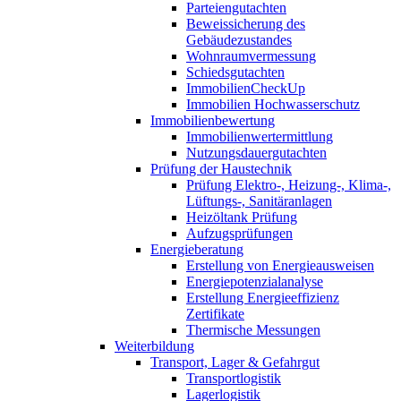
Parteiengutachten
Beweissicherung des
Gebäudezustandes
Wohnraumvermessung
Schiedsgutachten
ImmobilienCheckUp
Immobilien Hochwasserschutz
Immobilienbewertung
Immobilienwertermittlung
Nutzungsdauergutachten
Prüfung der Haustechnik
Prüfung Elektro-, Heizung-, Klima-,
Lüftungs-, Sanitäranlagen
Heizöltank Prüfung
Aufzugsprüfungen
Energieberatung
Erstellung von Energieausweisen
Energiepotenzialanalyse
Erstellung Energieeffizienz
Zertifikate
Thermische Messungen
Weiterbildung
Transport, Lager & Gefahrgut
Transportlogistik
Lagerlogistik