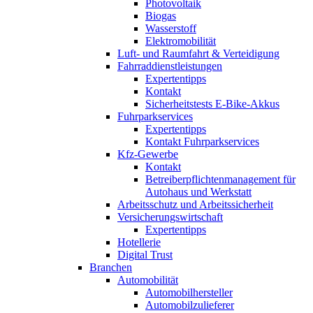
Photovoltaik
Biogas
Wasserstoff
Elektromobilität
Luft- und Raumfahrt & Verteidigung
Fahrraddienstleistungen
Expertentipps
Kontakt
Sicherheitstests E-Bike-Akkus
Fuhrparkservices
Expertentipps
Kontakt Fuhrparkservices
Kfz-Gewerbe
Kontakt
Betreiberpflichtenmanagement für
Autohaus und Werkstatt
Arbeitsschutz und Arbeitssicherheit
Versicherungswirtschaft
Expertentipps
Hotellerie
Digital Trust
Branchen
Automobilität
Automobilhersteller
Automobilzulieferer