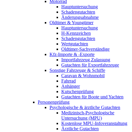
Motorrad
Hauptuntersuchung
Schadengutachten
Änderungsabnahme
Oldtimer & Youngtimer
Hauptuntersuchung
H-Kennzeichen
Schadengutachten
Wertgutachten
Oldtimer-Sachverständige
Kfz-Importe & -Exporte
Importfahrzeug Zulassung
Gutachten für Exportfahrzeuge
Sonstige Fahrzeuge & Schiffe
Caravan & Wohnmobil
Fahrrad
Anhänger
Kutschenprüfung
Gutachten für Boote und Yachten
Personenprüfung
Psychologische & ärztliche Gutachten
Medizinisch-Psychologische
Untersuchung (MPU)
Kostenlose MPU-Infoveranstaltung
Ärztliche Gutachten