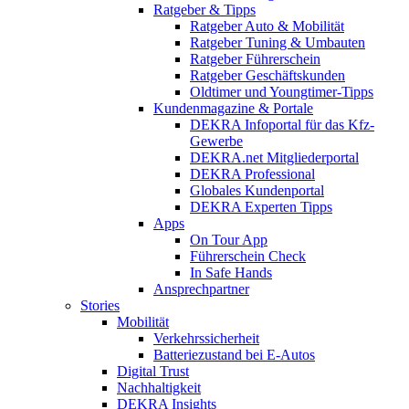
Ratgeber & Tipps
Ratgeber Auto & Mobilität
Ratgeber Tuning & Umbauten
Ratgeber Führerschein
Ratgeber Geschäftskunden
Oldtimer und Youngtimer-Tipps
Kundenmagazine & Portale
DEKRA Infoportal für das Kfz-
Gewerbe
DEKRA.net Mitgliederportal
DEKRA Professional
Globales Kundenportal
DEKRA Experten Tipps
Apps
On Tour App
Führerschein Check
In Safe Hands
Ansprechpartner
Stories
Mobilität
Verkehrssicherheit
Batteriezustand bei E-Autos
Digital Trust
Nachhaltigkeit
DEKRA Insights