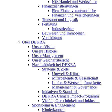
Kfz-Handel und Werkstätten
Finanzdienstleistungen
Pkw‑Flottenverantwortliche
Finanzen und Versicherungen
Transport und Logistik
Fertigung
Industriegüter
Bauwesen und Immobilien
Verteidigung
Über DEKRA
Unsere Vision
Unsere Historie
Unser Management
Unser Geschäftsbericht
Nachhaltigkeit bei DEKRA
Strategie & Ziele
Umwelt & Klima
Mitarbeitende & Gesellschaft
Liefer- & Wertschöpfungskette
Management & Governance
Initiativen & Standards
DEKRA Climate Impact-Programm
Vielfalt, Gerechtigkeit und Inklusion​
Sponsoring & Engagement
Kinderkappen