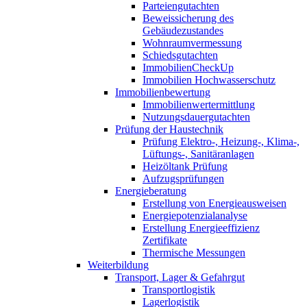
Parteiengutachten
Beweissicherung des
Gebäudezustandes
Wohnraumvermessung
Schiedsgutachten
ImmobilienCheckUp
Immobilien Hochwasserschutz
Immobilienbewertung
Immobilienwertermittlung
Nutzungsdauergutachten
Prüfung der Haustechnik
Prüfung Elektro-, Heizung-, Klima-,
Lüftungs-, Sanitäranlagen
Heizöltank Prüfung
Aufzugsprüfungen
Energieberatung
Erstellung von Energieausweisen
Energiepotenzialanalyse
Erstellung Energieeffizienz
Zertifikate
Thermische Messungen
Weiterbildung
Transport, Lager & Gefahrgut
Transportlogistik
Lagerlogistik