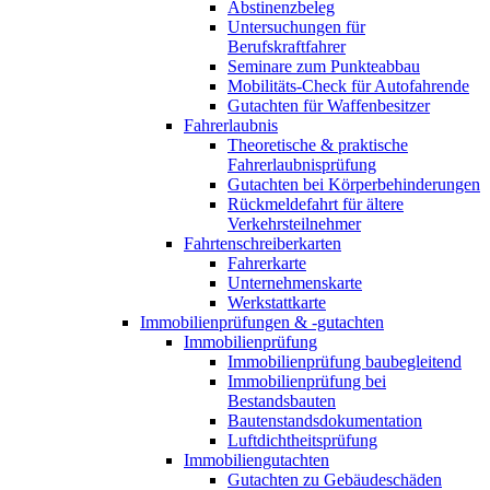
Abstinenzbeleg
Untersuchungen für
Berufskraftfahrer
Seminare zum Punkteabbau
Mobilitäts-Check für Autofahrende
Gutachten für Waffenbesitzer
Fahrerlaubnis
Theoretische & praktische
Fahrerlaubnisprüfung
Gutachten bei Körperbehinderungen
Rückmeldefahrt für ältere
Verkehrsteilnehmer
Fahrtenschreiberkarten
Fahrerkarte
Unternehmenskarte
Werkstattkarte
Immobilienprüfungen & -gutachten
Immobilienprüfung
Immobilienprüfung baubegleitend
Immobilienprüfung bei
Bestandsbauten
Bautenstandsdokumentation
Luftdichtheitsprüfung
Immobiliengutachten
Gutachten zu Gebäudeschäden