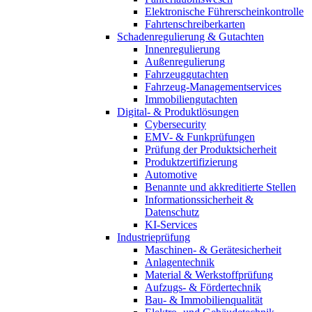
Elektronische Führerscheinkontrolle
Fahrtenschreiberkarten
Schadenregulierung & Gutachten
Innenregulierung
Außenregulierung
Fahrzeuggutachten
Fahrzeug-Managementservices
Immobiliengutachten
Digital- & Produktlösungen
Cybersecurity
EMV- & Funkprüfungen
Prüfung der Produktsicherheit
Produktzertifizierung
Automotive
Benannte und akkreditierte Stellen
Informationssicherheit &
Datenschutz
KI-Services
Industrieprüfung
Maschinen- & Gerätesicherheit
Anlagentechnik
Material & Werkstoffprüfung
Aufzugs- & Fördertechnik
Bau- & Immobilienqualität