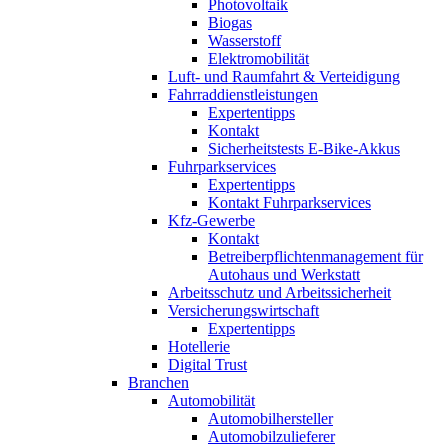
Photovoltaik
Biogas
Wasserstoff
Elektromobilität
Luft- und Raumfahrt & Verteidigung
Fahrraddienstleistungen
Expertentipps
Kontakt
Sicherheitstests E-Bike-Akkus
Fuhrparkservices
Expertentipps
Kontakt Fuhrparkservices
Kfz-Gewerbe
Kontakt
Betreiberpflichtenmanagement für
Autohaus und Werkstatt
Arbeitsschutz und Arbeitssicherheit
Versicherungswirtschaft
Expertentipps
Hotellerie
Digital Trust
Branchen
Automobilität
Automobilhersteller
Automobilzulieferer