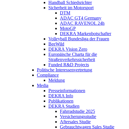
Handball Schiedsrichter
Sicherheit im Motorsport
DTM
ADAC GT4 Germany
ADAC RAVENOL 24h
MotoGP
DEKRA Markenbotschafter
Volleyball Bundesliga der Frauen
BeeWild
DEKRA Vision Zero
Europäische Charta für die
Straßenverkehrssicherheit
Funded R&D Projects
Politische Interessenvertretung
Compliance
Meldung
Media
Presseinformationen
DEKRA Info
Publikationen
DEKRA Studien
Fahrradstudie 2025
Versicherungsstudie
Aftersales Studie
Gebrauchtwagen Sales Studie