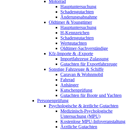
Motorrad
Hauptuntersuchung
Schadengutachten
Änderungsabnahme
Oldtimer & Youngtimer
Hauptuntersuchung
H-Kennzeichen
Schadengutachten
Wertgutachten
Oldtimer-Sachverständige
Kfz-Importe & -Exporte
Importfahrzeug Zulassung
Gutachten für Exportfahrzeuge
Sonstige Fahrzeuge & Schiffe
Caravan & Wohnmobil
Fahrrad
Anhänger
Kutschenprüfung
Gutachten für Boote und Yachten
Personenprüfung
Psychologische & ärztliche Gutachten
Medizinisch-Psychologische
Untersuchung (MPU)
Kostenlose MPU-Infoveranstaltung
Ärztliche Gutachten