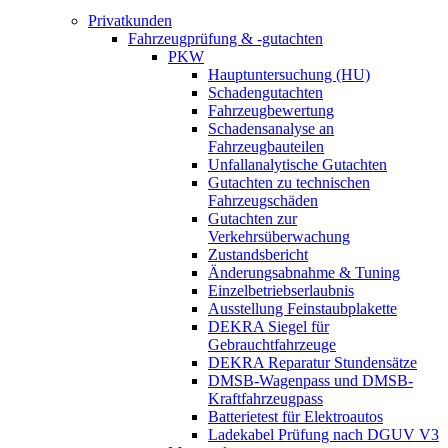
Privatkunden
Fahrzeugprüfung & -gutachten
PKW
Hauptuntersuchung (HU)
Schadengutachten
Fahrzeugbewertung
Schadensanalyse an
Fahrzeugbauteilen
Unfallanalytische Gutachten
Gutachten zu technischen
Fahrzeugschäden
Gutachten zur
Verkehrsüberwachung
Zustandsbericht
Änderungsabnahme & Tuning
Einzelbetriebserlaubnis
Ausstellung Feinstaubplakette
DEKRA Siegel für
Gebrauchtfahrzeuge
DEKRA Reparatur Stundensätze
DMSB-Wagenpass und DMSB-
Kraftfahrzeugpass
Batterietest für Elektroautos
Ladekabel Prüfung nach DGUV V3