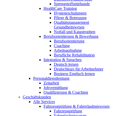
Sprengstoffspürhunde
HealthCare Training
Hygieneschulungen
Pflege & Betreuung
Qualitätsmanagement
Gesundheitswesen
Notfall und Katastrophen
Berufsorientierung & Bewerbung
Berufsorientierung
Coaching
Arbeitsaufnahme
Berufliche Rehabilitation
Integration & Sprachen
Deutsch lernen
Deutschkurs für Arbeitnehmer
Business Englisch lernen
Personaldienstleistung
Zeitarbeit
Jobvermittlung
Qualifizierung & Coaching
Geschäftskunden
Alle Services
Fahrzeugprüfung & Fahrerlaubniswesen
Fahrzeugprüfung
Fahrerlaubniswesen