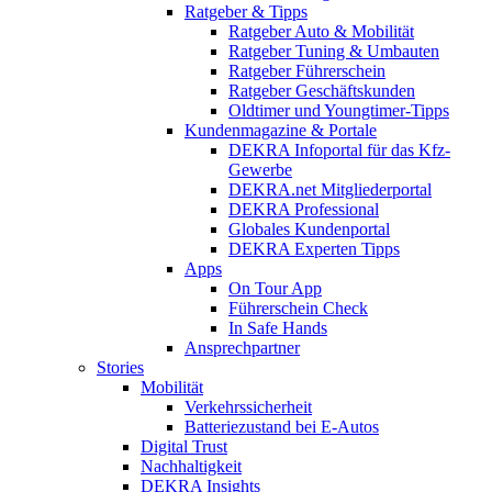
Ratgeber & Tipps
Ratgeber Auto & Mobilität
Ratgeber Tuning & Umbauten
Ratgeber Führerschein
Ratgeber Geschäftskunden
Oldtimer und Youngtimer-Tipps
Kundenmagazine & Portale
DEKRA Infoportal für das Kfz-
Gewerbe
DEKRA.net Mitgliederportal
DEKRA Professional
Globales Kundenportal
DEKRA Experten Tipps
Apps
On Tour App
Führerschein Check
In Safe Hands
Ansprechpartner
Stories
Mobilität
Verkehrssicherheit
Batteriezustand bei E-Autos
Digital Trust
Nachhaltigkeit
DEKRA Insights