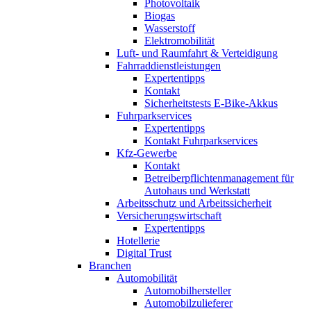
Photovoltaik
Biogas
Wasserstoff
Elektromobilität
Luft- und Raumfahrt & Verteidigung
Fahrraddienstleistungen
Expertentipps
Kontakt
Sicherheitstests E-Bike-Akkus
Fuhrparkservices
Expertentipps
Kontakt Fuhrparkservices
Kfz-Gewerbe
Kontakt
Betreiberpflichtenmanagement für
Autohaus und Werkstatt
Arbeitsschutz und Arbeitssicherheit
Versicherungswirtschaft
Expertentipps
Hotellerie
Digital Trust
Branchen
Automobilität
Automobilhersteller
Automobilzulieferer