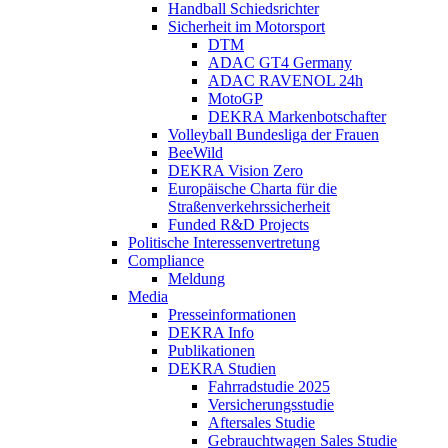
Handball Schiedsrichter
Sicherheit im Motorsport
DTM
ADAC GT4 Germany
ADAC RAVENOL 24h
MotoGP
DEKRA Markenbotschafter
Volleyball Bundesliga der Frauen
BeeWild
DEKRA Vision Zero
Europäische Charta für die
Straßenverkehrssicherheit
Funded R&D Projects
Politische Interessenvertretung
Compliance
Meldung
Media
Presseinformationen
DEKRA Info
Publikationen
DEKRA Studien
Fahrradstudie 2025
Versicherungsstudie
Aftersales Studie
Gebrauchtwagen Sales Studie