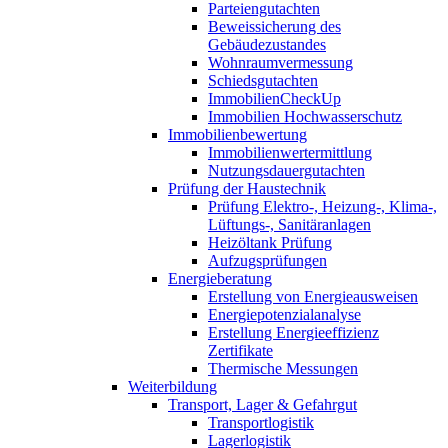
Parteiengutachten
Beweissicherung des
Gebäudezustandes
Wohnraumvermessung
Schiedsgutachten
ImmobilienCheckUp
Immobilien Hochwasserschutz
Immobilienbewertung
Immobilienwertermittlung
Nutzungsdauergutachten
Prüfung der Haustechnik
Prüfung Elektro-, Heizung-, Klima-,
Lüftungs-, Sanitäranlagen
Heizöltank Prüfung
Aufzugsprüfungen
Energieberatung
Erstellung von Energieausweisen
Energiepotenzialanalyse
Erstellung Energieeffizienz
Zertifikate
Thermische Messungen
Weiterbildung
Transport, Lager & Gefahrgut
Transportlogistik
Lagerlogistik