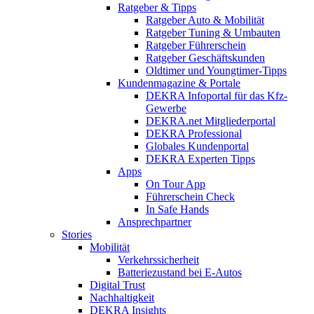
Ratgeber & Tipps
Ratgeber Auto & Mobilität
Ratgeber Tuning & Umbauten
Ratgeber Führerschein
Ratgeber Geschäftskunden
Oldtimer und Youngtimer-Tipps
Kundenmagazine & Portale
DEKRA Infoportal für das Kfz-
Gewerbe
DEKRA.net Mitgliederportal
DEKRA Professional
Globales Kundenportal
DEKRA Experten Tipps
Apps
On Tour App
Führerschein Check
In Safe Hands
Ansprechpartner
Stories
Mobilität
Verkehrssicherheit
Batteriezustand bei E-Autos
Digital Trust
Nachhaltigkeit
DEKRA Insights