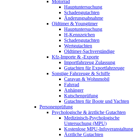
Motorrad
Hauptuntersuchung
Schadengutachten
Änderungsabnahme
Oldtimer & Youngtimer
Hauptuntersuchung
H-Kennzeichen
Schadengutachten
Wertgutachten
Oldtimer-Sachverständige
Kfz-Importe & -Exporte
Importfahrzeug Zulassung
Gutachten für Exportfahrzeuge
Sonstige Fahrzeuge & Schiffe
Caravan & Wohnmobil
Fahrrad
Anhänger
Kutschenprüfung
Gutachten für Boote und Yachten
Personenprüfung
Psychologische & ärztliche Gutachten
Medizinisch-Psychologische
Untersuchung (MPU)
Kostenlose MPU-Infoveranstaltung
Ärztliche Gutachten