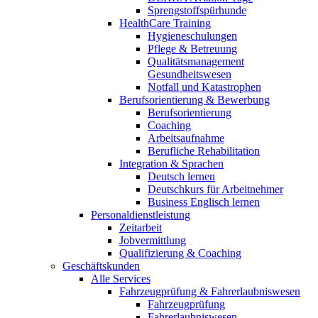
Sprengstoffspürhunde
HealthCare Training
Hygieneschulungen
Pflege & Betreuung
Qualitätsmanagement
Gesundheitswesen
Notfall und Katastrophen
Berufsorientierung & Bewerbung
Berufsorientierung
Coaching
Arbeitsaufnahme
Berufliche Rehabilitation
Integration & Sprachen
Deutsch lernen
Deutschkurs für Arbeitnehmer
Business Englisch lernen
Personaldienstleistung
Zeitarbeit
Jobvermittlung
Qualifizierung & Coaching
Geschäftskunden
Alle Services
Fahrzeugprüfung & Fahrerlaubniswesen
Fahrzeugprüfung
Fahrerlaubniswesen