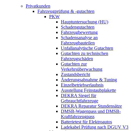
Privatkunden
Fahrzeugprüfung & -gutachten
PKW
Hauptuntersuchung (HU)
Schadengutachten
Fahrzeugbewertung
Schadensanalyse an
Fahrzeugbauteilen
Unfallanalytische Gutachten
Gutachten zu technischen
Fahrzeugschäden
Gutachten zur
Verkehrsüberwachung
Zustandsbericht
Änderungsabnahme & Tuning
Einzelbetriebserlaubnis
Ausstellung Feinstaubplakette
DEKRA Siegel für
Gebrauchtfahrzeuge
DEKRA Reparatur Stundensätze
DMSB-Wagenpass und DMSB-
Kraftfahrzeugpass
Batterietest für Elektroautos
Ladekabel Prüfung nach DGUV V3