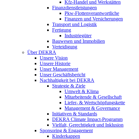
Kfz-Handel und Werkstätten
Finanzdienstleistungen
Pkw‑Flottenverantwortliche
Finanzen und Versicherungen
Transport und Logistik
Fertigung
Industriegüter
Bauwesen und Immobilien
Verteidigung
Über DEKRA
Unsere Vision
Unsere Historie
Unser Management
Unser Geschäftsbericht
Nachhaltigkeit bei DEKRA
Strategie & Ziele
Umwelt & Klima
Mitarbeitende & Gesellschaft
Liefer- & Wertschöpfungskette
Management & Governance
Initiativen & Standards
DEKRA Climate Impact-Programm
Vielfalt, Gerechtigkeit und Inklusion​
Sponsoring & Engagement
Kinderkappen