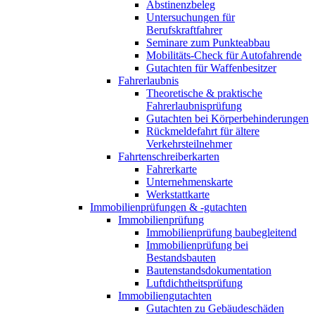
Abstinenzbeleg
Untersuchungen für
Berufskraftfahrer
Seminare zum Punkteabbau
Mobilitäts-Check für Autofahrende
Gutachten für Waffenbesitzer
Fahrerlaubnis
Theoretische & praktische
Fahrerlaubnisprüfung
Gutachten bei Körperbehinderungen
Rückmeldefahrt für ältere
Verkehrsteilnehmer
Fahrtenschreiberkarten
Fahrerkarte
Unternehmenskarte
Werkstattkarte
Immobilienprüfungen & -gutachten
Immobilienprüfung
Immobilienprüfung baubegleitend
Immobilienprüfung bei
Bestandsbauten
Bautenstandsdokumentation
Luftdichtheitsprüfung
Immobiliengutachten
Gutachten zu Gebäudeschäden