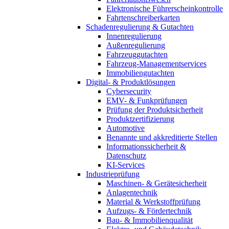
Elektronische Führerscheinkontrolle
Fahrtenschreiberkarten
Schadenregulierung & Gutachten
Innenregulierung
Außenregulierung
Fahrzeuggutachten
Fahrzeug-Managementservices
Immobiliengutachten
Digital- & Produktlösungen
Cybersecurity
EMV- & Funkprüfungen
Prüfung der Produktsicherheit
Produktzertifizierung
Automotive
Benannte und akkreditierte Stellen
Informationssicherheit &
Datenschutz
KI-Services
Industrieprüfung
Maschinen- & Gerätesicherheit
Anlagentechnik
Material & Werkstoffprüfung
Aufzugs- & Fördertechnik
Bau- & Immobilienqualität