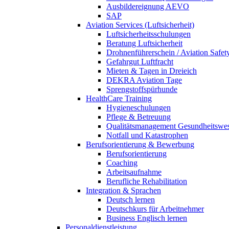
Ausbildereignung AEVO
SAP
Aviation Services (Luftsicherheit)
Luftsicherheitsschulungen
Beratung Luftsicherheit
Drohnenführerschein / Aviation Safet
Gefahrgut Luftfracht
Mieten & Tagen in Dreieich
DEKRA Aviation Tage
Sprengstoffspürhunde
HealthCare Training
Hygieneschulungen
Pflege & Betreuung
Qualitätsmanagement Gesundheitswe
Notfall und Katastrophen
Berufsorientierung & Bewerbung
Berufsorientierung
Coaching
Arbeitsaufnahme
Berufliche Rehabilitation
Integration & Sprachen
Deutsch lernen
Deutschkurs für Arbeitnehmer
Business Englisch lernen
Personaldienstleistung