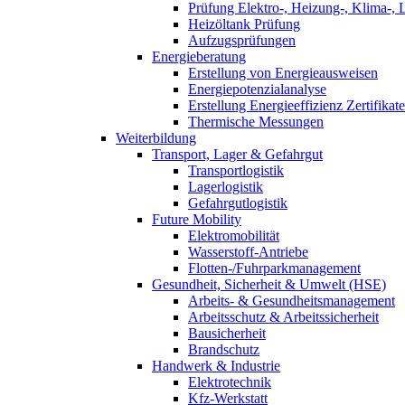
Prüfung Elektro-, Heizung-, Klima-, 
Heizöltank Prüfung
Aufzugsprüfungen
Energieberatung
Erstellung von Energieausweisen
Energiepotenzialanalyse
Erstellung Energieeffizienz Zertifikate
Thermische Messungen
Weiterbildung
Transport, Lager & Gefahrgut
Transportlogistik
Lagerlogistik
Gefahrgutlogistik
Future Mobility
Elektromobilität
Wasserstoff-Antriebe
Flotten-/Fuhrparkmanagement
Gesundheit, Sicherheit & Umwelt (HSE)
Arbeits- & Gesundheitsmanagement
Arbeitsschutz & Arbeitssicherheit
Bausicherheit
Brandschutz
Handwerk & Industrie
Elektrotechnik
Kfz-Werkstatt