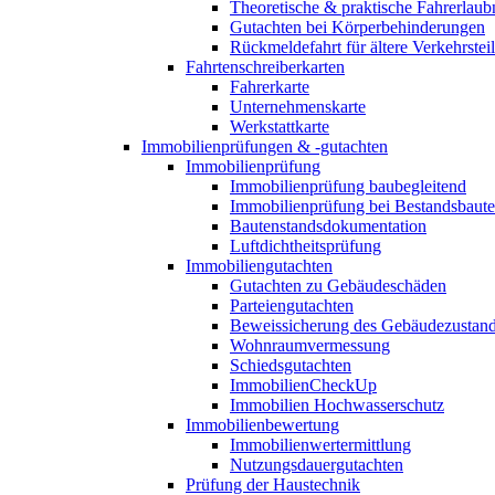
Theoretische & praktische Fahrerlaub
Gutachten bei Körperbehinderungen
Rückmeldefahrt für ältere Verkehrste
Fahrtenschreiberkarten
Fahrerkarte
Unternehmenskarte
Werkstattkarte
Immobilienprüfungen & -gutachten
Immobilienprüfung
Immobilienprüfung baubegleitend
Immobilienprüfung bei Bestandsbaut
Bautenstandsdokumentation
Luftdichtheitsprüfung
Immobiliengutachten
Gutachten zu Gebäudeschäden
Parteiengutachten
Beweissicherung des Gebäudezustan
Wohnraumvermessung
Schiedsgutachten
ImmobilienCheckUp
Immobilien Hochwasserschutz
Immobilienbewertung
Immobilienwertermittlung
Nutzungsdauergutachten
Prüfung der Haustechnik