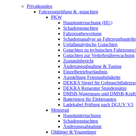
Privatkunden
Fahrzeugprüfung & -gutachten
PKW
Hauptuntersuchung (HU)
Schadengutachten
Fahrzeugbewertung
Schadensanalyse an Fahrzeugbauteile
Unfallanalytische Gutachten
Gutachten zu technischen Fahrzeugs
Gutachten zur Verkehrsüberwachung
Zustandsbericht
Änderungsabnahme & Tuning
Einzelbetriebserlaubnis
Ausstellung Feinstaubplakette
DEKRA Siegel für Gebrauchtfahrzeu
DEKRA Reparatur Stundensätze
DMSB-Wagenpass und DMSB-Kraftf
Batterietest für Elektroautos
Ladekabel Prüfung nach DGUV V3
Motorrad
Hauptuntersuchung
Schadengutachten
Änderungsabnahme
Oldtimer & Youngtimer