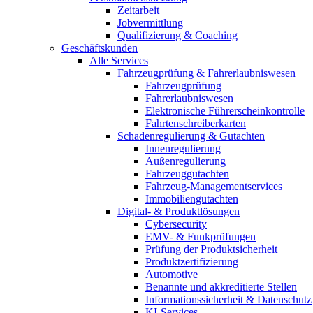
Zeitarbeit
Jobvermittlung
Qualifizierung & Coaching
Geschäftskunden
Alle Services
Fahrzeugprüfung & Fahrerlaubniswesen
Fahrzeugprüfung
Fahrerlaubniswesen
Elektronische Führerscheinkontrolle
Fahrtenschreiberkarten
Schadenregulierung & Gutachten
Innenregulierung
Außenregulierung
Fahrzeuggutachten
Fahrzeug-Managementservices
Immobiliengutachten
Digital- & Produktlösungen
Cybersecurity
EMV- & Funkprüfungen
Prüfung der Produktsicherheit
Produktzertifizierung
Automotive
Benannte und akkreditierte Stellen
Informationssicherheit & Datenschutz
KI-Services