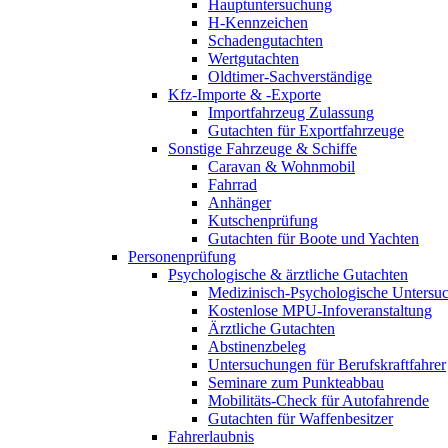
Hauptuntersuchung
H-Kennzeichen
Schadengutachten
Wertgutachten
Oldtimer-Sachverständige
Kfz-Importe & -Exporte
Importfahrzeug Zulassung
Gutachten für Exportfahrzeuge
Sonstige Fahrzeuge & Schiffe
Caravan & Wohnmobil
Fahrrad
Anhänger
Kutschenprüfung
Gutachten für Boote und Yachten
Personenprüfung
Psychologische & ärztliche Gutachten
Medizinisch-Psychologische Unters
Kostenlose MPU-Infoveranstaltung
Ärztliche Gutachten
Abstinenzbeleg
Untersuchungen für Berufskraftfahrer
Seminare zum Punkteabbau
Mobilitäts-Check für Autofahrende
Gutachten für Waffenbesitzer
Fahrerlaubnis