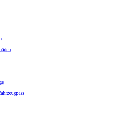
n
chäden
ge
ahrzeugpass