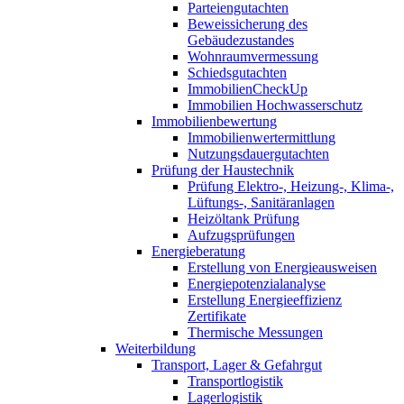
Parteiengutachten
Beweissicherung des
Gebäudezustandes
Wohnraumvermessung
Schiedsgutachten
ImmobilienCheckUp
Immobilien Hochwasserschutz
Immobilienbewertung
Immobilienwertermittlung
Nutzungsdauergutachten
Prüfung der Haustechnik
Prüfung Elektro-, Heizung-, Klima-,
Lüftungs-, Sanitäranlagen
Heizöltank Prüfung
Aufzugsprüfungen
Energieberatung
Erstellung von Energieausweisen
Energiepotenzialanalyse
Erstellung Energieeffizienz
Zertifikate
Thermische Messungen
Weiterbildung
Transport, Lager & Gefahrgut
Transportlogistik
Lagerlogistik