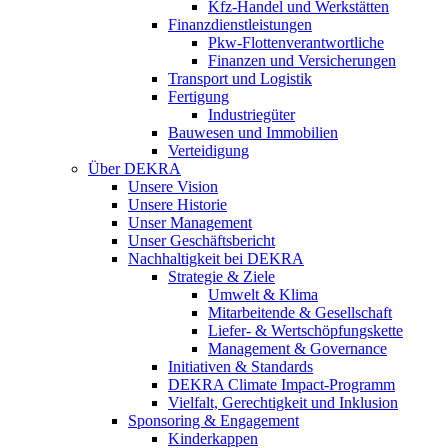
Kfz-Handel und Werkstätten
Finanzdienstleistungen
Pkw‑Flottenverantwortliche
Finanzen und Versicherungen
Transport und Logistik
Fertigung
Industriegüter
Bauwesen und Immobilien
Verteidigung
Über DEKRA
Unsere Vision
Unsere Historie
Unser Management
Unser Geschäftsbericht
Nachhaltigkeit bei DEKRA
Strategie & Ziele
Umwelt & Klima
Mitarbeitende & Gesellschaft
Liefer- & Wertschöpfungskette
Management & Governance
Initiativen & Standards
DEKRA Climate Impact-Programm
Vielfalt, Gerechtigkeit und Inklusion​
Sponsoring & Engagement
Kinderkappen