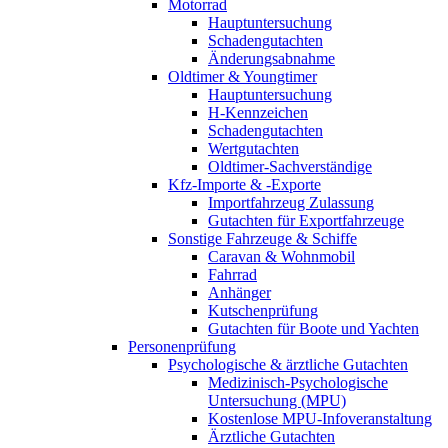
Motorrad
Hauptuntersuchung
Schadengutachten
Änderungsabnahme
Oldtimer & Youngtimer
Hauptuntersuchung
H-Kennzeichen
Schadengutachten
Wertgutachten
Oldtimer-Sachverständige
Kfz-Importe & -Exporte
Importfahrzeug Zulassung
Gutachten für Exportfahrzeuge
Sonstige Fahrzeuge & Schiffe
Caravan & Wohnmobil
Fahrrad
Anhänger
Kutschenprüfung
Gutachten für Boote und Yachten
Personenprüfung
Psychologische & ärztliche Gutachten
Medizinisch-Psychologische
Untersuchung (MPU)
Kostenlose MPU-Infoveranstaltung
Ärztliche Gutachten