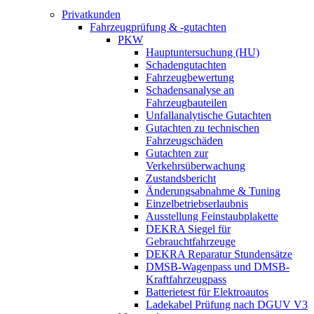
Privatkunden
Fahrzeugprüfung & -gutachten
PKW
Hauptuntersuchung (HU)
Schadengutachten
Fahrzeugbewertung
Schadensanalyse an
Fahrzeugbauteilen
Unfallanalytische Gutachten
Gutachten zu technischen
Fahrzeugschäden
Gutachten zur
Verkehrsüberwachung
Zustandsbericht
Änderungsabnahme & Tuning
Einzelbetriebserlaubnis
Ausstellung Feinstaubplakette
DEKRA Siegel für
Gebrauchtfahrzeuge
DEKRA Reparatur Stundensätze
DMSB-Wagenpass und DMSB-
Kraftfahrzeugpass
Batterietest für Elektroautos
Ladekabel Prüfung nach DGUV V3