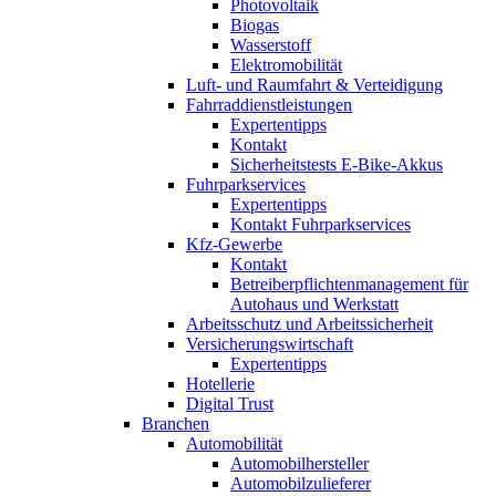
Photovoltaik
Biogas
Wasserstoff
Elektromobilität
Luft- und Raumfahrt & Verteidigung
Fahrraddienstleistungen
Expertentipps
Kontakt
Sicherheitstests E-Bike-Akkus
Fuhrparkservices
Expertentipps
Kontakt Fuhrparkservices
Kfz-Gewerbe
Kontakt
Betreiberpflichtenmanagement für
Autohaus und Werkstatt
Arbeitsschutz und Arbeitssicherheit
Versicherungswirtschaft
Expertentipps
Hotellerie
Digital Trust
Branchen
Automobilität
Automobilhersteller
Automobilzulieferer