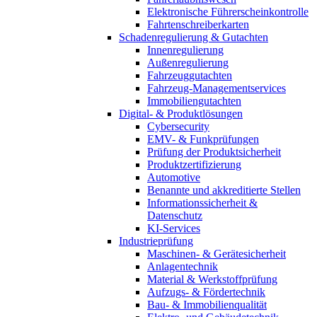
Elektronische Führerscheinkontrolle
Fahrtenschreiberkarten
Schadenregulierung & Gutachten
Innenregulierung
Außenregulierung
Fahrzeuggutachten
Fahrzeug-Managementservices
Immobiliengutachten
Digital- & Produktlösungen
Cybersecurity
EMV- & Funkprüfungen
Prüfung der Produktsicherheit
Produktzertifizierung
Automotive
Benannte und akkreditierte Stellen
Informationssicherheit &
Datenschutz
KI-Services
Industrieprüfung
Maschinen- & Gerätesicherheit
Anlagentechnik
Material & Werkstoffprüfung
Aufzugs- & Fördertechnik
Bau- & Immobilienqualität