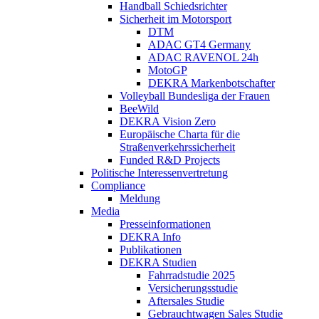
Handball Schiedsrichter
Sicherheit im Motorsport
DTM
ADAC GT4 Germany
ADAC RAVENOL 24h
MotoGP
DEKRA Markenbotschafter
Volleyball Bundesliga der Frauen
BeeWild
DEKRA Vision Zero
Europäische Charta für die
Straßenverkehrssicherheit
Funded R&D Projects
Politische Interessenvertretung
Compliance
Meldung
Media
Presseinformationen
DEKRA Info
Publikationen
DEKRA Studien
Fahrradstudie 2025
Versicherungsstudie
Aftersales Studie
Gebrauchtwagen Sales Studie