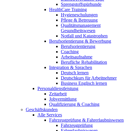
Sprengstoffspürhunde
HealthCare Training
Hygieneschulungen
Pflege & Betreuung
Qualitätsmanagement
Gesundheitswesen
Notfall und Katastrophen
Berufsorientierung & Bewerbung
Berufsorientierung
Coaching
Arbeitsaufnahme
Berufliche Rehabilitation
Integration & Sprachen
Deutsch lernen
Deutschkurs für Arbeitnehmer
Business Englisch lernen
Personaldienstleistung
Zeitarbeit
Jobvermittlung
Qualifizierung & Coaching
Geschäftskunden
Alle Services
Fahrzeugprüfung & Fahrerlaubniswesen
Fahrzeugprüfung
Fahrerlaubniswesen