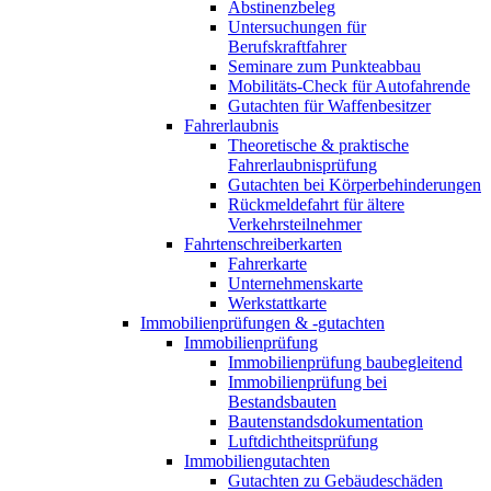
Abstinenzbeleg
Untersuchungen für
Berufskraftfahrer
Seminare zum Punkteabbau
Mobilitäts-Check für Autofahrende
Gutachten für Waffenbesitzer
Fahrerlaubnis
Theoretische & praktische
Fahrerlaubnisprüfung
Gutachten bei Körperbehinderungen
Rückmeldefahrt für ältere
Verkehrsteilnehmer
Fahrtenschreiberkarten
Fahrerkarte
Unternehmenskarte
Werkstattkarte
Immobilienprüfungen & -gutachten
Immobilienprüfung
Immobilienprüfung baubegleitend
Immobilienprüfung bei
Bestandsbauten
Bautenstandsdokumentation
Luftdichtheitsprüfung
Immobiliengutachten
Gutachten zu Gebäudeschäden