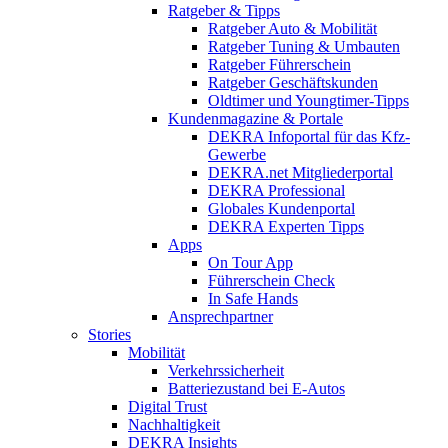
Ratgeber & Tipps
Ratgeber Auto & Mobilität
Ratgeber Tuning & Umbauten
Ratgeber Führerschein
Ratgeber Geschäftskunden
Oldtimer und Youngtimer-Tipps
Kundenmagazine & Portale
DEKRA Infoportal für das Kfz-
Gewerbe
DEKRA.net Mitgliederportal
DEKRA Professional
Globales Kundenportal
DEKRA Experten Tipps
Apps
On Tour App
Führerschein Check
In Safe Hands
Ansprechpartner
Stories
Mobilität
Verkehrssicherheit
Batteriezustand bei E-Autos
Digital Trust
Nachhaltigkeit
DEKRA Insights