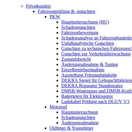
Privatkunden
Fahrzeugprüfung & -gutachten
PKW
Hauptuntersuchung (HU)
Schadengutachten
Fahrzeugbewertung
Schadensanalyse an Fahrzeugbauteile
Unfallanalytische Gutachten
Gutachten zu technischen Fahrzeugs
Gutachten zur Verkehrsüberwachung
Zustandsbericht
Änderungsabnahme & Tuning
Einzelbetriebserlaubnis
Ausstellung Feinstaubplakette
DEKRA Siegel für Gebrauchtfahrzeu
DEKRA Reparatur Stundensätze
DMSB-Wagenpass und DMSB-Kraftf
Batterietest für Elektroautos
Ladekabel Prüfung nach DGUV V3
Motorrad
Hauptuntersuchung
Schadengutachten
Änderungsabnahme
Oldtimer & Youngtimer