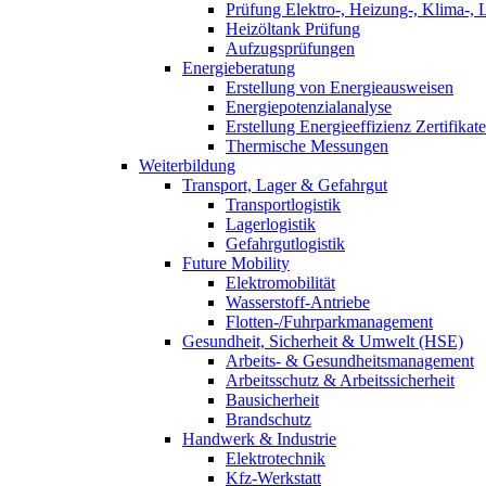
Prüfung Elektro-, Heizung-, Klima-, 
Heizöltank Prüfung
Aufzugsprüfungen
Energieberatung
Erstellung von Energieausweisen
Energiepotenzialanalyse
Erstellung Energieeffizienz Zertifikate
Thermische Messungen
Weiterbildung
Transport, Lager & Gefahrgut
Transportlogistik
Lagerlogistik
Gefahrgutlogistik
Future Mobility
Elektromobilität
Wasserstoff-Antriebe
Flotten-/Fuhrparkmanagement
Gesundheit, Sicherheit & Umwelt (HSE)
Arbeits- & Gesundheitsmanagement
Arbeitsschutz & Arbeitssicherheit
Bausicherheit
Brandschutz
Handwerk & Industrie
Elektrotechnik
Kfz-Werkstatt