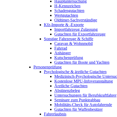
Hauptuntersuchung
H-Kennzeichen
Schadengutachten
Wertgutachten
Oldtimer-Sachverständige
Kfz-Importe & -Exporte
Importfahrzeug Zulassung
Gutachten für Exportfahrzeuge
Sonstige Fahrzeuge & Schiffe
Caravan & Wohnmobil
Fahrrad
Anhänger
Kutschenprüfung
Gutachten für Boote und Yachten
Personenprüfung
Psychologische & ärztliche Gutachten
Medizinisch-Psychologische Unters
Kostenlose MPU-Infoveranstaltung
Ärztliche Gutachten
Abstinenzbeleg
Untersuchungen für Berufskraftfahrer
Seminare zum Punkteabbau
Mobilitäts-Check für Autofahrende
Gutachten für Waffenbesitzer
Fahrerlaubnis