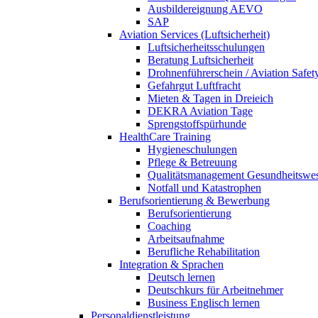
Ausbildereignung AEVO
SAP
Aviation Services (Luftsicherheit)
Luftsicherheitsschulungen
Beratung Luftsicherheit
Drohnenführerschein / Aviation Safet
Gefahrgut Luftfracht
Mieten & Tagen in Dreieich
DEKRA Aviation Tage
Sprengstoffspürhunde
HealthCare Training
Hygieneschulungen
Pflege & Betreuung
Qualitätsmanagement Gesundheitswe
Notfall und Katastrophen
Berufsorientierung & Bewerbung
Berufsorientierung
Coaching
Arbeitsaufnahme
Berufliche Rehabilitation
Integration & Sprachen
Deutsch lernen
Deutschkurs für Arbeitnehmer
Business Englisch lernen
Personaldienstleistung