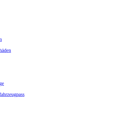
n
chäden
ge
ahrzeugpass