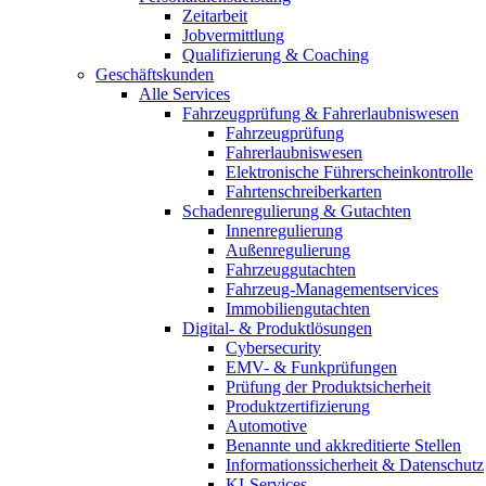
Zeitarbeit
Jobvermittlung
Qualifizierung & Coaching
Geschäftskunden
Alle Services
Fahrzeugprüfung & Fahrerlaubniswesen
Fahrzeugprüfung
Fahrerlaubniswesen
Elektronische Führerscheinkontrolle
Fahrtenschreiberkarten
Schadenregulierung & Gutachten
Innenregulierung
Außenregulierung
Fahrzeuggutachten
Fahrzeug-Managementservices
Immobiliengutachten
Digital- & Produktlösungen
Cybersecurity
EMV- & Funkprüfungen
Prüfung der Produktsicherheit
Produktzertifizierung
Automotive
Benannte und akkreditierte Stellen
Informationssicherheit & Datenschutz
KI-Services