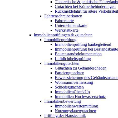
Theoretische & praktische Fahrerlaub
Gutachten bei Körperbehinderungen
Rückmeldefahrt für ältere Verkehrste
Fahrtenschreiberkarten
Fahrerkarte
Unternehmenskarte
Werkstattkarte
Immobilienprüfungen & -gutachten
Immobilienprüfung
Immobilienprüfung baubegleitend
Immobilienprüfung bei Bestandsbaut
Bautenstandsdokumentation
Luftdichtheitsprüfung
Immobiliengutachten
Gutachten zu Gebäudeschäden
Parteiengutachten
Beweissicherung des Gebäudezustan
Wohnraumvermessung
Schiedsgutachten
ImmobilienCheckUp
Immobilien Hochwasserschutz
Immobilienbewertung
Immobilienwertermittlung
Nutzungsdauergutachten
Prüfung der Haustechnik