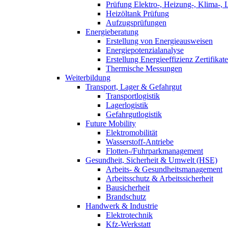
Prüfung Elektro-, Heizung-, Klima-, 
Heizöltank Prüfung
Aufzugsprüfungen
Energieberatung
Erstellung von Energieausweisen
Energiepotenzialanalyse
Erstellung Energieeffizienz Zertifikate
Thermische Messungen
Weiterbildung
Transport, Lager & Gefahrgut
Transportlogistik
Lagerlogistik
Gefahrgutlogistik
Future Mobility
Elektromobilität
Wasserstoff-Antriebe
Flotten-/Fuhrparkmanagement
Gesundheit, Sicherheit & Umwelt (HSE)
Arbeits- & Gesundheitsmanagement
Arbeitsschutz & Arbeitssicherheit
Bausicherheit
Brandschutz
Handwerk & Industrie
Elektrotechnik
Kfz-Werkstatt