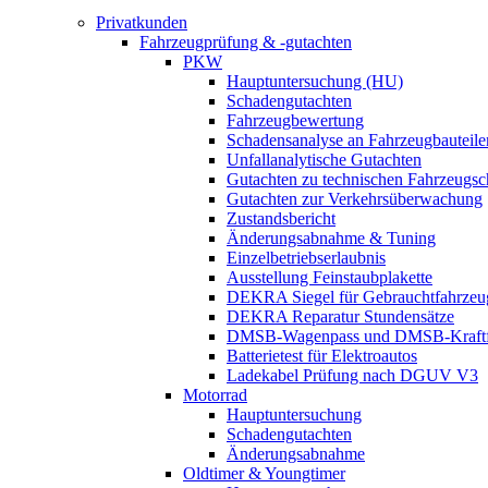
Privatkunden
Fahrzeugprüfung & -gutachten
PKW
Hauptuntersuchung (HU)
Schadengutachten
Fahrzeugbewertung
Schadensanalyse an Fahrzeugbauteile
Unfallanalytische Gutachten
Gutachten zu technischen Fahrzeugs
Gutachten zur Verkehrsüberwachung
Zustandsbericht
Änderungsabnahme & Tuning
Einzelbetriebserlaubnis
Ausstellung Feinstaubplakette
DEKRA Siegel für Gebrauchtfahrzeu
DEKRA Reparatur Stundensätze
DMSB-Wagenpass und DMSB-Kraftf
Batterietest für Elektroautos
Ladekabel Prüfung nach DGUV V3
Motorrad
Hauptuntersuchung
Schadengutachten
Änderungsabnahme
Oldtimer & Youngtimer