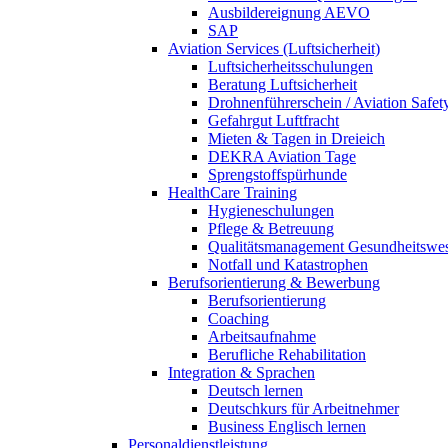
Ausbildereignung AEVO
SAP
Aviation Services (Luftsicherheit)
Luftsicherheitsschulungen
Beratung Luftsicherheit
Drohnenführerschein / Aviation Safet
Gefahrgut Luftfracht
Mieten & Tagen in Dreieich
DEKRA Aviation Tage
Sprengstoffspürhunde
HealthCare Training
Hygieneschulungen
Pflege & Betreuung
Qualitätsmanagement Gesundheitswe
Notfall und Katastrophen
Berufsorientierung & Bewerbung
Berufsorientierung
Coaching
Arbeitsaufnahme
Berufliche Rehabilitation
Integration & Sprachen
Deutsch lernen
Deutschkurs für Arbeitnehmer
Business Englisch lernen
Personaldienstleistung