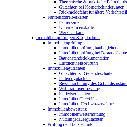
Theoretische & praktische Fahrerlaub
Gutachten bei Körperbehinderungen
Rückmeldefahrt für ältere Verkehrste
Fahrtenschreiberkarten
Fahrerkarte
Unternehmenskarte
Werkstattkarte
Immobilienprüfungen & -gutachten
Immobilienprüfung
Immobilienprüfung baubegleitend
Immobilienprüfung bei Bestandsbaut
Bautenstandsdokumentation
Luftdichtheitsprüfung
Immobiliengutachten
Gutachten zu Gebäudeschäden
Parteiengutachten
Beweissicherung des Gebäudezustan
Wohnraumvermessung
Schiedsgutachten
ImmobilienCheckUp
Immobilien Hochwasserschutz
Immobilienbewertung
Immobilienwertermittlung
Nutzungsdauergutachten
Prüfung der Haustechnik