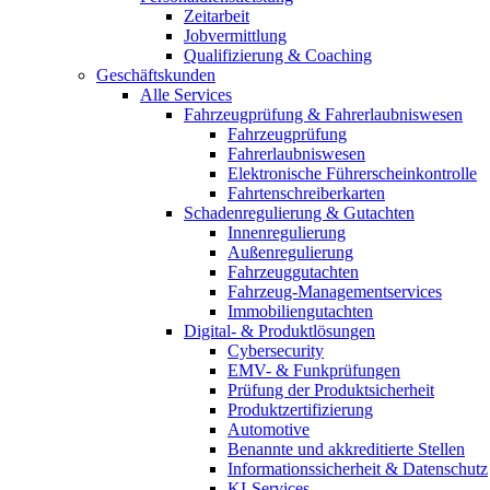
Zeitarbeit
Jobvermittlung
Qualifizierung & Coaching
Geschäftskunden
Alle Services
Fahrzeugprüfung & Fahrerlaubniswesen
Fahrzeugprüfung
Fahrerlaubniswesen
Elektronische Führerscheinkontrolle
Fahrtenschreiberkarten
Schadenregulierung & Gutachten
Innenregulierung
Außenregulierung
Fahrzeuggutachten
Fahrzeug-Managementservices
Immobiliengutachten
Digital- & Produktlösungen
Cybersecurity
EMV- & Funkprüfungen
Prüfung der Produktsicherheit
Produktzertifizierung
Automotive
Benannte und akkreditierte Stellen
Informationssicherheit & Datenschutz
KI-Services