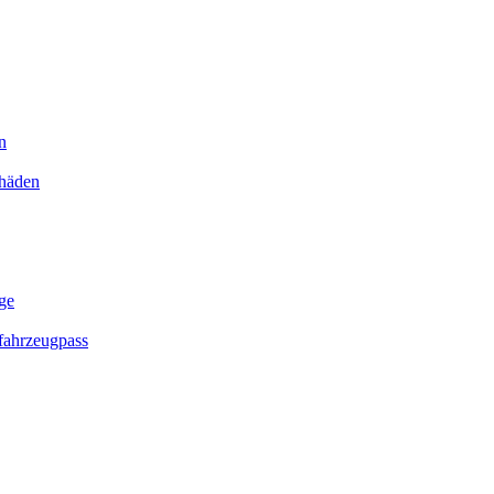
n
chäden
ge
ahrzeugpass