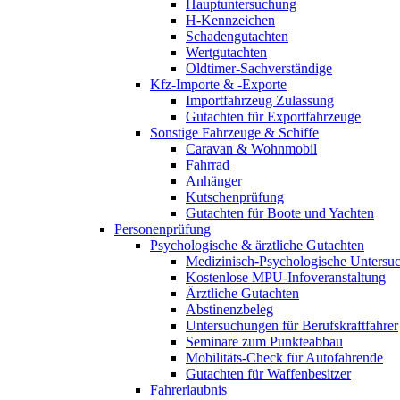
Hauptuntersuchung
H-Kennzeichen
Schadengutachten
Wertgutachten
Oldtimer-Sachverständige
Kfz-Importe & -Exporte
Importfahrzeug Zulassung
Gutachten für Exportfahrzeuge
Sonstige Fahrzeuge & Schiffe
Caravan & Wohnmobil
Fahrrad
Anhänger
Kutschenprüfung
Gutachten für Boote und Yachten
Personenprüfung
Psychologische & ärztliche Gutachten
Medizinisch-Psychologische Unters
Kostenlose MPU-Infoveranstaltung
Ärztliche Gutachten
Abstinenzbeleg
Untersuchungen für Berufskraftfahrer
Seminare zum Punkteabbau
Mobilitäts-Check für Autofahrende
Gutachten für Waffenbesitzer
Fahrerlaubnis