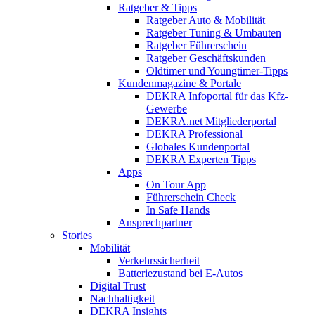
Ratgeber & Tipps
Ratgeber Auto & Mobilität
Ratgeber Tuning & Umbauten
Ratgeber Führerschein
Ratgeber Geschäftskunden
Oldtimer und Youngtimer-Tipps
Kundenmagazine & Portale
DEKRA Infoportal für das Kfz-
Gewerbe
DEKRA.net Mitgliederportal
DEKRA Professional
Globales Kundenportal
DEKRA Experten Tipps
Apps
On Tour App
Führerschein Check
In Safe Hands
Ansprechpartner
Stories
Mobilität
Verkehrssicherheit
Batteriezustand bei E-Autos
Digital Trust
Nachhaltigkeit
DEKRA Insights