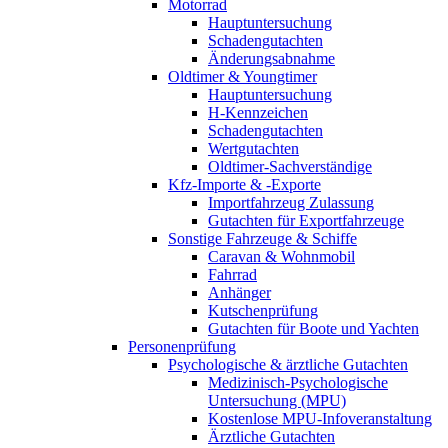
Motorrad
Hauptuntersuchung
Schadengutachten
Änderungsabnahme
Oldtimer & Youngtimer
Hauptuntersuchung
H-Kennzeichen
Schadengutachten
Wertgutachten
Oldtimer-Sachverständige
Kfz-Importe & -Exporte
Importfahrzeug Zulassung
Gutachten für Exportfahrzeuge
Sonstige Fahrzeuge & Schiffe
Caravan & Wohnmobil
Fahrrad
Anhänger
Kutschenprüfung
Gutachten für Boote und Yachten
Personenprüfung
Psychologische & ärztliche Gutachten
Medizinisch-Psychologische
Untersuchung (MPU)
Kostenlose MPU-Infoveranstaltung
Ärztliche Gutachten