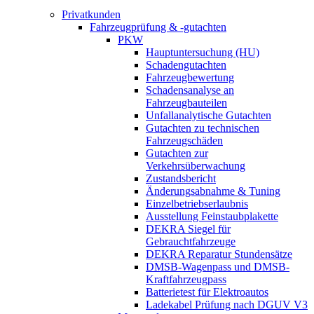
Privatkunden
Fahrzeugprüfung & -gutachten
PKW
Hauptuntersuchung (HU)
Schadengutachten
Fahrzeugbewertung
Schadensanalyse an
Fahrzeugbauteilen
Unfallanalytische Gutachten
Gutachten zu technischen
Fahrzeugschäden
Gutachten zur
Verkehrsüberwachung
Zustandsbericht
Änderungsabnahme & Tuning
Einzelbetriebserlaubnis
Ausstellung Feinstaubplakette
DEKRA Siegel für
Gebrauchtfahrzeuge
DEKRA Reparatur Stundensätze
DMSB-Wagenpass und DMSB-
Kraftfahrzeugpass
Batterietest für Elektroautos
Ladekabel Prüfung nach DGUV V3