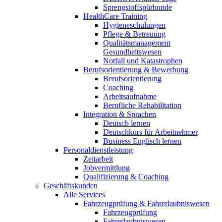
Sprengstoffspürhunde
HealthCare Training
Hygieneschulungen
Pflege & Betreuung
Qualitätsmanagement
Gesundheitswesen
Notfall und Katastrophen
Berufsorientierung & Bewerbung
Berufsorientierung
Coaching
Arbeitsaufnahme
Berufliche Rehabilitation
Integration & Sprachen
Deutsch lernen
Deutschkurs für Arbeitnehmer
Business Englisch lernen
Personaldienstleistung
Zeitarbeit
Jobvermittlung
Qualifizierung & Coaching
Geschäftskunden
Alle Services
Fahrzeugprüfung & Fahrerlaubniswesen
Fahrzeugprüfung
Fahrerlaubniswesen