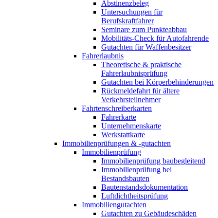
Abstinenzbeleg
Untersuchungen für
Berufskraftfahrer
Seminare zum Punkteabbau
Mobilitäts-Check für Autofahrende
Gutachten für Waffenbesitzer
Fahrerlaubnis
Theoretische & praktische
Fahrerlaubnisprüfung
Gutachten bei Körperbehinderungen
Rückmeldefahrt für ältere
Verkehrsteilnehmer
Fahrtenschreiberkarten
Fahrerkarte
Unternehmenskarte
Werkstattkarte
Immobilienprüfungen & -gutachten
Immobilienprüfung
Immobilienprüfung baubegleitend
Immobilienprüfung bei
Bestandsbauten
Bautenstandsdokumentation
Luftdichtheitsprüfung
Immobiliengutachten
Gutachten zu Gebäudeschäden