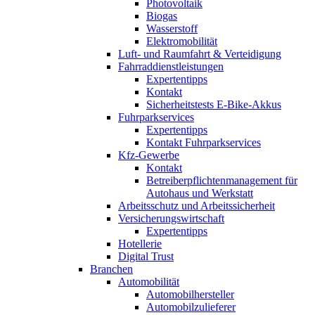
Photovoltaik
Biogas
Wasserstoff
Elektromobilität
Luft- und Raumfahrt & Verteidigung
Fahrraddienstleistungen
Expertentipps
Kontakt
Sicherheitstests E-Bike-Akkus
Fuhrparkservices
Expertentipps
Kontakt Fuhrparkservices
Kfz-Gewerbe
Kontakt
Betreiberpflichtenmanagement für
Autohaus und Werkstatt
Arbeitsschutz und Arbeitssicherheit
Versicherungswirtschaft
Expertentipps
Hotellerie
Digital Trust
Branchen
Automobilität
Automobilhersteller
Automobilzulieferer