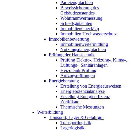
Parteiengutachten
Beweissicherung des
Gebäudezustandes
Wohnraumvermessung
Schiedsgutachten
ImmobilienCheckUp
Immobilien Hochwasserschutz
Immobilienbewertung
Immobilienwertermittlung
Nutzungsdauergutachten
Prüfung der Haustechnik
Prüfung Elektro-, Heizung-, Klima-,
Lüftungs-, Sanitäranlagen
Heizöltank Prüfung
Aufzugsprüfungen
Energieberatung
Erstellung von Energieausweisen
Energiepotenzialanalyse
Erstellung Energieeffizienz
Zertifikate
Thermische Messungen
Weiterbildung
Transport, Lager & Gefahrgut
Transportlogistik
Lagerlogistik