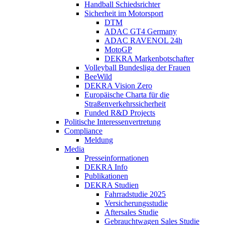
Handball Schiedsrichter
Sicherheit im Motorsport
DTM
ADAC GT4 Germany
ADAC RAVENOL 24h
MotoGP
DEKRA Markenbotschafter
Volleyball Bundesliga der Frauen
BeeWild
DEKRA Vision Zero
Europäische Charta für die
Straßenverkehrssicherheit
Funded R&D Projects
Politische Interessenvertretung
Compliance
Meldung
Media
Presseinformationen
DEKRA Info
Publikationen
DEKRA Studien
Fahrradstudie 2025
Versicherungsstudie
Aftersales Studie
Gebrauchtwagen Sales Studie