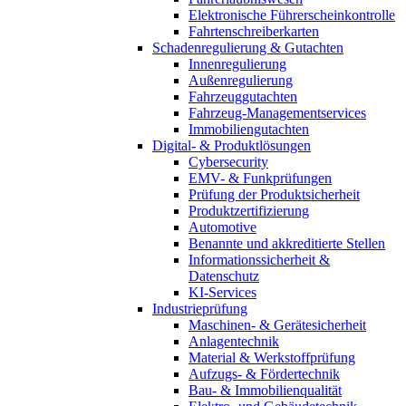
Elektronische Führerscheinkontrolle
Fahrtenschreiberkarten
Schadenregulierung & Gutachten
Innenregulierung
Außenregulierung
Fahrzeuggutachten
Fahrzeug-Managementservices
Immobiliengutachten
Digital- & Produktlösungen
Cybersecurity
EMV- & Funkprüfungen
Prüfung der Produktsicherheit
Produktzertifizierung
Automotive
Benannte und akkreditierte Stellen
Informationssicherheit &
Datenschutz
KI-Services
Industrieprüfung
Maschinen- & Gerätesicherheit
Anlagentechnik
Material & Werkstoffprüfung
Aufzugs- & Fördertechnik
Bau- & Immobilienqualität