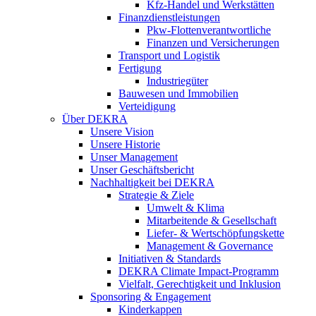
Kfz-Handel und Werkstätten
Finanzdienstleistungen
Pkw‑Flottenverantwortliche
Finanzen und Versicherungen
Transport und Logistik
Fertigung
Industriegüter
Bauwesen und Immobilien
Verteidigung
Über DEKRA
Unsere Vision
Unsere Historie
Unser Management
Unser Geschäftsbericht
Nachhaltigkeit bei DEKRA
Strategie & Ziele
Umwelt & Klima
Mitarbeitende & Gesellschaft
Liefer- & Wertschöpfungskette
Management & Governance
Initiativen & Standards
DEKRA Climate Impact-Programm
Vielfalt, Gerechtigkeit und Inklusion​
Sponsoring & Engagement
Kinderkappen