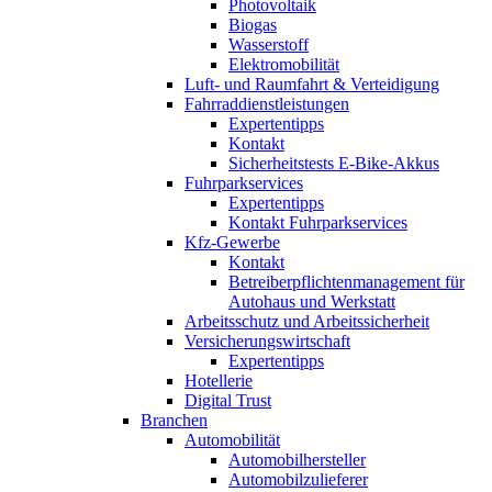
Photovoltaik
Biogas
Wasserstoff
Elektromobilität
Luft- und Raumfahrt & Verteidigung
Fahrraddienstleistungen
Expertentipps
Kontakt
Sicherheitstests E-Bike-Akkus
Fuhrparkservices
Expertentipps
Kontakt Fuhrparkservices
Kfz-Gewerbe
Kontakt
Betreiberpflichtenmanagement für
Autohaus und Werkstatt
Arbeitsschutz und Arbeitssicherheit
Versicherungswirtschaft
Expertentipps
Hotellerie
Digital Trust
Branchen
Automobilität
Automobilhersteller
Automobilzulieferer