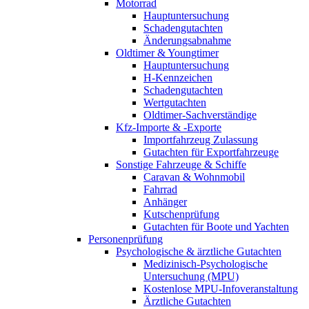
Motorrad
Hauptuntersuchung
Schadengutachten
Änderungsabnahme
Oldtimer & Youngtimer
Hauptuntersuchung
H-Kennzeichen
Schadengutachten
Wertgutachten
Oldtimer-Sachverständige
Kfz-Importe & -Exporte
Importfahrzeug Zulassung
Gutachten für Exportfahrzeuge
Sonstige Fahrzeuge & Schiffe
Caravan & Wohnmobil
Fahrrad
Anhänger
Kutschenprüfung
Gutachten für Boote und Yachten
Personenprüfung
Psychologische & ärztliche Gutachten
Medizinisch-Psychologische
Untersuchung (MPU)
Kostenlose MPU-Infoveranstaltung
Ärztliche Gutachten