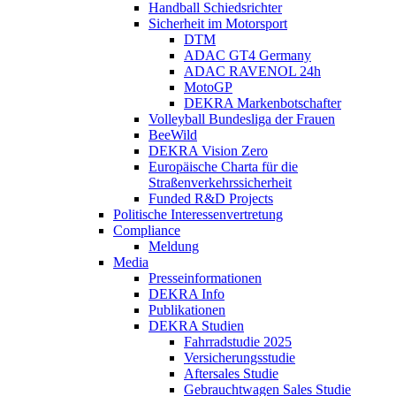
Handball Schiedsrichter
Sicherheit im Motorsport
DTM
ADAC GT4 Germany
ADAC RAVENOL 24h
MotoGP
DEKRA Markenbotschafter
Volleyball Bundesliga der Frauen
BeeWild
DEKRA Vision Zero
Europäische Charta für die
Straßenverkehrssicherheit
Funded R&D Projects
Politische Interessenvertretung
Compliance
Meldung
Media
Presseinformationen
DEKRA Info
Publikationen
DEKRA Studien
Fahrradstudie 2025
Versicherungsstudie
Aftersales Studie
Gebrauchtwagen Sales Studie