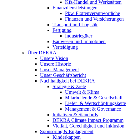
Kfz-Handel und Werkstätten
Finanzdienstleistungen
Pkw‑Flottenverantwortliche
Finanzen und Versicherungen
Transport und Logistik
Fertigung
Industriegüter
Bauwesen und Immobilien
Verteidigung
Über DEKRA
Unsere Vision
Unsere Historie
Unser Management
Unser Geschäftsbericht
Nachhaltigkeit bei DEKRA
Strategie & Ziele
Umwelt & Klima
Mitarbeitende & Gesellschaft
Liefer- & Wertschöpfungskette
Management & Governance
Initiativen & Standards
DEKRA Climate Impact-Programm
Vielfalt, Gerechtigkeit und Inklusion​
Sponsoring & Engagement
Kinderkappen