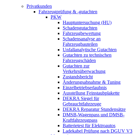
Privatkunden
Fahrzeugprüfung & -gutachten
PKW
Hauptuntersuchung (HU)
Schadengutachten
Fahrzeugbewertung
Schadensanalyse an
Fahrzeugbauteilen
Unfallanalytische Gutachten
Gutachten zu technischen
Fahrzeugschäden
Gutachten zur
Verkehrsüberwachung
Zustandsbericht
Änderungsabnahme & Tuning
Einzelbetriebserlaubnis
Ausstellung Feinstaubplakette
DEKRA Siegel für
Gebrauchtfahrzeuge
DEKRA Reparatur Stundensätze
DMSB-Wagenpass und DMSB-
Kraftfahrzeugpass
Batterietest für Elektroautos
Ladekabel Prüfung nach DGUV V3