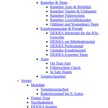
Ratgeber & Tipps
Ratgeber Auto & Mobilität
Ratgeber Tuning & Umbauten
Ratgeber Führerschein
Ratgeber Geschäftskunden
Oldtimer und Youngtimer-Tipps
Kundenmagazine & Portale
DEKRA Infoportal für das Kfz-
Gewerbe
DEKRA.net Mitgliederportal
DEKRA Professional
Globales Kundenportal
DEKRA Experten Tipps
Apps
On Tour App
Führerschein Check
In Safe Hands
Ansprechpartner
Stories
Mobilität
Verkehrssicherheit
Batteriezustand bei E-Autos
Digital Trust
Nachhaltigkeit
DEKRA Insights