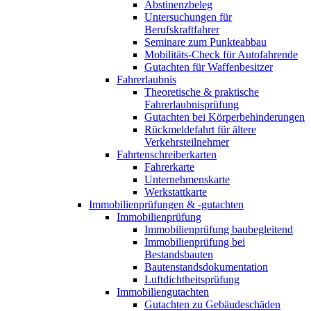
Abstinenzbeleg
Untersuchungen für
Berufskraftfahrer
Seminare zum Punkteabbau
Mobilitäts-Check für Autofahrende
Gutachten für Waffenbesitzer
Fahrerlaubnis
Theoretische & praktische
Fahrerlaubnisprüfung
Gutachten bei Körperbehinderungen
Rückmeldefahrt für ältere
Verkehrsteilnehmer
Fahrtenschreiberkarten
Fahrerkarte
Unternehmenskarte
Werkstattkarte
Immobilienprüfungen & -gutachten
Immobilienprüfung
Immobilienprüfung baubegleitend
Immobilienprüfung bei
Bestandsbauten
Bautenstandsdokumentation
Luftdichtheitsprüfung
Immobiliengutachten
Gutachten zu Gebäudeschäden