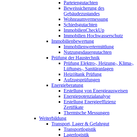
Parteiengutachten
Beweissicherung des
Gebäudezustandes
Wohnraumvermessung
Schiedsgutachten
ImmobilienCheckUp
Immobilien Hochwasserschutz
Immobilienbewertung
Immobilienwertermittlung
Nutzungsdauergutachten
Prüfung der Haustechnik
Prüfung Elektro-, Heizung-, Klima-,
Lüftungs-, Sanitäranlagen
Heizöltank Prüfung
Aufzugsprüfungen
Energieberatung
Erstellung von Energieausweisen
Energiepotenzialanalyse
Erstellung Energieeffizienz
Zertifikate
Thermische Messungen
Weiterbildung
Transport, Lager & Gefahrgut
Transportlogistik
Lagerlogistik