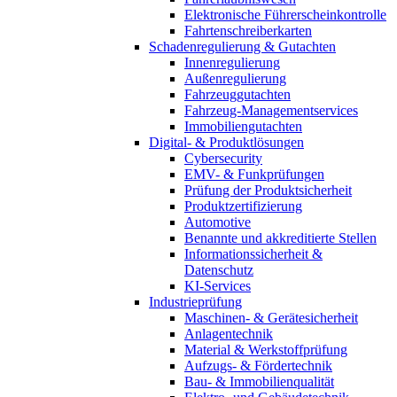
Elektronische Führerscheinkontrolle
Fahrtenschreiberkarten
Schadenregulierung & Gutachten
Innenregulierung
Außenregulierung
Fahrzeuggutachten
Fahrzeug-Managementservices
Immobiliengutachten
Digital- & Produktlösungen
Cybersecurity
EMV- & Funkprüfungen
Prüfung der Produktsicherheit
Produktzertifizierung
Automotive
Benannte und akkreditierte Stellen
Informationssicherheit &
Datenschutz
KI-Services
Industrieprüfung
Maschinen- & Gerätesicherheit
Anlagentechnik
Material & Werkstoffprüfung
Aufzugs- & Fördertechnik
Bau- & Immobilienqualität