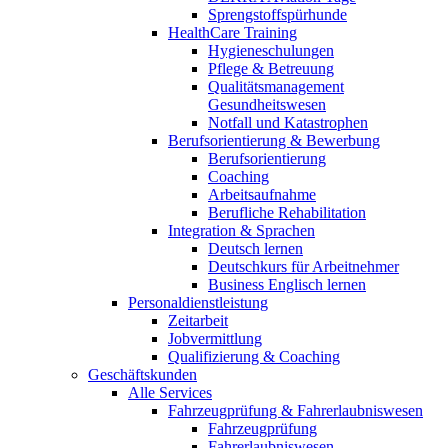
Sprengstoffspürhunde
HealthCare Training
Hygieneschulungen
Pflege & Betreuung
Qualitätsmanagement
Gesundheitswesen
Notfall und Katastrophen
Berufsorientierung & Bewerbung
Berufsorientierung
Coaching
Arbeitsaufnahme
Berufliche Rehabilitation
Integration & Sprachen
Deutsch lernen
Deutschkurs für Arbeitnehmer
Business Englisch lernen
Personaldienstleistung
Zeitarbeit
Jobvermittlung
Qualifizierung & Coaching
Geschäftskunden
Alle Services
Fahrzeugprüfung & Fahrerlaubniswesen
Fahrzeugprüfung
Fahrerlaubniswesen