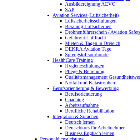
Ausbildereignung AEVO
SAP
Aviation Services (Luftsicherheit)
Luftsicherheitsschulungen
Beratung Luftsicherheit
Drohnenführerschein / Aviation Safet
Gefahrgut Luftfracht
Mieten & Tagen in Dreieich
DEKRA Aviation Tage
Sprengstoffspürhunde
HealthCare Training
Hygieneschulungen
Pflege & Betreuung
Qualitätsmanagement Gesundheitswe
Notfall und Katastrophen
Berufsorientierung & Bewerbung
Berufsorientierung
Coaching
Arbeitsaufnahme
Berufliche Rehabilitation
Integration & Sprachen
Deutsch lernen
Deutschkurs für Arbeitnehmer
Business Englisch lernen
Personaldienstleistung