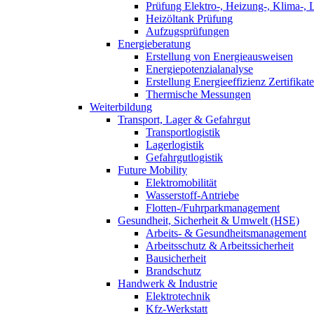
Prüfung Elektro-, Heizung-, Klima-, 
Heizöltank Prüfung
Aufzugsprüfungen
Energieberatung
Erstellung von Energieausweisen
Energiepotenzialanalyse
Erstellung Energieeffizienz Zertifikate
Thermische Messungen
Weiterbildung
Transport, Lager & Gefahrgut
Transportlogistik
Lagerlogistik
Gefahrgutlogistik
Future Mobility
Elektromobilität
Wasserstoff-Antriebe
Flotten-/Fuhrparkmanagement
Gesundheit, Sicherheit & Umwelt (HSE)
Arbeits- & Gesundheitsmanagement
Arbeitsschutz & Arbeitssicherheit
Bausicherheit
Brandschutz
Handwerk & Industrie
Elektrotechnik
Kfz-Werkstatt