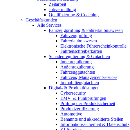
Zeitarbeit
Jobvermittlung
Qualifizierung & Coaching
Geschäftskunden
Alle Services
Fahrzeugprüfung & Fahrerlaubniswesen
Fahrzeugprüfung
Fahrerlaubniswesen
Elektronische Führerscheinkontrolle
Fahrtenschreiberkarten
Schadenregulierung & Gutachten
Innenregulierung
Außenregulierung
Fahrzeuggutachten
Fahrzeug-Managementservices
Immobiliengutachten
Digital- & Produktlösungen
Cybersecurity
EMV- & Funkprüfungen
Prüfung der Produktsicherheit
Produktzertifizierung
Automotive
Benannte und akkreditierte Stellen
Informationssicherheit & Datenschutz
KI-Services