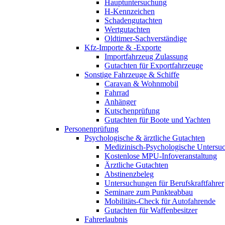
Hauptuntersuchung
H-Kennzeichen
Schadengutachten
Wertgutachten
Oldtimer-Sachverständige
Kfz-Importe & -Exporte
Importfahrzeug Zulassung
Gutachten für Exportfahrzeuge
Sonstige Fahrzeuge & Schiffe
Caravan & Wohnmobil
Fahrrad
Anhänger
Kutschenprüfung
Gutachten für Boote und Yachten
Personenprüfung
Psychologische & ärztliche Gutachten
Medizinisch-Psychologische Unters
Kostenlose MPU-Infoveranstaltung
Ärztliche Gutachten
Abstinenzbeleg
Untersuchungen für Berufskraftfahrer
Seminare zum Punkteabbau
Mobilitäts-Check für Autofahrende
Gutachten für Waffenbesitzer
Fahrerlaubnis