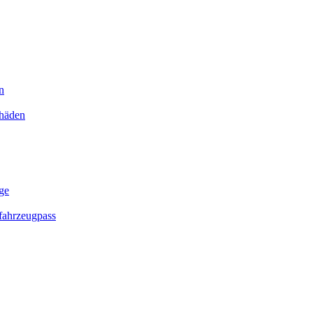
n
chäden
ge
ahrzeugpass