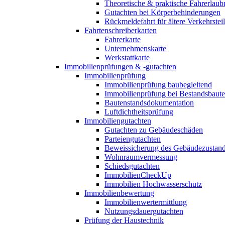
Theoretische & praktische Fahrerlaub
Gutachten bei Körperbehinderungen
Rückmeldefahrt für ältere Verkehrste
Fahrtenschreiberkarten
Fahrerkarte
Unternehmenskarte
Werkstattkarte
Immobilienprüfungen & -gutachten
Immobilienprüfung
Immobilienprüfung baubegleitend
Immobilienprüfung bei Bestandsbaut
Bautenstandsdokumentation
Luftdichtheitsprüfung
Immobiliengutachten
Gutachten zu Gebäudeschäden
Parteiengutachten
Beweissicherung des Gebäudezustan
Wohnraumvermessung
Schiedsgutachten
ImmobilienCheckUp
Immobilien Hochwasserschutz
Immobilienbewertung
Immobilienwertermittlung
Nutzungsdauergutachten
Prüfung der Haustechnik