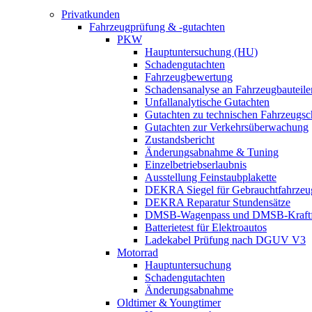
Privatkunden
Fahrzeugprüfung & -gutachten
PKW
Hauptuntersuchung (HU)
Schadengutachten
Fahrzeugbewertung
Schadensanalyse an Fahrzeugbauteile
Unfallanalytische Gutachten
Gutachten zu technischen Fahrzeugs
Gutachten zur Verkehrsüberwachung
Zustandsbericht
Änderungsabnahme & Tuning
Einzelbetriebserlaubnis
Ausstellung Feinstaubplakette
DEKRA Siegel für Gebrauchtfahrzeu
DEKRA Reparatur Stundensätze
DMSB-Wagenpass und DMSB-Kraftf
Batterietest für Elektroautos
Ladekabel Prüfung nach DGUV V3
Motorrad
Hauptuntersuchung
Schadengutachten
Änderungsabnahme
Oldtimer & Youngtimer