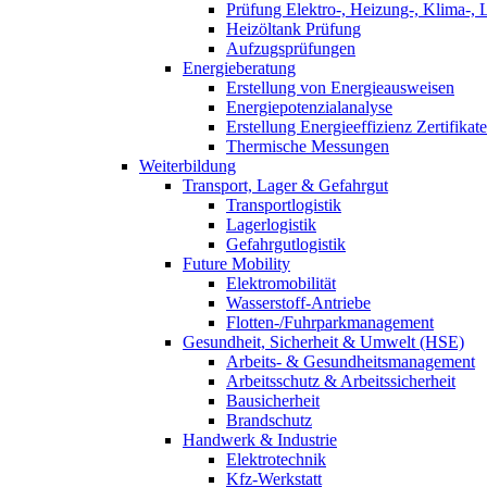
Prüfung Elektro-, Heizung-, Klima-, 
Heizöltank Prüfung
Aufzugsprüfungen
Energieberatung
Erstellung von Energieausweisen
Energiepotenzialanalyse
Erstellung Energieeffizienz Zertifikate
Thermische Messungen
Weiterbildung
Transport, Lager & Gefahrgut
Transportlogistik
Lagerlogistik
Gefahrgutlogistik
Future Mobility
Elektromobilität
Wasserstoff-Antriebe
Flotten-/Fuhrparkmanagement
Gesundheit, Sicherheit & Umwelt (HSE)
Arbeits- & Gesundheitsmanagement
Arbeitsschutz & Arbeitssicherheit
Bausicherheit
Brandschutz
Handwerk & Industrie
Elektrotechnik
Kfz-Werkstatt