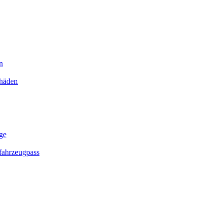
n
chäden
ge
ahrzeugpass