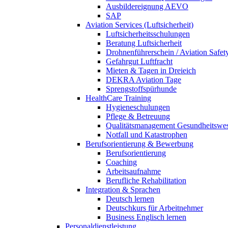
Ausbildereignung AEVO
SAP
Aviation Services (Luftsicherheit)
Luftsicherheitsschulungen
Beratung Luftsicherheit
Drohnenführerschein / Aviation Safet
Gefahrgut Luftfracht
Mieten & Tagen in Dreieich
DEKRA Aviation Tage
Sprengstoffspürhunde
HealthCare Training
Hygieneschulungen
Pflege & Betreuung
Qualitätsmanagement Gesundheitswe
Notfall und Katastrophen
Berufsorientierung & Bewerbung
Berufsorientierung
Coaching
Arbeitsaufnahme
Berufliche Rehabilitation
Integration & Sprachen
Deutsch lernen
Deutschkurs für Arbeitnehmer
Business Englisch lernen
Personaldienstleistung