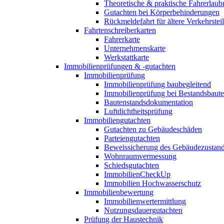
Theoretische & praktische Fahrerlaub
Gutachten bei Körperbehinderungen
Rückmeldefahrt für ältere Verkehrste
Fahrtenschreiberkarten
Fahrerkarte
Unternehmenskarte
Werkstattkarte
Immobilienprüfungen & -gutachten
Immobilienprüfung
Immobilienprüfung baubegleitend
Immobilienprüfung bei Bestandsbaut
Bautenstandsdokumentation
Luftdichtheitsprüfung
Immobiliengutachten
Gutachten zu Gebäudeschäden
Parteiengutachten
Beweissicherung des Gebäudezustan
Wohnraumvermessung
Schiedsgutachten
ImmobilienCheckUp
Immobilien Hochwasserschutz
Immobilienbewertung
Immobilienwertermittlung
Nutzungsdauergutachten
Prüfung der Haustechnik