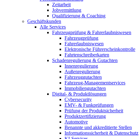
Zeitarbeit
Jobvermittlung
Qualifizierung & Coaching
Geschäftskunden
Alle Services
Fahrzeugprüfung & Fahrerlaubniswesen
Fahrzeugprüfung
Fahrerlaubniswesen
Elektronische Führerscheinkontrolle
Fahrtenschreiberkarten
Schadenregulierung & Gutachten
Innenregulierung
Außenregulierung
Fahrzeuggutachten
Fahrzeug-Managementservices
Immobiliengutachten
Digital- & Produktlösungen
Cybersecurity
EMV- & Funkprüfungen
Prüfung der Produktsicherheit
Produktzertifizierung
Automotive
Benannte und akkreditierte Stellen
Informationssicherheit & Datenschutz
KI-Services