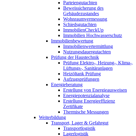
Parteiengutachten
Beweissicherung des
Gebäudezustandes
Wohnraumvermessung
Schiedsgutachten
ImmobilienCheckUp
Immobilien Hochwasserschutz
Immobilienbewertung
Immobilienwertermittlung
Nutzungsdauergutachten
Prüfung der Haustechnik
Prüfung Elektro-, Heizung-, Klima-,
Lüftungs-, Sanitäranlagen
Heizöltank Prüfung
Aufzugsprüfungen
Energieberatung
Erstellung von Energieausweisen
Energiepotenzialanalyse
Erstellung Energieeffizienz
Zertifikate
Thermische Messungen
Weiterbildung
Transport, Lager & Gefahrgut
Transportlogistik
Lagerlogistik