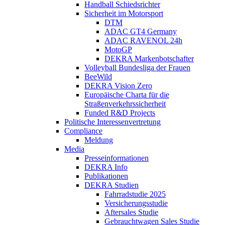
Handball Schiedsrichter
Sicherheit im Motorsport
DTM
ADAC GT4 Germany
ADAC RAVENOL 24h
MotoGP
DEKRA Markenbotschafter
Volleyball Bundesliga der Frauen
BeeWild
DEKRA Vision Zero
Europäische Charta für die
Straßenverkehrssicherheit
Funded R&D Projects
Politische Interessenvertretung
Compliance
Meldung
Media
Presseinformationen
DEKRA Info
Publikationen
DEKRA Studien
Fahrradstudie 2025
Versicherungsstudie
Aftersales Studie
Gebrauchtwagen Sales Studie