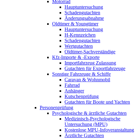
Motorrad
Hauptuntersuchung
Schadengutachten
Änderungsabnahme
Oldtimer & Youngtimer
Hauptuntersuchung
H-Kennzeichen
Schadengutachten
Wertgutachten
Oldtimer-Sachverständige
Kfz-Importe & -Exporte
Importfahrzeug Zulassung
Gutachten für Exportfahrzeuge
Sonstige Fahrzeuge & Schiffe
Caravan & Wohnmobil
Fahrrad
Anhänger
Kutschenprüfung
Gutachten für Boote und Yachten
Personenprüfung
Psychologische & ärztliche Gutachten
Medizinisch-Psychologische
Untersuchung (MPU)
Kostenlose MPU-Infoveranstaltung
Ärztliche Gutachten