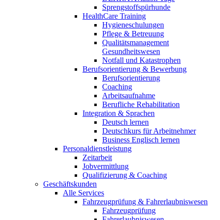
Sprengstoffspürhunde
HealthCare Training
Hygieneschulungen
Pflege & Betreuung
Qualitätsmanagement
Gesundheitswesen
Notfall und Katastrophen
Berufsorientierung & Bewerbung
Berufsorientierung
Coaching
Arbeitsaufnahme
Berufliche Rehabilitation
Integration & Sprachen
Deutsch lernen
Deutschkurs für Arbeitnehmer
Business Englisch lernen
Personaldienstleistung
Zeitarbeit
Jobvermittlung
Qualifizierung & Coaching
Geschäftskunden
Alle Services
Fahrzeugprüfung & Fahrerlaubniswesen
Fahrzeugprüfung
Fahrerlaubniswesen