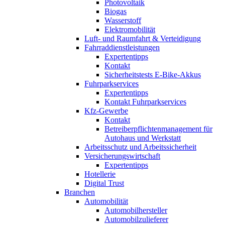
Photovoltaik
Biogas
Wasserstoff
Elektromobilität
Luft- und Raumfahrt & Verteidigung
Fahrraddienstleistungen
Expertentipps
Kontakt
Sicherheitstests E-Bike-Akkus
Fuhrparkservices
Expertentipps
Kontakt Fuhrparkservices
Kfz-Gewerbe
Kontakt
Betreiberpflichtenmanagement für
Autohaus und Werkstatt
Arbeitsschutz und Arbeitssicherheit
Versicherungswirtschaft
Expertentipps
Hotellerie
Digital Trust
Branchen
Automobilität
Automobilhersteller
Automobilzulieferer