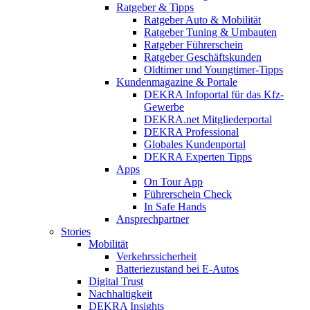
Ratgeber & Tipps
Ratgeber Auto & Mobilität
Ratgeber Tuning & Umbauten
Ratgeber Führerschein
Ratgeber Geschäftskunden
Oldtimer und Youngtimer-Tipps
Kundenmagazine & Portale
DEKRA Infoportal für das Kfz-
Gewerbe
DEKRA.net Mitgliederportal
DEKRA Professional
Globales Kundenportal
DEKRA Experten Tipps
Apps
On Tour App
Führerschein Check
In Safe Hands
Ansprechpartner
Stories
Mobilität
Verkehrssicherheit
Batteriezustand bei E-Autos
Digital Trust
Nachhaltigkeit
DEKRA Insights