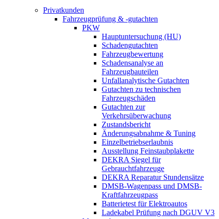
Privatkunden
Fahrzeugprüfung & -gutachten
PKW
Hauptuntersuchung (HU)
Schadengutachten
Fahrzeugbewertung
Schadensanalyse an
Fahrzeugbauteilen
Unfallanalytische Gutachten
Gutachten zu technischen
Fahrzeugschäden
Gutachten zur
Verkehrsüberwachung
Zustandsbericht
Änderungsabnahme & Tuning
Einzelbetriebserlaubnis
Ausstellung Feinstaubplakette
DEKRA Siegel für
Gebrauchtfahrzeuge
DEKRA Reparatur Stundensätze
DMSB-Wagenpass und DMSB-
Kraftfahrzeugpass
Batterietest für Elektroautos
Ladekabel Prüfung nach DGUV V3