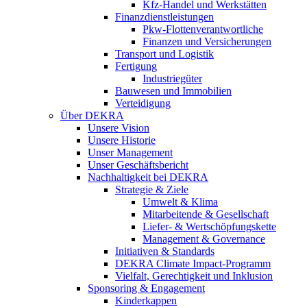
Kfz-Handel und Werkstätten
Finanzdienstleistungen
Pkw‑Flottenverantwortliche
Finanzen und Versicherungen
Transport und Logistik
Fertigung
Industriegüter
Bauwesen und Immobilien
Verteidigung
Über DEKRA
Unsere Vision
Unsere Historie
Unser Management
Unser Geschäftsbericht
Nachhaltigkeit bei DEKRA
Strategie & Ziele
Umwelt & Klima
Mitarbeitende & Gesellschaft
Liefer- & Wertschöpfungskette
Management & Governance
Initiativen & Standards
DEKRA Climate Impact-Programm
Vielfalt, Gerechtigkeit und Inklusion​
Sponsoring & Engagement
Kinderkappen