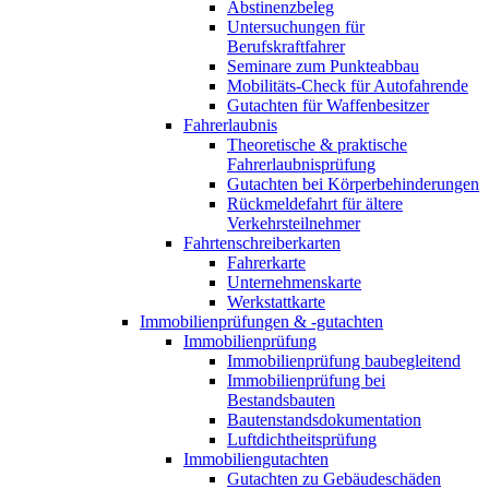
Abstinenzbeleg
Untersuchungen für
Berufskraftfahrer
Seminare zum Punkteabbau
Mobilitäts-Check für Autofahrende
Gutachten für Waffenbesitzer
Fahrerlaubnis
Theoretische & praktische
Fahrerlaubnisprüfung
Gutachten bei Körperbehinderungen
Rückmeldefahrt für ältere
Verkehrsteilnehmer
Fahrtenschreiberkarten
Fahrerkarte
Unternehmenskarte
Werkstattkarte
Immobilienprüfungen & -gutachten
Immobilienprüfung
Immobilienprüfung baubegleitend
Immobilienprüfung bei
Bestandsbauten
Bautenstandsdokumentation
Luftdichtheitsprüfung
Immobiliengutachten
Gutachten zu Gebäudeschäden