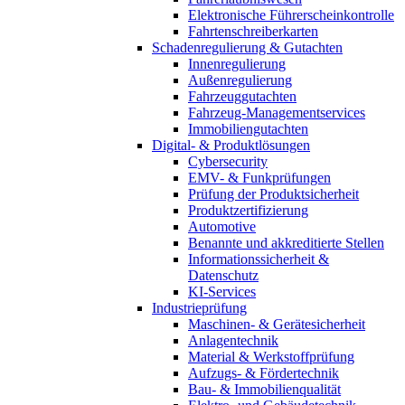
Elektronische Führerscheinkontrolle
Fahrtenschreiberkarten
Schadenregulierung & Gutachten
Innenregulierung
Außenregulierung
Fahrzeuggutachten
Fahrzeug-Managementservices
Immobiliengutachten
Digital- & Produktlösungen
Cybersecurity
EMV- & Funkprüfungen
Prüfung der Produktsicherheit
Produktzertifizierung
Automotive
Benannte und akkreditierte Stellen
Informationssicherheit &
Datenschutz
KI-Services
Industrieprüfung
Maschinen- & Gerätesicherheit
Anlagentechnik
Material & Werkstoffprüfung
Aufzugs- & Fördertechnik
Bau- & Immobilienqualität