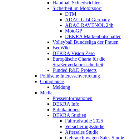
Handball Schiedsrichter
Sicherheit im Motorsport
DTM
ADAC GT4 Germany
ADAC RAVENOL 24h
MotoGP
DEKRA Markenbotschafter
Volleyball Bundesliga der Frauen
BeeWild
DEKRA Vision Zero
Europäische Charta für die
Straßenverkehrssicherheit
Funded R&D Projects
Politische Interessenvertretung
Compliance
Meldung
Media
Presseinformationen
DEKRA Info
Publikationen
DEKRA Studien
Fahrradstudie 2025
Versicherungsstudie
Aftersales Studie
Gebrauchtwagen Sales Studie