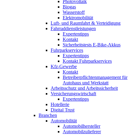
Photovoltaik
Biogas
Wasserstoff
Elektromobilität
Luft- und Raumfahrt & Verteidigung
Fahrraddienstleistungen
Expertentipps
Kontakt
Sicherheitstests E-Bike-Akkus
Fuhrparkservices
Expertentipps
Kontakt Fuhrparkservices
Kfz-Gewerbe
Kontakt
Betreiberpflichtenmanagement für
Autohaus und Werkstatt
Arbeitsschutz und Arbeitssicherheit
Versicherungswirtschaft
Expertentipps
Hotellerie
Digital Trust
Branchen
Automobilität
Automobilhersteller
Automobilzulieferer