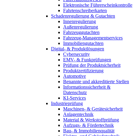
Elektronische Führerscheinkontrolle
Fahrtenschreiberkarten
Schadenregulierung & Gutachten
Innenregulierung
Außenregulierung
Fahrzeuggutachten
Fahrzeug-Managementservices
Immobiliengutachten
Digital- & Produktlösungen
Cybersecurity
EMV- & Funkprüfungen
Prüfung der Produktsicherheit
Produktzertifizierung
Automotive
Benannte und akkreditierte Stellen
Informationssicherheit &
Datenschutz
KI-Services
Industrieprüfung
Maschinen- & Gerätesicherheit
Anlagentechnik
Material & Werkstoffprüfung
Aufzugs- & Fördertechnik
Bau- & Immobilienqualität