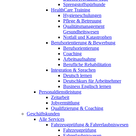
Sprengstoffspürhunde
HealthCare Training
Hygieneschulungen
Pflege & Betreuung
Qualitätsmanagement
Gesundheitswesen
Notfall und Katastrophen
Berufsorientierung & Bewerbung
Berufsorientierung
Coaching
Arbeitsaufnahme
Berufliche Rehabilitation
Integration & Sprachen
Deutsch lernen
Deutschkurs für Arbeitnehmer
Business Englisch lernen
Personaldienstleistung
Zeitarbeit
Jobvermittlung
Qualifizierung & Coaching
Geschäftskunden
Alle Services
Fahrzeugprüfung & Fahrerlaubniswesen
Fahrzeugprüfung
Fahrerlaubniswesen