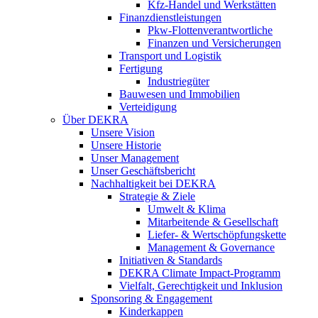
Kfz-Handel und Werkstätten
Finanzdienstleistungen
Pkw‑Flottenverantwortliche
Finanzen und Versicherungen
Transport und Logistik
Fertigung
Industriegüter
Bauwesen und Immobilien
Verteidigung
Über DEKRA
Unsere Vision
Unsere Historie
Unser Management
Unser Geschäftsbericht
Nachhaltigkeit bei DEKRA
Strategie & Ziele
Umwelt & Klima
Mitarbeitende & Gesellschaft
Liefer- & Wertschöpfungskette
Management & Governance
Initiativen & Standards
DEKRA Climate Impact-Programm
Vielfalt, Gerechtigkeit und Inklusion​
Sponsoring & Engagement
Kinderkappen