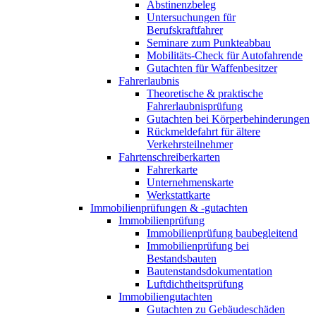
Abstinenzbeleg
Untersuchungen für
Berufskraftfahrer
Seminare zum Punkteabbau
Mobilitäts-Check für Autofahrende
Gutachten für Waffenbesitzer
Fahrerlaubnis
Theoretische & praktische
Fahrerlaubnisprüfung
Gutachten bei Körperbehinderungen
Rückmeldefahrt für ältere
Verkehrsteilnehmer
Fahrtenschreiberkarten
Fahrerkarte
Unternehmenskarte
Werkstattkarte
Immobilienprüfungen & -gutachten
Immobilienprüfung
Immobilienprüfung baubegleitend
Immobilienprüfung bei
Bestandsbauten
Bautenstandsdokumentation
Luftdichtheitsprüfung
Immobiliengutachten
Gutachten zu Gebäudeschäden