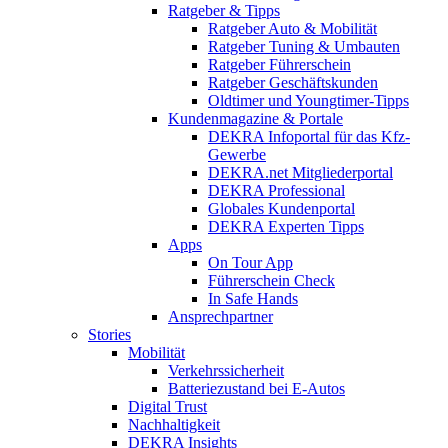
Ratgeber & Tipps
Ratgeber Auto & Mobilität
Ratgeber Tuning & Umbauten
Ratgeber Führerschein
Ratgeber Geschäftskunden
Oldtimer und Youngtimer-Tipps
Kundenmagazine & Portale
DEKRA Infoportal für das Kfz-
Gewerbe
DEKRA.net Mitgliederportal
DEKRA Professional
Globales Kundenportal
DEKRA Experten Tipps
Apps
On Tour App
Führerschein Check
In Safe Hands
Ansprechpartner
Stories
Mobilität
Verkehrssicherheit
Batteriezustand bei E-Autos
Digital Trust
Nachhaltigkeit
DEKRA Insights