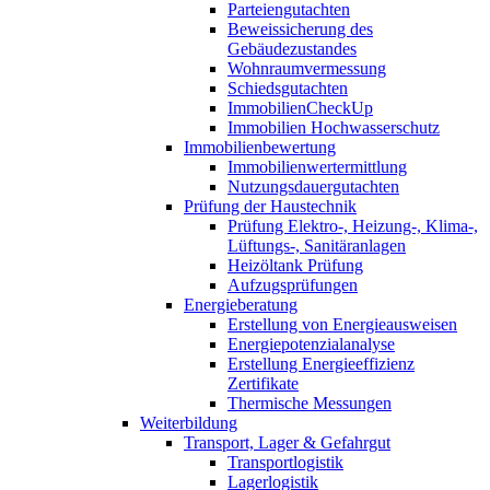
Parteiengutachten
Beweissicherung des
Gebäudezustandes
Wohnraumvermessung
Schiedsgutachten
ImmobilienCheckUp
Immobilien Hochwasserschutz
Immobilienbewertung
Immobilienwertermittlung
Nutzungsdauergutachten
Prüfung der Haustechnik
Prüfung Elektro-, Heizung-, Klima-,
Lüftungs-, Sanitäranlagen
Heizöltank Prüfung
Aufzugsprüfungen
Energieberatung
Erstellung von Energieausweisen
Energiepotenzialanalyse
Erstellung Energieeffizienz
Zertifikate
Thermische Messungen
Weiterbildung
Transport, Lager & Gefahrgut
Transportlogistik
Lagerlogistik