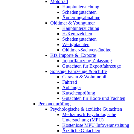
Motorrad
Hauptuntersuchung
Schadengutachten
Änderungsabnahme
Oldtimer & Youngtimer
Hauptuntersuchung
H-Kennzeichen
Schadengutachten
Wertgutachten
Oldtimer-Sachverständige
Kfz-Importe & -Exporte
Importfahrzeug Zulassung
Gutachten für Exportfahrzeuge
Sonstige Fahrzeuge & Schiffe
Caravan & Wohnmobil
Fahrrad
Anhänger
Kutschenprüfung
Gutachten für Boote und Yachten
Personenprüfung
Psychologische & ärztliche Gutachten
Medizinisch-Psychologische
Untersuchung (MPU)
Kostenlose MPU-Infoveranstaltung
Ärztliche Gutachten