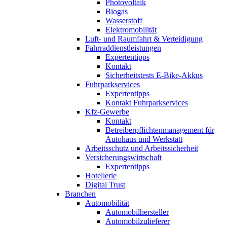
Photovoltaik
Biogas
Wasserstoff
Elektromobilität
Luft- und Raumfahrt & Verteidigung
Fahrraddienstleistungen
Expertentipps
Kontakt
Sicherheitstests E-Bike-Akkus
Fuhrparkservices
Expertentipps
Kontakt Fuhrparkservices
Kfz-Gewerbe
Kontakt
Betreiberpflichtenmanagement für
Autohaus und Werkstatt
Arbeitsschutz und Arbeitssicherheit
Versicherungswirtschaft
Expertentipps
Hotellerie
Digital Trust
Branchen
Automobilität
Automobilhersteller
Automobilzulieferer