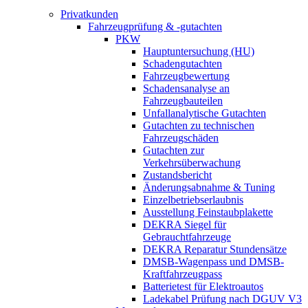
Privatkunden
Fahrzeugprüfung & -gutachten
PKW
Hauptuntersuchung (HU)
Schadengutachten
Fahrzeugbewertung
Schadensanalyse an
Fahrzeugbauteilen
Unfallanalytische Gutachten
Gutachten zu technischen
Fahrzeugschäden
Gutachten zur
Verkehrsüberwachung
Zustandsbericht
Änderungsabnahme & Tuning
Einzelbetriebserlaubnis
Ausstellung Feinstaubplakette
DEKRA Siegel für
Gebrauchtfahrzeuge
DEKRA Reparatur Stundensätze
DMSB-Wagenpass und DMSB-
Kraftfahrzeugpass
Batterietest für Elektroautos
Ladekabel Prüfung nach DGUV V3