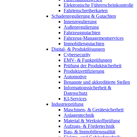
Elektronische Führerscheinkontrolle
Fahrtenschreiberkarten
Schadenregulierung & Gutachten
Innenregulierung
Außenregulierung
Fahrzeuggutachten
Fahrzeug-Managementservices
Immobiliengutachten
Digital- & Produktlösungen
Cybersecurity
EMV- & Funkprüfungen
Prüfung der Produktsicherheit
Produktzertifizierung
Automotive
Benannte und akkreditierte Stellen
Informationssicherheit &
Datenschutz
KI-Services
Industrieprüfung
Maschinen- & Gerätesicherheit
Anlagentechnik
Material & Werkstoffprüfung
Aufzugs- & Fördertechnik
Bau- & Immobilienqualität