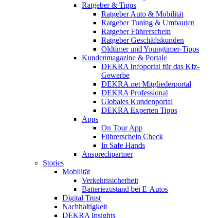
Ratgeber & Tipps
Ratgeber Auto & Mobilität
Ratgeber Tuning & Umbauten
Ratgeber Führerschein
Ratgeber Geschäftskunden
Oldtimer und Youngtimer-Tipps
Kundenmagazine & Portale
DEKRA Infoportal für das Kfz-
Gewerbe
DEKRA.net Mitgliederportal
DEKRA Professional
Globales Kundenportal
DEKRA Experten Tipps
Apps
On Tour App
Führerschein Check
In Safe Hands
Ansprechpartner
Stories
Mobilität
Verkehrssicherheit
Batteriezustand bei E-Autos
Digital Trust
Nachhaltigkeit
DEKRA Insights