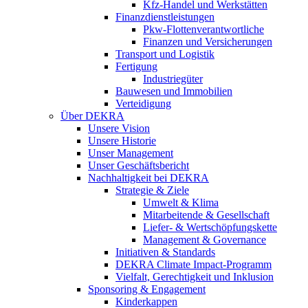
Kfz-Handel und Werkstätten
Finanzdienstleistungen
Pkw‑Flottenverantwortliche
Finanzen und Versicherungen
Transport und Logistik
Fertigung
Industriegüter
Bauwesen und Immobilien
Verteidigung
Über DEKRA
Unsere Vision
Unsere Historie
Unser Management
Unser Geschäftsbericht
Nachhaltigkeit bei DEKRA
Strategie & Ziele
Umwelt & Klima
Mitarbeitende & Gesellschaft
Liefer- & Wertschöpfungskette
Management & Governance
Initiativen & Standards
DEKRA Climate Impact-Programm
Vielfalt, Gerechtigkeit und Inklusion​
Sponsoring & Engagement
Kinderkappen