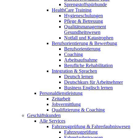
Sprengstoffspürhunde
HealthCare Training
Hygieneschulungen
Pflege & Betreuung
Qualitätsmanagement
Gesundheitswesen
Notfall und Katastrophen
Berufsorientierung & Bewerbung
Berufsorientierung
Coaching
Arbeitsaufnahme
Berufliche Rehabilitation
Integration & Sprachen
Deutsch lernen
Deutschkurs für Arbeitnehmer
Business Englisch lernen
Personaldienstleistung
Zeitarbeit
Jobvermittlung
Qualifizierung & Coaching
Geschäftskunden
Alle Services
Fahrzeugprüfung & Fahrerlaubniswesen
Fahrzeugprüfung
Fahrerlaubniswesen