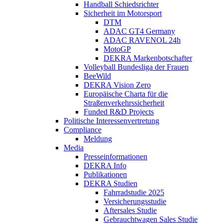
Handball Schiedsrichter
Sicherheit im Motorsport
DTM
ADAC GT4 Germany
ADAC RAVENOL 24h
MotoGP
DEKRA Markenbotschafter
Volleyball Bundesliga der Frauen
BeeWild
DEKRA Vision Zero
Europäische Charta für die
Straßenverkehrssicherheit
Funded R&D Projects
Politische Interessenvertretung
Compliance
Meldung
Media
Presseinformationen
DEKRA Info
Publikationen
DEKRA Studien
Fahrradstudie 2025
Versicherungsstudie
Aftersales Studie
Gebrauchtwagen Sales Studie