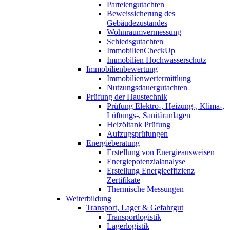
Parteiengutachten
Beweissicherung des
Gebäudezustandes
Wohnraumvermessung
Schiedsgutachten
ImmobilienCheckUp
Immobilien Hochwasserschutz
Immobilienbewertung
Immobilienwertermittlung
Nutzungsdauergutachten
Prüfung der Haustechnik
Prüfung Elektro-, Heizung-, Klima-,
Lüftungs-, Sanitäranlagen
Heizöltank Prüfung
Aufzugsprüfungen
Energieberatung
Erstellung von Energieausweisen
Energiepotenzialanalyse
Erstellung Energieeffizienz
Zertifikate
Thermische Messungen
Weiterbildung
Transport, Lager & Gefahrgut
Transportlogistik
Lagerlogistik