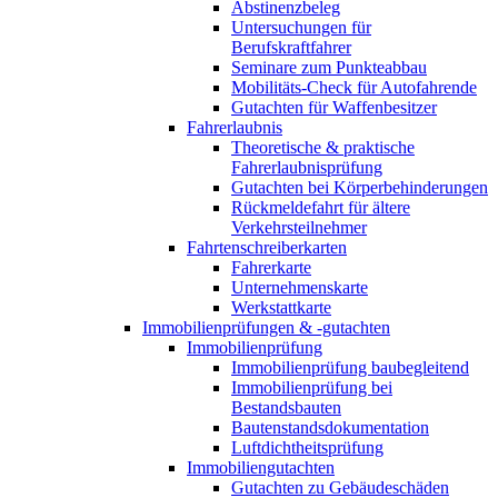
Abstinenzbeleg
Untersuchungen für
Berufskraftfahrer
Seminare zum Punkteabbau
Mobilitäts-Check für Autofahrende
Gutachten für Waffenbesitzer
Fahrerlaubnis
Theoretische & praktische
Fahrerlaubnisprüfung
Gutachten bei Körperbehinderungen
Rückmeldefahrt für ältere
Verkehrsteilnehmer
Fahrtenschreiberkarten
Fahrerkarte
Unternehmenskarte
Werkstattkarte
Immobilienprüfungen & -gutachten
Immobilienprüfung
Immobilienprüfung baubegleitend
Immobilienprüfung bei
Bestandsbauten
Bautenstandsdokumentation
Luftdichtheitsprüfung
Immobiliengutachten
Gutachten zu Gebäudeschäden