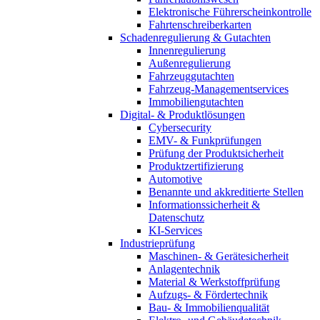
Elektronische Führerscheinkontrolle
Fahrtenschreiberkarten
Schadenregulierung & Gutachten
Innenregulierung
Außenregulierung
Fahrzeuggutachten
Fahrzeug-Managementservices
Immobiliengutachten
Digital- & Produktlösungen
Cybersecurity
EMV- & Funkprüfungen
Prüfung der Produktsicherheit
Produktzertifizierung
Automotive
Benannte und akkreditierte Stellen
Informationssicherheit &
Datenschutz
KI-Services
Industrieprüfung
Maschinen- & Gerätesicherheit
Anlagentechnik
Material & Werkstoffprüfung
Aufzugs- & Fördertechnik
Bau- & Immobilienqualität