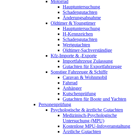
Motorrad
Hauptuntersuchung
Schadengutachten
Änderungsabnahme
Oldtimer & Youngtimer
Hauptuntersuchung
H-Kennzeichen
Schadengutachten
Wertgutachten
Oldtimer-Sachverständige
Kfz-Importe & -Exporte
Importfahrzeug Zulassung
Gutachten für Exportfahrzeuge
Sonstige Fahrzeuge & Schiffe
Caravan & Wohnmobil
Fahrrad
Anhänger
Kutschenprüfung
Gutachten für Boote und Yachten
Personenprüfung
Psychologische & ärztliche Gutachten
Medizinisch-Psychologische
Untersuchung (MPU)
Kostenlose MPU-Infoveranstaltung
Ärztliche Gutachten