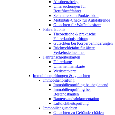
Abstinenzbeleg
Untersuchungen für
Berufskraftfahrer
Seminare zum Punkteabbau
Mobilitäts-Check für Autofahrende
Gutachten für Waffenbesitzer
Fahrerlaubnis
Theoretische & praktische
Fahrerlaubnisprüfung
Gutachten bei Körperbehinderungen
Rückmeldefahrt für ältere
Verkehrsteilnehmer
Fahrtenschreiberkarten
Fahrerkarte
Unternehmenskarte
Werkstattkarte
Immobilienprüfungen & -gutachten
Immobilienprüfung
Immobilienprüfung baubegleitend
Immobilienprüfung bei
Bestandsbauten
Bautenstandsdokumentation
Luftdichtheitsprüfung
Immobiliengutachten
Gutachten zu Gebäudeschäden