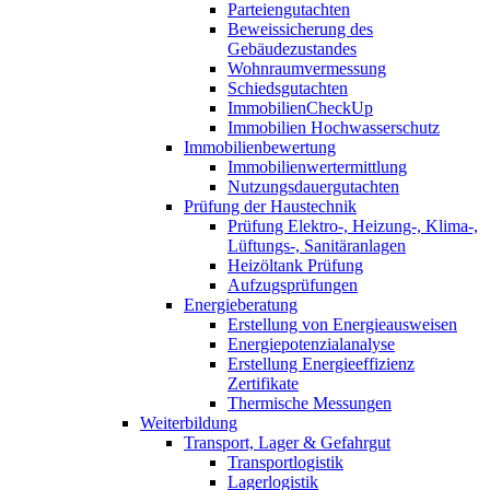
Parteiengutachten
Beweissicherung des
Gebäudezustandes
Wohnraumvermessung
Schiedsgutachten
ImmobilienCheckUp
Immobilien Hochwasserschutz
Immobilienbewertung
Immobilienwertermittlung
Nutzungsdauergutachten
Prüfung der Haustechnik
Prüfung Elektro-, Heizung-, Klima-,
Lüftungs-, Sanitäranlagen
Heizöltank Prüfung
Aufzugsprüfungen
Energieberatung
Erstellung von Energieausweisen
Energiepotenzialanalyse
Erstellung Energieeffizienz
Zertifikate
Thermische Messungen
Weiterbildung
Transport, Lager & Gefahrgut
Transportlogistik
Lagerlogistik