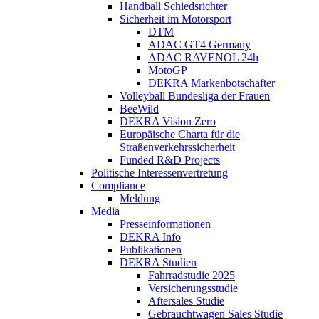
Handball Schiedsrichter
Sicherheit im Motorsport
DTM
ADAC GT4 Germany
ADAC RAVENOL 24h
MotoGP
DEKRA Markenbotschafter
Volleyball Bundesliga der Frauen
BeeWild
DEKRA Vision Zero
Europäische Charta für die
Straßenverkehrssicherheit
Funded R&D Projects
Politische Interessenvertretung
Compliance
Meldung
Media
Presseinformationen
DEKRA Info
Publikationen
DEKRA Studien
Fahrradstudie 2025
Versicherungsstudie
Aftersales Studie
Gebrauchtwagen Sales Studie