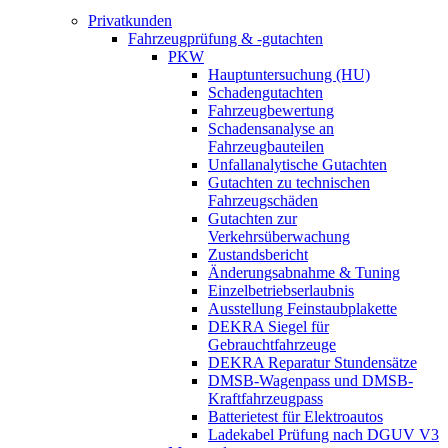
Privatkunden
Fahrzeugprüfung & -gutachten
PKW
Hauptuntersuchung (HU)
Schadengutachten
Fahrzeugbewertung
Schadensanalyse an
Fahrzeugbauteilen
Unfallanalytische Gutachten
Gutachten zu technischen
Fahrzeugschäden
Gutachten zur
Verkehrsüberwachung
Zustandsbericht
Änderungsabnahme & Tuning
Einzelbetriebserlaubnis
Ausstellung Feinstaubplakette
DEKRA Siegel für
Gebrauchtfahrzeuge
DEKRA Reparatur Stundensätze
DMSB-Wagenpass und DMSB-
Kraftfahrzeugpass
Batterietest für Elektroautos
Ladekabel Prüfung nach DGUV V3