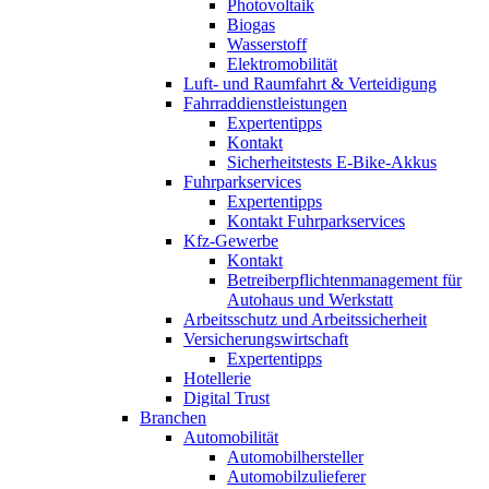
Photovoltaik
Biogas
Wasserstoff
Elektromobilität
Luft- und Raumfahrt & Verteidigung
Fahrraddienstleistungen
Expertentipps
Kontakt
Sicherheitstests E-Bike-Akkus
Fuhrparkservices
Expertentipps
Kontakt Fuhrparkservices
Kfz-Gewerbe
Kontakt
Betreiberpflichtenmanagement für
Autohaus und Werkstatt
Arbeitsschutz und Arbeitssicherheit
Versicherungswirtschaft
Expertentipps
Hotellerie
Digital Trust
Branchen
Automobilität
Automobilhersteller
Automobilzulieferer