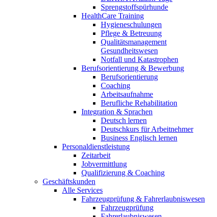
Sprengstoffspürhunde
HealthCare Training
Hygieneschulungen
Pflege & Betreuung
Qualitätsmanagement
Gesundheitswesen
Notfall und Katastrophen
Berufsorientierung & Bewerbung
Berufsorientierung
Coaching
Arbeitsaufnahme
Berufliche Rehabilitation
Integration & Sprachen
Deutsch lernen
Deutschkurs für Arbeitnehmer
Business Englisch lernen
Personaldienstleistung
Zeitarbeit
Jobvermittlung
Qualifizierung & Coaching
Geschäftskunden
Alle Services
Fahrzeugprüfung & Fahrerlaubniswesen
Fahrzeugprüfung
Fahrerlaubniswesen