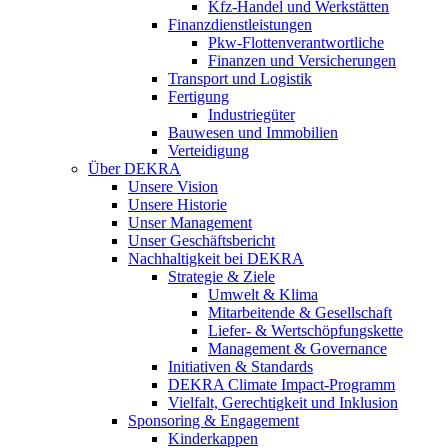
Kfz-Handel und Werkstätten
Finanzdienstleistungen
Pkw‑Flottenverantwortliche
Finanzen und Versicherungen
Transport und Logistik
Fertigung
Industriegüter
Bauwesen und Immobilien
Verteidigung
Über DEKRA
Unsere Vision
Unsere Historie
Unser Management
Unser Geschäftsbericht
Nachhaltigkeit bei DEKRA
Strategie & Ziele
Umwelt & Klima
Mitarbeitende & Gesellschaft
Liefer- & Wertschöpfungskette
Management & Governance
Initiativen & Standards
DEKRA Climate Impact-Programm
Vielfalt, Gerechtigkeit und Inklusion​
Sponsoring & Engagement
Kinderkappen