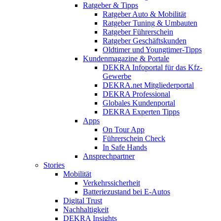
Ratgeber & Tipps
Ratgeber Auto & Mobilität
Ratgeber Tuning & Umbauten
Ratgeber Führerschein
Ratgeber Geschäftskunden
Oldtimer und Youngtimer-Tipps
Kundenmagazine & Portale
DEKRA Infoportal für das Kfz-
Gewerbe
DEKRA.net Mitgliederportal
DEKRA Professional
Globales Kundenportal
DEKRA Experten Tipps
Apps
On Tour App
Führerschein Check
In Safe Hands
Ansprechpartner
Stories
Mobilität
Verkehrssicherheit
Batteriezustand bei E-Autos
Digital Trust
Nachhaltigkeit
DEKRA Insights