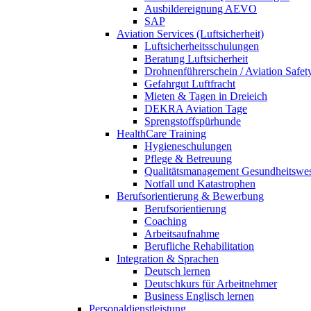
Ausbildereignung AEVO
SAP
Aviation Services (Luftsicherheit)
Luftsicherheitsschulungen
Beratung Luftsicherheit
Drohnenführerschein / Aviation Safet
Gefahrgut Luftfracht
Mieten & Tagen in Dreieich
DEKRA Aviation Tage
Sprengstoffspürhunde
HealthCare Training
Hygieneschulungen
Pflege & Betreuung
Qualitätsmanagement Gesundheitswe
Notfall und Katastrophen
Berufsorientierung & Bewerbung
Berufsorientierung
Coaching
Arbeitsaufnahme
Berufliche Rehabilitation
Integration & Sprachen
Deutsch lernen
Deutschkurs für Arbeitnehmer
Business Englisch lernen
Personaldienstleistung