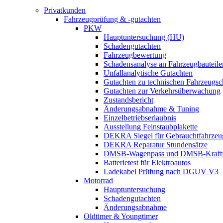
Privatkunden
Fahrzeugprüfung & -gutachten
PKW
Hauptuntersuchung (HU)
Schadengutachten
Fahrzeugbewertung
Schadensanalyse an Fahrzeugbauteile
Unfallanalytische Gutachten
Gutachten zu technischen Fahrzeugs
Gutachten zur Verkehrsüberwachung
Zustandsbericht
Änderungsabnahme & Tuning
Einzelbetriebserlaubnis
Ausstellung Feinstaubplakette
DEKRA Siegel für Gebrauchtfahrzeu
DEKRA Reparatur Stundensätze
DMSB-Wagenpass und DMSB-Kraftf
Batterietest für Elektroautos
Ladekabel Prüfung nach DGUV V3
Motorrad
Hauptuntersuchung
Schadengutachten
Änderungsabnahme
Oldtimer & Youngtimer