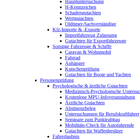
Hauptuntersuchung
H-Kennzeichen
Schadengutachten
Wertgutachten
Oldtimer-Sachverständige
Kfz-Importe & -Exporte
Importfahrzeug Zulassung
Gutachten für Exportfahrzeuge
Sonstige Fahrzeuge & Schiffe
Caravan & Wohnmobil
Fahrrad
Anhänger
Kutschenprüfung
Gutachten für Boote und Yachten
Personenprüfung
Psychologische & ärztliche Gutachten
Medizinisch-Psychologische Unters
Kostenlose MPU-Infoveranstaltung
Ärztliche Gutachten
Abstinenzbeleg
Untersuchungen für Berufskraftfahrer
Seminare zum Punkteabbau
Mobilitäts-Check für Autofahrende
Gutachten für Waffenbesitzer
Fahrerlaubnis