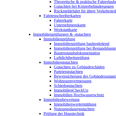
Theoretische & praktische Fahrerlaub
Gutachten bei Körperbehinderungen
Rückmeldefahrt für ältere Verkehrste
Fahrtenschreiberkarten
Fahrerkarte
Unternehmenskarte
Werkstattkarte
Immobilienprüfungen & -gutachten
Immobilienprüfung
Immobilienprüfung baubegleitend
Immobilienprüfung bei Bestandsbaut
Bautenstandsdokumentation
Luftdichtheitsprüfung
Immobiliengutachten
Gutachten zu Gebäudeschäden
Parteiengutachten
Beweissicherung des Gebäudezustan
Wohnraumvermessung
Schiedsgutachten
ImmobilienCheckUp
Immobilien Hochwasserschutz
Immobilienbewertung
Immobilienwertermittlung
Nutzungsdauergutachten
Prüfung der Haustechnik