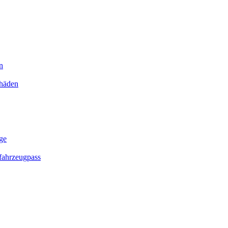
n
chäden
ge
ahrzeugpass