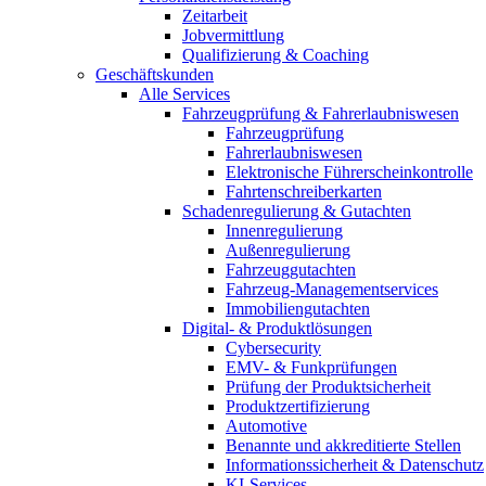
Zeitarbeit
Jobvermittlung
Qualifizierung & Coaching
Geschäftskunden
Alle Services
Fahrzeugprüfung & Fahrerlaubniswesen
Fahrzeugprüfung
Fahrerlaubniswesen
Elektronische Führerscheinkontrolle
Fahrtenschreiberkarten
Schadenregulierung & Gutachten
Innenregulierung
Außenregulierung
Fahrzeuggutachten
Fahrzeug-Managementservices
Immobiliengutachten
Digital- & Produktlösungen
Cybersecurity
EMV- & Funkprüfungen
Prüfung der Produktsicherheit
Produktzertifizierung
Automotive
Benannte und akkreditierte Stellen
Informationssicherheit & Datenschutz
KI-Services