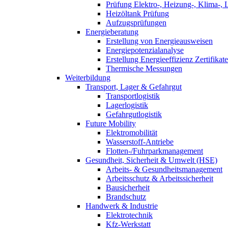
Prüfung Elektro-, Heizung-, Klima-, 
Heizöltank Prüfung
Aufzugsprüfungen
Energieberatung
Erstellung von Energieausweisen
Energiepotenzialanalyse
Erstellung Energieeffizienz Zertifikate
Thermische Messungen
Weiterbildung
Transport, Lager & Gefahrgut
Transportlogistik
Lagerlogistik
Gefahrgutlogistik
Future Mobility
Elektromobilität
Wasserstoff-Antriebe
Flotten-/Fuhrparkmanagement
Gesundheit, Sicherheit & Umwelt (HSE)
Arbeits- & Gesundheitsmanagement
Arbeitsschutz & Arbeitssicherheit
Bausicherheit
Brandschutz
Handwerk & Industrie
Elektrotechnik
Kfz-Werkstatt