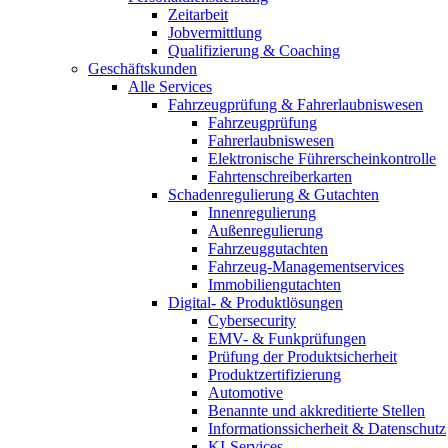
Zeitarbeit
Jobvermittlung
Qualifizierung & Coaching
Geschäftskunden
Alle Services
Fahrzeugprüfung & Fahrerlaubniswesen
Fahrzeugprüfung
Fahrerlaubniswesen
Elektronische Führerscheinkontrolle
Fahrtenschreiberkarten
Schadenregulierung & Gutachten
Innenregulierung
Außenregulierung
Fahrzeuggutachten
Fahrzeug-Managementservices
Immobiliengutachten
Digital- & Produktlösungen
Cybersecurity
EMV- & Funkprüfungen
Prüfung der Produktsicherheit
Produktzertifizierung
Automotive
Benannte und akkreditierte Stellen
Informationssicherheit & Datenschutz
KI-Services