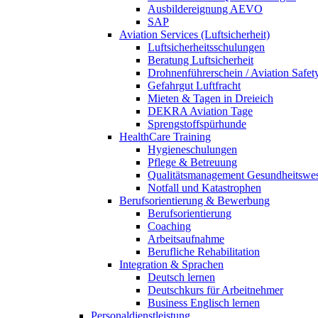
Ausbildereignung AEVO
SAP
Aviation Services (Luftsicherheit)
Luftsicherheitsschulungen
Beratung Luftsicherheit
Drohnenführerschein / Aviation Safet
Gefahrgut Luftfracht
Mieten & Tagen in Dreieich
DEKRA Aviation Tage
Sprengstoffspürhunde
HealthCare Training
Hygieneschulungen
Pflege & Betreuung
Qualitätsmanagement Gesundheitswe
Notfall und Katastrophen
Berufsorientierung & Bewerbung
Berufsorientierung
Coaching
Arbeitsaufnahme
Berufliche Rehabilitation
Integration & Sprachen
Deutsch lernen
Deutschkurs für Arbeitnehmer
Business Englisch lernen
Personaldienstleistung