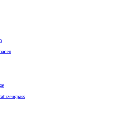
n
chäden
ge
ahrzeugpass