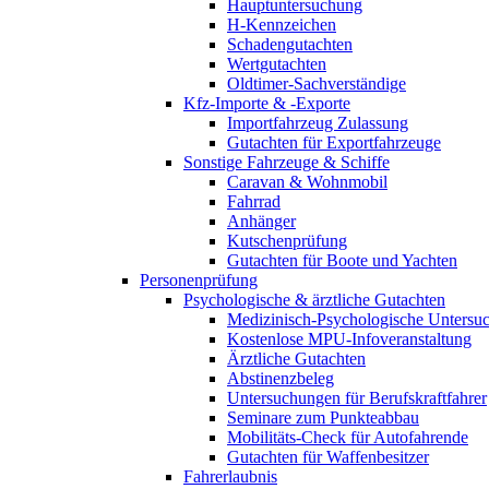
Hauptuntersuchung
H-Kennzeichen
Schadengutachten
Wertgutachten
Oldtimer-Sachverständige
Kfz-Importe & -Exporte
Importfahrzeug Zulassung
Gutachten für Exportfahrzeuge
Sonstige Fahrzeuge & Schiffe
Caravan & Wohnmobil
Fahrrad
Anhänger
Kutschenprüfung
Gutachten für Boote und Yachten
Personenprüfung
Psychologische & ärztliche Gutachten
Medizinisch-Psychologische Unters
Kostenlose MPU-Infoveranstaltung
Ärztliche Gutachten
Abstinenzbeleg
Untersuchungen für Berufskraftfahrer
Seminare zum Punkteabbau
Mobilitäts-Check für Autofahrende
Gutachten für Waffenbesitzer
Fahrerlaubnis