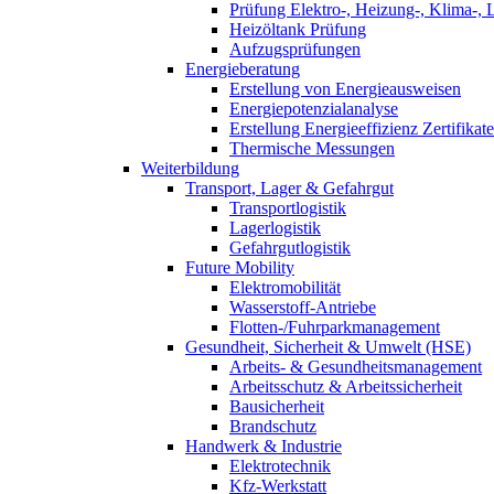
Prüfung Elektro-, Heizung-, Klima-, 
Heizöltank Prüfung
Aufzugsprüfungen
Energieberatung
Erstellung von Energieausweisen
Energiepotenzialanalyse
Erstellung Energieeffizienz Zertifikate
Thermische Messungen
Weiterbildung
Transport, Lager & Gefahrgut
Transportlogistik
Lagerlogistik
Gefahrgutlogistik
Future Mobility
Elektromobilität
Wasserstoff-Antriebe
Flotten-/Fuhrparkmanagement
Gesundheit, Sicherheit & Umwelt (HSE)
Arbeits- & Gesundheitsmanagement
Arbeitsschutz & Arbeitssicherheit
Bausicherheit
Brandschutz
Handwerk & Industrie
Elektrotechnik
Kfz-Werkstatt