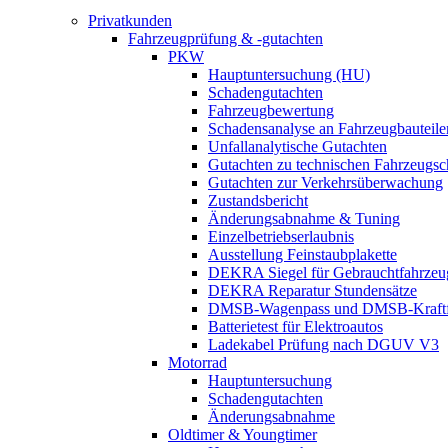
Privatkunden
Fahrzeugprüfung & -gutachten
PKW
Hauptuntersuchung (HU)
Schadengutachten
Fahrzeugbewertung
Schadensanalyse an Fahrzeugbauteile
Unfallanalytische Gutachten
Gutachten zu technischen Fahrzeugs
Gutachten zur Verkehrsüberwachung
Zustandsbericht
Änderungsabnahme & Tuning
Einzelbetriebserlaubnis
Ausstellung Feinstaubplakette
DEKRA Siegel für Gebrauchtfahrzeu
DEKRA Reparatur Stundensätze
DMSB-Wagenpass und DMSB-Kraftf
Batterietest für Elektroautos
Ladekabel Prüfung nach DGUV V3
Motorrad
Hauptuntersuchung
Schadengutachten
Änderungsabnahme
Oldtimer & Youngtimer