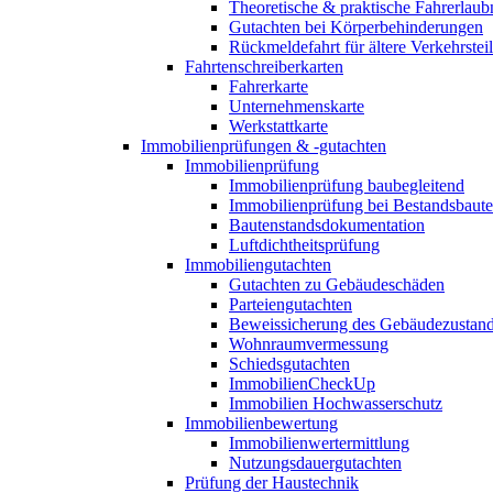
Theoretische & praktische Fahrerlaub
Gutachten bei Körperbehinderungen
Rückmeldefahrt für ältere Verkehrste
Fahrtenschreiberkarten
Fahrerkarte
Unternehmenskarte
Werkstattkarte
Immobilienprüfungen & -gutachten
Immobilienprüfung
Immobilienprüfung baubegleitend
Immobilienprüfung bei Bestandsbaut
Bautenstandsdokumentation
Luftdichtheitsprüfung
Immobiliengutachten
Gutachten zu Gebäudeschäden
Parteiengutachten
Beweissicherung des Gebäudezustan
Wohnraumvermessung
Schiedsgutachten
ImmobilienCheckUp
Immobilien Hochwasserschutz
Immobilienbewertung
Immobilienwertermittlung
Nutzungsdauergutachten
Prüfung der Haustechnik