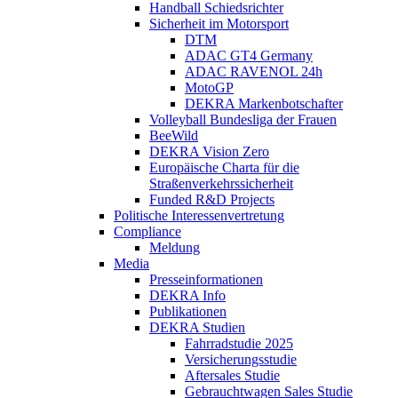
Handball Schiedsrichter
Sicherheit im Motorsport
DTM
ADAC GT4 Germany
ADAC RAVENOL 24h
MotoGP
DEKRA Markenbotschafter
Volleyball Bundesliga der Frauen
BeeWild
DEKRA Vision Zero
Europäische Charta für die
Straßenverkehrssicherheit
Funded R&D Projects
Politische Interessenvertretung
Compliance
Meldung
Media
Presseinformationen
DEKRA Info
Publikationen
DEKRA Studien
Fahrradstudie 2025
Versicherungsstudie
Aftersales Studie
Gebrauchtwagen Sales Studie