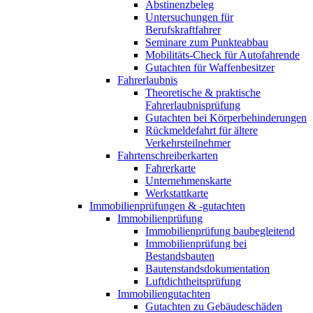
Abstinenzbeleg
Untersuchungen für
Berufskraftfahrer
Seminare zum Punkteabbau
Mobilitäts-Check für Autofahrende
Gutachten für Waffenbesitzer
Fahrerlaubnis
Theoretische & praktische
Fahrerlaubnisprüfung
Gutachten bei Körperbehinderungen
Rückmeldefahrt für ältere
Verkehrsteilnehmer
Fahrtenschreiberkarten
Fahrerkarte
Unternehmenskarte
Werkstattkarte
Immobilienprüfungen & -gutachten
Immobilienprüfung
Immobilienprüfung baubegleitend
Immobilienprüfung bei
Bestandsbauten
Bautenstandsdokumentation
Luftdichtheitsprüfung
Immobiliengutachten
Gutachten zu Gebäudeschäden