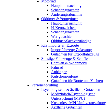
Motorrad
Hauptuntersuchung
Schadengutachten
Änderungsabnahme
Oldtimer & Youngtimer
Hauptuntersuchung
H-Kennzeichen
Schadengutachten
Wertgutachten
Oldtimer-Sachverständige
Kfz-Importe & -Exporte
Importfahrzeug Zulassung
Gutachten für Exportfahrzeuge
Sonstige Fahrzeuge & Schiffe
Caravan & Wohnmobil
Fahrrad
Anhänger
Kutschenprüfung
Gutachten für Boote und Yachten
Personenprüfung
Psychologische & ärztliche Gutachten
Medizinisch-Psychologische
Untersuchung (MPU)
Kostenlose MPU-Infoveranstaltung
Ärztliche Gutachten