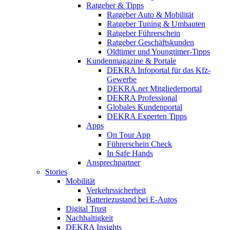
Ratgeber & Tipps
Ratgeber Auto & Mobilität
Ratgeber Tuning & Umbauten
Ratgeber Führerschein
Ratgeber Geschäftskunden
Oldtimer und Youngtimer-Tipps
Kundenmagazine & Portale
DEKRA Infoportal für das Kfz-
Gewerbe
DEKRA.net Mitgliederportal
DEKRA Professional
Globales Kundenportal
DEKRA Experten Tipps
Apps
On Tour App
Führerschein Check
In Safe Hands
Ansprechpartner
Stories
Mobilität
Verkehrssicherheit
Batteriezustand bei E-Autos
Digital Trust
Nachhaltigkeit
DEKRA Insights