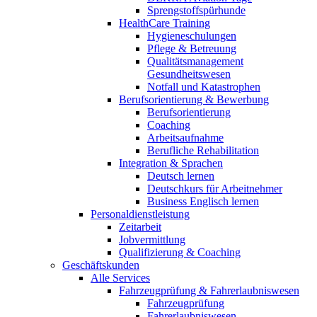
Sprengstoffspürhunde
HealthCare Training
Hygieneschulungen
Pflege & Betreuung
Qualitätsmanagement
Gesundheitswesen
Notfall und Katastrophen
Berufsorientierung & Bewerbung
Berufsorientierung
Coaching
Arbeitsaufnahme
Berufliche Rehabilitation
Integration & Sprachen
Deutsch lernen
Deutschkurs für Arbeitnehmer
Business Englisch lernen
Personaldienstleistung
Zeitarbeit
Jobvermittlung
Qualifizierung & Coaching
Geschäftskunden
Alle Services
Fahrzeugprüfung & Fahrerlaubniswesen
Fahrzeugprüfung
Fahrerlaubniswesen