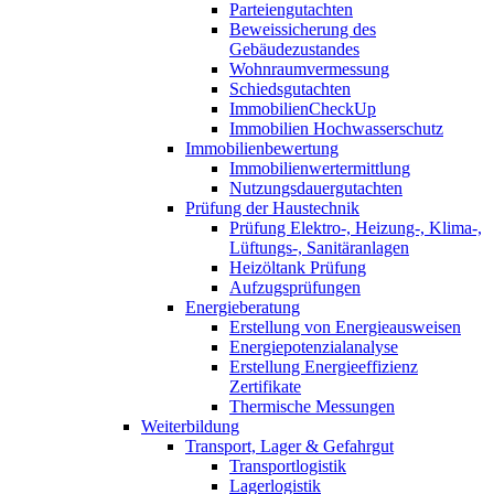
Parteiengutachten
Beweissicherung des
Gebäudezustandes
Wohnraumvermessung
Schiedsgutachten
ImmobilienCheckUp
Immobilien Hochwasserschutz
Immobilienbewertung
Immobilienwertermittlung
Nutzungsdauergutachten
Prüfung der Haustechnik
Prüfung Elektro-, Heizung-, Klima-,
Lüftungs-, Sanitäranlagen
Heizöltank Prüfung
Aufzugsprüfungen
Energieberatung
Erstellung von Energieausweisen
Energiepotenzialanalyse
Erstellung Energieeffizienz
Zertifikate
Thermische Messungen
Weiterbildung
Transport, Lager & Gefahrgut
Transportlogistik
Lagerlogistik