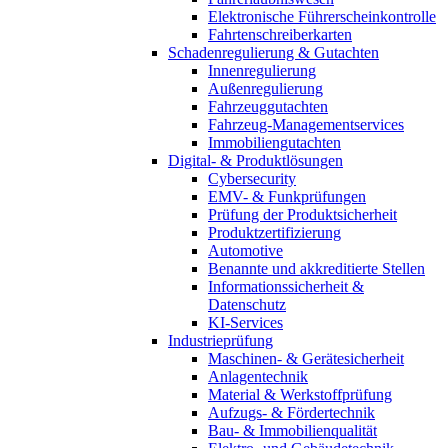
Elektronische Führerscheinkontrolle
Fahrtenschreiberkarten
Schadenregulierung & Gutachten
Innenregulierung
Außenregulierung
Fahrzeuggutachten
Fahrzeug-Managementservices
Immobiliengutachten
Digital- & Produktlösungen
Cybersecurity
EMV- & Funkprüfungen
Prüfung der Produktsicherheit
Produktzertifizierung
Automotive
Benannte und akkreditierte Stellen
Informationssicherheit &
Datenschutz
KI-Services
Industrieprüfung
Maschinen- & Gerätesicherheit
Anlagentechnik
Material & Werkstoffprüfung
Aufzugs- & Fördertechnik
Bau- & Immobilienqualität