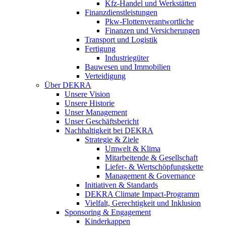
Kfz-Handel und Werkstätten
Finanzdienstleistungen
Pkw‑Flottenverantwortliche
Finanzen und Versicherungen
Transport und Logistik
Fertigung
Industriegüter
Bauwesen und Immobilien
Verteidigung
Über DEKRA
Unsere Vision
Unsere Historie
Unser Management
Unser Geschäftsbericht
Nachhaltigkeit bei DEKRA
Strategie & Ziele
Umwelt & Klima
Mitarbeitende & Gesellschaft
Liefer- & Wertschöpfungskette
Management & Governance
Initiativen & Standards
DEKRA Climate Impact-Programm
Vielfalt, Gerechtigkeit und Inklusion​
Sponsoring & Engagement
Kinderkappen