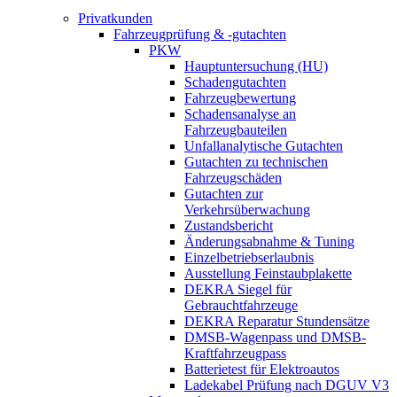
Privatkunden
Fahrzeugprüfung & -gutachten
PKW
Hauptuntersuchung (HU)
Schadengutachten
Fahrzeugbewertung
Schadensanalyse an
Fahrzeugbauteilen
Unfallanalytische Gutachten
Gutachten zu technischen
Fahrzeugschäden
Gutachten zur
Verkehrsüberwachung
Zustandsbericht
Änderungsabnahme & Tuning
Einzelbetriebserlaubnis
Ausstellung Feinstaubplakette
DEKRA Siegel für
Gebrauchtfahrzeuge
DEKRA Reparatur Stundensätze
DMSB-Wagenpass und DMSB-
Kraftfahrzeugpass
Batterietest für Elektroautos
Ladekabel Prüfung nach DGUV V3