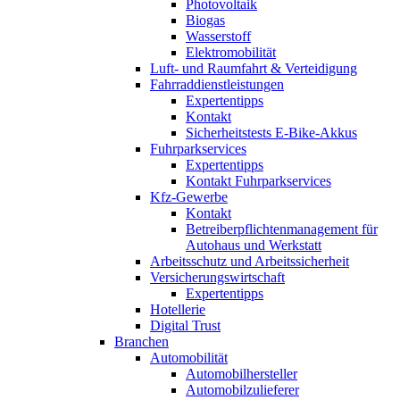
Photovoltaik
Biogas
Wasserstoff
Elektromobilität
Luft- und Raumfahrt & Verteidigung
Fahrraddienstleistungen
Expertentipps
Kontakt
Sicherheitstests E-Bike-Akkus
Fuhrparkservices
Expertentipps
Kontakt Fuhrparkservices
Kfz-Gewerbe
Kontakt
Betreiberpflichtenmanagement für
Autohaus und Werkstatt
Arbeitsschutz und Arbeitssicherheit
Versicherungswirtschaft
Expertentipps
Hotellerie
Digital Trust
Branchen
Automobilität
Automobilhersteller
Automobilzulieferer