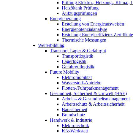
Prüfung Elektro-, Heizung-, Klima-, 
Heizöltank Prüfung
Aufzugsprüfungen
Energieberatung
Erstellung von Energieausweisen
Energiepotenzialanalyse
Erstellung Energieeffizienz Zertifikate
Thermische Messungen
Weiterbildung
Transport, Lager & Gefahrgut
Transportlogistik
Lagerlogistik
Gefahrgutlogistik
Future Mobility
Elektromobilität
Wasserstoff-Antriebe
Flotten-/Fuhrparkmanagement
Gesundheit, Sicherheit & Umwelt (HSE)
Arbeits- & Gesundheitsmanagement
Arbeitsschutz & Arbeitssicherheit
Bausicherheit
Brandschutz
Handwerk & Industrie
Elektrotechnik
Kfz-Werkstatt