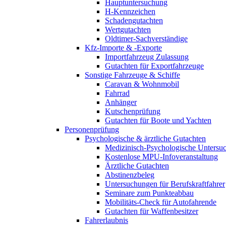
Hauptuntersuchung
H-Kennzeichen
Schadengutachten
Wertgutachten
Oldtimer-Sachverständige
Kfz-Importe & -Exporte
Importfahrzeug Zulassung
Gutachten für Exportfahrzeuge
Sonstige Fahrzeuge & Schiffe
Caravan & Wohnmobil
Fahrrad
Anhänger
Kutschenprüfung
Gutachten für Boote und Yachten
Personenprüfung
Psychologische & ärztliche Gutachten
Medizinisch-Psychologische Unters
Kostenlose MPU-Infoveranstaltung
Ärztliche Gutachten
Abstinenzbeleg
Untersuchungen für Berufskraftfahrer
Seminare zum Punkteabbau
Mobilitäts-Check für Autofahrende
Gutachten für Waffenbesitzer
Fahrerlaubnis