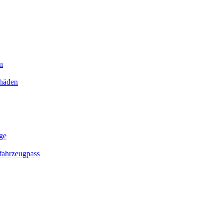
n
chäden
ge
ahrzeugpass