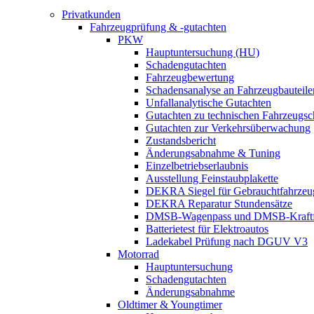
Privatkunden
Fahrzeugprüfung & -gutachten
PKW
Hauptuntersuchung (HU)
Schadengutachten
Fahrzeugbewertung
Schadensanalyse an Fahrzeugbauteile
Unfallanalytische Gutachten
Gutachten zu technischen Fahrzeugs
Gutachten zur Verkehrsüberwachung
Zustandsbericht
Änderungsabnahme & Tuning
Einzelbetriebserlaubnis
Ausstellung Feinstaubplakette
DEKRA Siegel für Gebrauchtfahrzeu
DEKRA Reparatur Stundensätze
DMSB-Wagenpass und DMSB-Kraftf
Batterietest für Elektroautos
Ladekabel Prüfung nach DGUV V3
Motorrad
Hauptuntersuchung
Schadengutachten
Änderungsabnahme
Oldtimer & Youngtimer