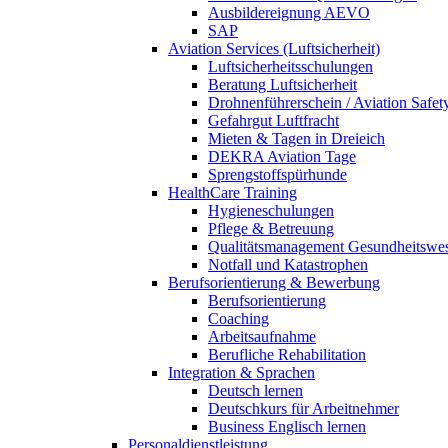
Ausbildereignung AEVO
SAP
Aviation Services (Luftsicherheit)
Luftsicherheitsschulungen
Beratung Luftsicherheit
Drohnenführerschein / Aviation Safet
Gefahrgut Luftfracht
Mieten & Tagen in Dreieich
DEKRA Aviation Tage
Sprengstoffspürhunde
HealthCare Training
Hygieneschulungen
Pflege & Betreuung
Qualitätsmanagement Gesundheitswe
Notfall und Katastrophen
Berufsorientierung & Bewerbung
Berufsorientierung
Coaching
Arbeitsaufnahme
Berufliche Rehabilitation
Integration & Sprachen
Deutsch lernen
Deutschkurs für Arbeitnehmer
Business Englisch lernen
Personaldienstleistung