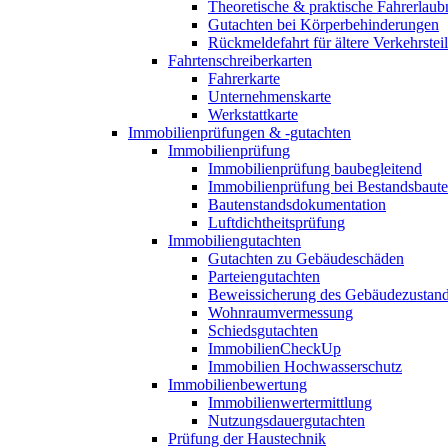
Theoretische & praktische Fahrerlaub
Gutachten bei Körperbehinderungen
Rückmeldefahrt für ältere Verkehrste
Fahrtenschreiberkarten
Fahrerkarte
Unternehmenskarte
Werkstattkarte
Immobilienprüfungen & -gutachten
Immobilienprüfung
Immobilienprüfung baubegleitend
Immobilienprüfung bei Bestandsbaut
Bautenstandsdokumentation
Luftdichtheitsprüfung
Immobiliengutachten
Gutachten zu Gebäudeschäden
Parteiengutachten
Beweissicherung des Gebäudezustan
Wohnraumvermessung
Schiedsgutachten
ImmobilienCheckUp
Immobilien Hochwasserschutz
Immobilienbewertung
Immobilienwertermittlung
Nutzungsdauergutachten
Prüfung der Haustechnik