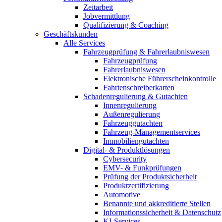
Zeitarbeit
Jobvermittlung
Qualifizierung & Coaching
Geschäftskunden
Alle Services
Fahrzeugprüfung & Fahrerlaubniswesen
Fahrzeugprüfung
Fahrerlaubniswesen
Elektronische Führerscheinkontrolle
Fahrtenschreiberkarten
Schadenregulierung & Gutachten
Innenregulierung
Außenregulierung
Fahrzeuggutachten
Fahrzeug-Managementservices
Immobiliengutachten
Digital- & Produktlösungen
Cybersecurity
EMV- & Funkprüfungen
Prüfung der Produktsicherheit
Produktzertifizierung
Automotive
Benannte und akkreditierte Stellen
Informationssicherheit & Datenschutz
KI-Services