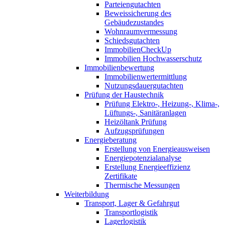
Parteiengutachten
Beweissicherung des
Gebäudezustandes
Wohnraumvermessung
Schiedsgutachten
ImmobilienCheckUp
Immobilien Hochwasserschutz
Immobilienbewertung
Immobilienwertermittlung
Nutzungsdauergutachten
Prüfung der Haustechnik
Prüfung Elektro-, Heizung-, Klima-,
Lüftungs-, Sanitäranlagen
Heizöltank Prüfung
Aufzugsprüfungen
Energieberatung
Erstellung von Energieausweisen
Energiepotenzialanalyse
Erstellung Energieeffizienz
Zertifikate
Thermische Messungen
Weiterbildung
Transport, Lager & Gefahrgut
Transportlogistik
Lagerlogistik