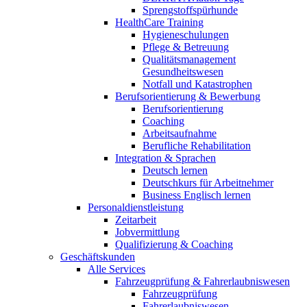
Sprengstoffspürhunde
HealthCare Training
Hygieneschulungen
Pflege & Betreuung
Qualitätsmanagement
Gesundheitswesen
Notfall und Katastrophen
Berufsorientierung & Bewerbung
Berufsorientierung
Coaching
Arbeitsaufnahme
Berufliche Rehabilitation
Integration & Sprachen
Deutsch lernen
Deutschkurs für Arbeitnehmer
Business Englisch lernen
Personaldienstleistung
Zeitarbeit
Jobvermittlung
Qualifizierung & Coaching
Geschäftskunden
Alle Services
Fahrzeugprüfung & Fahrerlaubniswesen
Fahrzeugprüfung
Fahrerlaubniswesen