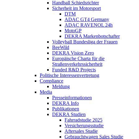
Handball Schiedsrichter
Sicherheit im Motorsport
DTM
ADAC GT4 Germany
ADAC RAVENOL 24h
MotoGP
DEKRA Markenbotschafter
Volleyball Bundesliga der Frauen
BeeWild
DEKRA Vision Zero
Europäische Charta für die
Straßenverkehrssicherheit
Funded R&D Projects
Politische Interessenvertretung
Compliance
Meldung
Media
Presseinformationen
DEKRA Info
Publikationen
DEKRA Studien
Fahrradstudie 2025
Versicherungsstudie
Aftersales Studie
Gebrauchtwagen Sales Studie