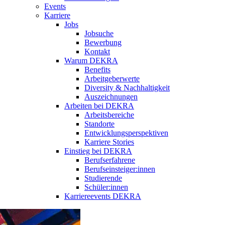
Events
Karriere
Jobs
Jobsuche
Bewerbung
Kontakt
Warum DEKRA
Benefits
Arbeitgeberwerte
Diversity & Nachhaltigkeit
Auszeichnungen
Arbeiten bei DEKRA
Arbeitsbereiche
Standorte
Entwicklungsperspektiven
Karriere Stories
Einstieg bei DEKRA
Berufserfahrene
Berufseinsteiger:innen
Studierende
Schüler:innen
Karriereevents DEKRA