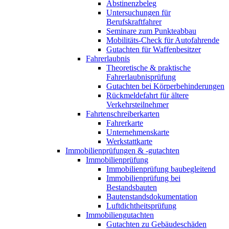
Abstinenzbeleg
Untersuchungen für
Berufskraftfahrer
Seminare zum Punkteabbau
Mobilitäts-Check für Autofahrende
Gutachten für Waffenbesitzer
Fahrerlaubnis
Theoretische & praktische
Fahrerlaubnisprüfung
Gutachten bei Körperbehinderungen
Rückmeldefahrt für ältere
Verkehrsteilnehmer
Fahrtenschreiberkarten
Fahrerkarte
Unternehmenskarte
Werkstattkarte
Immobilienprüfungen & -gutachten
Immobilienprüfung
Immobilienprüfung baubegleitend
Immobilienprüfung bei
Bestandsbauten
Bautenstandsdokumentation
Luftdichtheitsprüfung
Immobiliengutachten
Gutachten zu Gebäudeschäden