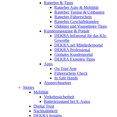
Ratgeber & Tipps
Ratgeber Auto & Mobilität
Ratgeber Tuning & Umbauten
Ratgeber Führerschein
Ratgeber Geschäftskunden
Oldtimer und Youngtimer-Tipps
Kundenmagazine & Portale
DEKRA Infoportal für das Kfz-
Gewerbe
DEKRA.net Mitgliederportal
DEKRA Professional
Globales Kundenportal
DEKRA Experten Tipps
Apps
On Tour App
Führerschein Check
In Safe Hands
Ansprechpartner
Stories
Mobilität
Verkehrssicherheit
Batteriezustand bei E-Autos
Digital Trust
Nachhaltigkeit
DEKRA Insights