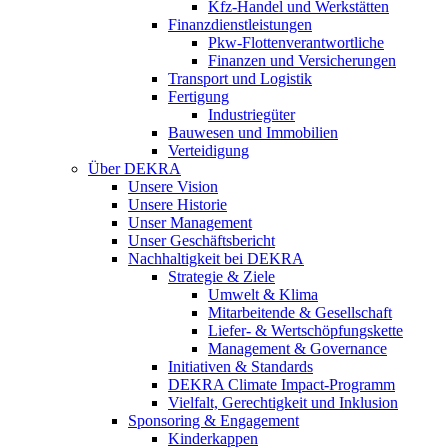
Kfz-Handel und Werkstätten
Finanzdienstleistungen
Pkw‑Flottenverantwortliche
Finanzen und Versicherungen
Transport und Logistik
Fertigung
Industriegüter
Bauwesen und Immobilien
Verteidigung
Über DEKRA
Unsere Vision
Unsere Historie
Unser Management
Unser Geschäftsbericht
Nachhaltigkeit bei DEKRA
Strategie & Ziele
Umwelt & Klima
Mitarbeitende & Gesellschaft
Liefer- & Wertschöpfungskette
Management & Governance
Initiativen & Standards
DEKRA Climate Impact-Programm
Vielfalt, Gerechtigkeit und Inklusion​
Sponsoring & Engagement
Kinderkappen