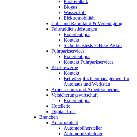
Photovoltaik
Biogas
Wasserstoff
Elektromobilität
Luft- und Raumfahrt & Verteidigung
Fahrraddienstleistungen
Expertentipps
Kontakt
Sicherheitstests E-Bike-Akkus
Fuhrparkservices
Expertentipps
Kontakt Fuhrparkservices
Kfz-Gewerbe
Kontakt
Betreiberpflichtenmanagement für
Autohaus und Werkstatt
Arbeitsschutz und Arbeitssicherheit
Versicherungswirtschaft
Expertentipps
Hotellerie
Digital Trust
Branchen
Automobilität
Automobilhersteller
Automobilzulieferer