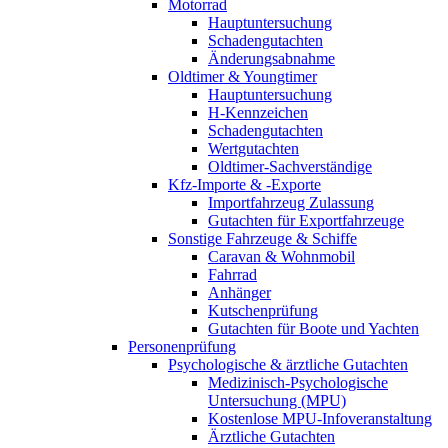
Motorrad
Hauptuntersuchung
Schadengutachten
Änderungsabnahme
Oldtimer & Youngtimer
Hauptuntersuchung
H-Kennzeichen
Schadengutachten
Wertgutachten
Oldtimer-Sachverständige
Kfz-Importe & -Exporte
Importfahrzeug Zulassung
Gutachten für Exportfahrzeuge
Sonstige Fahrzeuge & Schiffe
Caravan & Wohnmobil
Fahrrad
Anhänger
Kutschenprüfung
Gutachten für Boote und Yachten
Personenprüfung
Psychologische & ärztliche Gutachten
Medizinisch-Psychologische
Untersuchung (MPU)
Kostenlose MPU-Infoveranstaltung
Ärztliche Gutachten