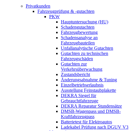
Privatkunden
Fahrzeugprüfung & -gutachten
PKW
Hauptuntersuchung (HU)
Schadengutachten
Fahrzeugbewertung
Schadensanalyse an
Fahrzeugbauteilen
Unfallanalytische Gutachten
Gutachten zu technischen
Fahrzeugschäden
Gutachten zur
Verkehrsüberwachung
Zustandsbericht
Änderungsabnahme & Tuning
Einzelbetriebserlaubnis
Ausstellung Feinstaubplakette
DEKRA Siegel für
Gebrauchtfahrzeuge
DEKRA Reparatur Stundensätze
DMSB-Wagenpass und DMSB-
Kraftfahrzeugpass
Batterietest für Elektroautos
Ladekabel Prüfung nach DGUV V3