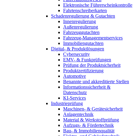
Elektronische Führerscheinkontrolle
Fahrtenschreiberkarten
Schadenregulierung & Gutachten
Innenregulierung
Außenregulierung
Fahrzeuggutachten
Fahrzeug-Managementservices
Immobiliengutachten
Digital- & Produktlösungen
Cybersecurity
EMV- & Funkprüfungen
Prüfung der Produktsicherheit
Produktzertifizierung
Automotive
Benannte und akkreditierte Stellen
Informationssicherheit &
Datenschutz
KI-Services
Industrieprüfung
Maschinen- & Gerätesicherheit
Anlagentechnik
Material & Werkstoffprüfung
Aufzugs- & Fördertechnik
Bau- & Immobilienqualität