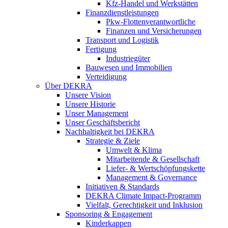
Kfz-Handel und Werkstätten
Finanzdienstleistungen
Pkw‑Flottenverantwortliche
Finanzen und Versicherungen
Transport und Logistik
Fertigung
Industriegüter
Bauwesen und Immobilien
Verteidigung
Über DEKRA
Unsere Vision
Unsere Historie
Unser Management
Unser Geschäftsbericht
Nachhaltigkeit bei DEKRA
Strategie & Ziele
Umwelt & Klima
Mitarbeitende & Gesellschaft
Liefer- & Wertschöpfungskette
Management & Governance
Initiativen & Standards
DEKRA Climate Impact-Programm
Vielfalt, Gerechtigkeit und Inklusion​
Sponsoring & Engagement
Kinderkappen