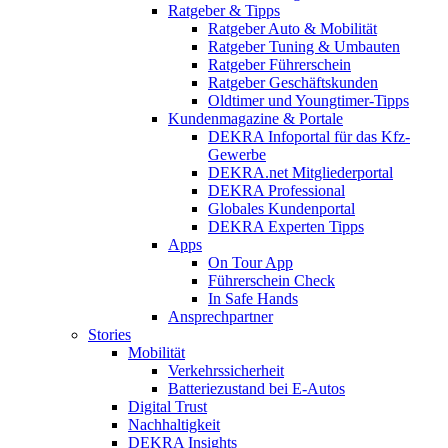
Ratgeber & Tipps
Ratgeber Auto & Mobilität
Ratgeber Tuning & Umbauten
Ratgeber Führerschein
Ratgeber Geschäftskunden
Oldtimer und Youngtimer-Tipps
Kundenmagazine & Portale
DEKRA Infoportal für das Kfz-
Gewerbe
DEKRA.net Mitgliederportal
DEKRA Professional
Globales Kundenportal
DEKRA Experten Tipps
Apps
On Tour App
Führerschein Check
In Safe Hands
Ansprechpartner
Stories
Mobilität
Verkehrssicherheit
Batteriezustand bei E-Autos
Digital Trust
Nachhaltigkeit
DEKRA Insights