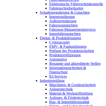
Elektronische Führerscheinkontrolle
Fahrtenschreiberkarten
Schadenregulierung & Gutachten
Innenregulierung
Außenregulierung
Fahrzeuggutachten
Fahrzeug-Managementservices
Immobiliengutachten
Digital- & Produktlösungen
Cybersecurity
EMV- & Funkprüfungen
Prüfung der Produktsicherheit
Produktzertifizierung
Automotive
Benannte und akkreditierte Stellen
Informationssicherheit &
Datenschutz
KI-Services
Industrieprüfung
Maschinen- & Gerätesicherheit
Anlagentechnik
Material & Werkstoffprüfung
Aufzugs- & Fördertechnik
Bau- & Immobilienqualität