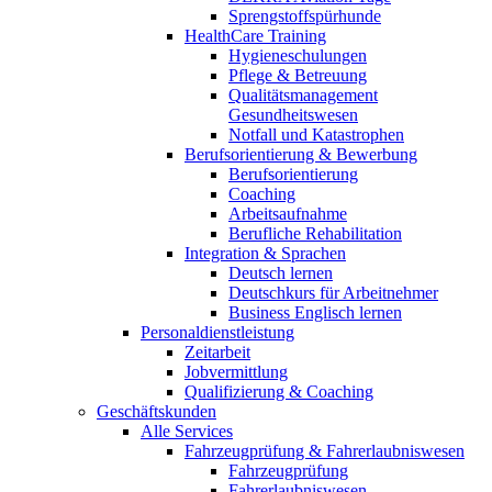
Sprengstoffspürhunde
HealthCare Training
Hygieneschulungen
Pflege & Betreuung
Qualitätsmanagement
Gesundheitswesen
Notfall und Katastrophen
Berufsorientierung & Bewerbung
Berufsorientierung
Coaching
Arbeitsaufnahme
Berufliche Rehabilitation
Integration & Sprachen
Deutsch lernen
Deutschkurs für Arbeitnehmer
Business Englisch lernen
Personaldienstleistung
Zeitarbeit
Jobvermittlung
Qualifizierung & Coaching
Geschäftskunden
Alle Services
Fahrzeugprüfung & Fahrerlaubniswesen
Fahrzeugprüfung
Fahrerlaubniswesen