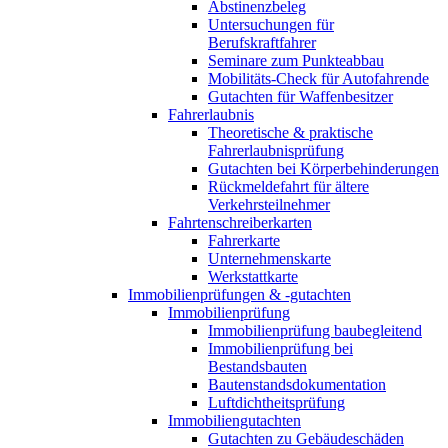
Abstinenzbeleg
Untersuchungen für
Berufskraftfahrer
Seminare zum Punkteabbau
Mobilitäts-Check für Autofahrende
Gutachten für Waffenbesitzer
Fahrerlaubnis
Theoretische & praktische
Fahrerlaubnisprüfung
Gutachten bei Körperbehinderungen
Rückmeldefahrt für ältere
Verkehrsteilnehmer
Fahrtenschreiberkarten
Fahrerkarte
Unternehmenskarte
Werkstattkarte
Immobilienprüfungen & -gutachten
Immobilienprüfung
Immobilienprüfung baubegleitend
Immobilienprüfung bei
Bestandsbauten
Bautenstandsdokumentation
Luftdichtheitsprüfung
Immobiliengutachten
Gutachten zu Gebäudeschäden