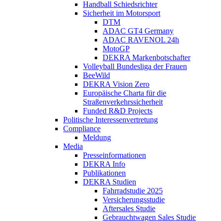
Handball Schiedsrichter
Sicherheit im Motorsport
DTM
ADAC GT4 Germany
ADAC RAVENOL 24h
MotoGP
DEKRA Markenbotschafter
Volleyball Bundesliga der Frauen
BeeWild
DEKRA Vision Zero
Europäische Charta für die
Straßenverkehrssicherheit
Funded R&D Projects
Politische Interessenvertretung
Compliance
Meldung
Media
Presseinformationen
DEKRA Info
Publikationen
DEKRA Studien
Fahrradstudie 2025
Versicherungsstudie
Aftersales Studie
Gebrauchtwagen Sales Studie