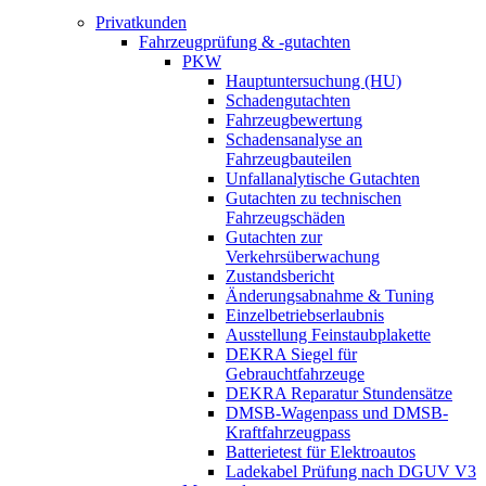
Privatkunden
Fahrzeugprüfung & -gutachten
PKW
Hauptuntersuchung (HU)
Schadengutachten
Fahrzeugbewertung
Schadensanalyse an
Fahrzeugbauteilen
Unfallanalytische Gutachten
Gutachten zu technischen
Fahrzeugschäden
Gutachten zur
Verkehrsüberwachung
Zustandsbericht
Änderungsabnahme & Tuning
Einzelbetriebserlaubnis
Ausstellung Feinstaubplakette
DEKRA Siegel für
Gebrauchtfahrzeuge
DEKRA Reparatur Stundensätze
DMSB-Wagenpass und DMSB-
Kraftfahrzeugpass
Batterietest für Elektroautos
Ladekabel Prüfung nach DGUV V3