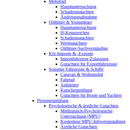
Motorrad
Hauptuntersuchung
Schadengutachten
Änderungsabnahme
Oldtimer & Youngtimer
Hauptuntersuchung
H-Kennzeichen
Schadengutachten
Wertgutachten
Oldtimer-Sachverständige
Kfz-Importe & -Exporte
Importfahrzeug Zulassung
Gutachten für Exportfahrzeuge
Sonstige Fahrzeuge & Schiffe
Caravan & Wohnmobil
Fahrrad
Anhänger
Kutschenprüfung
Gutachten für Boote und Yachten
Personenprüfung
Psychologische & ärztliche Gutachten
Medizinisch-Psychologische
Untersuchung (MPU)
Kostenlose MPU-Infoveranstaltung
Ärztliche Gutachten