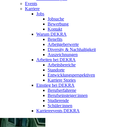
Events
Karriere
Jobs
Jobsuche
Bewerbung
Kontakt
Warum DEKRA
Benefits
Arbeitgeberwerte
Diversity & Nachhaltigkeit
Auszeichnungen
Arbeiten bei DEKRA
Arbeitsbereiche
Standorte
Entwicklungsperspektiven
Karriere Stories
Einstieg bei DEKRA
Berufserfahrene
Berufseinsteiger:innen
Studierende
Schüler:innen
Karriereevents DEKRA