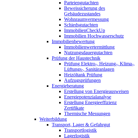
Parteiengutachten
Beweissicherung des
Gebäudezustandes
Wohnraumvermessung
Schiedsgutachten
ImmobilienCheckUp
Immobilien Hochwasserschutz
Immobilienbewertung
Immobilienwertermittlung
Nutzungsdauergutachten
Prüfung der Haustechnik
Prüfung Elektro-, Heizung-, Klima-,
Lüftungs-, Sanitäranlagen
Heizöltank Prüfung
Aufzugsprüfungen
Energieberatung
Erstellung von Energieausweisen
Energiepotenzialanalyse
Erstellung Energieeffizienz
Zertifikate
Thermische Messungen
Weiterbildung
Transport, Lager & Gefahrgut
Transportlogistik
Lagerlogistik