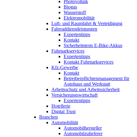
Photovoltaik
Biogas
Wasserstoff
Elektromobilität
Luft- und Raumfahrt & Verteidigung
Fahrraddienstleistungen
Expertentipps
Kontakt
Sicherheitstests E-Bike-Akkus
Fuhrparkservices
Expertentipps
Kontakt Fuhrparkservices
Kfz-Gewerbe
Kontakt
Betreiberpflichtenmanagement für
Autohaus und Werkstatt
Arbeitsschutz und Arbeitssicherheit
Versicherungswirtschaft
Expertentipps
Hotellerie
Digital Trust
Branchen
Automobilität
Automobilhersteller
Automobilzulieferer