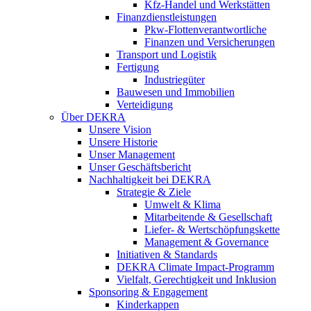
Kfz-Handel und Werkstätten
Finanzdienstleistungen
Pkw‑Flottenverantwortliche
Finanzen und Versicherungen
Transport und Logistik
Fertigung
Industriegüter
Bauwesen und Immobilien
Verteidigung
Über DEKRA
Unsere Vision
Unsere Historie
Unser Management
Unser Geschäftsbericht
Nachhaltigkeit bei DEKRA
Strategie & Ziele
Umwelt & Klima
Mitarbeitende & Gesellschaft
Liefer- & Wertschöpfungskette
Management & Governance
Initiativen & Standards
DEKRA Climate Impact-Programm
Vielfalt, Gerechtigkeit und Inklusion​
Sponsoring & Engagement
Kinderkappen