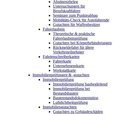
Abstinenzbeleg
Untersuchungen für
Berufskraftfahrer
Seminare zum Punkteabbau
Mobilitäts-Check für Autofahrende
Gutachten für Waffenbesitzer
Fahrerlaubnis
Theoretische & praktische
Fahrerlaubnisprüfung
Gutachten bei Körperbehinderungen
Rückmeldefahrt für ältere
Verkehrsteilnehmer
Fahrtenschreiberkarten
Fahrerkarte
Unternehmenskarte
Werkstattkarte
Immobilienprüfungen & -gutachten
Immobilienprüfung
Immobilienprüfung baubegleitend
Immobilienprüfung bei
Bestandsbauten
Bautenstandsdokumentation
Luftdichtheitsprüfung
Immobiliengutachten
Gutachten zu Gebäudeschäden