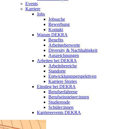
Events
Karriere
Jobs
Jobsuche
Bewerbung
Kontakt
Warum DEKRA
Benefits
Arbeitgeberwerte
Diversity & Nachhaltigkeit
Auszeichnungen
Arbeiten bei DEKRA
Arbeitsbereiche
Standorte
Entwicklungsperspektiven
Karriere Stories
Einstieg bei DEKRA
Berufserfahrene
Berufseinsteiger:innen
Studierende
Schüler:innen
Karriereevents DEKRA