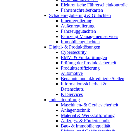
Elektronische Führerscheinkontrolle
Fahrtenschreiberkarten
Schadenregulierung & Gutachten
Innenregulierung
Außenregulierung
Fahrzeuggutachten
Fahrzeug-Managementservices
Immobiliengutachten
Digital- & Produktlösungen
Cybersecurity
EMV- & Funkprüfungen
Prüfung der Produktsicherheit
Produktzertifizierung
Automotive
Benannte und akkreditierte Stellen
Informationssicherheit &
Datenschutz
KI-Services
Industrieprüfung
Maschinen- & Gerätesicherheit
Anlagentechnik
Material & Werkstoffprüfung
Aufzugs- & Fördertechnik
Bau- & Immobilienqualität