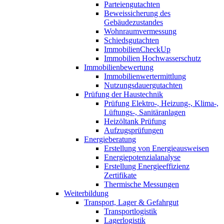
Parteiengutachten
Beweissicherung des
Gebäudezustandes
Wohnraumvermessung
Schiedsgutachten
ImmobilienCheckUp
Immobilien Hochwasserschutz
Immobilienbewertung
Immobilienwertermittlung
Nutzungsdauergutachten
Prüfung der Haustechnik
Prüfung Elektro-, Heizung-, Klima-,
Lüftungs-, Sanitäranlagen
Heizöltank Prüfung
Aufzugsprüfungen
Energieberatung
Erstellung von Energieausweisen
Energiepotenzialanalyse
Erstellung Energieeffizienz
Zertifikate
Thermische Messungen
Weiterbildung
Transport, Lager & Gefahrgut
Transportlogistik
Lagerlogistik