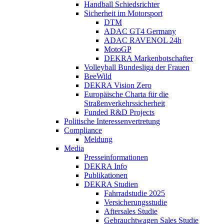
Handball Schiedsrichter
Sicherheit im Motorsport
DTM
ADAC GT4 Germany
ADAC RAVENOL 24h
MotoGP
DEKRA Markenbotschafter
Volleyball Bundesliga der Frauen
BeeWild
DEKRA Vision Zero
Europäische Charta für die
Straßenverkehrssicherheit
Funded R&D Projects
Politische Interessenvertretung
Compliance
Meldung
Media
Presseinformationen
DEKRA Info
Publikationen
DEKRA Studien
Fahrradstudie 2025
Versicherungsstudie
Aftersales Studie
Gebrauchtwagen Sales Studie