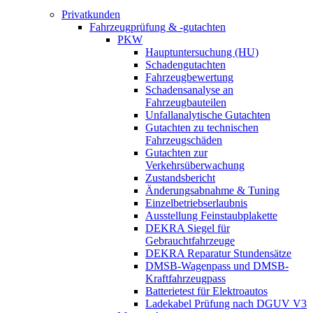
Privatkunden
Fahrzeugprüfung & -gutachten
PKW
Hauptuntersuchung (HU)
Schadengutachten
Fahrzeugbewertung
Schadensanalyse an
Fahrzeugbauteilen
Unfallanalytische Gutachten
Gutachten zu technischen
Fahrzeugschäden
Gutachten zur
Verkehrsüberwachung
Zustandsbericht
Änderungsabnahme & Tuning
Einzelbetriebserlaubnis
Ausstellung Feinstaubplakette
DEKRA Siegel für
Gebrauchtfahrzeuge
DEKRA Reparatur Stundensätze
DMSB-Wagenpass und DMSB-
Kraftfahrzeugpass
Batterietest für Elektroautos
Ladekabel Prüfung nach DGUV V3