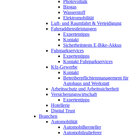
Photovoltaik
Biogas
Wasserstoff
Elektromobilität
Luft- und Raumfahrt & Verteidigung
Fahrraddienstleistungen
Expertentipps
Kontakt
Sicherheitstests E-Bike-Akkus
Fuhrparkservices
Expertentipps
Kontakt Fuhrparkservices
Kfz-Gewerbe
Kontakt
Betreiberpflichtenmanagement für
Autohaus und Werkstatt
Arbeitsschutz und Arbeitssicherheit
Versicherungswirtschaft
Expertentipps
Hotellerie
Digital Trust
Branchen
Automobilität
Automobilhersteller
Automobilzulieferer