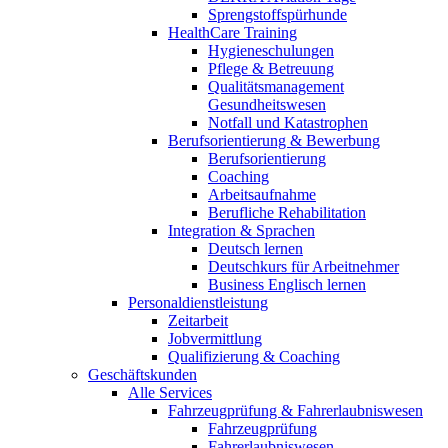
Sprengstoffspürhunde
HealthCare Training
Hygieneschulungen
Pflege & Betreuung
Qualitätsmanagement
Gesundheitswesen
Notfall und Katastrophen
Berufsorientierung & Bewerbung
Berufsorientierung
Coaching
Arbeitsaufnahme
Berufliche Rehabilitation
Integration & Sprachen
Deutsch lernen
Deutschkurs für Arbeitnehmer
Business Englisch lernen
Personaldienstleistung
Zeitarbeit
Jobvermittlung
Qualifizierung & Coaching
Geschäftskunden
Alle Services
Fahrzeugprüfung & Fahrerlaubniswesen
Fahrzeugprüfung
Fahrerlaubniswesen