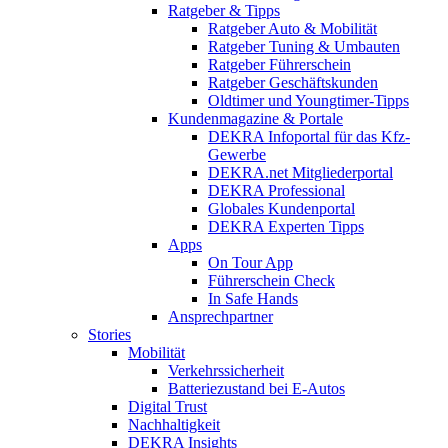
Ratgeber & Tipps
Ratgeber Auto & Mobilität
Ratgeber Tuning & Umbauten
Ratgeber Führerschein
Ratgeber Geschäftskunden
Oldtimer und Youngtimer-Tipps
Kundenmagazine & Portale
DEKRA Infoportal für das Kfz-
Gewerbe
DEKRA.net Mitgliederportal
DEKRA Professional
Globales Kundenportal
DEKRA Experten Tipps
Apps
On Tour App
Führerschein Check
In Safe Hands
Ansprechpartner
Stories
Mobilität
Verkehrssicherheit
Batteriezustand bei E-Autos
Digital Trust
Nachhaltigkeit
DEKRA Insights