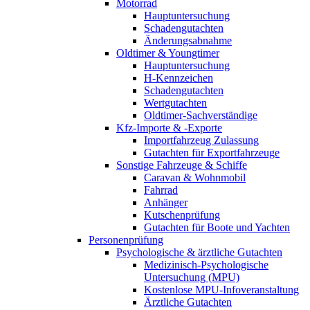
Motorrad
Hauptuntersuchung
Schadengutachten
Änderungsabnahme
Oldtimer & Youngtimer
Hauptuntersuchung
H-Kennzeichen
Schadengutachten
Wertgutachten
Oldtimer-Sachverständige
Kfz-Importe & -Exporte
Importfahrzeug Zulassung
Gutachten für Exportfahrzeuge
Sonstige Fahrzeuge & Schiffe
Caravan & Wohnmobil
Fahrrad
Anhänger
Kutschenprüfung
Gutachten für Boote und Yachten
Personenprüfung
Psychologische & ärztliche Gutachten
Medizinisch-Psychologische
Untersuchung (MPU)
Kostenlose MPU-Infoveranstaltung
Ärztliche Gutachten