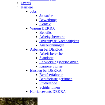
Events
Karriere
Jobs
Jobsuche
Bewerbung
Kontakt
Warum DEKRA
Benefits
Arbeitgeberwerte
Diversity & Nachhaltigkeit
Auszeichnungen
Arbeiten bei DEKRA
Arbeitsbereiche
Standorte
Entwicklungsperspektiven
Karriere Stories
Einstieg bei DEKRA
Berufserfahrene
Berufseinsteiger:innen
Studierende
Schüler:innen
Karriereevents DEKRA