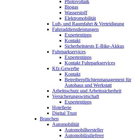
Photovoltaik
Biogas
Wasserstoff
Elektromobilität
Luft- und Raumfahrt & Verteidigung
Fahrraddienstleistungen
Expertentipps
Kontakt
Sicherheitstests E-Bike-Akkus
Fuhrparkservices
Expertentipps
Kontakt Fuhrparkservices
Kfz-Gewerbe
Kontakt
Betreiberpflichtenmanagement für
Autohaus und Werkstatt
Arbeitsschutz und Arbeitssicherheit
Versicherungswirtschaft
Expertentipps
Hotellerie
Digital Trust
Branchen
Automobilität
Automobilhersteller
Automobilzulieferer