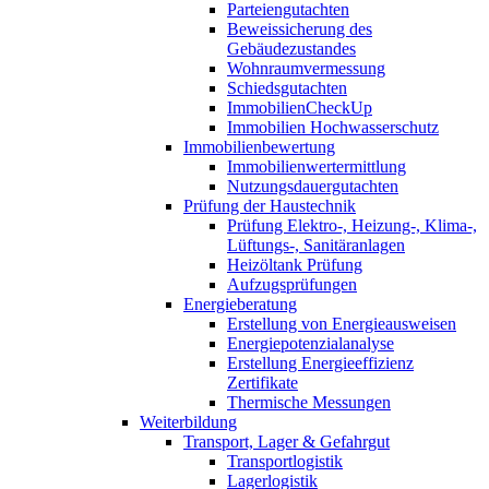
Parteiengutachten
Beweissicherung des
Gebäudezustandes
Wohnraumvermessung
Schiedsgutachten
ImmobilienCheckUp
Immobilien Hochwasserschutz
Immobilienbewertung
Immobilienwertermittlung
Nutzungsdauergutachten
Prüfung der Haustechnik
Prüfung Elektro-, Heizung-, Klima-,
Lüftungs-, Sanitäranlagen
Heizöltank Prüfung
Aufzugsprüfungen
Energieberatung
Erstellung von Energieausweisen
Energiepotenzialanalyse
Erstellung Energieeffizienz
Zertifikate
Thermische Messungen
Weiterbildung
Transport, Lager & Gefahrgut
Transportlogistik
Lagerlogistik