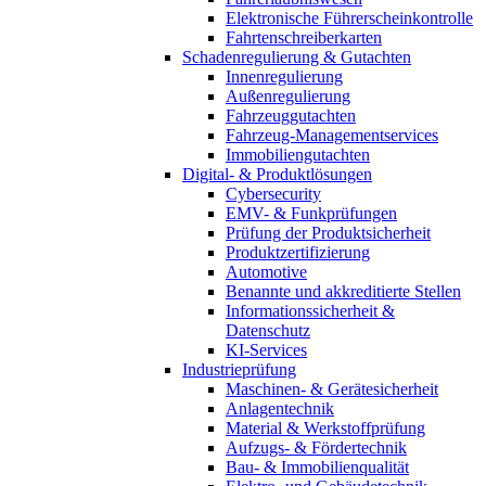
Elektronische Führerscheinkontrolle
Fahrtenschreiberkarten
Schadenregulierung & Gutachten
Innenregulierung
Außenregulierung
Fahrzeuggutachten
Fahrzeug-Managementservices
Immobiliengutachten
Digital- & Produktlösungen
Cybersecurity
EMV- & Funkprüfungen
Prüfung der Produktsicherheit
Produktzertifizierung
Automotive
Benannte und akkreditierte Stellen
Informationssicherheit &
Datenschutz
KI-Services
Industrieprüfung
Maschinen- & Gerätesicherheit
Anlagentechnik
Material & Werkstoffprüfung
Aufzugs- & Fördertechnik
Bau- & Immobilienqualität