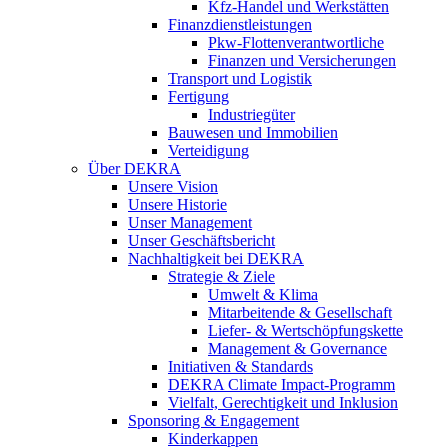
Kfz-Handel und Werkstätten
Finanzdienstleistungen
Pkw‑Flottenverantwortliche
Finanzen und Versicherungen
Transport und Logistik
Fertigung
Industriegüter
Bauwesen und Immobilien
Verteidigung
Über DEKRA
Unsere Vision
Unsere Historie
Unser Management
Unser Geschäftsbericht
Nachhaltigkeit bei DEKRA
Strategie & Ziele
Umwelt & Klima
Mitarbeitende & Gesellschaft
Liefer- & Wertschöpfungskette
Management & Governance
Initiativen & Standards
DEKRA Climate Impact-Programm
Vielfalt, Gerechtigkeit und Inklusion​
Sponsoring & Engagement
Kinderkappen