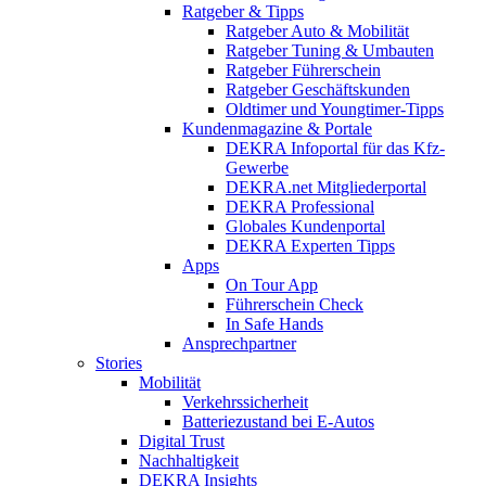
Ratgeber & Tipps
Ratgeber Auto & Mobilität
Ratgeber Tuning & Umbauten
Ratgeber Führerschein
Ratgeber Geschäftskunden
Oldtimer und Youngtimer-Tipps
Kundenmagazine & Portale
DEKRA Infoportal für das Kfz-
Gewerbe
DEKRA.net Mitgliederportal
DEKRA Professional
Globales Kundenportal
DEKRA Experten Tipps
Apps
On Tour App
Führerschein Check
In Safe Hands
Ansprechpartner
Stories
Mobilität
Verkehrssicherheit
Batteriezustand bei E-Autos
Digital Trust
Nachhaltigkeit
DEKRA Insights