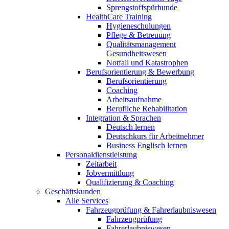
Sprengstoffspürhunde
HealthCare Training
Hygieneschulungen
Pflege & Betreuung
Qualitätsmanagement
Gesundheitswesen
Notfall und Katastrophen
Berufsorientierung & Bewerbung
Berufsorientierung
Coaching
Arbeitsaufnahme
Berufliche Rehabilitation
Integration & Sprachen
Deutsch lernen
Deutschkurs für Arbeitnehmer
Business Englisch lernen
Personaldienstleistung
Zeitarbeit
Jobvermittlung
Qualifizierung & Coaching
Geschäftskunden
Alle Services
Fahrzeugprüfung & Fahrerlaubniswesen
Fahrzeugprüfung
Fahrerlaubniswesen