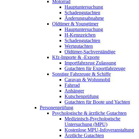
Motorrad
Hauptuntersuchung
Schadengutachten
Änderungsabnahme
Oldtimer & Youngtimer
Hauptuntersuchung
H-Kennzeichen
Schadengutachten
Wertgutachten
Oldtimer-Sachverständige
Kfz-Importe & -Exporte
Importfahrzeug Zulassung
Gutachten für Exportfahrzeuge
Sonstige Fahrzeuge & Schiffe
Caravan & Wohnmobil
Fahrrad
Anhänger
Kutschenprüfung
Gutachten für Boote und Yachten
Personenprüfung
Psychologische & ärztliche Gutachten
Medizinisch-Psychologische
Untersuchung (MPU)
Kostenlose MPU-Infoveranstaltung
Ärztliche Gutachten