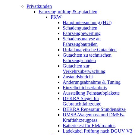
Privatkunden
Fahrzeugprüfung & -gutachten
PKW
Hauptuntersuchung (HU)
Schadengutachten
Fahrzeugbewertung
Schadensanalyse an
Fahrzeugbauteilen
Unfallanalytische Gutachten
Gutachten zu technischen
Fahrzeugschäden
Gutachten zur
Verkehrsüberwachung
Zustandsbericht
Änderungsabnahme & Tuning
Einzelbetriebserlaubnis
Ausstellung Feinstaubplakette
DEKRA Siegel für
Gebrauchtfahrzeuge
DEKRA Reparatur Stundensätze
DMSB-Wagenpass und DMSB-
Kraftfahrzeugpass
Batterietest für Elektroautos
Ladekabel Prüfung nach DGUV V3