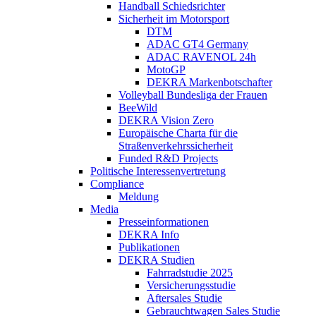
Handball Schiedsrichter
Sicherheit im Motorsport
DTM
ADAC GT4 Germany
ADAC RAVENOL 24h
MotoGP
DEKRA Markenbotschafter
Volleyball Bundesliga der Frauen
BeeWild
DEKRA Vision Zero
Europäische Charta für die
Straßenverkehrssicherheit
Funded R&D Projects
Politische Interessenvertretung
Compliance
Meldung
Media
Presseinformationen
DEKRA Info
Publikationen
DEKRA Studien
Fahrradstudie 2025
Versicherungsstudie
Aftersales Studie
Gebrauchtwagen Sales Studie