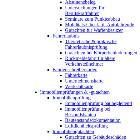
Abstinenzbeleg
Untersuchungen für
Berufskraftfahrer
Seminare zum Punkteabbau
Mobilitäts-Check für Autofahrende
Gutachten für Waffenbesitzer
Fahrerlaubnis
Theoretische & praktische
Fahrerlaubnisprüfung
Gutachten bei Körperbehinderungen
Rückmeldefahrt für ältere
Verkehrsteilnehmer
Fahrtenschreiberkarten
Fahrerkarte
Unternehmenskarte
Werkstattkarte
Immobilienprüfungen & -gutachten
Immobilienprüfung
Immobilienprüfung baubegleitend
Immobilienprüfung bei
Bestandsbauten
Bautenstandsdokumentation
Luftdichtheitsprüfung
Immobiliengutachten
Gutachten zu Gebäudeschäden