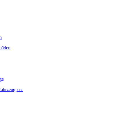
n
chäden
ge
ahrzeugpass