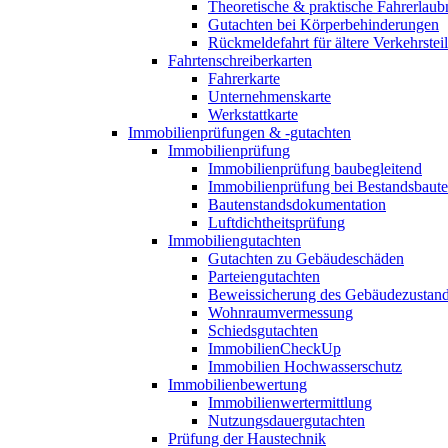
Theoretische & praktische Fahrerlaub
Gutachten bei Körperbehinderungen
Rückmeldefahrt für ältere Verkehrste
Fahrtenschreiberkarten
Fahrerkarte
Unternehmenskarte
Werkstattkarte
Immobilienprüfungen & -gutachten
Immobilienprüfung
Immobilienprüfung baubegleitend
Immobilienprüfung bei Bestandsbaut
Bautenstandsdokumentation
Luftdichtheitsprüfung
Immobiliengutachten
Gutachten zu Gebäudeschäden
Parteiengutachten
Beweissicherung des Gebäudezustan
Wohnraumvermessung
Schiedsgutachten
ImmobilienCheckUp
Immobilien Hochwasserschutz
Immobilienbewertung
Immobilienwertermittlung
Nutzungsdauergutachten
Prüfung der Haustechnik