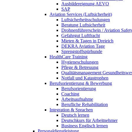
Ausbildereignung AEVO
SAP
Aviation Services (Luftsicherheit)
Luftsicherheitsschulungen
Beratung Luftsicherheit
Drohnenführerschein / Aviation Safet
Gefahrgut Luftfracht
Mieten & Tagen in Dreieich
DEKRA Aviation Tage
Sprengstoffspürhunde
HealthCare Training
Hygieneschulungen
Pflege & Betreuung
Qualitätsmanagement Gesundheitswe
Notfall und Katastrophen
Berufsorientierung & Bewerbung
Berufsorientierung
Coaching
Arbeitsaufnahme
Berufliche Rehabilitation
Integration & Sprachen
Deutsch lernen
Deutschkurs für Arbeitnehmer
Business Englisch lernen
Personaldienstleistung