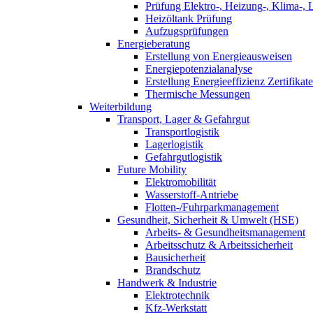
Prüfung Elektro-, Heizung-, Klima-, 
Heizöltank Prüfung
Aufzugsprüfungen
Energieberatung
Erstellung von Energieausweisen
Energiepotenzialanalyse
Erstellung Energieeffizienz Zertifikate
Thermische Messungen
Weiterbildung
Transport, Lager & Gefahrgut
Transportlogistik
Lagerlogistik
Gefahrgutlogistik
Future Mobility
Elektromobilität
Wasserstoff-Antriebe
Flotten-/Fuhrparkmanagement
Gesundheit, Sicherheit & Umwelt (HSE)
Arbeits- & Gesundheitsmanagement
Arbeitsschutz & Arbeitssicherheit
Bausicherheit
Brandschutz
Handwerk & Industrie
Elektrotechnik
Kfz-Werkstatt