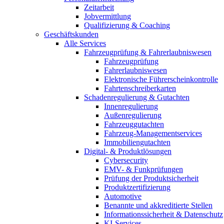
Zeitarbeit
Jobvermittlung
Qualifizierung & Coaching
Geschäftskunden
Alle Services
Fahrzeugprüfung & Fahrerlaubniswesen
Fahrzeugprüfung
Fahrerlaubniswesen
Elektronische Führerscheinkontrolle
Fahrtenschreiberkarten
Schadenregulierung & Gutachten
Innenregulierung
Außenregulierung
Fahrzeuggutachten
Fahrzeug-Managementservices
Immobiliengutachten
Digital- & Produktlösungen
Cybersecurity
EMV- & Funkprüfungen
Prüfung der Produktsicherheit
Produktzertifizierung
Automotive
Benannte und akkreditierte Stellen
Informationssicherheit & Datenschutz
KI-Services