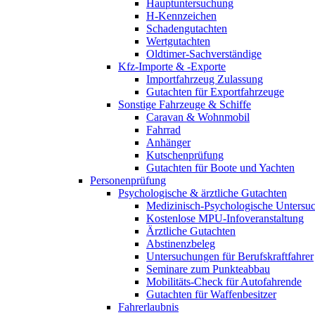
Hauptuntersuchung
H-Kennzeichen
Schadengutachten
Wertgutachten
Oldtimer-Sachverständige
Kfz-Importe & -Exporte
Importfahrzeug Zulassung
Gutachten für Exportfahrzeuge
Sonstige Fahrzeuge & Schiffe
Caravan & Wohnmobil
Fahrrad
Anhänger
Kutschenprüfung
Gutachten für Boote und Yachten
Personenprüfung
Psychologische & ärztliche Gutachten
Medizinisch-Psychologische Unters
Kostenlose MPU-Infoveranstaltung
Ärztliche Gutachten
Abstinenzbeleg
Untersuchungen für Berufskraftfahrer
Seminare zum Punkteabbau
Mobilitäts-Check für Autofahrende
Gutachten für Waffenbesitzer
Fahrerlaubnis