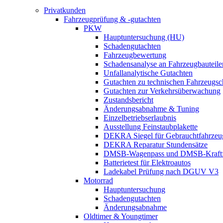
Privatkunden
Fahrzeugprüfung & -gutachten
PKW
Hauptuntersuchung (HU)
Schadengutachten
Fahrzeugbewertung
Schadensanalyse an Fahrzeugbauteile
Unfallanalytische Gutachten
Gutachten zu technischen Fahrzeugs
Gutachten zur Verkehrsüberwachung
Zustandsbericht
Änderungsabnahme & Tuning
Einzelbetriebserlaubnis
Ausstellung Feinstaubplakette
DEKRA Siegel für Gebrauchtfahrzeu
DEKRA Reparatur Stundensätze
DMSB-Wagenpass und DMSB-Kraftf
Batterietest für Elektroautos
Ladekabel Prüfung nach DGUV V3
Motorrad
Hauptuntersuchung
Schadengutachten
Änderungsabnahme
Oldtimer & Youngtimer